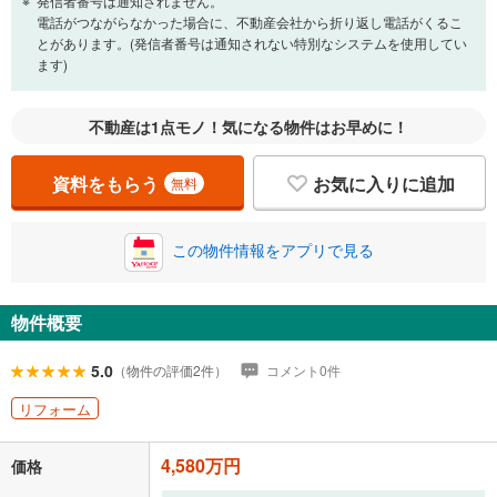
頭金
発信者番号は通知されません。
閉じる
電話がつながらなかった場合に、不動産会社から折り返し電話がくるこ
とがあります。(発信者番号は通知されない特別なシステムを使用してい
ます)
0万円
4,580万円
自己資金から住宅購入にかけられる金額を入力してくださ
不動産は1点モノ！気になる物件はお早めに！
い。一般的には物件価格の2割までが目安です。
万円
ボーナス
閉じる
/回
資料をもらう
お気に入りに追加
無料
この物件情報をアプリで見る
0円
4,580万円
年2回払いを想定しています。毎月の返済額に加えて、ボー
ナス時の増額分（1回分）を入力してください。
物件概要
ボーナス払いの限度額は金融機関によって異なります。
149,490
円
/月
月々の返済額
5.0
（物件の評価2件）
コメント0件
閉じる
ローン返済額
118,890
円
（頭金比率
0
%
）
リフォーム
＋修繕積立金
17,180
円
＋管理費
13,420
円
4,580万円
価格
「金利」については、ご利用を予定されている金融機関等にご確認の