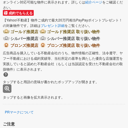
オンライン対応可能な物件に表示されます。詳しくは
紹介ページ
をご確認くだ
さい。
成約でもらえる
【Yahoo!不動産】物件ご成約で最大20万円相当PayPayポイントプレゼント！
の対象物件です。詳細は
プレゼント詳細
をご覧ください。
ゴールド推奨店
ゴールド推奨店 取り扱い物件
シルバー推奨店
シルバー推奨店 取り扱い物件
ブロンズ推奨店
ブロンズ推奨店 取り扱い物件
広告商品を購入している不動産会社のうち、物件情報の正確性、法令遵守、ヤ
フー不動産における成約実績等、当社所定の基準を満たした優良な店舗運営を
実践していると認めた不動産会社（もしくは当該認定を受けた不動産会社の取
扱物件）に表示されます。
タップすると用語の意味が書かれたポップアップが開きます。
タップすると画像を拡大表示されます。
PRマークについて
ご注意