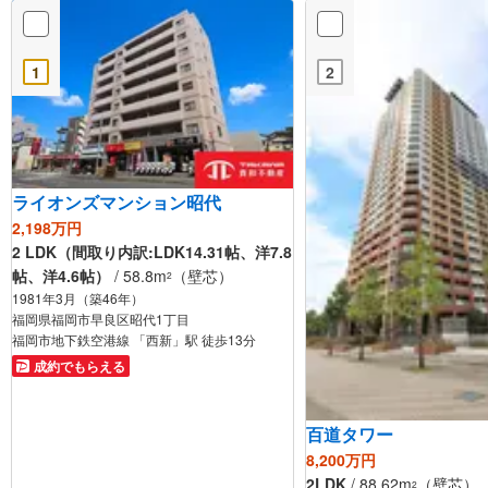
1
2
ライオンズマンション昭代
2,198万円
2 LDK（間取り内訳:LDK14.31帖、洋7.8
帖、洋4.6帖）
/ 58.8m
（壁芯）
2
1981年3月（築46年）
福岡県福岡市早良区昭代1丁目
福岡市地下鉄空港線 「西新」駅 徒歩13分
成約でもらえる
百道タワー
8,200万円
2LDK
/ 88.62m
（壁芯）
2