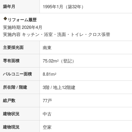
不動産会社に購入相談をする
無料
築年月
1995年1月（築32年）
リフォーム履歴
閉じる
実施時期 2026年4月
実施内容 キッチン・浴室・洗面・トイレ・クロス張替
主要採光面
南東
専有面積
75.02m
（登記）
2
バルコニー面積
8.81m
2
所在階 / 階建
3階 / 地上12階建
総戸数
77戸
建物状況
中古
建物現況
空家