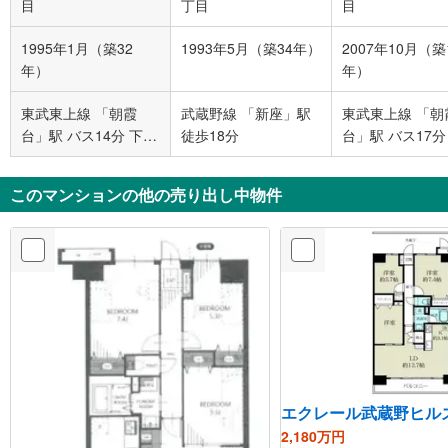
目
丁目
目
1995年1月（築32
1993年5月（築34年）
2007年10月（築
年）
年）
東武東上線 「朝霞
武蔵野線 「新座」駅
東武東上線 「朝
台」駅 バス14分 下片
徒歩18分
台」駅 バス17分
山 バス停下車 徒歩6
山 バス停下車 徒
分
分
このマンションの他の売り出し中物件
エクレール武蔵野ヒル
2,180万円