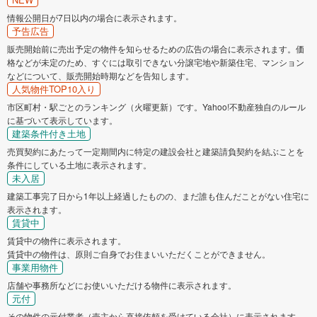
情報公開日が7日以内の場合に表示されます。
予告広告
販売開始前に売出予定の物件を知らせるための広告の場合に表示されます。価
格などが未定のため、すぐには取引できない分譲宅地や新築住宅、マンション
などについて、販売開始時期などを告知します。
人気物件TOP10入り
市区町村・駅ごとのランキング（火曜更新）です。Yahoo!不動産独自のルール
に基づいて表示しています。
建築条件付き土地
売買契約にあたって一定期間内に特定の建設会社と建築請負契約を結ぶことを
条件にしている土地に表示されます。
未入居
建築工事完了日から1年以上経過したものの、まだ誰も住んだことがない住宅に
表示されます。
賃貸中
賃貸中の物件に表示されます。
賃貸中の物件は、原則ご自身でお住まいいただくことができません。
事業用物件
店舗や事務所などにお使いいただける物件に表示されます。
元付
その物件の元付業者（売主から直接依頼を受けている会社）に表示されます。