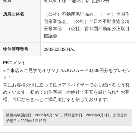
交通
東武東上線 「志木」駅 徒歩12分
所属団体名
（公社）不動産保証協会、（一社）全国住
宅産業協会、（公社）全日本不動産協会埼
玉県本部、（公社）首都圏不動産公正取引
協議会
物件管理番号
09326050204AJ
PRコメント
※ご来店＆ご見学でオリジナルQUOカード3,000円分をプレゼン
ト！
常にお客様の側に立って良きアドバイザーであり続けるよう努
めています。初めての住宅探しや他社で不安を感じられたお客
様、当店ならきっとご満足頂けると信じております。
情報掲載開始日：2026年5月15日、情報更新日：2026年8月6日、次回更新
予定日：2026年8月19日