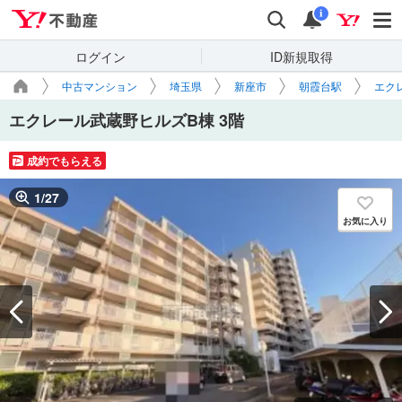
Yahoo!不動産
検索
通知
i
ログイン
ID新規取得
中古マンション
埼玉県
新座市
朝霞台駅
エク
エクレール武蔵野ヒルズB棟 3階
成約でもらえる
1
/
27
お気に入り