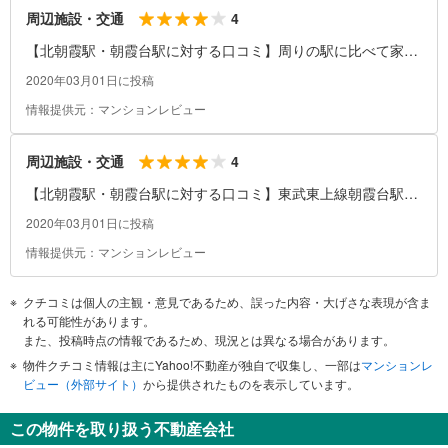
4
周辺施設・交通
【北朝霞駅・朝霞台駅に対する口コミ】周りの駅に比べて家賃
相場は高め、駅周辺にしかスーパーなどは少なく住む場所によ
2020年03月01日に投稿
っては不便の場合も。
情報提供元：マンションレビュー
4
周辺施設・交通
【北朝霞駅・朝霞台駅に対する口コミ】東武東上線朝霞台駅と
の乗り換え駅でふたつの路線が使えて便利、比較的栄えてる駅
2020年03月01日に投稿
なので夜道も明るめ、駅周辺にはスーパー、コンビニ、飲食店
情報提供元：マンションレビュー
などそれなりに揃っており便利、公園や保育園、幼稚園などが
多く子育て中のファミリー層には住みやすい街。
クチコミは個人の主観・意見であるため、誤った内容・大げさな表現が含ま
れる可能性があります。
また、投稿時点の情報であるため、現況とは異なる場合があります。
物件クチコミ情報は主にYahoo!不動産が独自で収集し、一部は
マンションレ
ビュー（外部サイト）
から提供されたものを表示しています。
この物件を取り扱う不動産会社