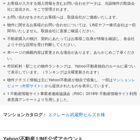
お客様が入力する個人情報を含むお問い合わせデータは、当該物件の取扱会
社に送信され、そこで管理されます。
お問い合わせをされたお客様へは、取扱会社がご連絡いたします。
物件に関するお客様のお問い合わせについては、LINEヤフー株式会社は一切
関与いたしません。取扱会社に直接ご確認ください。
不動産購入の検討、契約にあたってはお客様ご自身が情報を確認し、各会社
より十分な説明を受け判断してください。
本ページの掲載内容は変更される場合があります。あらかじめご了承くださ
い。
市区町村・駅ごとの物件ランキングは、Yahoo!不動産独自のルールに基づい
て表示しています。（ランキングは火曜更新されます）
物件クチコミ情報は主にYahoo!不動産が独自で収集し、一部は
マンションレ
ビュー（外部サイト）
から提供されたものを表示しています。
1 不動産情報サイト事業者連絡協議会（RSC）2018年 不動産情報サイト利用
者意識アンケートより引用しました。
マンションカタログ：
エクレール武蔵野ヒルズＢ棟
Yahoo!不動産 LINE公式アカウント