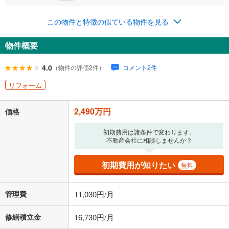
この物件と特徴の似ている物件を見る
0円
2,490万円
年2回払いを想定しています。毎月の返済額に加えて、ボー
物件概要
ナス時の増額分（1回分）を入力してください。
ボーナス払いの限度額は金融機関によって異なります。
4.0
（物件の評価2件）
コメント2件
92,396
円
/月
月々の返済額
閉じる
リフォーム
ローン返済額
64,636
円
（頭金比率
0
%
）
＋修繕積立金
16,730
円
＋管理費
11,030
円
2,490万円
価格
「金利」については、ご利用を予定されている金融機関等にご確認の
初期費用は諸条件で変わります。
上、ご自身での入力をお願いいたします。初期設定で自動入力されてい
不動産会社に相談しませんか？
る値は、実際の金融機関等における貸出金利とは何ら関係がなく、実際
の金融機関等における貸出金利を何ら保証するものではありません。返
初期費用が知りたい
済方法「元利均等返済」にて算出しております。入力された金利を35年
無料
適用した場合の計算結果を表示しています。
その他月額費用や、初期費用がかかります。ご注意ください。実際にお
管理費
11,030円/月
借り入れの際は各金融機関等に、必ずご自身でご確認をお願いいたしま
す。
条件によってお借り入れができないことがあります。
修繕積立金
16,730円/月