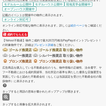
モデルルーム公開中
モデルハウス公開中
現地見学会開催中
オープンハウス開催中
記載のイベントが開催中の物件に表示されます。
オンライン対応可
オンライン対応可能な物件に表示されます。詳しくは
紹介ページ
をご確認くだ
さい。
成約でもらえる
【Yahoo!不動産】物件ご成約で最大20万円相当PayPayポイントプレゼント！
の対象物件です。詳細は
プレゼント詳細
をご覧ください。
ゴールド推奨店
ゴールド推奨店 取り扱い物件
シルバー推奨店
シルバー推奨店 取り扱い物件
ブロンズ推奨店
ブロンズ推奨店 取り扱い物件
広告商品を購入している不動産会社のうち、物件情報の正確性、法令遵守、ヤ
フー不動産における成約実績等、当社所定の基準を満たした優良な店舗運営を
実践していると認めた不動産会社（もしくは当該認定を受けた不動産会社の取
扱物件）に表示されます。
タップすると用語の意味が書かれたポップアップが開きます。
タップすると画像を拡大表示されます。