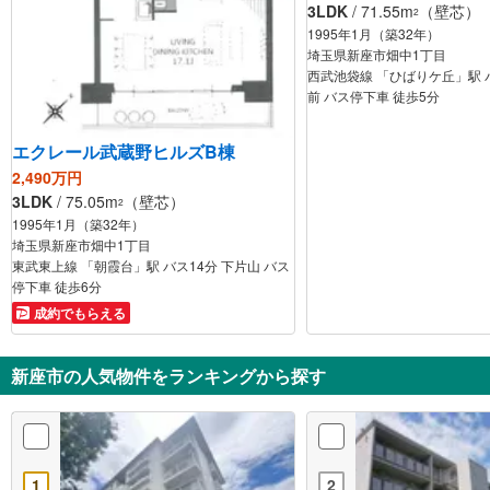
3LDK
/ 71.55m
（壁芯）
2
1995年1月（築32年）
埼玉県新座市畑中1丁目
西武池袋線 「ひばりケ丘」駅 
前 バス停下車 徒歩5分
エクレール武蔵野ヒルズB棟
2,490万円
3LDK
/ 75.05m
（壁芯）
2
1995年1月（築32年）
埼玉県新座市畑中1丁目
東武東上線 「朝霞台」駅 バス14分 下片山 バス
停下車 徒歩6分
成約でもらえる
新座市の人気物件をランキングから探す
1
2