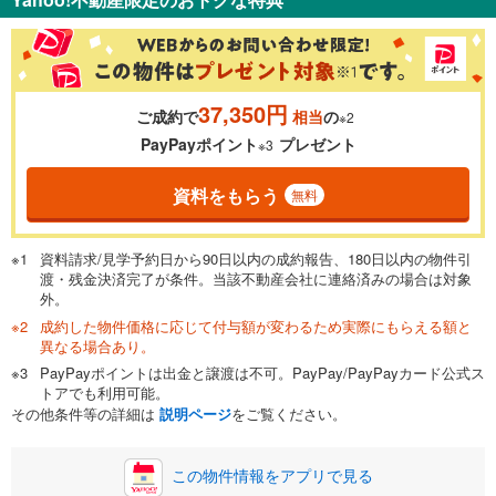
％
金利
37,350円
ご成約で
相当
の
※2
0.01%
14.99%
PayPayポイント
プレゼント
※3
資料をもらう
無料
返済期間
一般的には最長35年まで借り入れ可能です。多くの金融機関
資料請求/見学予約日から90日以内の成約報告、180日以内の物件引
が完済時の年齢は80歳までを条件としています。
渡・残金決済完了が条件。当該不動産会社に連絡済みの場合は対象
万円
頭金
閉じる
外。
成約した物件価格に応じて付与額が変わるため実際にもらえる額と
異なる場合あり。
PayPayポイントは出金と譲渡は不可。PayPay/PayPayカード公式ス
0万円
2,490万円
トアでも利用可能。
自己資金から住宅購入にかけられる金額を入力してくださ
その他条件等の詳細は
説明ページ
をご覧ください。
い。一般的には物件価格の2割までが目安です。
万円
ボーナス
閉じる
/回
この物件情報をアプリで見る