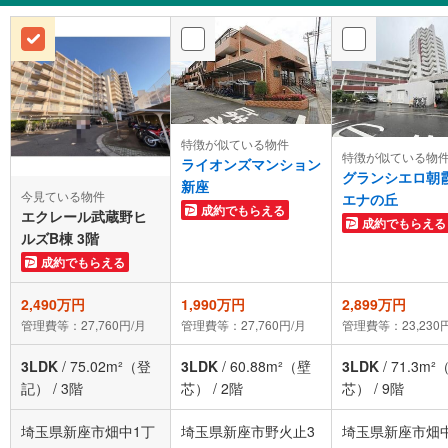
特徴が似ている物件
特徴が似ている物
ライオンズマンション
グランシエロ朝
新座
今見ている物件
エナの丘
成約でもらえる
エクレール武蔵野ヒ
成約でもらえる
ルズB棟 3階
成約でもらえる
2,490万円
1,990万円
2,899万円
管理費等：27,760円/月
管理費等：27,760円/月
管理費等：23,230
3LDK
/
75.02m²（登
3LDK
/
60.88m²（壁
3LDK
/
71.3m²
記）
/
3階
芯）
/
2階
芯）
/
9階
埼玉県新座市畑中1丁
埼玉県新座市野火止3
埼玉県新座市畑