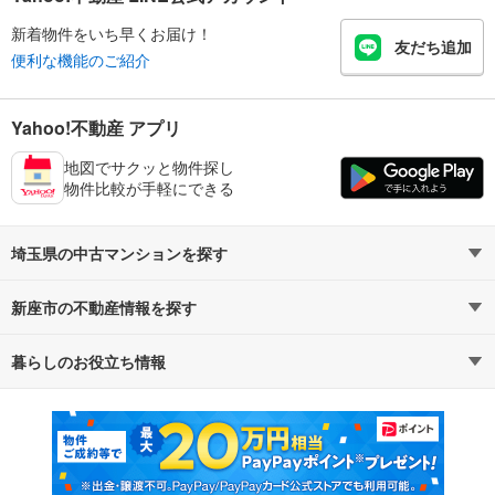
新着物件をいち早くお届け！
友だち追加
便利な機能のご紹介
Yahoo!不動産 アプリ
地図でサクッと物件探し
物件比較が手軽にできる
埼玉県の中古マンションを探す
新座市の不動産情報を探す
路線・駅から探す
地域から探す
暮らしのお役立ち情報
不動産・住宅
賃貸住宅
通勤・通学時間から探す
地図から探す
マンションカタログ
教えて！住まいの先生
新築マンション
中古マンション
新築一戸建て
中古一戸建て