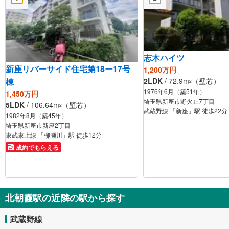
志木ハイツ
新座リバーサイド住宅第18ー17号
1,200万円
2LDK
/ 72.9m
（壁芯）
棟
2
1976年6月（築51年）
1,450万円
埼玉県新座市野火止7丁目
5LDK
/ 106.64m
（壁芯）
2
武蔵野線 「新座」駅 徒歩22分
1982年8月（築45年）
埼玉県新座市新座2丁目
東武東上線 「柳瀬川」駅 徒歩12分
成約でもらえる
北朝霞駅の近隣の駅から探す
武蔵野線