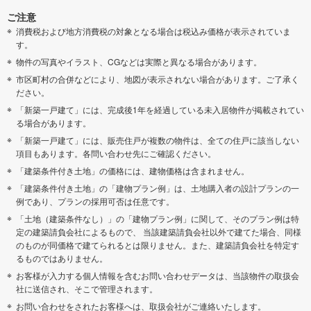
ご注意
消費税および地方消費税の対象となる場合は税込み価格が表示されていま
す。
物件の写真やイラスト、CGなどは実際と異なる場合があります。
市区町村の合併などにより、地図が表示されない場合があります。ご了承く
ださい。
「新築一戸建て」には、完成後1年を経過している未入居物件が掲載されてい
る場合があります。
「新築一戸建て」には、販売住戸が複数の物件は、全ての住戸に該当しない
項目もあります。各問い合わせ先にご確認ください。
「建築条件付き土地」の価格には、建物価格は含まれません。
「建築条件付き土地」の「建物プラン例」は、土地購入者の設計プランの一
例であり、プランの採用可否は任意です。
「土地（建築条件なし）」の「建物プラン例」に関して、そのプラン例は特
定の建築請負会社によるもので、 当該建築請負会社以外で建てた場合、同様
のものが同価格で建てられるとは限りません。また、建築請負会社を特定す
るものではありません。
お客様が入力する個人情報を含むお問い合わせデータは、当該物件の取扱会
社に送信され、そこで管理されます。
お問い合わせをされたお客様へは、取扱会社がご連絡いたします。