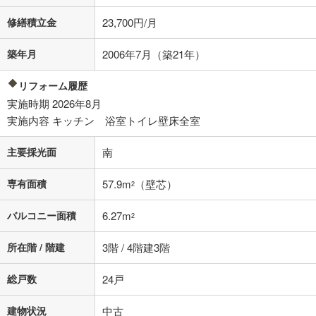
不動産会社に購入相談をする
無料
修繕積立金
23,700円/月
築年月
2006年7月（築21年）
閉じる
リフォーム履歴
実施時期 2026年8月
実施内容 キッチン 浴室トイレ壁床全室
主要採光面
南
専有面積
57.9m
（壁芯）
2
バルコニー面積
6.27m
2
所在階 / 階建
3階 / 4階建3階
総戸数
24戸
建物状況
中古