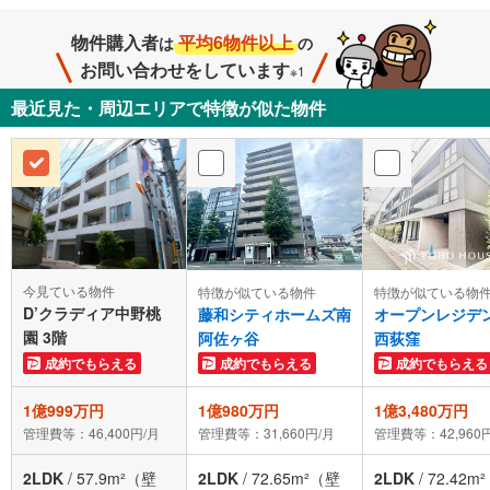
物件購入者
平均6物件以上
は
の
お問い合わせをしています
※1
最近見た・周辺エリアで特徴が似た物件
今見ている物件
特徴が似ている物件
特徴が似ている物
D’クラディア中野桃
藤和シティホームズ南
オープンレジデ
園 3階
阿佐ヶ谷
西荻窪
成約でもらえる
成約でもらえる
成約でもらえる
1億999万円
1億980万円
1億3,480万円
管理費等：46,400円/月
管理費等：31,660円/月
管理費等：42,960
2LDK
/
57.9m²（壁
2LDK
/
72.65m²（壁
2LDK
/
72.42m