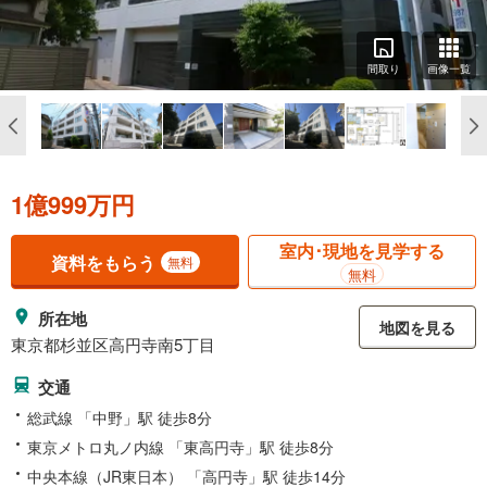
間取り
画像一覧
1億999万円
室内･現地を見学する
資料をもらう
無料
無料
所在地
地図を見る
東京都杉並区高円寺南5丁目
交通
総武線 「中野」駅 徒歩8分
東京メトロ丸ノ内線 「東高円寺」駅 徒歩8分
中央本線（JR東日本） 「高円寺」駅 徒歩14分