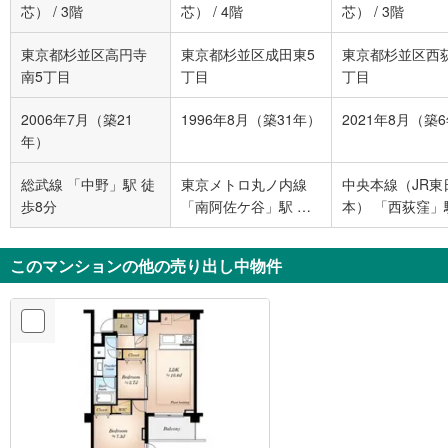
芯）
/
3階
芯）
/
4階
芯）
/
3階
東京都杉並区高円寺
東京都杉並区成田東5
東京都杉並区西
南5丁目
丁目
丁目
2006年7月（築21
1996年8月（築31年）
2021年8月（築
年）
総武線 「中野」駅 徒
東京メトロ丸ノ内線
中央本線（JR東
歩8分
「南阿佐ケ谷」駅 徒
本） 「西荻窪」
歩4分
歩4分
このマンションの他の売り出し中物件