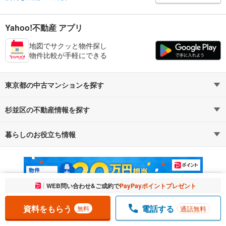
Yahoo!不動産 アプリ
地図でサクッと物件探し
物件比較が手軽にできる
東京都の中古マンションを探す
杉並区の不動産情報を探す
路線・駅から探す
地域から探す
暮らしのお役立ち情報
不動産・住宅
賃貸住宅
通勤・通学時間から探す
地図から探す
マンションカタログ
教えて！住まいの先生
新築マンション
中古マンション
お気に入りに追加しました。
WEB問い合わせ&ご成約で
PayPayポイントプレゼント
一覧を開く
新築一戸建て
中古一戸建て
資料をもらう
電話する
通話無料
無料
注文住宅
土地