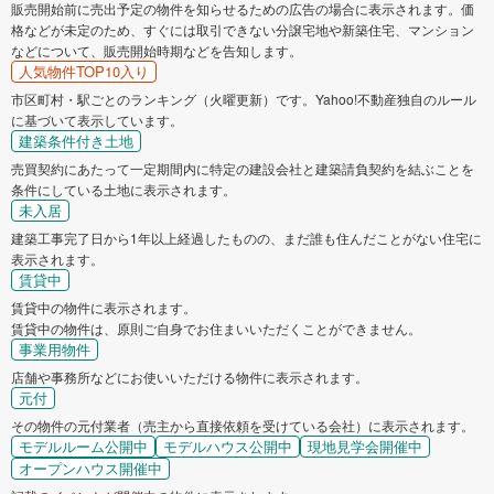
販売開始前に売出予定の物件を知らせるための広告の場合に表示されます。価
格などが未定のため、すぐには取引できない分譲宅地や新築住宅、マンション
などについて、販売開始時期などを告知します。
人気物件TOP10入り
市区町村・駅ごとのランキング（火曜更新）です。Yahoo!不動産独自のルール
に基づいて表示しています。
建築条件付き土地
売買契約にあたって一定期間内に特定の建設会社と建築請負契約を結ぶことを
条件にしている土地に表示されます。
未入居
建築工事完了日から1年以上経過したものの、まだ誰も住んだことがない住宅に
表示されます。
賃貸中
賃貸中の物件に表示されます。
賃貸中の物件は、原則ご自身でお住まいいただくことができません。
事業用物件
店舗や事務所などにお使いいただける物件に表示されます。
元付
その物件の元付業者（売主から直接依頼を受けている会社）に表示されます。
モデルルーム公開中
モデルハウス公開中
現地見学会開催中
オープンハウス開催中