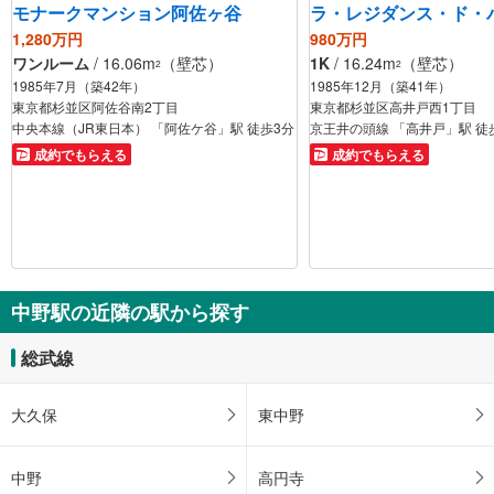
モナークマンション阿佐ヶ谷
ラ・レジダンス・ド・
1,280万円
980万円
ワンルーム
/ 16.06m
（壁芯）
1K
/ 16.24m
（壁芯）
2
2
1985年7月（築42年）
1985年12月（築41年）
東京都杉並区阿佐谷南2丁目
東京都杉並区高井戸西1丁目
中央本線（JR東日本） 「阿佐ケ谷」駅 徒歩3分
京王井の頭線 「高井戸」駅 徒
成約でもらえる
成約でもらえる
中野駅の近隣の駅から探す
総武線
大久保
東中野
中野
高円寺