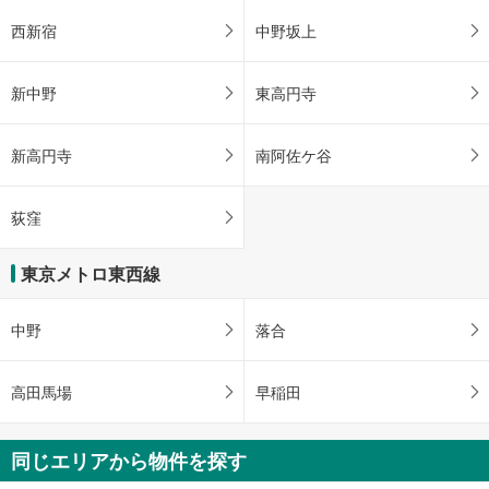
西新宿
中野坂上
新中野
東高円寺
新高円寺
南阿佐ケ谷
荻窪
東京メトロ東西線
中野
落合
高田馬場
早稲田
同じエリアから物件を探す