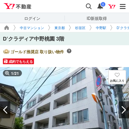
Yahoo!不動産
検索
通知
i
ログイン
ID新規取得
中古マンション
東京都
杉並区
中野駅
D’クラ
D’クラディア中野桃園 3階
ゴールド推奨店 取り扱い物件
成約でもらえる
1
/
21
お気に入り