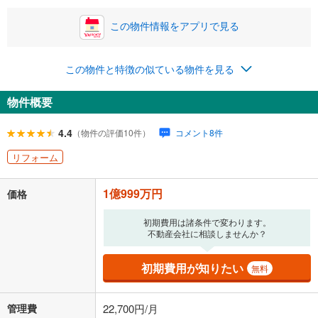
この物件情報をアプリで見る
0円
1億999万円
年2回払いを想定しています。毎月の返済額に加えて、ボー
この物件と特徴の似ている物件を見る
ナス時の増額分（1回分）を入力してください。
ボーナス払いの限度額は金融機関によって異なります。
物件概要
331,917
円
/月
月々の返済額
閉じる
ローン返済額
285,517
円
（頭金比率
0
%
）
4.4
（物件の評価10件）
コメント8件
＋修繕積立金
23,700
円
＋管理費
22,700
円
リフォーム
「金利」については、ご利用を予定されている金融機関等にご確認の
1億999万円
上、ご自身での入力をお願いいたします。初期設定で自動入力されてい
価格
る値は、実際の金融機関等における貸出金利とは何ら関係がなく、実際
の金融機関等における貸出金利を何ら保証するものではありません。返
初期費用は諸条件で変わります。
済方法「元利均等返済」にて算出しております。入力された金利を35年
不動産会社に相談しませんか？
適用した場合の計算結果を表示しています。
その他月額費用や、初期費用がかかります。ご注意ください。実際にお
初期費用が知りたい
無料
借り入れの際は各金融機関等に、必ずご自身でご確認をお願いいたしま
す。
条件によってお借り入れができないことがあります。
管理費
22,700円/月