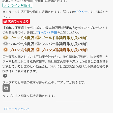
記載のイベントが開催中の物件に表示されます。
オンライン対応可
オンライン対応可能な物件に表示されます。詳しくは
紹介ページ
をご確認くだ
さい。
成約でもらえる
【Yahoo!不動産】物件ご成約で最大20万円相当PayPayポイントプレゼント！
の対象物件です。詳細は
プレゼント詳細
をご覧ください。
ゴールド推奨店
ゴールド推奨店 取り扱い物件
シルバー推奨店
シルバー推奨店 取り扱い物件
ブロンズ推奨店
ブロンズ推奨店 取り扱い物件
広告商品を購入している不動産会社のうち、物件情報の正確性、法令遵守、ヤ
フー不動産における成約実績等、当社所定の基準を満たした優良な店舗運営を
実践していると認めた不動産会社（もしくは当該認定を受けた不動産会社の取
扱物件）に表示されます。
タップすると用語の意味が書かれたポップアップが開きます。
タップすると画像を拡大表示されます。
PRマークについて