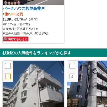
パークハウス杉並高井戸
1億2,800万円
2LDK
/ 63.76m
（壁芯）
2
2010年4月（築17年）
東京都杉並区高井戸西2丁目
京王井の頭線 「高井戸」駅 徒歩5分
成約でもらえる
杉並区の人気物件をランキングから探す
1
2