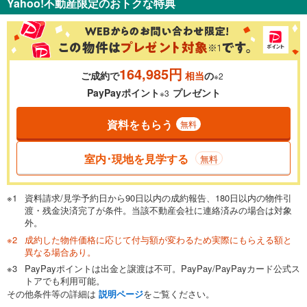
Yahoo!不動産限定のおトクな特典
％
金利
164,985円
ご成約で
相当
の
※2
0.01%
14.99%
PayPayポイント
プレゼント
※3
資料をもらう
無料
返済期間
一般的には最長35年まで借り入れ可能です。多くの金融機関
室内･現地を見学する
無料
が完済時の年齢は80歳までを条件としています。
万円
頭金
閉じる
資料請求/見学予約日から90日以内の成約報告、180日以内の物件引
渡・残金決済完了が条件。当該不動産会社に連絡済みの場合は対象
外。
成約した物件価格に応じて付与額が変わるため実際にもらえる額と
0万円
1億999万円
異なる場合あり。
自己資金から住宅購入にかけられる金額を入力してくださ
PayPayポイントは出金と譲渡は不可。PayPay/PayPayカード公式ス
い。一般的には物件価格の2割までが目安です。
万円
トアでも利用可能。
ボーナス
閉じる
/回
その他条件等の詳細は
説明ページ
をご覧ください。