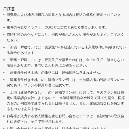
ご注意
消費税および地方消費税の対象となる場合は税込み価格が表示されていま
す。
物件の写真やイラスト、CGなどは実際と異なる場合があります。
市区町村の合併などにより、地図が表示されない場合があります。ご了承く
ださい。
「新築一戸建て」には、完成後1年を経過している未入居物件が掲載されてい
る場合があります。
「新築一戸建て」には、販売住戸が複数の物件は、全ての住戸に該当しない
項目もあります。各問い合わせ先にご確認ください。
「建築条件付き土地」の価格には、建物価格は含まれません。
「建築条件付き土地」の「建物プラン例」は、土地購入者の設計プランの一
例であり、プランの採用可否は任意です。
「土地（建築条件なし）」の「建物プラン例」に関して、そのプラン例は特
定の建築請負会社によるもので、 当該建築請負会社以外で建てた場合、同様
のものが同価格で建てられるとは限りません。また、建築請負会社を特定す
るものではありません。
お客様が入力する個人情報を含むお問い合わせデータは、当該物件の取扱会
社に送信され、そこで管理されます。
お問い合わせをされたお客様へは、取扱会社がご連絡いたします。