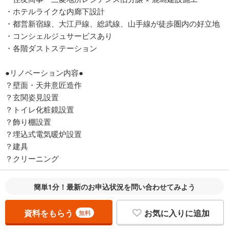
・ホテルライクな内廊下設計
・都営新宿線、大江戸線、総武線、山手線が徒歩圏内の好立地
・コンシェルジュサービスあり
・各階ダストステーション
●リノベーション内容●
？壁面・天井意匠造作
？玄関姿見設置
？トイレ化粧鏡設置
？飾り棚設置
？埋込式電気暖炉設置
？建具
？クリーニング
簡単1分！最新のお申込状況を問い合わせてみよう
資料をもらう
お気に入りに追加
無料