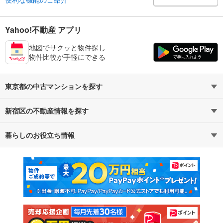
Yahoo!不動産 アプリ
地図でサクッと物件探し
物件比較が手軽にできる
東京都の中古マンションを探す
新宿区の不動産情報を探す
路線・駅から探す
地域から探す
暮らしのお役立ち情報
不動産・住宅
賃貸住宅
通勤・通学時間から探す
地図から探す
マンションカタログ
教えて！住まいの先生
新築マンション
中古マンション
新築一戸建て
中古一戸建て
注文住宅
土地