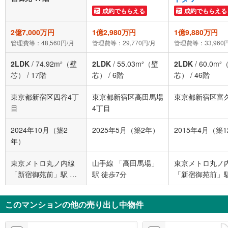
成約でもらえる
成約でもらえる
2億7,000万円
1億2,980万円
1億9,880万円
管理費等：48,560円/月
管理費等：29,770円/月
管理費等：33,960
2LDK
/
74.92m²（壁
2LDK
/
55.03m²（壁
2LDK
/
60.0m²
芯）
/
17階
芯）
/
6階
芯）
/
46階
東京都新宿区四谷4丁
東京都新宿区高田馬場
東京都新宿区富
目
4丁目
2024年10月（築2
2025年5月（築2年）
2015年4月（築
年）
東京メトロ丸ノ内線
山手線 「高田馬場」
東京メトロ丸ノ
「新宿御苑前」駅 徒
駅 徒歩7分
「新宿御苑前」駅
歩4分
歩10分
このマンションの他の売り出し中物件