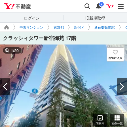
Yahoo!不動産
検索
通知
i
ログイン
ID新規取得
中古マンション
東京都
新宿区
新宿御苑前駅
クラッシィタワー新宿御苑 17階
1
/
20
お気に入り
間取り
画像一覧