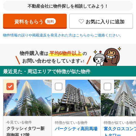
不動産会社に物件探しを相談してみよう！
資料をもらう
お気に入りに追加
無料
物件情報の誤りや掲載違反を発見された方はこちらからご連絡ください。
物件購入者
平均6物件以上
は
の
お問い合わせをしています
※1
最近見た・周辺エリアで特徴が似た物件
今見ている物件
特徴が似ている物件
特徴が似ている物
クラッシィタワー新
パークシティ高田馬場
富久クロスコン
宿御苑 17階
トタワー