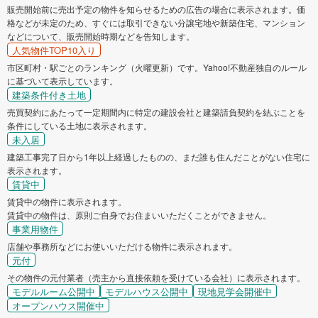
販売開始前に売出予定の物件を知らせるための広告の場合に表示されます。価
格などが未定のため、すぐには取引できない分譲宅地や新築住宅、マンション
などについて、販売開始時期などを告知します。
人気物件TOP10入り
市区町村・駅ごとのランキング（火曜更新）です。Yahoo!不動産独自のルール
に基づいて表示しています。
建築条件付き土地
売買契約にあたって一定期間内に特定の建設会社と建築請負契約を結ぶことを
条件にしている土地に表示されます。
未入居
建築工事完了日から1年以上経過したものの、まだ誰も住んだことがない住宅に
表示されます。
賃貸中
賃貸中の物件に表示されます。
賃貸中の物件は、原則ご自身でお住まいいただくことができません。
事業用物件
店舗や事務所などにお使いいただける物件に表示されます。
元付
その物件の元付業者（売主から直接依頼を受けている会社）に表示されます。
モデルルーム公開中
モデルハウス公開中
現地見学会開催中
オープンハウス開催中