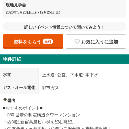
現地見学会
2026年5月23日(土)〜12月25日(金)
詳しいイベント情報について聞いてみよう！
資料をもらう
お気に入りに追加
無料
物件詳細
水道
上水道: 公営、下水道: 本下水
ガス・オール電化
都市ガス
備考
■おすすめポイント■
・280 世帯の制震構造タワーマンション
・西側は新宿高層ビル群を望む眺望。
・住友商事・三菱地所レジデンス旧分譲 × 鹿島建設施工