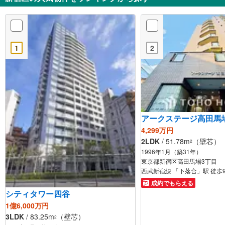
1
2
アークステージ高田馬
4,299万円
2LDK
/ 51.78m
（壁芯）
2
1996年1月（築31年）
東京都新宿区高田馬場3丁目
西武新宿線 「下落合」駅 徒歩
成約でもらえる
シティタワー四谷
1億6,000万円
3LDK
/ 83.25m
（壁芯）
2