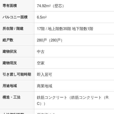
専有面積
74.92m
（壁芯）
2
バルコニー面積
6.5m
2
所在階 / 階建
17階 / 地上階数35階 地下階数1階
総戸数
280戸（280戸）
建物状況
中古
建物現況
空家
引き渡し可能時期
即入居可
用途地域
商業地域
構造・工法
鉄筋コンクリート（鉄筋コンクリート（R
C））