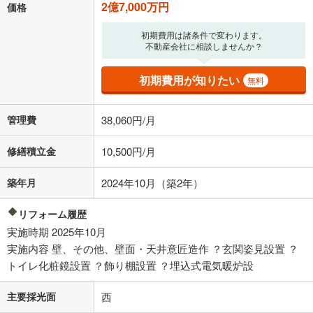
2億7,000万円
価格
初期費用は諸条件で変わります。
不動産会社に相談しませんか？
初期費用が知りたい
無料
管理費
38,060円/月
修繕積立金
10,500円/月
築年月
2024年10月（築2年）
リフォーム履歴
実施時期 2025年10月
実施内容 壁、その他、壁面・天井意匠造作 ？玄関姿見設置 ？
トイレ化粧鏡設置 ？飾り棚設置 ？埋込式電気暖炉設
主要採光面
西