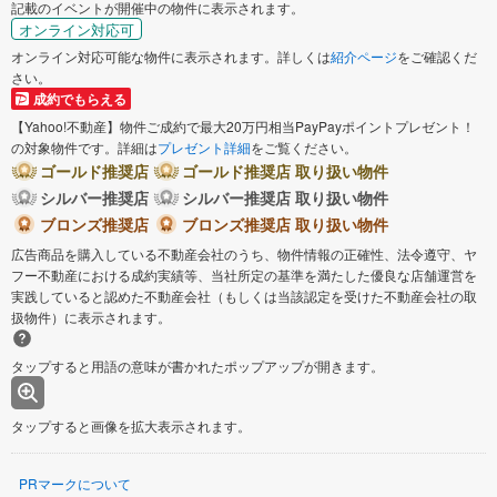
記載のイベントが開催中の物件に表示されます。
オンライン対応可
オンライン対応可能な物件に表示されます。詳しくは
紹介ページ
をご確認くだ
さい。
成約でもらえる
【Yahoo!不動産】物件ご成約で最大20万円相当PayPayポイントプレゼント！
の対象物件です。詳細は
プレゼント詳細
をご覧ください。
ゴールド推奨店
ゴールド推奨店 取り扱い物件
シルバー推奨店
シルバー推奨店 取り扱い物件
ブロンズ推奨店
ブロンズ推奨店 取り扱い物件
広告商品を購入している不動産会社のうち、物件情報の正確性、法令遵守、ヤ
フー不動産における成約実績等、当社所定の基準を満たした優良な店舗運営を
実践していると認めた不動産会社（もしくは当該認定を受けた不動産会社の取
扱物件）に表示されます。
タップすると用語の意味が書かれたポップアップが開きます。
タップすると画像を拡大表示されます。
PRマークについて