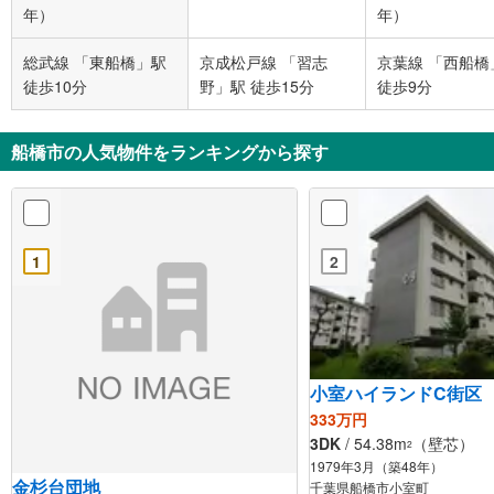
年）
年）
総武線 「東船橋」駅
京成松戸線 「習志
京葉線 「西船橋
徒歩10分
野」駅 徒歩15分
徒歩9分
船橋市の人気物件をランキングから探す
1
2
小室ハイランドC街区
333万円
3DK
/ 54.38m
（壁芯）
2
1979年3月（築48年）
金杉台団地
千葉県船橋市小室町