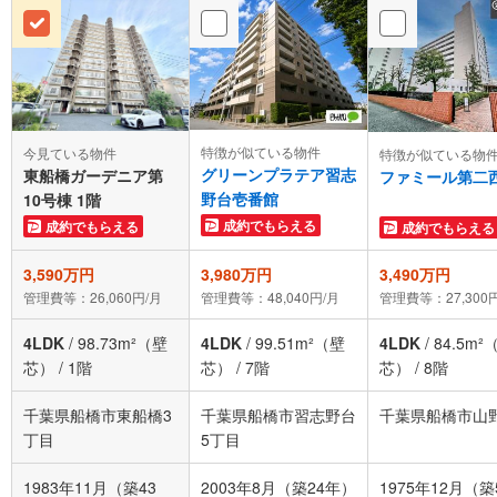
特徴が似ている物件
今見ている物件
特徴が似ている物
グリーンプラテア習志
東船橋ガーデニア第
ファミール第二
野台壱番館
10号棟 1階
成約でもらえる
成約でもらえる
成約でもらえる
3,590万円
3,980万円
3,490万円
管理費等：26,060円/月
管理費等：48,040円/月
管理費等：27,300
4LDK
/
98.73m²（壁
4LDK
/
99.51m²（壁
4LDK
/
84.5m²
芯）
/
1階
芯）
/
7階
芯）
/
8階
千葉県船橋市東船橋3
千葉県船橋市習志野台
千葉県船橋市山
丁目
5丁目
1983年11月（築43
2003年8月（築24年）
1975年12月（築