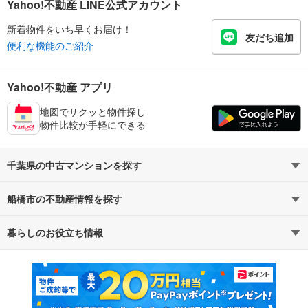
Yahoo!不動産 LINE公式アカウント
新着物件をいち早くお届け！
友だち追加
便利な機能のご紹介
Yahoo!不動産 アプリ
地図でサクッと物件探し
物件比較が手軽にできる
千葉県の中古マンションを探す
船橋市の不動産情報を探す
路線・駅から探す
地域から探す
暮らしのお役立ち情報
不動産・住宅
賃貸住宅
通勤・通学時間から探す
地図から探す
マンションカタログ
教えて！住まいの先生
新築マンション
中古マンション
新築一戸建て
中古一戸建て