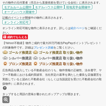
その物件の元付業者（売主から直接依頼を受けている会社）に表示されます。
モデルルーム公開中
モデルハウス公開中
現地見学会開催中
オープンハウス開催中
記載のイベントが開催中の物件に表示されます。
オンライン対応可
オンライン対応可能な物件に表示されます。詳しくは
紹介ページ
をご確認くだ
さい。
成約でもらえる
【Yahoo!不動産】物件ご成約で最大20万円相当PayPayポイントプレゼント！
の対象物件です。詳細は
プレゼント詳細
をご覧ください。
ゴールド推奨店
ゴールド推奨店 取り扱い物件
シルバー推奨店
シルバー推奨店 取り扱い物件
ブロンズ推奨店
ブロンズ推奨店 取り扱い物件
広告商品を購入している不動産会社のうち、物件情報の正確性、法令遵守、ヤ
フー不動産における成約実績等、当社所定の基準を満たした優良な店舗運営を
実践していると認めた不動産会社（もしくは当該認定を受けた不動産会社の取
扱物件）に表示されます。
タップすると用語の意味が書かれたポップアップが開きます。