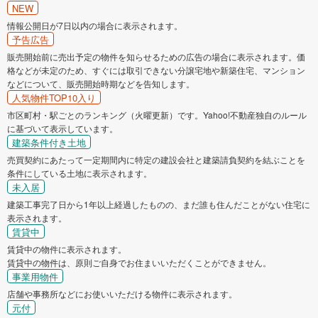
NEW
情報公開日が7日以内の場合に表示されます。
予告広告
販売開始前に売出予定の物件を知らせるための広告の場合に表示されます。価
格などが未定のため、すぐには取引できない分譲宅地や新築住宅、マンション
などについて、販売開始時期などを告知します。
人気物件TOP10入り
市区町村・駅ごとのランキング（火曜更新）です。Yahoo!不動産独自のルール
に基づいて表示しています。
建築条件付き土地
売買契約にあたって一定期間内に特定の建設会社と建築請負契約を結ぶことを
条件にしている土地に表示されます。
未入居
建築工事完了日から1年以上経過したものの、まだ誰も住んだことがない住宅に
表示されます。
賃貸中
賃貸中の物件に表示されます。
賃貸中の物件は、原則ご自身でお住まいいただくことができません。
事業用物件
店舗や事務所などにお使いいただける物件に表示されます。
元付