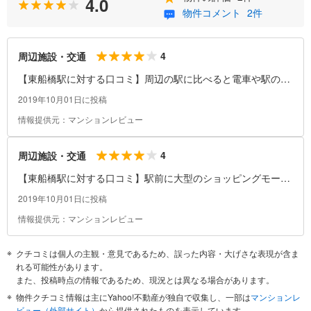
4.0
物件コメント
2件
4
周辺施設・交通
【東船橋駅に対する口コミ】周辺の駅に比べると電車や駅の混
雑状況は少なくなっています。駅前には飲食店もかなり沢山あ
2019年10月01日に投稿
るので、駅で昼食や夕食を食べることもできます。スーパーマ
情報提供元：マンションレビュー
ーケットやコンビニエンスストアなどもいくつか揃っているの
で、駅前で必要な日用品は揃います。
4
周辺施設・交通
【東船橋駅に対する口コミ】駅前に大型のショッピングモール
があるともっと買い物には便利な駅になります。
2019年10月01日に投稿
情報提供元：マンションレビュー
クチコミは個人の主観・意見であるため、誤った内容・大げさな表現が含ま
れる可能性があります。
また、投稿時点の情報であるため、現況とは異なる場合があります。
物件クチコミ情報は主にYahoo!不動産が独自で収集し、一部は
マンションレ
ビュー（外部サイト）
から提供されたものを表示しています。