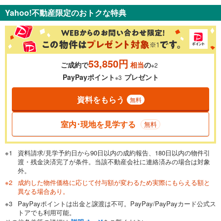
支払いの目安をシミュレーションすることができます。
Yahoo!不動産限定のおトクな特典
％
金利
53,850円
ご成約で
相当
の
※2
0.01%
14.99%
PayPayポイント
プレゼント
※3
資料をもらう
無料
返済期間
一般的には最長35年まで借り入れ可能です。多くの金融機関
室内･現地を見学する
無料
が完済時の年齢は80歳までを条件としています。
万円
頭金
閉じる
資料請求/見学予約日から90日以内の成約報告、180日以内の物件引
渡・残金決済完了が条件。当該不動産会社に連絡済みの場合は対象
外。
成約した物件価格に応じて付与額が変わるため実際にもらえる額と
0万円
3,590万円
異なる場合あり。
自己資金から住宅購入にかけられる金額を入力してくださ
PayPayポイントは出金と譲渡は不可。PayPay/PayPayカード公式ス
い。一般的には物件価格の2割までが目安です。
万円
トアでも利用可能。
ボーナス
閉じる
/回