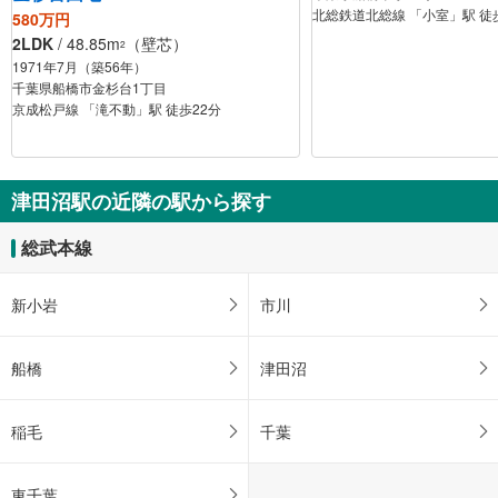
北総鉄道北総線 「小室」駅 徒
580万円
2LDK
/ 48.85m
（壁芯）
2
1971年7月（築56年）
千葉県船橋市金杉台1丁目
京成松戸線 「滝不動」駅 徒歩22分
津田沼駅の近隣の駅から探す
総武本線
新小岩
市川
船橋
津田沼
稲毛
千葉
東千葉