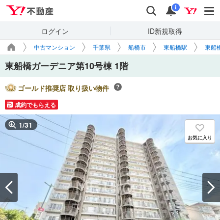
Yahoo!不動産
検索
通知
i
ログイン
ID新規取得
中古マンション
千葉県
船橋市
東船橋駅
東船
東船橋ガーデニア第10号棟 1階
ゴールド推奨店 取り扱い物件
成約でもらえる
1
/
31
お気に入り