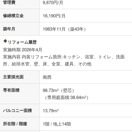
管理費
9,870円/月
不動産会社に購入相談をする
無料
修繕積立金
16,190円/月
築年月
1983年11月（築43年）
閉じる
リフォーム履歴
実施時期 2026年4月
実施内容 内装リフォーム箇所:キッチン、浴室、トイレ、洗面
所、給排水管、壁、床、全室、建具、その他
主要採光面
南西
専有面積
98.73m
（壁芯）
2
（専用庭面積:38.64m
）
2
バルコニー面積
13.79m
2
所在階 / 階建
1階 / 地上14階