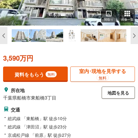
間取り
画像一覧
3,590万円
室内･現地を見学する
資料をもらう
無料
無料
所在地
地図を見る
千葉県船橋市東船橋3丁目
交通
総武線 「東船橋」駅 徒歩10分
総武線 「津田沼」駅 徒歩23分
京成松戸線 「前原」駅 徒歩27分