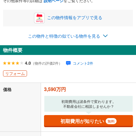
その他条件等の詳細は
説明ページ
をご覧ください。
この物件情報をアプリで見る
0円
3,590万円
年2回払いを想定しています。毎月の返済額に加えて、ボー
この物件と特徴の似ている物件を見る
ナス時の増額分（1回分）を入力してください。
ボーナス払いの限度額は金融機関によって異なります。
物件概要
119,251
円
/月
月々の返済額
閉じる
ローン返済額
93,191
円
（頭金比率
0
%
）
4.0
（物件の評価2件）
コメント2件
＋修繕積立金
16,190
円
＋管理費
9,870
円
リフォーム
「金利」については、ご利用を予定されている金融機関等にご確認の
3,590万円
上、ご自身での入力をお願いいたします。初期設定で自動入力されてい
価格
る値は、実際の金融機関等における貸出金利とは何ら関係がなく、実際
の金融機関等における貸出金利を何ら保証するものではありません。返
初期費用は諸条件で変わります。
済方法「元利均等返済」にて算出しております。入力された金利を35年
不動産会社に相談しませんか？
適用した場合の計算結果を表示しています。
その他月額費用や、初期費用がかかります。ご注意ください。実際にお
初期費用が知りたい
無料
借り入れの際は各金融機関等に、必ずご自身でご確認をお願いいたしま
す。
条件によってお借り入れができないことがあります。