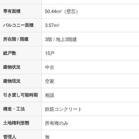
専有面積
50.44m
（壁芯）
2
バルコニー面積
3.57m
2
所在階 / 階建
3階 / 地上3階建
総戸数
15戸
建物状況
中古
建物現況
空家
引き渡し可能時期
相談
構造・工法
鉄筋コンクリート
土地権利形態
所有権のみ
管理人
無