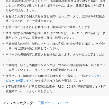
定の建築請負会社によるもので、 当該建築請負会社以外で建てた場合、同様
のものが同価格で建てられるとは限りません。また、建築請負会社を特定す
るものではありません。
お客様が入力する個人情報を含むお問い合わせデータは、当該物件の取扱会
社に送信され、そこで管理されます。
お問い合わせをされたお客様へは、取扱会社がご連絡いたします。
物件に関するお客様のお問い合わせについては、LINEヤフー株式会社は一切
関与いたしません。取扱会社に直接ご確認ください。
不動産購入の検討、契約にあたってはお客様ご自身が情報を確認し、各会社
より十分な説明を受け判断してください。
本ページの掲載内容は変更される場合があります。あらかじめご了承くださ
い。
市区町村・駅ごとの物件ランキングは、Yahoo!不動産独自のルールに基づい
て表示しています。（ランキングは火曜更新されます）
物件クチコミ情報は主にYahoo!不動産が独自で収集し、一部は
マンションレ
ビュー（外部サイト）
から提供されたものを表示しています。
1 不動産情報サイト事業者連絡協議会（RSC）2018年 不動産情報サイト利用
者意識アンケートより引用しました。
マンションカタログ：
三鷹グランドハイツ