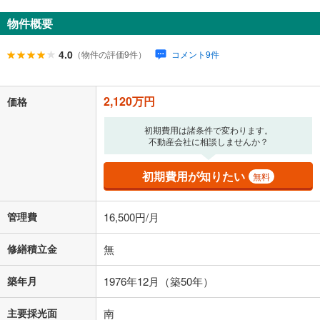
ボーナス払いの限度額は金融機関によって異なります。
物件概要
71,532
円
/月
月々の返済額
閉じる
ローン返済額
55,032
円
（頭金比率
0
%
）
4.0
（物件の評価9件）
コメント9件
＋修繕積立金
0
円
＋管理費
16,500
円
2,120万円
「金利」については、ご利用を予定されている金融機関等にご確認の
価格
上、ご自身での入力をお願いいたします。初期設定で自動入力されてい
る値は、実際の金融機関等における貸出金利とは何ら関係がなく、実際
初期費用は諸条件で変わります。
の金融機関等における貸出金利を何ら保証するものではありません。返
不動産会社に相談しませんか？
済方法「元利均等返済」にて算出しております。入力された金利を35年
適用した場合の計算結果を表示しています。
初期費用が知りたい
無料
その他月額費用や、初期費用がかかります。ご注意ください。実際にお
借り入れの際は各金融機関等に、必ずご自身でご確認をお願いいたしま
す。
管理費
16,500円/月
条件によってお借り入れができないことがあります。
修繕積立金
無
不動産会社に購入相談をする
無料
築年月
1976年12月（築50年）
閉じる
主要採光面
南