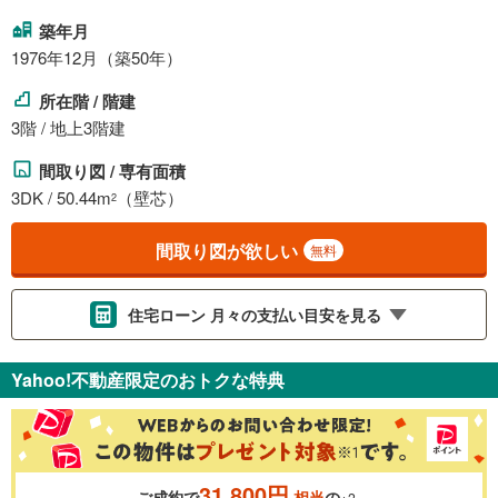
築年月
1976年12月（築50年）
所在階 / 階建
3階 / 地上3階建
間取り図 / 専有面積
3DK / 50.44m
（壁芯）
2
間取り図が欲しい
無料
住宅ローン 月々の支払い目安を見る
支払いの目安をシミュレーションすることができます。
Yahoo!不動産限定のおトクな特典
％
金利
31,800円
ご成約で
相当
の
※2