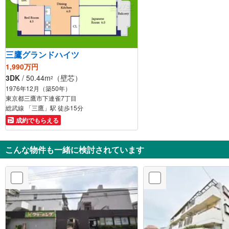
三鷹グランドハイツ
1,990万円
3DK
/ 50.44m
（壁芯）
2
1976年12月（築50年）
東京都三鷹市下連雀7丁目
総武線 「三鷹」駅 徒歩15分
成約でもらえる
こんな物件も一緒に検討されています