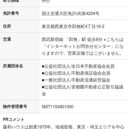
取引態様
仲介
免許番号
国土交通大臣免許(8)第4224号
住所
東京都西東京市田無町4丁目16-2
交通
西武新宿線 「田無」駅 徒歩8分 ※こちらは
「インターネットお問合せセンター」にな
りますので、営業店舗ではございません。
所属団体名
■公益社団法人/全日本不動産協会会員
■公益社団法人/不動産保証協会会員
■一般社団法人/不動産流通経営協会
■公益社団法人/首都圏不動産公正取引協議
会
物件管理番号
5MT1154901000
PRコメント
藤和ハウスは創業1975年。地域密着、東京・埼玉エリアを中心