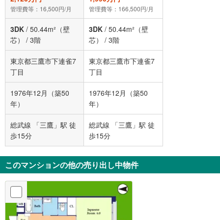
管理費等：16,500円/月
管理費等：166,500円/月
3DK
/
50.44m²（壁
3DK
/
50.44m²（壁
芯）
/
3階
芯）
/
3階
東京都三鷹市下連雀7
東京都三鷹市下連雀7
丁目
丁目
1976年12月（築50
1976年12月（築50
年）
年）
総武線 「三鷹」駅 徒
総武線 「三鷹」駅 徒
歩15分
歩15分
このマンションの他の売り出し中物件