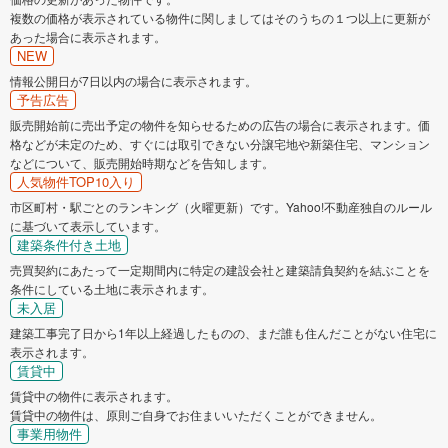
複数の価格が表示されている物件に関しましてはそのうちの１つ以上に更新が
あった場合に表示されます。
NEW
情報公開日が7日以内の場合に表示されます。
予告広告
販売開始前に売出予定の物件を知らせるための広告の場合に表示されます。価
格などが未定のため、すぐには取引できない分譲宅地や新築住宅、マンション
などについて、販売開始時期などを告知します。
人気物件TOP10入り
市区町村・駅ごとのランキング（火曜更新）です。Yahoo!不動産独自のルール
に基づいて表示しています。
建築条件付き土地
売買契約にあたって一定期間内に特定の建設会社と建築請負契約を結ぶことを
条件にしている土地に表示されます。
未入居
建築工事完了日から1年以上経過したものの、まだ誰も住んだことがない住宅に
表示されます。
賃貸中
賃貸中の物件に表示されます。
賃貸中の物件は、原則ご自身でお住まいいただくことができません。
事業用物件