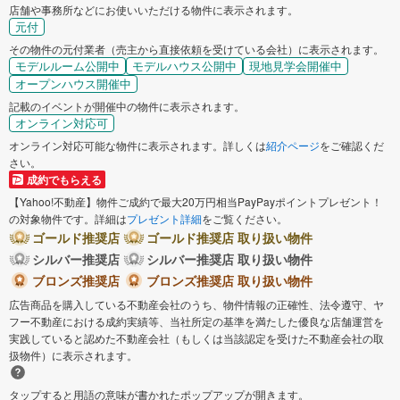
店舗や事務所などにお使いいただける物件に表示されます。
元付
その物件の元付業者（売主から直接依頼を受けている会社）に表示されます。
モデルルーム公開中
モデルハウス公開中
現地見学会開催中
オープンハウス開催中
記載のイベントが開催中の物件に表示されます。
オンライン対応可
オンライン対応可能な物件に表示されます。詳しくは
紹介ページ
をご確認くだ
さい。
成約でもらえる
【Yahoo!不動産】物件ご成約で最大20万円相当PayPayポイントプレゼント！
の対象物件です。詳細は
プレゼント詳細
をご覧ください。
ゴールド推奨店
ゴールド推奨店 取り扱い物件
シルバー推奨店
シルバー推奨店 取り扱い物件
ブロンズ推奨店
ブロンズ推奨店 取り扱い物件
広告商品を購入している不動産会社のうち、物件情報の正確性、法令遵守、ヤ
フー不動産における成約実績等、当社所定の基準を満たした優良な店舗運営を
実践していると認めた不動産会社（もしくは当該認定を受けた不動産会社の取
扱物件）に表示されます。
タップすると用語の意味が書かれたポップアップが開きます。