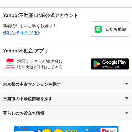
Yahoo!不動産 LINE公式アカウント
新着物件をいち早くお届け！
友だち追加
便利な機能のご紹介
Yahoo!不動産 アプリ
地図でサクッと物件探し
物件比較が手軽にできる
東京都の中古マンションを探す
三鷹市の不動産情報を探す
路線・駅から探す
地域から探す
暮らしのお役立ち情報
不動産・住宅
賃貸住宅
通勤・通学時間から探す
地図から探す
マンションカタログ
教えて！住まいの先生
新築マンション
中古マンション