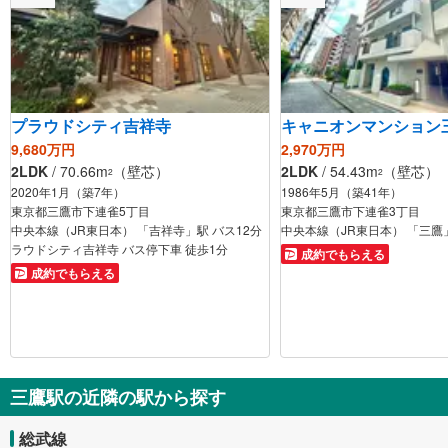
プラウドシティ吉祥寺
キャニオンマンション
9,680万円
2,970万円
2LDK
/ 70.66m
（壁芯）
2LDK
/ 54.43m
（壁芯）
2
2
2020年1月（築7年）
1986年5月（築41年）
東京都三鷹市下連雀5丁目
東京都三鷹市下連雀3丁目
中央本線（JR東日本） 「吉祥寺」駅 バス12分
中央本線（JR東日本） 「三鷹
ラウドシティ吉祥寺 バス停下車 徒歩1分
成約でもらえる
成約でもらえる
三鷹駅の近隣の駅から探す
総武線