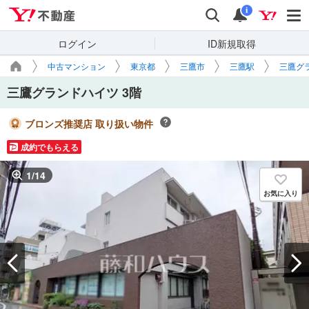
Yahoo!不動産
検索
通知
i
ログイン
ID新規取得
中古マンション
東京都
三鷹市
三鷹駅
三鷹グ
三鷹グランドハイツ 3階
ブロンズ推奨店 取り扱い物件
成約でもらえる
1
/
14
お気に入り