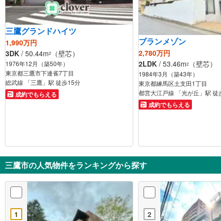
三鷹グランドハイツ
ブランメゾン
1,990万円
2,780万円
3DK
/ 50.44m
（壁芯）
2
2LDK
/ 53.46m
（壁芯）
1976年12月（築50年）
2
東京都三鷹市下連雀7丁目
1984年3月（築43年）
総武線 「三鷹」駅 徒歩15分
東京都練馬区土支田1丁目
都営大江戸線 「光が丘」駅 徒
成約でもらえる
成約でもらえる
三鷹市の人気物件をランキングから探す
1
2