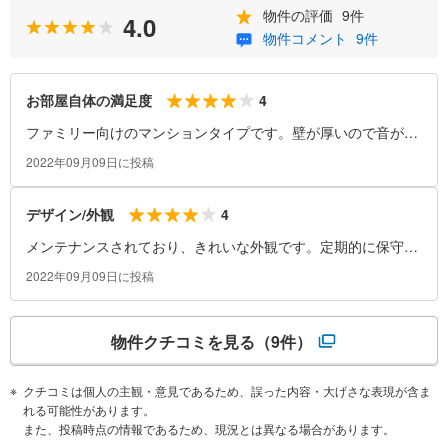
物件の評価
9件
4.0
物件コメント
9件
4
お部屋自体の満足度
ファミリー向けのマンションタイプです。壁が厚いので音が静
かで良いです。
2022年09月09日に投稿
4
デザイン/外観
メンテナンスされており、きれいな外観です。定期的に保守さ
れているのできれいです。
2022年09月09日に投稿
物件クチコミを見る
（9件）
クチコミは個人の主観・意見であるため、誤った内容・大げさな表現が含ま
れる可能性があります。
また、投稿時点の情報であるため、現況とは異なる場合があります。