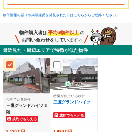
物件情報の誤りや掲載違反を発見された方はこちらからご連絡ください。
物件購入者
平均6物件以上
は
の
お問い合わせをしています
※1
最近見た・周辺エリアで特徴が似た物件
特徴が似ている物件
今見ている物件
三鷹グランドハイツ
三鷹グランドハイツ 3
階
成約でもらえる
成約でもらえる
2,120万円
1,990万円