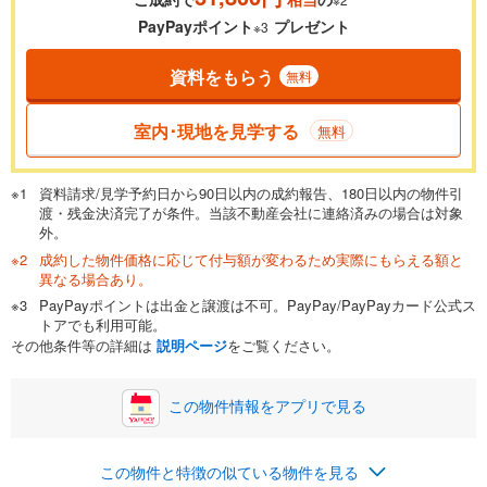
0.01%
14.99%
PayPayポイント
プレゼント
※3
資料をもらう
無料
返済期間
一般的には最長35年まで借り入れ可能です。多くの金融機関
室内･現地を見学する
無料
が完済時の年齢は80歳までを条件としています。
万円
頭金
閉じる
資料請求/見学予約日から90日以内の成約報告、180日以内の物件引
渡・残金決済完了が条件。当該不動産会社に連絡済みの場合は対象
外。
成約した物件価格に応じて付与額が変わるため実際にもらえる額と
0万円
2,120万円
異なる場合あり。
自己資金から住宅購入にかけられる金額を入力してくださ
PayPayポイントは出金と譲渡は不可。PayPay/PayPayカード公式ス
い。一般的には物件価格の2割までが目安です。
万円
トアでも利用可能。
ボーナス
閉じる
/回
その他条件等の詳細は
説明ページ
をご覧ください。
この物件情報をアプリで見る
0円
2,120万円
年2回払いを想定しています。毎月の返済額に加えて、ボー
この物件と特徴の似ている物件を見る
ナス時の増額分（1回分）を入力してください。