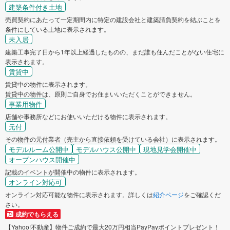
建築条件付き土地
売買契約にあたって一定期間内に特定の建設会社と建築請負契約を結ぶことを
条件にしている土地に表示されます。
未入居
建築工事完了日から1年以上経過したものの、まだ誰も住んだことがない住宅に
表示されます。
賃貸中
賃貸中の物件に表示されます。
賃貸中の物件は、原則ご自身でお住まいいただくことができません。
事業用物件
店舗や事務所などにお使いいただける物件に表示されます。
元付
その物件の元付業者（売主から直接依頼を受けている会社）に表示されます。
モデルルーム公開中
モデルハウス公開中
現地見学会開催中
オープンハウス開催中
記載のイベントが開催中の物件に表示されます。
オンライン対応可
オンライン対応可能な物件に表示されます。詳しくは
紹介ページ
をご確認くだ
さい。
成約でもらえる
【Yahoo!不動産】物件ご成約で最大20万円相当PayPayポイントプレゼント！