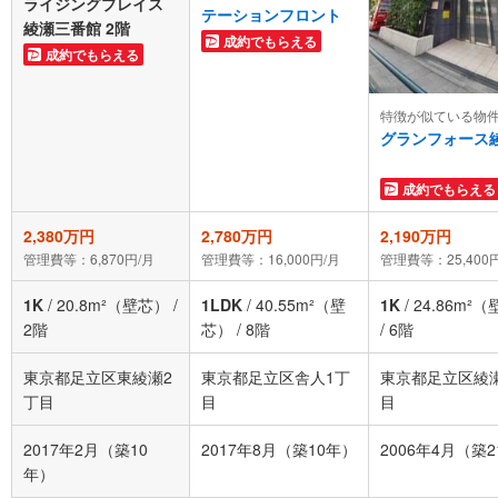
ライジングプレイス
テーションフロント
綾瀬三番館 2階
成約でもらえる
成約でもらえる
特徴が似ている物
グランフォース
成約でもらえる
2,380万円
2,780万円
2,190万円
管理費等：6,870円/月
管理費等：16,000円/月
管理費等：25,400
1K
/
20.8m²（壁芯）
/
1LDK
/
40.55m²（壁
1K
/
24.86m²
2階
芯）
/
8階
/
6階
東京都足立区東綾瀬2
東京都足立区舎人1丁
東京都足立区綾
丁目
目
目
2017年2月（築10
2017年8月（築10年）
2006年4月（築
年）