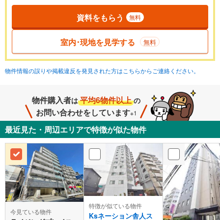
資料をもらう
無料
室内･現地を見学する
無料
物件情報の誤りや掲載違反を発見された方はこちらからご連絡ください。
物件購入者
平均6物件以上
は
の
お問い合わせをしています
※1
最近見た・周辺エリアで特徴が似た物件
特徴が似ている物件
今見ている物件
Ksネーション舎人ス