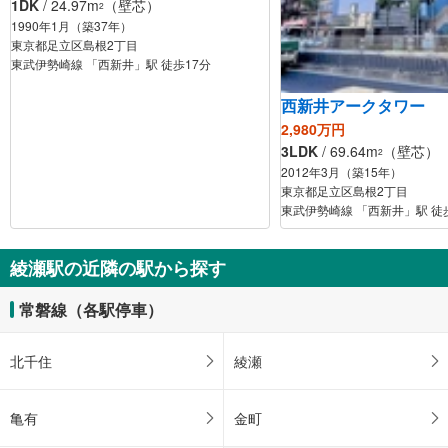
1DK
/ 24.97m
（壁芯）
2
1990年1月（築37年）
東京都足立区島根2丁目
東武伊勢崎線 「西新井」駅 徒歩17分
西新井アークタワー
2,980万円
3LDK
/ 69.64m
（壁芯）
2
2012年3月（築15年）
東京都足立区島根2丁目
東武伊勢崎線 「西新井」駅 徒
綾瀬駅の近隣の駅から探す
常磐線（各駅停車）
北千住
綾瀬
亀有
金町