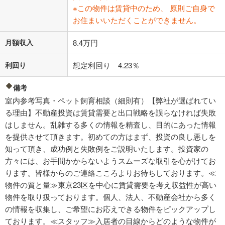
※この物件は賃貸中のため、 原則ご自身で
お住まいいただくことができません。
月額収入
8.4万円
利回り
想定利回り 4.23％
備考
室内参考写真・ペット飼育相談（細則有）【弊社が選ばれてい
る理由】不動産投資は賃貸需要と出口戦略を誤らなければ失敗
はしません。乱雑する多くの情報を精査し、目的にあった情報
を提供させて頂きます。初めての方はまず、投資の良し悪しを
知って頂き、成功例と失敗例をご説明いたします。投資家の
方々には、お手間かからないようスムーズな取引を心がけてお
ります。皆様からのご連絡こころよりお待ちしております。≪
物件の質と量≫東京23区を中心に賃貸需要を考え収益性が高い
物件を取り扱っております。個人、法人、不動産会社から多く
の情報を収集し、ご希望にお応えできる物件をピックアップし
ております。≪スタッフ≫入居者の目線からどのような物件が