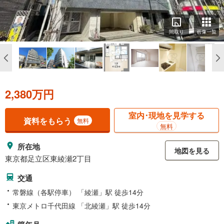
間取り
画像一覧
2,380万円
室内･現地を見学する
資料をもらう
無料
無料
所在地
地図を見る
東京都足立区東綾瀬2丁目
交通
常磐線（各駅停車） 「綾瀬」駅 徒歩14分
東京メトロ千代田線 「北綾瀬」駅 徒歩14分