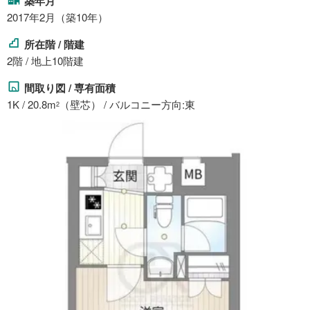
築年月
2017年2月（築10年）
所在階 / 階建
2階 / 地上10階建
間取り図 / 専有面積
1K / 20.8m
（壁芯） / バルコニー方向:東
2