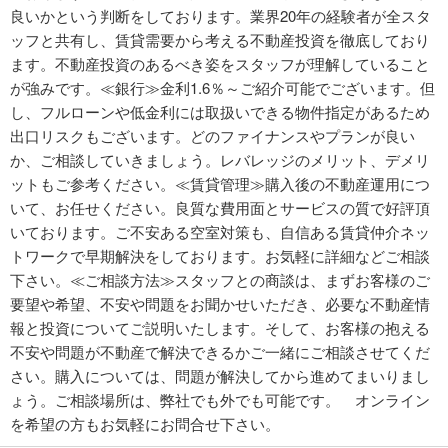
良いかという判断をしております。業界20年の経験者が全スタ
ッフと共有し、賃貸需要から考える不動産投資を徹底しており
ます。不動産投資のあるべき姿をスタッフが理解していること
が強みです。≪銀行≫金利1.6％～ご紹介可能でございます。但
し、フルローンや低金利には取扱いできる物件指定があるため
出口リスクもございます。どのファイナンスやプランが良い
か、ご相談していきましょう。レバレッジのメリット、デメリ
ットもご参考ください。≪賃貸管理≫購入後の不動産運用につ
いて、お任せください。良質な費用面とサービスの質で好評頂
いております。ご不安ある空室対策も、自信ある賃貸仲介ネッ
トワークで早期解決をしております。お気軽に詳細などご相談
下さい。≪ご相談方法≫スタッフとの商談は、まずお客様のご
要望や希望、不安や問題をお聞かせいただき、必要な不動産情
報と投資についてご説明いたします。そして、お客様の抱える
不安や問題が不動産で解決できるかご一緒にご相談させてくだ
さい。購入については、問題が解決してから進めてまいりまし
ょう。ご相談場所は、弊社でも外でも可能です。 オンライン
を希望の方もお気軽にお問合せ下さい。