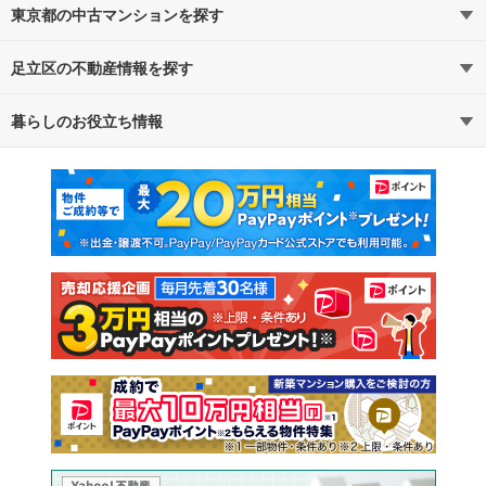
東京都の中古マンションを探す
足立区の不動産情報を探す
路線・駅から探す
地域から探す
暮らしのお役立ち情報
不動産・住宅
賃貸住宅
通勤・通学時間から探す
地図から探す
マンションカタログ
教えて！住まいの先生
新築マンション
中古マンション
新築一戸建て
中古一戸建て
注文住宅
土地
売却査定