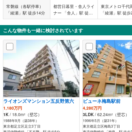
常磐線（各駅停車）
都営日暮里・舎人ライ
東京メトロ千代
「綾瀬」駅 徒歩14分
ナー 「舎人」駅 徒歩
「綾瀬」駅 徒歩
2分
こんな物件も一緒に検討されています
ライオンズマンション五反野第六
ビューネ梅島駅前
1,180万円
4,280万円
1K
/ 18.0m
（壁芯）
3LDK
/ 62.24m
（壁芯）
2
2
1988年9月（築38年）
1996年5月（築31年）
東京都足立区足立3丁目
東京都足立区梅島3丁目
東武伊勢崎線 「五反野」駅 徒歩5分
東武伊勢崎線 「梅島」駅 徒歩