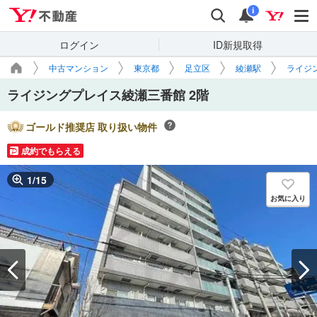
Yahoo!不動産
検索
通知
i
ログイン
ID新規取得
中古マンション
東京都
足立区
綾瀬駅
ライジ
ライジングプレイス綾瀬三番館 2階
ゴールド推奨店 取り扱い物件
成約でもらえる
1
/
15
お気に入り