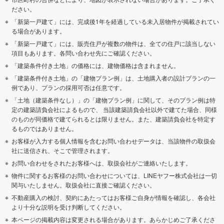
ださい。
「新築一戸建て」には、完成後1年を経過している未入居物件が掲載されてい
る場合があります。
「新築一戸建て」には、販売住戸が複数の物件は、全ての住戸に該当しない
項目もあります。各問い合わせ先にご確認ください。
「建築条件付き土地」の価格には、建物価格は含まれません。
「建築条件付き土地」の「建物プラン例」は、土地購入者の設計プランの一
例であり、プランの採用可否は任意です。
「土地（建築条件なし）」の「建物プラン例」に関して、そのプラン例は特
定の建築請負会社によるもので、 当該建築請負会社以外で建てた場合、同様
のものが同価格で建てられるとは限りません。また、建築請負会社を特定す
るものではありません。
お客様が入力する個人情報を含むお問い合わせデータは、当該物件の取扱会
社に送信され、そこで管理されます。
お問い合わせをされたお客様へは、取扱会社がご連絡いたします。
物件に関するお客様のお問い合わせについては、LINEヤフー株式会社は一切
関与いたしません。取扱会社に直接ご確認ください。
不動産購入の検討、契約にあたってはお客様ご自身が情報を確認し、各会社
より十分な説明を受け判断してください。
本ページの掲載内容は変更される場合があります。あらかじめご了承くださ