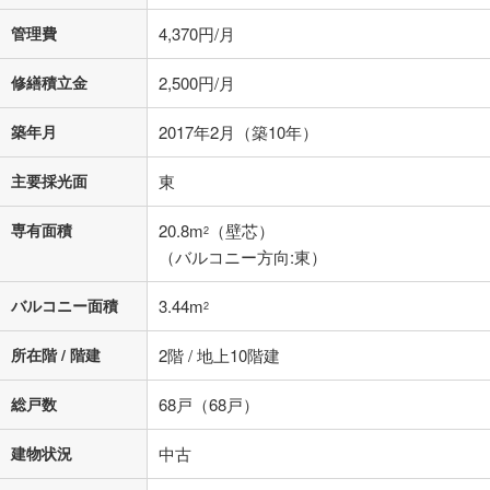
管理費
4,370円/月
修繕積立金
2,500円/月
築年月
2017年2月（築10年）
主要採光面
東
専有面積
20.8m
（壁芯）
2
（バルコニー方向:東）
バルコニー面積
3.44m
2
所在階 / 階建
2階 / 地上10階建
総戸数
68戸（68戸）
建物状況
中古