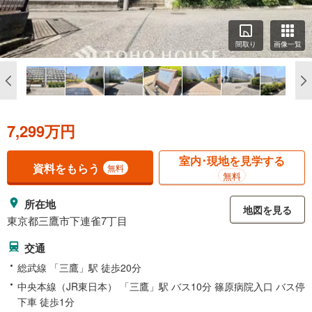
間取り
画像一覧
7,299万円
室内･現地を見学する
資料をもらう
無料
無料
所在地
地図を見る
東京都三鷹市下連雀7丁目
交通
総武線 「三鷹」駅 徒歩20分
中央本線（JR東日本） 「三鷹」駅 バス10分 篠原病院入口 バス停
下車 徒歩1分