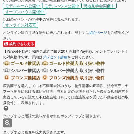
モデルルーム公開中
モデルハウス公開中
現地見学会開催中
オープンハウス開催中
記載のイベントが開催中の物件に表示されます。
オンライン対応可
オンライン対応可能な物件に表示されます。詳しくは
紹介ページ
をご確認くだ
さい。
成約でもらえる
【Yahoo!不動産】物件ご成約で最大20万円相当PayPayポイントプレゼント！
の対象物件です。詳細は
プレゼント詳細
をご覧ください。
ゴールド推奨店
ゴールド推奨店 取り扱い物件
シルバー推奨店
シルバー推奨店 取り扱い物件
ブロンズ推奨店
ブロンズ推奨店 取り扱い物件
広告商品を購入している不動産会社のうち、物件情報の正確性、法令遵守、ヤ
フー不動産における成約実績等、当社所定の基準を満たした優良な店舗運営を
実践していると認めた不動産会社（もしくは当該認定を受けた不動産会社の取
扱物件）に表示されます。
タップすると用語の意味が書かれたポップアップが開きます。
タップすると画像を拡大表示されます。