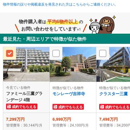
物件情報の誤りや掲載違反を発見された方はこちらからご連絡ください。
物件購入者
平均6物件以上
は
の
お問い合わせをしています
※1
最近見た・周辺エリアで特徴が似た物件
今見ている物件
特徴が似ている物件
特徴が似ている物
ファミール三鷹グラ
モンレーヴ吉祥寺
クラスター三鷹
ンデージ 4階
成約でもらえる
成約でもらえる
成約でもらえる
7,299万円
6,999万円
7,498万円
管理費等：30,144円/月
管理費等：24,100円/月
管理費等：34,200