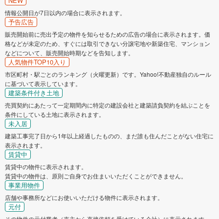
NEW
情報公開日が7日以内の場合に表示されます。
予告広告
販売開始前に売出予定の物件を知らせるための広告の場合に表示されます。価
格などが未定のため、すぐには取引できない分譲宅地や新築住宅、マンション
などについて、販売開始時期などを告知します。
人気物件TOP10入り
市区町村・駅ごとのランキング（火曜更新）です。Yahoo!不動産独自のルール
に基づいて表示しています。
建築条件付き土地
売買契約にあたって一定期間内に特定の建設会社と建築請負契約を結ぶことを
条件にしている土地に表示されます。
未入居
建築工事完了日から1年以上経過したものの、まだ誰も住んだことがない住宅に
表示されます。
賃貸中
賃貸中の物件に表示されます。
賃貸中の物件は、原則ご自身でお住まいいただくことができません。
事業用物件
店舗や事務所などにお使いいただける物件に表示されます。
元付
その物件の元付業者（売主から直接依頼を受けている会社）に表示されます。