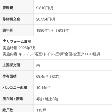
その他月額費用や、初期費用がかかります。ご注意ください。実際にお
借り入れの際は各金融機関等に、必ずご自身でご確認をお願いいたしま
管理費
9,810円/月
す。
条件によってお借り入れができないことがあります。
修繕積立金
20,334円/月
不動産会社に購入相談をする
無料
築年月
1996年1月（築31年）
閉じる
リフォーム履歴
実施時期 2026年7月
実施内容 キッチン/浴室/トイレ/壁/床/全面/全室クロス/建具
主要採光面
南
専有面積
69.4m
（壁芯）
2
バルコニー面積
10.14m
2
所在階 / 階建
4階 / 地上8階
総戸数
113戸