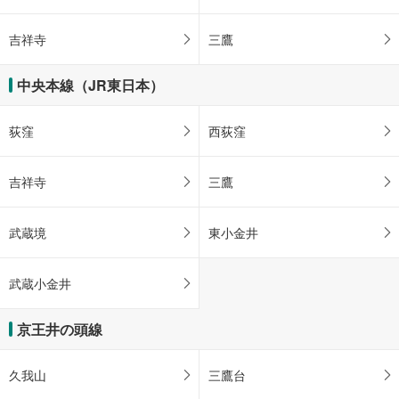
吉祥寺
三鷹
中央本線（JR東日本）
荻窪
西荻窪
吉祥寺
三鷹
武蔵境
東小金井
武蔵小金井
京王井の頭線
久我山
三鷹台