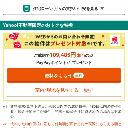
住宅ローン 月々の支払い目安を見る
支払いの目安をシミュレーションすることができます。
Yahoo!不動産限定のおトクな特典
％
金利
109,485円
ご成約で
相当
の
※2
0.01%
14.99%
PayPayポイント
プレゼント
※3
資料をもらう
無料
返済期間
一般的には最長35年まで借り入れ可能です。多くの金融機関
室内･現地を見学する
無料
が完済時の年齢は80歳までを条件としています。
万円
頭金
閉じる
資料請求/見学予約日から90日以内の成約報告、180日以内の物件引
渡・残金決済完了が条件。当該不動産会社に連絡済みの場合は対象
外。
成約した物件価格に応じて付与額が変わるため実際にもらえる額と
0万円
7,299万円