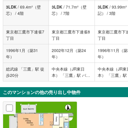
3LDK
/
69.4m²（壁
3LDK
/
71.7m²（壁
3LDK
/
93.99m
芯）
/
4階
芯）
/
7階
記）
/
3階
東京都三鷹市下連雀7
東京都三鷹市下連雀8
東京都三鷹市下
丁目
丁目
丁目
1996年1月（築31
2002年12月（築24
1996年11月（築
年）
年）
年）
総武線 「三鷹」駅 徒
中央本線（JR東日
中央本線（JR東
歩20分
本） 「三鷹」駅 バス
本） 「三鷹」駅
16分 新川通り バス停
16分
下車 徒歩6分
このマンションの他の売り出し中物件