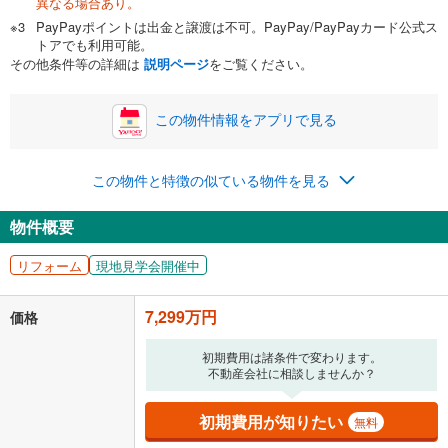
異なる場合あり。
自己資金から住宅購入にかけられる金額を入力してくださ
PayPayポイントは出金と譲渡は不可。PayPay/PayPayカード公式ス
い。一般的には物件価格の2割までが目安です。
万円
トアでも利用可能。
ボーナス
閉じる
/回
その他条件等の詳細は
説明ページ
をご覧ください。
この物件情報をアプリで見る
0円
7,299万円
年2回払いを想定しています。毎月の返済額に加えて、ボー
この物件と特徴の似ている物件を見る
ナス時の増額分（1回分）を入力してください。
ボーナス払いの限度額は金融機関によって異なります。
物件概要
219,615
円
/月
月々の返済額
閉じる
ローン返済額
189,471
円
（頭金比率
0
%
）
リフォーム
現地見学会開催中
＋修繕積立金
20,334
円
＋管理費
9,810
円
7,299万円
価格
「金利」については、ご利用を予定されている金融機関等にご確認の
上、ご自身での入力をお願いいたします。初期設定で自動入力されてい
初期費用は諸条件で変わります。
る値は、実際の金融機関等における貸出金利とは何ら関係がなく、実際
不動産会社に相談しませんか？
の金融機関等における貸出金利を何ら保証するものではありません。返
済方法「元利均等返済」にて算出しております。入力された金利を35年
初期費用が知りたい
無料
適用した場合の計算結果を表示しています。