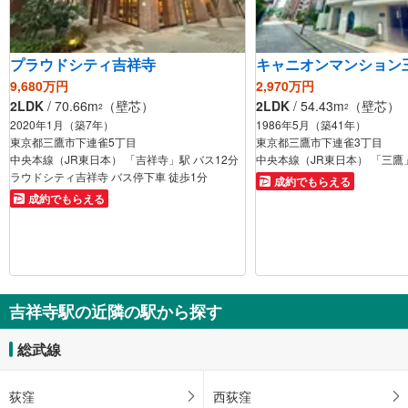
プラウドシティ吉祥寺
キャニオンマンション
9,680万円
2,970万円
2LDK
/ 70.66m
（壁芯）
2LDK
/ 54.43m
（壁芯）
2
2
2020年1月（築7年）
1986年5月（築41年）
東京都三鷹市下連雀5丁目
東京都三鷹市下連雀3丁目
中央本線（JR東日本） 「吉祥寺」駅 バス12分
中央本線（JR東日本） 「三鷹
ラウドシティ吉祥寺 バス停下車 徒歩1分
成約でもらえる
成約でもらえる
吉祥寺駅の近隣の駅から探す
総武線
荻窪
西荻窪