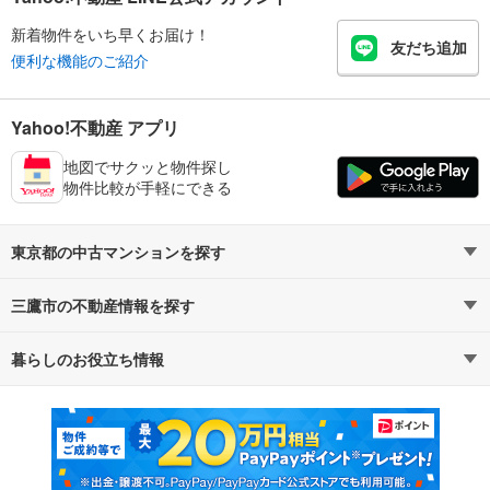
新着物件をいち早くお届け！
友だち追加
便利な機能のご紹介
Yahoo!不動産 アプリ
地図でサクッと物件探し
物件比較が手軽にできる
東京都の中古マンションを探す
三鷹市の不動産情報を探す
路線・駅から探す
地域から探す
暮らしのお役立ち情報
不動産・住宅
賃貸住宅
通勤・通学時間から探す
地図から探す
マンションカタログ
教えて！住まいの先生
新築マンション
中古マンション
新築一戸建て
中古一戸建て