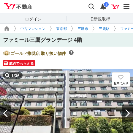
Yahoo!不動産
検索
通知
i
ログイン
ID新規取得
中古マンション
東京都
三鷹市
三鷹駅
ファミ
ファミール三鷹グランデージ 4階
ゴールド推奨店 取り扱い物件
成約でもらえる
1
/
36
お気に入り