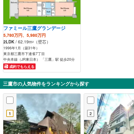
ファミール三鷹グランデージ
5,780万円、5,980万円
2LDK
/ 62.19m
（壁芯）
2
1996年1月（築31年）
東京都三鷹市下連雀7丁目
中央本線（JR東日本） 「三鷹」駅 徒歩20分
成約でもらえる
三鷹市の人気物件をランキングから探す
1
2