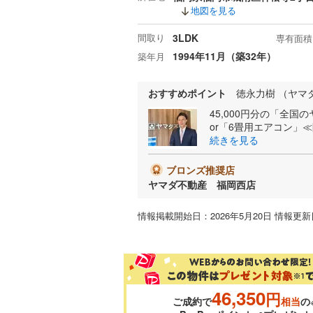
地図を見る
間取り
3LDK
専有面積
1994年11月（築32年）
築年月
おすすめポイント
徳永力樹 （ヤマ
45,000円分の「全
or「6畳用エアコン」≪
続きを見る
ブロンズ推奨店
ヤマダ不動産 福岡西店
情報掲載開始日：2026年5月20日 情報更新日
46,350
円
ご成約で
相当
の