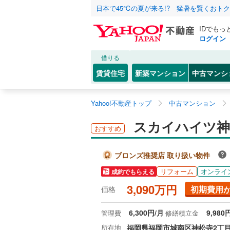
日本で45℃の夏が来る!? 猛暑を賢くおト
IDでもっ
ログイン
借りる
賃貸住宅
新築マンション
中古マンシ
Yahoo!不動産トップ
中古マンション
スカイハイツ神
おすすめ
ブロンズ推奨店 取り扱い物件
リフォーム
オンライ
成約でもらえる
3,090万円
初期費用
価格
6,300円/月
9,980
管理費
修繕積立金
所在地
福岡県福岡市城南区神松寺2丁