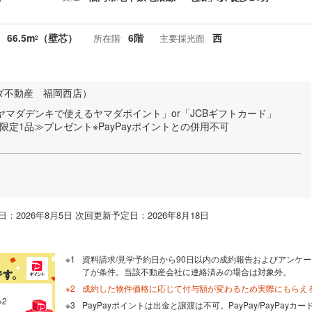
66.5m
（壁芯）
6階
西
所在階
主要採光面
2
ダ不動産 福岡西店）
国のヤマダデンキで使えるヤマダポイント」or「JCBギフトカード」
限定1品≫プレゼント※PayPayポイントとの併用不可
：2026年8月5日 次回更新予定日：2026年8月18日
資料請求/見学予約日から90日以内の成約報告およびアンケー
了が条件。当該不動産会社に連絡済みの場合は対象外。
成約した物件価格に応じて付与額が変わるため実際にもらえ
※2
PayPayポイントは出金と譲渡は不可。PayPay/PayPay