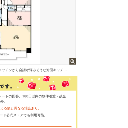
3LDK オールフローリング キッチンから会話が弾みそうな対面キッチン 全居室収納有 6階なので眺望良好＾＾
ケートの回答、180日以内の物件引渡・残金
象外。
らえる額と異なる場合あり。
ayカード公式ストアでも利用可能。