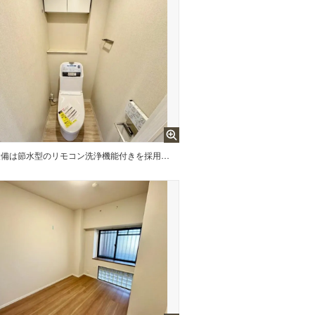
設備は節水型のリモコン洗浄機能付きを採用です 上部収納棚もありますのでストック品も収納できます