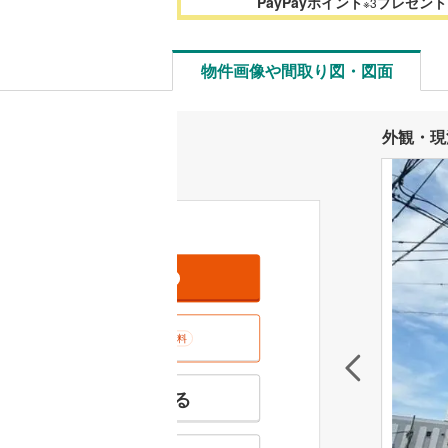
PayPayポイント
プレゼント
※3
物件画像や間取り図・図面
外観・現
資料をもらう
無料
室内･現地を見学する
無料
特徴の似た物件を見る