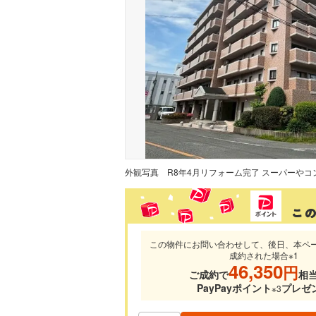
外観写真
この物件にお問い合わせして、後日、本ペ
成約された場合※1
46,350
円
ご成約で
相
PayPayポイント
プレゼ
※3