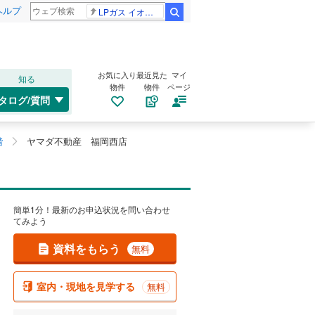
ヘルプ
LPガス イオンモール熊本
検索
お気に入り
最近見た
マイ
知る
物件
物件
ページ
タログ/質問
階
ヤマダ不動産 福岡西店
簡単1分！最新のお申込状況を問い合わせ
てみよう
資料をもらう
無料
室内・現地を見学する
無料