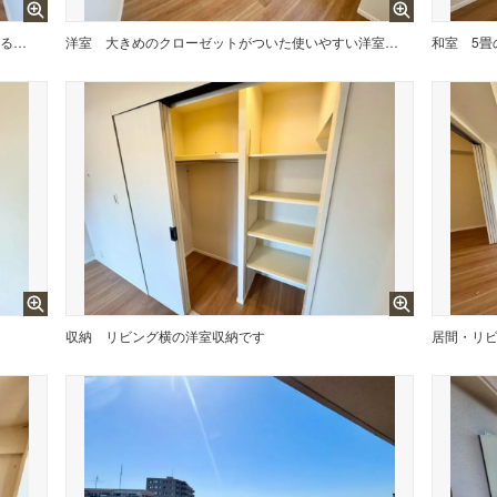
2面採光を確保した爽やかな風を感じて起きる朝は、快適生活の始まりに。
洋室
大きめのクローゼットがついた使いやすい洋室です。すっきりと整理整頓できるので気持ちよくすごせます＾＾
和室
収納
リビング横の洋室収納です
居間・リ