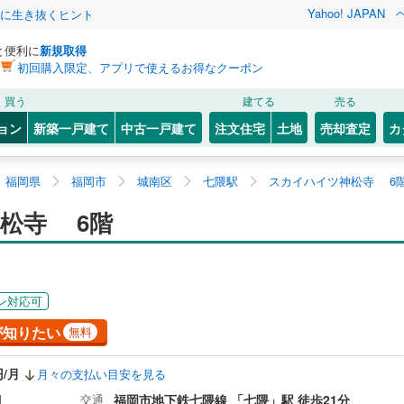
Yahoo! JAPAN
クに生き抜くヒント
と便利に
新規取得
初回購入限定、アプリで使えるお得なクーポン
買う
建てる
売る
ョン
新築一戸建て
中古一戸建て
注文住宅
土地
売却査定
カ
福岡県
福岡市
城南区
七隈駅
スカイハイツ神松寺 6
松寺 6階
ン対応可
が知りたい
無料
円/月
月々の支払い目安を見る
目
交通
福岡市地下鉄七隈線 「七隈」駅 徒歩21分