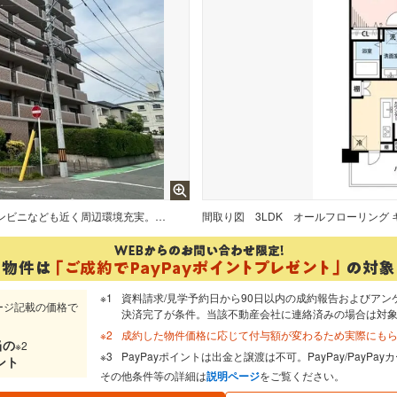
R8年4月リフォーム完了 スーパーやコンビニなども近く周辺環境充実。快適でゆとりのある生活空間で新生活を始めましょう＾＾
間取り図
資料請求/見学予約日から90日以内の成約報告およびアン
ージ記載の価格で
決済完了が条件。当該不動産会社に連絡済みの場合は対
成約した物件価格に応じて付与額が変わるため実際にも
当
の
※2
PayPayポイントは出金と譲渡は不可。PayPay/PayP
ント
その他条件等の詳細は
説明ページ
をご覧ください。