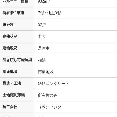
バルコニー面積
9.82m
2
上、ご自身での入力をお願いいたします。初期設定で自動入力されてい
る値は、実際の金融機関等における貸出金利とは何ら関係がなく、実際
の金融機関等における貸出金利を何ら保証するものではありません。返
所在階 / 階建
7階 / 地上9階
済方法「元利均等返済」にて算出しております。入力された金利を35年
適用した場合の計算結果を表示しています。
総戸数
32戸
その他月額費用や、初期費用がかかります。ご注意ください。実際にお
借り入れの際は各金融機関等に、必ずご自身でご確認をお願いいたしま
建物状況
中古
す。
条件によってお借り入れができないことがあります。
建物現況
居住中
不動産会社に購入相談をする
無料
引き渡し可能時期
相談
閉じる
用途地域
商業地域
構造・工法
鉄筋コンクリート
土地権利形態
所有権のみ
施工会社
（株）フジタ