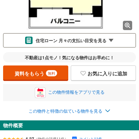
住宅ローン 月々の支払い目安を見る
支払いの目安をシミュレーションすることができます。
不動産は1点モノ！気になる物件はお早めに！
％
金利
資料をもらう
お気に入りに追加
無料
この物件情報をアプリで見る
0.01%
14.99%
この物件と特徴の似ている物件を見る
返済期間
物件概要
一般的には最長35年まで借り入れ可能です。多くの金融機関
が完済時の年齢は80歳までを条件としています。
万円
4.27
（物件の評価11件）
コメント11件