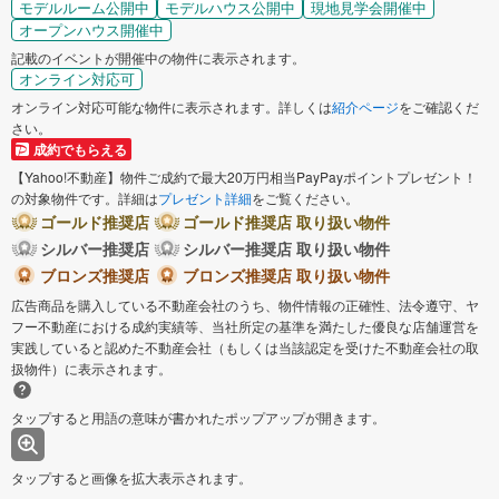
モデルルーム公開中
モデルハウス公開中
現地見学会開催中
オープンハウス開催中
記載のイベントが開催中の物件に表示されます。
オンライン対応可
オンライン対応可能な物件に表示されます。詳しくは
紹介ページ
をご確認くだ
さい。
成約でもらえる
【Yahoo!不動産】物件ご成約で最大20万円相当PayPayポイントプレゼント！
の対象物件です。詳細は
プレゼント詳細
をご覧ください。
ゴールド推奨店
ゴールド推奨店 取り扱い物件
シルバー推奨店
シルバー推奨店 取り扱い物件
ブロンズ推奨店
ブロンズ推奨店 取り扱い物件
広告商品を購入している不動産会社のうち、物件情報の正確性、法令遵守、ヤ
フー不動産における成約実績等、当社所定の基準を満たした優良な店舗運営を
実践していると認めた不動産会社（もしくは当該認定を受けた不動産会社の取
扱物件）に表示されます。
タップすると用語の意味が書かれたポップアップが開きます。
タップすると画像を拡大表示されます。