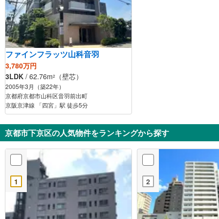
ファインフラッツ山科音羽
3,780万円
3LDK
/ 62.76m
（壁芯）
2
2005年3月（築22年）
京都府京都市山科区音羽前出町
京阪京津線 「四宮」駅 徒歩5分
京都市下京区の人気物件をランキングから探す
1
2