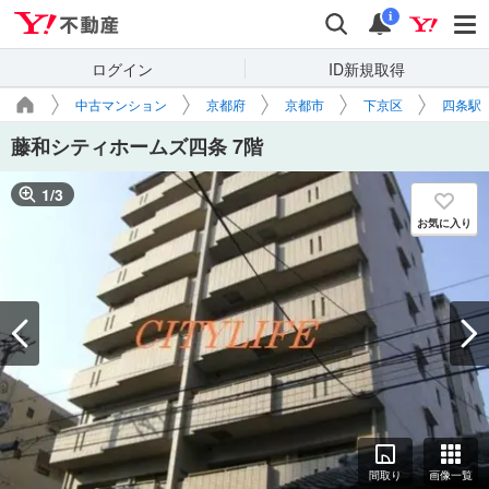
Yahoo!不動産
検索
通知
i
ログイン
ID新規取得
中古マンション
京都府
京都市
下京区
四条駅
藤和シティホームズ四条 7階
1
/
3
お気に入り
間取り
画像一覧