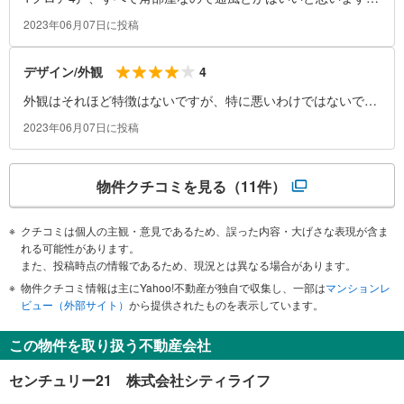
間取りはコンパクトですが、使い勝手はよかったです。
2023年06月07日に投稿
4
デザイン/外観
外観はそれほど特徴はないですが、特に悪いわけではないで
す。エントランスは最小限の広さですので、集会などは厳しい
2023年06月07日に投稿
広さです。
物件クチコミを見る
（11件）
クチコミは個人の主観・意見であるため、誤った内容・大げさな表現が含ま
れる可能性があります。
また、投稿時点の情報であるため、現況とは異なる場合があります。
物件クチコミ情報は主にYahoo!不動産が独自で収集し、一部は
マンションレ
ビュー（外部サイト）
から提供されたものを表示しています。
この物件を取り扱う不動産会社
センチュリー21 株式会社シティライフ