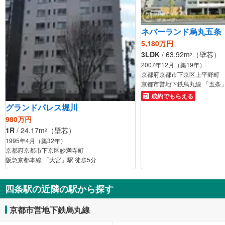
ネバーランド烏丸五条
5,180万円
3LDK
/ 63.92m
（壁芯）
2
2007年12月（築19年）
京都府京都市下京区上平野町
京都市営地下鉄烏丸線 「五条」
成約でもらえる
グランドパレス堀川
980万円
1R
/ 24.17m
（壁芯）
2
1995年4月（築32年）
京都府京都市下京区妙満寺町
阪急京都本線 「大宮」駅 徒歩5分
四条駅の近隣の駅から探す
京都市営地下鉄烏丸線