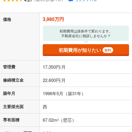
頭金
閉じる
3,980万円
価格
0万円
3,980万円
初期費用は諸条件で変わります。
自己資金から住宅購入にかけられる金額を入力してくださ
不動産会社に相談しませんか？
い。一般的には物件価格の2割までが目安です。
万円
ボーナス
閉じる
/回
初期費用が知りたい
無料
管理費
17,350円/月
0円
3,980万円
年2回払いを想定しています。毎月の返済額に加えて、ボー
修繕積立金
22,600円/月
ナス時の増額分（1回分）を入力してください。
ボーナス払いの限度額は金融機関によって異なります。
築年月
1996年5月（築31年）
143,264
円
/月
月々の返済額
閉じる
主要採光面
西
ローン返済額
103,314
円
（頭金比率
0
%
）
＋修繕積立金
22,600
円
＋管理費
17,350
円
専有面積
67.02m
（壁芯）
2
「金利」については、ご利用を予定されている金融機関等にご確認の