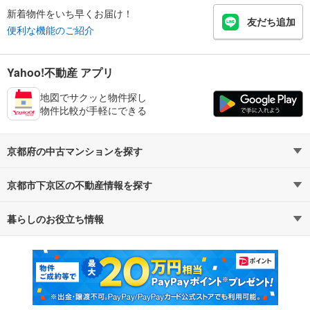
新着物件をいち早くお届け！
友だち追加
便利な機能のご紹介
Yahoo!不動産 アプリ
地図でサクッと物件探し
物件比較が手軽にできる
京都府の中古マンションを探す
京都市下京区の不動産情報を探す
路線・駅から探す
地域から探す
暮らしのお役立ち情報
不動産・住宅
賃貸住宅
通勤・通学時間から探す
地図から探す
マンションカタログ
教えて！住まいの先生
新築マンション
中古マンション
新築一戸建て
中古一戸建て