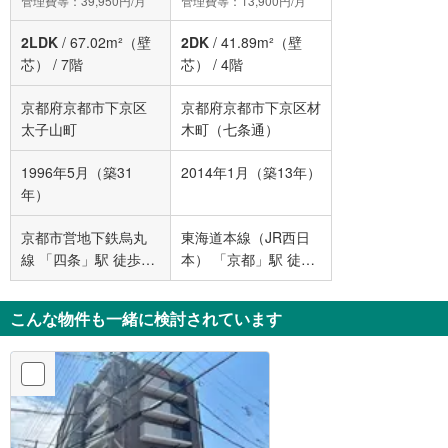
管理費等：39,950円/月
管理費等：13,900円/月
2LDK
/
67.02m²（壁
2DK
/
41.89m²（壁
芯）
/
7階
芯）
/
4階
京都府京都市下京区
京都府京都市下京区材
太子山町
木町（七条通）
1996年5月（築31
2014年1月（築13年）
年）
京都市営地下鉄烏丸
東海道本線（JR西日
線 「四条」駅 徒歩7
本） 「京都」駅 徒歩
分
9分
こんな物件も一緒に検討されています