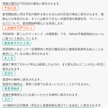
情報公開日が7日以内の場合に表示されます。
予告広告
販売開始前に売出予定の物件を知らせるための広告の場合に表示されます。価
格などが未定のため、すぐには取引できない分譲宅地や新築住宅、マンション
などについて、販売開始時期などを告知します。
人気物件TOP10入り
市区町村・駅ごとのランキング（火曜更新）です。Yahoo!不動産独自のルール
に基づいて表示しています。
建築条件付き土地
売買契約にあたって一定期間内に特定の建設会社と建築請負契約を結ぶことを
条件にしている土地に表示されます。
未入居
建築工事完了日から1年以上経過したものの、まだ誰も住んだことがない住宅に
表示されます。
賃貸中
賃貸中の物件に表示されます。
賃貸中の物件は、原則ご自身でお住まいいただくことができません。
事業用物件
店舗や事務所などにお使いいただける物件に表示されます。
元付
その物件の元付業者（売主から直接依頼を受けている会社）に表示されます。