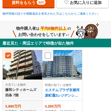
資料をもらう
お気に入りに追加
無料
物件情報の誤りや掲載違反を発見された方はこちらからご連絡ください。
物件購入者
平均6物件以上
は
の
お問い合わせをしています
※1
最近見た・周辺エリアで特徴が似た物件
今見ている物件
特徴が似ている物件
藤和シティホームズ
エステムプラザ京都河
四条 7階
原町通2レジデンシャ
ル
3,980万円
4,280万円