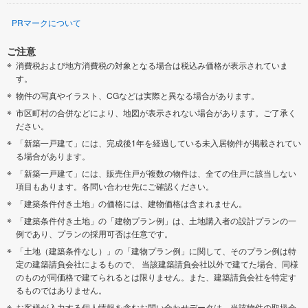
PRマークについて
ご注意
消費税および地方消費税の対象となる場合は税込み価格が表示されていま
す。
物件の写真やイラスト、CGなどは実際と異なる場合があります。
市区町村の合併などにより、地図が表示されない場合があります。ご了承く
ださい。
「新築一戸建て」には、完成後1年を経過している未入居物件が掲載されてい
る場合があります。
「新築一戸建て」には、販売住戸が複数の物件は、全ての住戸に該当しない
項目もあります。各問い合わせ先にご確認ください。
「建築条件付き土地」の価格には、建物価格は含まれません。
「建築条件付き土地」の「建物プラン例」は、土地購入者の設計プランの一
例であり、プランの採用可否は任意です。
「土地（建築条件なし）」の「建物プラン例」に関して、そのプラン例は特
定の建築請負会社によるもので、 当該建築請負会社以外で建てた場合、同様
のものが同価格で建てられるとは限りません。また、建築請負会社を特定す
るものではありません。
お客様が入力する個人情報を含むお問い合わせデータは、当該物件の取扱会