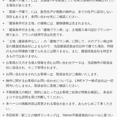
る場合があります。
「新築一戸建て」には、販売住戸が複数の物件は、全ての住戸に該当しない
項目もあります。各問い合わせ先にご確認ください。
「建築条件付き土地」の価格には、建物価格は含まれません。
「建築条件付き土地」の「建物プラン例」は、土地購入者の設計プランの一
例であり、プランの採用可否は任意です。
「土地（建築条件なし）」の「建物プラン例」に関して、そのプラン例は特
定の建築請負会社によるもので、 当該建築請負会社以外で建てた場合、同様
のものが同価格で建てられるとは限りません。また、建築請負会社を特定す
るものではありません。
お客様が入力する個人情報を含むお問い合わせデータは、当該物件の取扱会
社に送信され、そこで管理されます。
お問い合わせをされたお客様へは、取扱会社がご連絡いたします。
物件に関するお客様のお問い合わせについては、LINEヤフー株式会社は一切
関与いたしません。取扱会社に直接ご確認ください。
不動産購入の検討、契約にあたってはお客様ご自身が情報を確認し、各会社
より十分な説明を受け判断してください。
本ページの掲載内容は変更される場合があります。あらかじめご了承くださ
い。
市区町村・駅ごとの物件ランキングは、Yahoo!不動産独自のルールに基づい