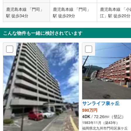
鹿児島本線 「門司」
鹿児島本線 「門司」
鹿児島本線 「小
駅 徒歩34分
駅 徒歩29分
江」駅 徒歩20分
こんな物件も一緒に検討されています
サンライフ泉ヶ丘
590万円
4DK
/ 72.26m
（登記）
2
1983年11月（築43年）
福岡県北九州市門司区泉ケ丘