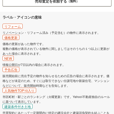
売却査定を依頼する
（無料）
ラベル・アイコンの意味
リフォーム
リノベーション・リフォーム済み（予定含む）の物件に表示されます。
価格更新
価格の更新があった物件です。
複数の価格が表示されている物件に関しましてはそのうちの１つ以上に更新が
あった場合に表示されます。
NEW
情報公開日が7日以内の場合に表示されます。
予告広告
販売開始前に売出予定の物件を知らせるための広告の場合に表示されます。価
格などが未定のため、すぐには取引できない分譲宅地や新築住宅、マンション
などについて、販売開始時期などを告知します。
人気物件TOP10入り
市区町村・駅ごとのランキング（火曜更新）です。Yahoo!不動産独自のルール
に基づいて表示しています。
建築条件付き土地
売買契約にあたって一定期間内に特定の建設会社と建築請負契約を結ぶことを