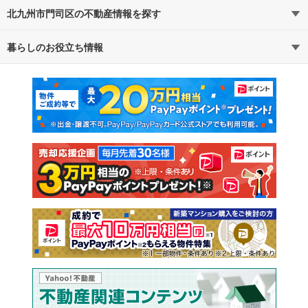
北九州市門司区の不動産情報を探す
路線・駅から探す
地域から探す
暮らしのお役立ち情報
不動産・住宅
賃貸住宅
通勤・通学時間から探す
地図から探す
マンションカタログ
教えて！住まいの先生
新築マンション
中古マンション
新築一戸建て
中古一戸建て
注文住宅
土地
売却査定