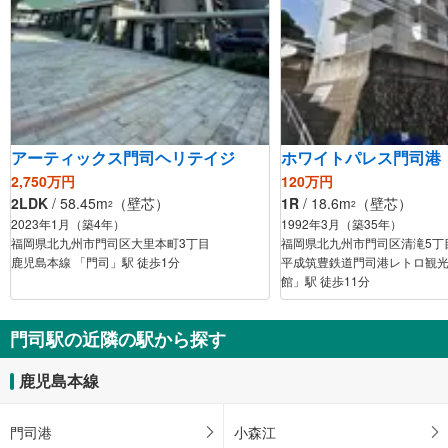
アーティックス門司ヘリテイジ
ホワイトパレス門司港
2,750万円
120万円
2LDK
/ 58.45m
（壁芯）
1R
/ 18.6m
（壁芯）
2
2
2023年1月（築4年）
1992年3月（築35年）
福岡県北九州市門司区大里本町3丁目
福岡県北九州市門司区清滝5丁
鹿児島本線 「門司」駅 徒歩1分
平成筑豊鉄道門司港レトロ観光
館」駅 徒歩11分
門司駅の近隣の駅から探す
鹿児島本線
門司港
小森江