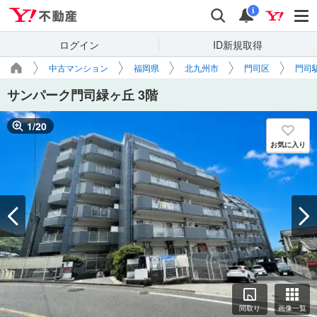
Yahoo!不動産
検索
通知
i
ログイン
ID新規取得
中古マンション
福岡県
北九州市
門司区
門司
サンパーク門司緑ヶ丘 3階
1
/
20
お気に入り
間取り
画像一覧