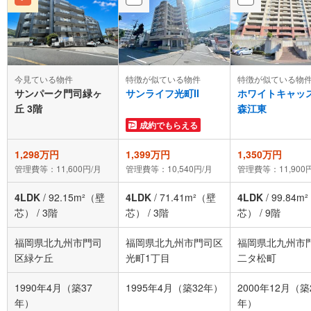
今見ている物件
特徴が似ている物件
特徴が似ている物
サンパーク門司緑ヶ
サンライフ光町II
ホワイトキャッ
丘 3階
森江東
成約でもらえる
1,298万円
1,399万円
1,350万円
管理費等：11,600円/月
管理費等：10,540円/月
管理費等：11,900
4LDK
/
92.15m²（壁
4LDK
/
71.41m²（壁
4LDK
/
99.84m
芯）
/
3階
芯）
/
3階
芯）
/
9階
福岡県北九州市門司
福岡県北九州市門司区
福岡県北九州市
区緑ケ丘
光町1丁目
二タ松町
1990年4月（築37
1995年4月（築32年）
2000年12月（築
年）
年）