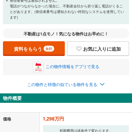
頭金
発信者番号は通知されません。
閉じる
電話がつながらなかった場合に、不動産会社から折り返し電話がくるこ
とがあります。(発信者番号は通知されない特別なシステムを使用してい
ます)
0万円
1,298万円
自己資金から住宅購入にかけられる金額を入力してくださ
不動産は1点モノ！気になる物件はお早めに！
い。一般的には物件価格の2割までが目安です。
万円
ボーナス
閉じる
/回
資料をもらう
お気に入りに追加
無料
この物件情報をアプリで見る
0円
1,298万円
年2回払いを想定しています。毎月の返済額に加えて、ボー
ナス時の増額分（1回分）を入力してください。
この物件と特徴の似ている物件を見る
ボーナス払いの限度額は金融機関によって異なります。
45,294
円
/月
物件概要
月々の返済額
閉じる
ローン返済額
33,694
円
（頭金比率
0
%
）
＋修繕積立金
4,000
円
＋管理費
7,600
円
1,298万円
価格
「金利」については、ご利用を予定されている金融機関等にご確認の
初期費用は諸条件で変わります。