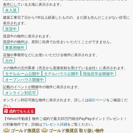
条件にしている土地に表示されます。
未入居
建築工事完了日から1年以上経過したものの、まだ誰も住んだことがない住宅に
表示されます。
賃貸中
賃貸中の物件に表示されます。
賃貸中の物件は、原則ご自身でお住まいいただくことができません。
事業用物件
店舗や事務所などにお使いいただける物件に表示されます。
元付
その物件の元付業者（売主から直接依頼を受けている会社）に表示されます。
モデルルーム公開中
モデルハウス公開中
現地見学会開催中
オープンハウス開催中
記載のイベントが開催中の物件に表示されます。
オンライン対応可
オンライン対応可能な物件に表示されます。詳しくは
紹介ページ
をご確認くだ
さい。
成約でもらえる
【Yahoo!不動産】物件ご成約で最大20万円相当PayPayポイントプレゼント！
の対象物件です。詳細は
プレゼント詳細
をご覧ください。
ゴールド推奨店
ゴールド推奨店 取り扱い物件