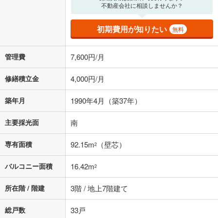
上、ご自身での入力をお願いいたします。初期設定で自動入力されてい
不動産会社に相談しませんか？
る値は、実際の金融機関等における貸出金利とは何ら関係がなく、実際
の金融機関等における貸出金利を何ら保証するものではありません。返
初期費用が知りたい
無料
済方法「元利均等返済」にて算出しております。入力された金利を35年
適用した場合の計算結果を表示しています。
その他月額費用や、初期費用がかかります。ご注意ください。実際にお
管理費
7,600円/月
借り入れの際は各金融機関等に、必ずご自身でご確認をお願いいたしま
す。
条件によってお借り入れができないことがあります。
修繕積立金
4,000円/月
不動産会社に購入相談をする
無料
築年月
1990年4月（築37年）
主要採光面
南
閉じる
専有面積
92.15m
（壁芯）
2
バルコニー面積
16.42m
2
所在階 / 階建
3階 / 地上7階建て
総戸数
33戸