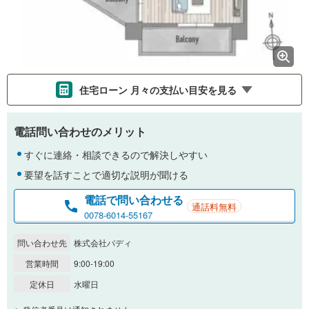
住宅ローン 月々の支払い目安を見る
支払いの目安をシミュレーションすることができます。
電話問い合わせのメリット
％
金利
すぐに連絡・相談できるので解決しやすい
要望を話すことで適切な説明が聞ける
電話で問い合わせる
通話料無料
0.01%
14.99%
0078-6014-55167
問い合わせ先
株式会社バディ
返済期間
営業時間
9:00-19:00
一般的には最長35年まで借り入れ可能です。多くの金融機関
定休日
水曜日
が完済時の年齢は80歳までを条件としています。
万円