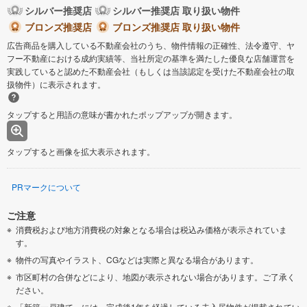
シルバー推奨店
シルバー推奨店 取り扱い物件
ブロンズ推奨店
ブロンズ推奨店 取り扱い物件
広告商品を購入している不動産会社のうち、物件情報の正確性、法令遵守、ヤ
フー不動産における成約実績等、当社所定の基準を満たした優良な店舗運営を
実践していると認めた不動産会社（もしくは当該認定を受けた不動産会社の取
扱物件）に表示されます。
タップすると用語の意味が書かれたポップアップが開きます。
タップすると画像を拡大表示されます。
PRマークについて
ご注意
消費税および地方消費税の対象となる場合は税込み価格が表示されていま
す。
物件の写真やイラスト、CGなどは実際と異なる場合があります。
市区町村の合併などにより、地図が表示されない場合があります。ご了承く
ださい。
「新築一戸建て」には、完成後1年を経過している未入居物件が掲載されてい