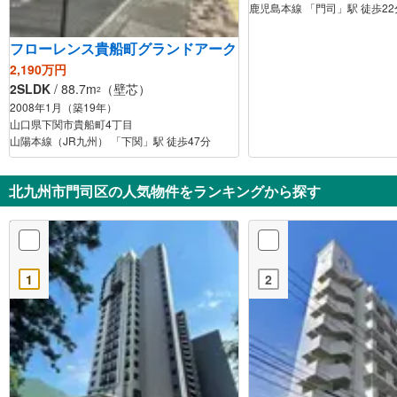
鹿児島本線 「門司」駅 徒歩22
フローレンス貴船町グランドアーク
2,190万円
2SLDK
/ 88.7m
（壁芯）
2
2008年1月（築19年）
山口県下関市貴船町4丁目
山陽本線（JR九州） 「下関」駅 徒歩47分
北九州市門司区の人気物件をランキングから探す
1
2