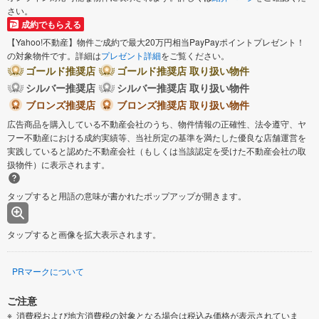
さい。
成約でもらえる
【Yahoo!不動産】物件ご成約で最大20万円相当PayPayポイントプレゼント！
の対象物件です。詳細は
プレゼント詳細
をご覧ください。
ゴールド推奨店
ゴールド推奨店 取り扱い物件
シルバー推奨店
シルバー推奨店 取り扱い物件
ブロンズ推奨店
ブロンズ推奨店 取り扱い物件
広告商品を購入している不動産会社のうち、物件情報の正確性、法令遵守、ヤ
フー不動産における成約実績等、当社所定の基準を満たした優良な店舗運営を
実践していると認めた不動産会社（もしくは当該認定を受けた不動産会社の取
扱物件）に表示されます。
タップすると用語の意味が書かれたポップアップが開きます。
タップすると画像を拡大表示されます。
PRマークについて
ご注意
消費税および地方消費税の対象となる場合は税込み価格が表示されていま