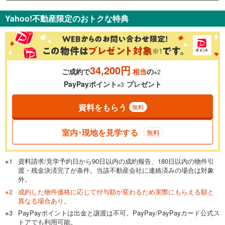
支払いの目安をシミュレーションすることができます。
Yahoo!不動産限定のおトクな特典
％
金利
34,200円
ご成約で
相当
の
※2
0.01%
14.99%
PayPayポイント
プレゼント
※3
資料をもらう
無料
返済期間
一般的には最長35年まで借り入れ可能です。多くの金融機関
室内･現地を見学する
無料
が完済時の年齢は80歳までを条件としています。
万円
頭金
閉じる
資料請求/見学予約日から90日以内の成約報告、180日以内の物件引
渡・残金決済完了が条件。当該不動産会社に連絡済みの場合は対象
外。
成約した物件価格に応じて付与額が変わるため実際にもらえる額と
0万円
2,280万円
異なる場合あり。
自己資金から住宅購入にかけられる金額を入力してくださ
PayPayポイントは出金と譲渡は不可。PayPay/PayPayカード公式ス
い。一般的には物件価格の2割までが目安です。
万円
トアでも利用可能。