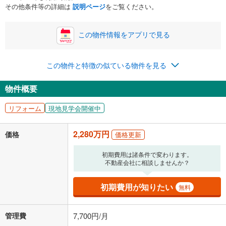
ボーナス
閉じる
/回
その他条件等の詳細は
説明ページ
をご覧ください。
この物件情報をアプリで見る
0円
2,280万円
年2回払いを想定しています。毎月の返済額に加えて、ボー
この物件と特徴の似ている物件を見る
ナス時の増額分（1回分）を入力してください。
ボーナス払いの限度額は金融機関によって異なります。
物件概要
78,285
円
/月
月々の返済額
閉じる
ローン返済額
59,185
円
（頭金比率
0
%
）
リフォーム
現地見学会開催中
＋修繕積立金
11,400
円
＋管理費
7,700
円
2,280万円
価格
価格更新
「金利」については、ご利用を予定されている金融機関等にご確認の
上、ご自身での入力をお願いいたします。初期設定で自動入力されてい
初期費用は諸条件で変わります。
る値は、実際の金融機関等における貸出金利とは何ら関係がなく、実際
不動産会社に相談しませんか？
の金融機関等における貸出金利を何ら保証するものではありません。返
済方法「元利均等返済」にて算出しております。入力された金利を35年
初期費用が知りたい
無料
適用した場合の計算結果を表示しています。
その他月額費用や、初期費用がかかります。ご注意ください。実際にお
借り入れの際は各金融機関等に、必ずご自身でご確認をお願いいたしま
管理費
7,700円/月
す。