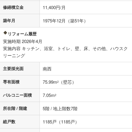
条件によってお借り入れができないことがあります。
修繕積立金
11,400円/月
不動産会社に購入相談をする
無料
築年月
1975年12月（築51年）
閉じる
リフォーム履歴
実施時期 2026年4月
実施内容 キッチン、浴室、トイレ、壁、床、その他、ハウスク
リーニング
主要採光面
南西
専有面積
75.99m
（壁芯）
2
バルコニー面積
7.05m
2
所在階 / 階建
5階 / 地上階数7階
総戸数
1185戸（1185戸）