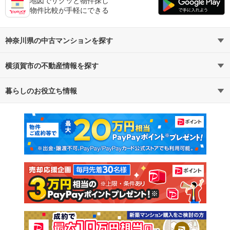
地図でサクッと物件探し
物件比較が手軽にできる
神奈川県の中古マンションを探す
横須賀市の不動産情報を探す
路線・駅から探す
地域から探す
暮らしのお役立ち情報
不動産・住宅
賃貸住宅
通勤・通学時間から探す
地図から探す
マンションカタログ
教えて！住まいの先生
新築マンション
中古マンション
新築一戸建て
中古一戸建て
注文住宅
土地
売却査定