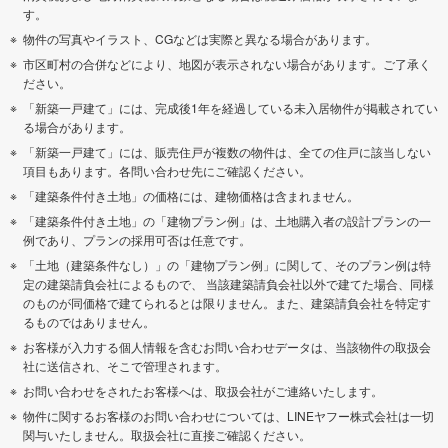
す。
物件の写真やイラスト、CGなどは実際と異なる場合があります。
市区町村の合併などにより、地図が表示されない場合があります。ご了承く
ださい。
「新築一戸建て」には、完成後1年を経過している未入居物件が掲載されてい
る場合があります。
「新築一戸建て」には、販売住戸が複数の物件は、全ての住戸に該当しない
項目もあります。各問い合わせ先にご確認ください。
「建築条件付き土地」の価格には、建物価格は含まれません。
「建築条件付き土地」の「建物プラン例」は、土地購入者の設計プランの一
例であり、プランの採用可否は任意です。
「土地（建築条件なし）」の「建物プラン例」に関して、そのプラン例は特
定の建築請負会社によるもので、 当該建築請負会社以外で建てた場合、同様
のものが同価格で建てられるとは限りません。また、建築請負会社を特定す
るものではありません。
お客様が入力する個人情報を含むお問い合わせデータは、当該物件の取扱会
社に送信され、そこで管理されます。
お問い合わせをされたお客様へは、取扱会社がご連絡いたします。
物件に関するお客様のお問い合わせについては、LINEヤフー株式会社は一切
関与いたしません。取扱会社に直接ご確認ください。