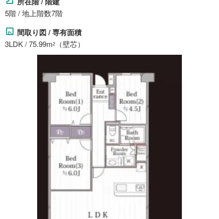
所在階 / 階建
5階 / 地上階数7階
間取り図 / 専有面積
3LDK / 75.99m
（壁芯）
2