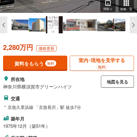
間取り
画像一覧
2,280万円
価格更新
室内･現地を見学する
資料をもらう
無料
無料
所在地
地図を見る
神奈川県横須賀市グリーンハイツ
交通
京急久里浜線 「京急長沢」駅 徒歩7分
築年月
1975年12月（築51年）