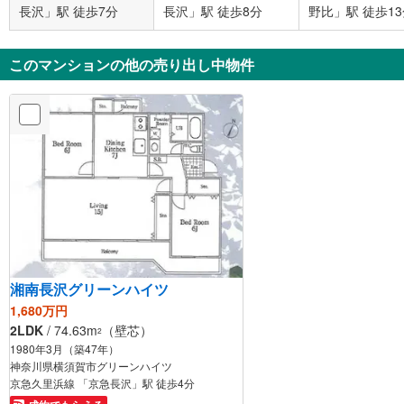
長沢」駅 徒歩7分
長沢」駅 徒歩8分
野比」駅 徒歩1
このマンションの他の売り出し中物件
湘南長沢グリーンハイツ
1,680万円
2LDK
/ 74.63m
（壁芯）
2
1980年3月（築47年）
神奈川県横須賀市グリーンハイツ
京急久里浜線 「京急長沢」駅 徒歩4分