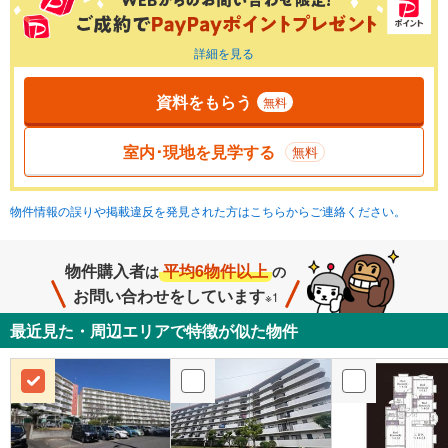
詳細を見る
資料をもらう
無料
室内･現地を見学する
無料
物件情報の誤りや掲載違反を発見された方はこちらからご連絡ください。
物件購入者
平均6物件以上
は
の
お問い合わせをしています
※1
最近見た・周辺エリアで特徴が似た物件