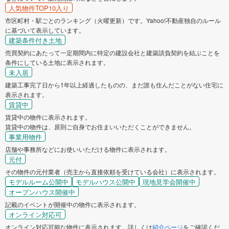
人気物件TOP10入り
市区町村・駅ごとのランキング（火曜更新）です。Yahoo!不動産独自のルール
に基づいて表示しています。
建築条件付き土地
売買契約にあたって一定期間内に特定の建設会社と建築請負契約を結ぶことを
条件にしている土地に表示されます。
未入居
建築工事完了日から1年以上経過したものの、まだ誰も住んだことがない住宅に
表示されます。
賃貸中
賃貸中の物件に表示されます。
賃貸中の物件は、原則ご自身でお住まいいただくことができません。
事業用物件
店舗や事務所などにお使いいただける物件に表示されます。
元付
その物件の元付業者（売主から直接依頼を受けている会社）に表示されます。
モデルルーム公開中
モデルハウス公開中
現地見学会開催中
オープンハウス開催中
記載のイベントが開催中の物件に表示されます。
オンライン対応可
オンライン対応可能な物件に表示されます。詳しくは
紹介ページ
をご確認くだ