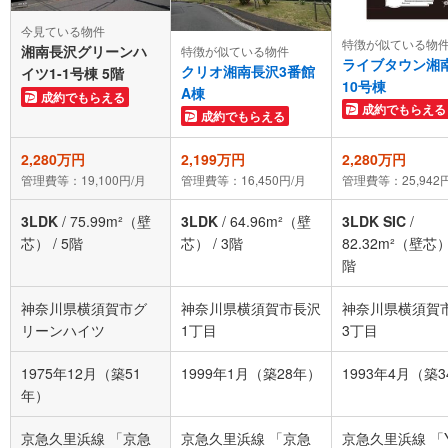
今見ている物件
特徴が似ている物
湘南長沢グリーンハ
特徴が似ている物件
ライブタウン湘
クリオ湘南長沢3番館
イツ1-1号棟 5階
10号棟
A棟
成約でもらえる
成約でもらえる
成約でもらえる
2,280万円
2,199万円
2,280万円
管理費等：19,100円/月
管理費等：16,450円/月
管理費等：25,942
3LDK
/
75.99m²（壁
3LDK
/
64.96m²（壁
3LDK SIC
/
芯）
/
5階
芯）
/
3階
82.32m²（壁芯
階
神奈川県横須賀市グ
神奈川県横須賀市長沢
神奈川県横須賀
リーンハイツ
1丁目
3丁目
1975年12月（築51
1999年1月（築28年）
1993年4月（築
年）
京急久里浜線 「京急
京急久里浜線 「京急
京急久里浜線 「