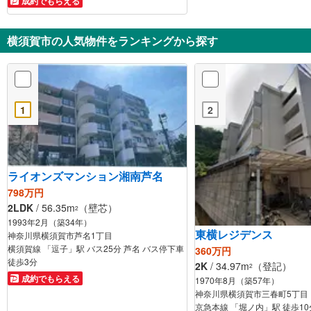
成約でもらえる
横須賀市の人気物件をランキングから探す
1
2
ライオンズマンション湘南芦名
798万円
2LDK
/ 56.35m
（壁芯）
2
1993年2月（築34年）
東横レジデンス
神奈川県横須賀市芦名1丁目
横須賀線 「逗子」駅 バス25分 芦名 バス停下車
360万円
徒歩3分
2K
/ 34.97m
（登記）
2
成約でもらえる
1970年8月（築57年）
神奈川県横須賀市三春町5丁目
京急本線 「堀ノ内」駅 徒歩10