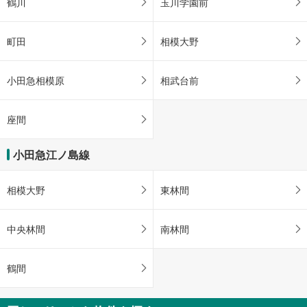
鶴川
玉川学園前
町田
相模大野
小田急相模原
相武台前
座間
小田急江ノ島線
相模大野
東林間
中央林間
南林間
鶴間