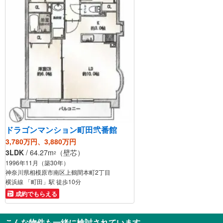
ドラゴンマンション町田弐番館
3,780万円、3,880万円
3LDK
/ 64.27m
（壁芯）
2
1996年11月（築30年）
神奈川県相模原市南区上鶴間本町2丁目
横浜線 「町田」駅 徒歩10分
成約でもらえる
こんな物件も一緒に検討されています