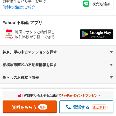
新着物件をいち早くお届け！
友だち追加
便利な機能のご紹介
Yahoo!不動産 アプリ
地図でサクッと物件探し
物件比較が手軽にできる
神奈川県の中古マンションを探す
相模原市南区の不動産情報を探す
路線・駅から探す
地域から探す
暮らしのお役立ち情報
不動産・住宅
賃貸住宅
通勤・通学時間から探す
地図から探す
マンションカタログ
教えて！住まいの先生
新築マンション
中古マンション
お気に入りに追加しました。
WEB問い合わせ&ご成約で
PayPayポイントプレゼント
一覧を開く
新築一戸建て
中古一戸建て
資料をもらう
電話する
通話無料
無料