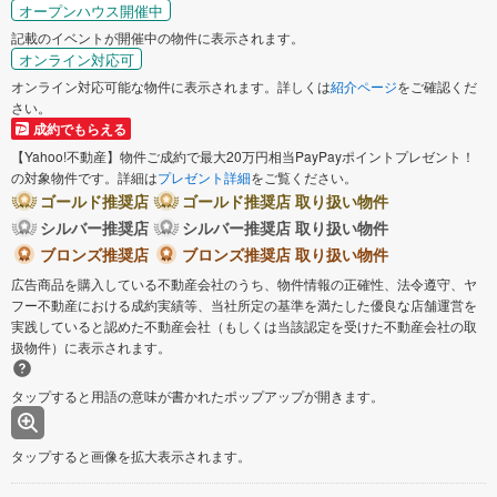
オープンハウス開催中
記載のイベントが開催中の物件に表示されます。
オンライン対応可
オンライン対応可能な物件に表示されます。詳しくは
紹介ページ
をご確認くだ
さい。
成約でもらえる
【Yahoo!不動産】物件ご成約で最大20万円相当PayPayポイントプレゼント！
の対象物件です。詳細は
プレゼント詳細
をご覧ください。
ゴールド推奨店
ゴールド推奨店 取り扱い物件
シルバー推奨店
シルバー推奨店 取り扱い物件
ブロンズ推奨店
ブロンズ推奨店 取り扱い物件
広告商品を購入している不動産会社のうち、物件情報の正確性、法令遵守、ヤ
フー不動産における成約実績等、当社所定の基準を満たした優良な店舗運営を
実践していると認めた不動産会社（もしくは当該認定を受けた不動産会社の取
扱物件）に表示されます。
タップすると用語の意味が書かれたポップアップが開きます。
タップすると画像を拡大表示されます。