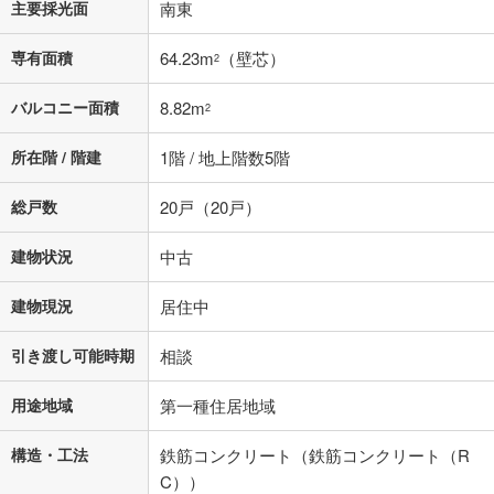
主要採光面
南東
専有面積
64.23m
（壁芯）
2
バルコニー面積
8.82m
2
所在階 / 階建
1階 / 地上階数5階
総戸数
20戸（20戸）
建物状況
中古
建物現況
居住中
引き渡し可能時期
相談
用途地域
第一種住居地域
構造・工法
鉄筋コンクリート（鉄筋コンクリート（R
C））