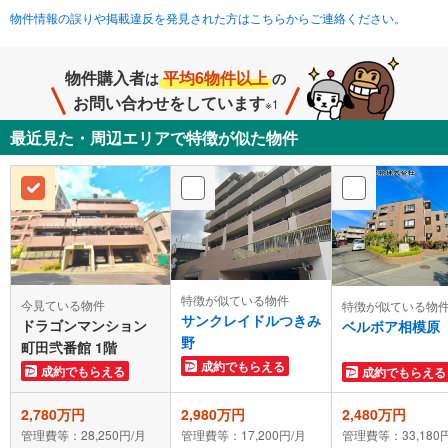
物件情報の誤りや掲載違反を発見された方はこちらからご連絡ください。
物件購入者
平均6物件以上
は
の
お問い合わせをしています
※1
最近見た・周辺エリアで特徴が似た物件
特徴が似ている物件
今見ている物件
特徴が似ている物
サンクレイドルつきみ
ドラゴンマンション
ベルボア相模原
野
町田弐番館 1階
成約でもらえる
成約でもらえる
成約でもらえる
2,780万円
2,980万円
2,480万円
管理費等：28,250円/月
管理費等：17,200円/月
管理費等：33,180