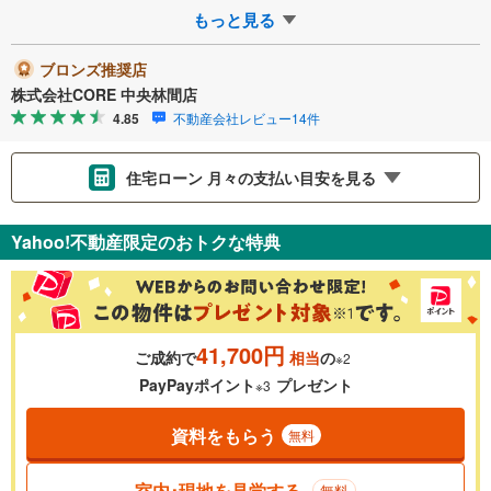
ひお気軽にご連…
もっと見る
ブロンズ推奨店
株式会社CORE 中央林間店
4.85
不動産会社レビュー14件
住宅ローン 月々の支払い目安を見る
支払いの目安をシミュレーションすることができます。
Yahoo!不動産限定のおトクな特典
％
金利
41,700円
ご成約で
相当
の
※2
0.01%
14.99%
PayPayポイント
プレゼント
※3
資料をもらう
無料
返済期間
一般的には最長35年まで借り入れ可能です。多くの金融機関
室内･現地を見学する
無料