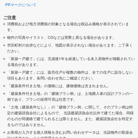
PRマークについて
ご注意
消費税および地方消費税の対象となる場合は税込み価格が表示されていま
す。
物件の写真やイラスト、CGなどは実際と異なる場合があります。
市区町村の合併などにより、地図が表示されない場合があります。ご了承く
ださい。
「新築一戸建て」には、完成後1年を経過している未入居物件が掲載されてい
る場合があります。
「新築一戸建て」には、販売住戸が複数の物件は、全ての住戸に該当しない
項目もあります。各問い合わせ先にご確認ください。
「建築条件付き土地」の価格には、建物価格は含まれません。
「建築条件付き土地」の「建物プラン例」は、土地購入者の設計プランの一
例であり、プランの採用可否は任意です。
「土地（建築条件なし）」の「建物プラン例」に関して、そのプラン例は特
定の建築請負会社によるもので、 当該建築請負会社以外で建てた場合、同様
のものが同価格で建てられるとは限りません。また、建築請負会社を特定す
るものではありません。
お客様が入力する個人情報を含むお問い合わせデータは、当該物件の取扱会
社に送信され、そこで管理されます。