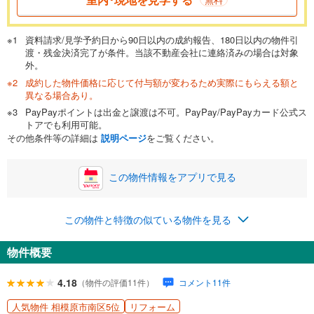
が完済時の年齢は80歳までを条件としています。
万円
頭金
閉じる
資料請求/見学予約日から90日以内の成約報告、180日以内の物件引
渡・残金決済完了が条件。当該不動産会社に連絡済みの場合は対象
外。
成約した物件価格に応じて付与額が変わるため実際にもらえる額と
0万円
2,780万円
異なる場合あり。
自己資金から住宅購入にかけられる金額を入力してくださ
PayPayポイントは出金と譲渡は不可。PayPay/PayPayカード公式ス
い。一般的には物件価格の2割までが目安です。
万円
トアでも利用可能。
ボーナス
閉じる
/回
その他条件等の詳細は
説明ページ
をご覧ください。
この物件情報をアプリで見る
0円
2,780万円
年2回払いを想定しています。毎月の返済額に加えて、ボー
この物件と特徴の似ている物件を見る
ナス時の増額分（1回分）を入力してください。
ボーナス払いの限度額は金融機関によって異なります。
物件概要
100,414
円
/月
月々の返済額
閉じる
ローン返済額
72,164
円
（頭金比率
0
%
）
4.18
（物件の評価11件）
コメント11件
＋修繕積立金
12,850
円
＋管理費
15,400
円
人気物件 相模原市南区5位
リフォーム