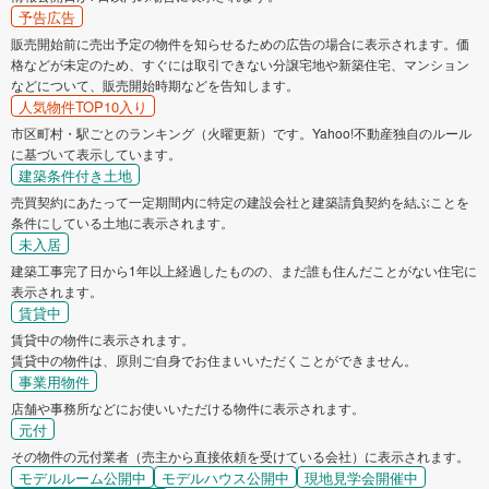
予告広告
販売開始前に売出予定の物件を知らせるための広告の場合に表示されます。価
格などが未定のため、すぐには取引できない分譲宅地や新築住宅、マンション
などについて、販売開始時期などを告知します。
人気物件TOP10入り
市区町村・駅ごとのランキング（火曜更新）です。Yahoo!不動産独自のルール
に基づいて表示しています。
建築条件付き土地
売買契約にあたって一定期間内に特定の建設会社と建築請負契約を結ぶことを
条件にしている土地に表示されます。
未入居
建築工事完了日から1年以上経過したものの、まだ誰も住んだことがない住宅に
表示されます。
賃貸中
賃貸中の物件に表示されます。
賃貸中の物件は、原則ご自身でお住まいいただくことができません。
事業用物件
店舗や事務所などにお使いいただける物件に表示されます。
元付
その物件の元付業者（売主から直接依頼を受けている会社）に表示されます。
モデルルーム公開中
モデルハウス公開中
現地見学会開催中