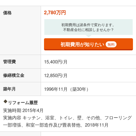
「金利」については、ご利用を予定されている金融機関等にご確認の
2,780万円
上、ご自身での入力をお願いいたします。初期設定で自動入力されてい
価格
る値は、実際の金融機関等における貸出金利とは何ら関係がなく、実際
の金融機関等における貸出金利を何ら保証するものではありません。返
初期費用は諸条件で変わります。
済方法「元利均等返済」にて算出しております。入力された金利を35年
不動産会社に相談しませんか？
適用した場合の計算結果を表示しています。
その他月額費用や、初期費用がかかります。ご注意ください。実際にお
初期費用が知りたい
無料
借り入れの際は各金融機関等に、必ずご自身でご確認をお願いいたしま
す。
条件によってお借り入れができないことがあります。
管理費
15,400円/月
不動産会社に購入相談をする
無料
修繕積立金
12,850円/月
築年月
1996年11月（築30年）
閉じる
リフォーム履歴
実施時期 2015年4月
実施内容 キッチン、浴室、トイレ、壁、その他、フローリング
一部増張、和室一部造作及び畳表替他、2018年11月