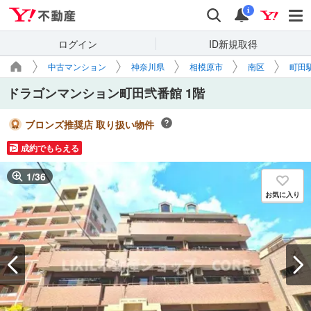
Yahoo!不動産
検索
通知
i
ログイン
ID新規取得
中古マンション
神奈川県
相模原市
南区
町田
ドラゴンマンション町田弐番館 1階
ブロンズ推奨店 取り扱い物件
成約でもらえる
1
/
36
お気に入り