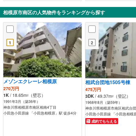
相模原市南区の人気物件をランキングから探す
1
2
メゾンエクレーレ相模原
相武台団地1505号棟
270万円
475万円
1K
/ 18.65m
（壁芯）
3DK
/ 49.37m
（登記）
2
2
1991年3月（築36年）
1968年8月（築59年）
神奈川県相模原市南区相南4丁目
神奈川県相模原市南区相武台団
小田急小田原線 「小田急相模原」駅 徒歩4分
小田急小田原線 「小田急相模原
成約でもらえる