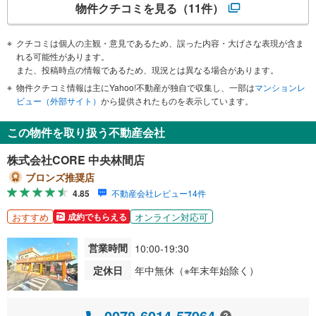
物件クチコミを見る
（11件）
クチコミは個人の主観・意見であるため、誤った内容・大げさな表現が含ま
れる可能性があります。
また、投稿時点の情報であるため、現況とは異なる場合があります。
物件クチコミ情報は主にYahoo!不動産が独自で収集し、一部は
マンションレ
ビュー（外部サイト）
から提供されたものを表示しています。
この物件を取り扱う不動産会社
株式会社CORE 中央林間店
ブロンズ推奨店
4.85
不動産会社レビュー14件
おすすめ
オンライン対応可
成約でもらえる
営業時間
10:00-19:30
定休日
年中無休（※年末年始除く）
0078-6014-57964