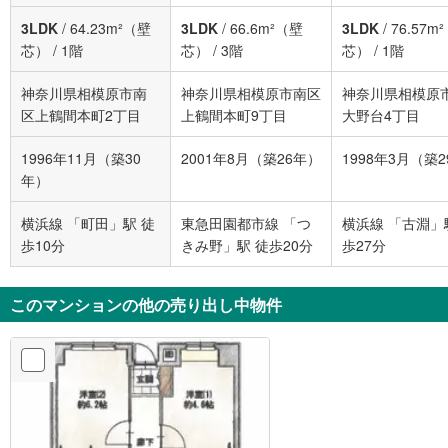
3LDK
/
64.23m²（壁
3LDK
/
66.6m²（壁
3LDK
/
76.57m
芯）
/
1階
芯）
/
3階
芯）
/
1階
神奈川県相模原市南
神奈川県相模原市南区
神奈川県相模原
区上鶴間本町2丁目
上鶴間本町9丁目
大野台4丁目
1996年11月（築30
2001年8月（築26年）
1998年3月（築
年）
横浜線 「町田」駅 徒
東急田園都市線 「つ
横浜線 「古淵」
歩10分
きみ野」駅 徒歩20分
歩27分
このマンションの他の売り出し中物件