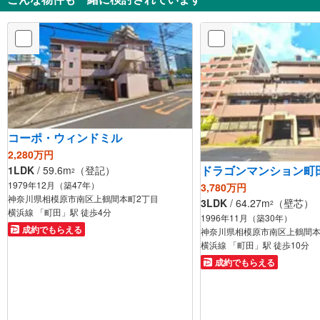
コーポ・ウィンドミル
2,280万円
ドラゴンマンション町
1LDK
/ 59.6m
（登記）
2
1979年12月（築47年）
3,780万円
神奈川県相模原市南区上鶴間本町2丁目
3LDK
/ 64.27m
（壁芯）
2
横浜線 「町田」駅 徒歩4分
1996年11月（築30年）
成約でもらえる
神奈川県相模原市南区上鶴間本
横浜線 「町田」駅 徒歩10分
成約でもらえる