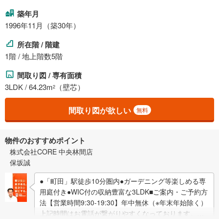
築年月
1996年11月（築30年）
所在階 / 階建
1階 / 地上階数5階
間取り図 / 専有面積
3LDK / 64.23m
（壁芯）
2
間取り図が欲しい
無料
物件のおすすめポイント
株式会社CORE 中央林間店
保坂誠
●「町田」駅徒歩10分圏内●ガーデニング等楽しめる専
用庭付き●WIC付の収納豊富な3LDK■ご案内・ご予約方
法【営業時間9:30-19:30】年中無休（※年末年始除く）
上記時間はお電話が繋がりやすくなっております。ぜ