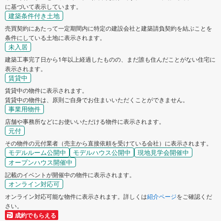
に基づいて表示しています。
建築条件付き土地
売買契約にあたって一定期間内に特定の建設会社と建築請負契約を結ぶことを
条件にしている土地に表示されます。
未入居
建築工事完了日から1年以上経過したものの、まだ誰も住んだことがない住宅に
表示されます。
賃貸中
賃貸中の物件に表示されます。
賃貸中の物件は、原則ご自身でお住まいいただくことができません。
事業用物件
店舗や事務所などにお使いいただける物件に表示されます。
元付
その物件の元付業者（売主から直接依頼を受けている会社）に表示されます。
モデルルーム公開中
モデルハウス公開中
現地見学会開催中
オープンハウス開催中
記載のイベントが開催中の物件に表示されます。
オンライン対応可
オンライン対応可能な物件に表示されます。詳しくは
紹介ページ
をご確認くだ
さい。
成約でもらえる