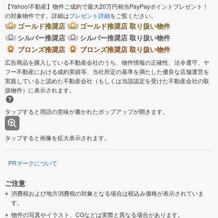
【Yahoo!不動産】物件ご成約で最大20万円相当PayPayポイントプレゼント！
の対象物件です。詳細は
プレゼント詳細
をご覧ください。
ゴールド推奨店
ゴールド推奨店 取り扱い物件
シルバー推奨店
シルバー推奨店 取り扱い物件
ブロンズ推奨店
ブロンズ推奨店 取り扱い物件
広告商品を購入している不動産会社のうち、物件情報の正確性、法令遵守、ヤ
フー不動産における成約実績等、当社所定の基準を満たした優良な店舗運営を
実践していると認めた不動産会社（もしくは当該認定を受けた不動産会社の取
扱物件）に表示されます。
タップすると用語の意味が書かれたポップアップが開きます。
タップすると画像を拡大表示されます。
PRマークについて
ご注意
消費税および地方消費税の対象となる場合は税込み価格が表示されていま
す。
物件の写真やイラスト、CGなどは実際と異なる場合があります。