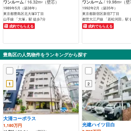
ワンルーム
/ 16.32m
（壁芯）
ワンルーム
/ 19.98m
（壁
2
2
1989年5月（築38年）
1992年2月（築35年）
東京都豊島区北大塚3丁目
東京都新宿区新宿7丁目
山手線 「大塚」駅 徒歩7分
都営大江戸線 「若松河田」駅 
成約でもらえる
成約でもらえる
豊島区の人気物件をランキングから探す
1
2
大清コーポラス
光建ハイツ目白
1,180万円