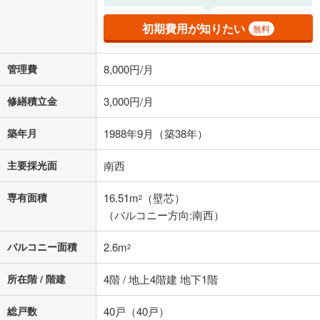
初期費用が知りたい
無料
管理費
8,000円/月
修繕積立金
3,000円/月
築年月
1988年9月（築38年）
主要採光面
南西
専有面積
16.51m
（壁芯）
2
（バルコニー方向:南西）
バルコニー面積
2.6m
2
所在階 / 階建
4階 / 地上4階建 地下1階
総戸数
40戸（40戸）