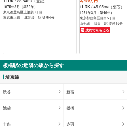
2,799万円
1LDK
/ 28.84m
（登記）
2
1LDK
/ 45.95m
（壁芯）
1975年8月（築52年）
2
東京都豊島区上池袋3丁目
1981年3月（築46年）
東武東上線 「北池袋」駅 徒歩4分
東京都豊島区目白5丁目
山手線 「目白」駅 徒歩15分
成約でもらえる
板橋駅の近隣の駅から探す
埼京線
渋谷
新宿
池袋
板橋
十条
赤羽