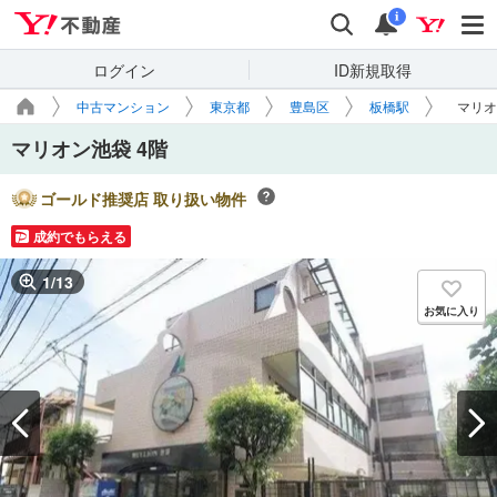
Yahoo!不動産
検索
通知
i
ログイン
ID新規取得
中古マンション
東京都
豊島区
板橋駅
マリオ
マリオン池袋 4階
ゴールド推奨店 取り扱い物件
成約でもらえる
1
/
13
お気に入り