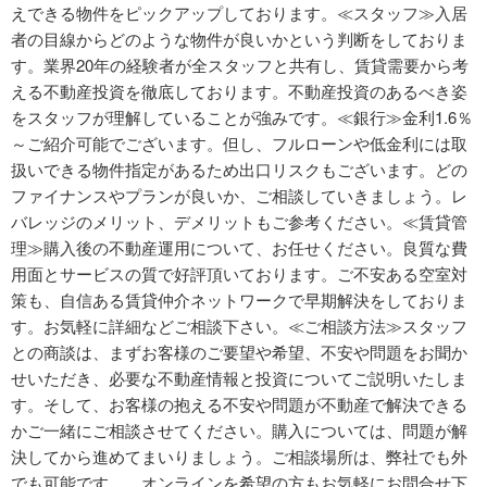
えできる物件をピックアップしております。≪スタッフ≫入居
者の目線からどのような物件が良いかという判断をしておりま
す。業界20年の経験者が全スタッフと共有し、賃貸需要から考
える不動産投資を徹底しております。不動産投資のあるべき姿
をスタッフが理解していることが強みです。≪銀行≫金利1.6％
～ご紹介可能でございます。但し、フルローンや低金利には取
扱いできる物件指定があるため出口リスクもございます。どの
ファイナンスやプランが良いか、ご相談していきましょう。レ
バレッジのメリット、デメリットもご参考ください。≪賃貸管
理≫購入後の不動産運用について、お任せください。良質な費
用面とサービスの質で好評頂いております。ご不安ある空室対
策も、自信ある賃貸仲介ネットワークで早期解決をしておりま
す。お気軽に詳細などご相談下さい。≪ご相談方法≫スタッフ
との商談は、まずお客様のご要望や希望、不安や問題をお聞か
せいただき、必要な不動産情報と投資についてご説明いたしま
す。そして、お客様の抱える不安や問題が不動産で解決できる
かご一緒にご相談させてください。購入については、問題が解
決してから進めてまいりましょう。ご相談場所は、弊社でも外
でも可能です。 オンラインを希望の方もお気軽にお問合せ下