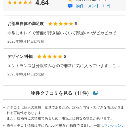
4.64
物件コメント
11件
5
お部屋自体の満足度
非常にキレイで警備が行き届いていて部屋の中がピカピカで
す。収納もしっかりしていて、1級建築士がデザインしたと思
2025年09月14日に投稿
います。ユニットバスがバリアフリーでしたら購入したい物件
です。
5
デザイン/外観
エントランスは分譲並みなので非常に気に入っています。こう
いうマンションを増加して欲しいです。
2025年09月14日に投稿
物件クチコミを見る
（11件）
クチコミは個人の主観・意見であるため、誤った内容・大げさな表現が含ま
れる可能性があります。
また、投稿時点の情報であるため、現況とは異なる場合があります。
物件クチコミ情報は主にYahoo!不動産が独自で収集し、一部は
マンションレ