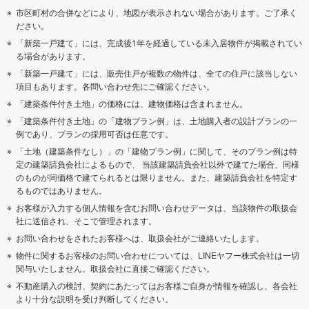
市区町村の合併などにより、地図が表示されない場合があります。ご了承く
ださい。
「新築一戸建て」には、完成後1年を経過している未入居物件が掲載されてい
る場合があります。
「新築一戸建て」には、販売住戸が複数の物件は、全ての住戸に該当しない
項目もあります。各問い合わせ先にご確認ください。
「建築条件付き土地」の価格には、建物価格は含まれません。
「建築条件付き土地」の「建物プラン例」は、土地購入者の設計プランの一
例であり、プランの採用可否は任意です。
「土地（建築条件なし）」の「建物プラン例」に関して、そのプラン例は特
定の建築請負会社によるもので、 当該建築請負会社以外で建てた場合、同様
のものが同価格で建てられるとは限りません。また、建築請負会社を特定す
るものではありません。
お客様が入力する個人情報を含むお問い合わせデータは、当該物件の取扱会
社に送信され、そこで管理されます。
お問い合わせをされたお客様へは、取扱会社がご連絡いたします。
物件に関するお客様のお問い合わせについては、LINEヤフー株式会社は一切
関与いたしません。取扱会社に直接ご確認ください。
不動産購入の検討、契約にあたってはお客様ご自身が情報を確認し、各会社
より十分な説明を受け判断してください。