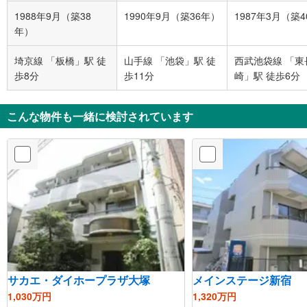
1988年9月（築38
1990年9月（築36年）
1987年3月（築
年）
埼京線 「板橋」駅 徒
山手線 「池袋」駅 徒
西武池袋線 「東
歩8分
歩11分
崎」駅 徒歩6分
こんな物件も一緒に検討されています
サカエ・ダイホープラザ大塚
メインステージ新宿
1,030万円
1,320万円