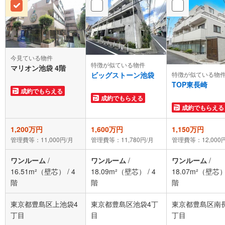
今見ている物件
特徴が似ている物件
マリオン池袋 4階
ビッグストーン池袋
特徴が似ている物
TOP東長崎
成約でもらえる
成約でもらえる
成約でもらえる
1,200万円
1,600万円
1,150万円
管理費等：11,000円/月
管理費等：11,780円/月
管理費等：12,000
ワンルーム
/
ワンルーム
/
ワンルーム
/
16.51m²（壁芯）
/
4
18.09m²（壁芯）
/
4
18.07m²（壁芯
階
階
階
東京都豊島区上池袋4
東京都豊島区池袋4丁
東京都豊島区南
丁目
目
丁目