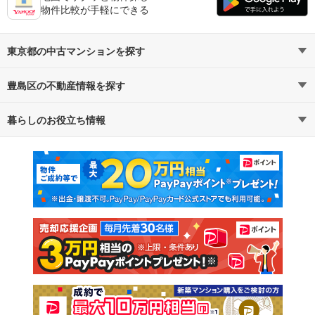
物件比較が手軽にできる
東京都の中古マンションを探す
豊島区の不動産情報を探す
路線・駅から探す
地域から探す
暮らしのお役立ち情報
不動産・住宅
賃貸住宅
通勤・通学時間から探す
地図から探す
マンションカタログ
教えて！住まいの先生
新築マンション
中古マンション
新築一戸建て
中古一戸建て
注文住宅
土地
売却査定