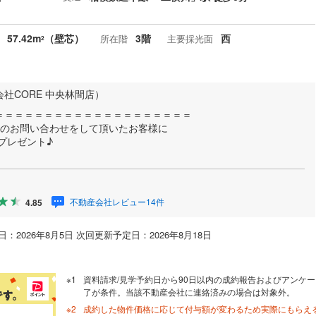
57.42m
（壁芯）
3階
西
所在階
主要採光面
2
社CORE 中央林間店）
＝＝＝＝＝＝＝＝＝＝＝＝＝＝＝＝＝＝＝＝
件のお問い合わせをして頂いたお客様に
分プレゼント♪
不動産会社レビュー14件
4.85
：2026年8月5日 次回更新予定日：2026年8月18日
資料請求/見学予約日から90日以内の成約報告およびアンケー
了が条件。当該不動産会社に連絡済みの場合は対象外。
成約した物件価格に応じて付与額が変わるため実際にもらえ