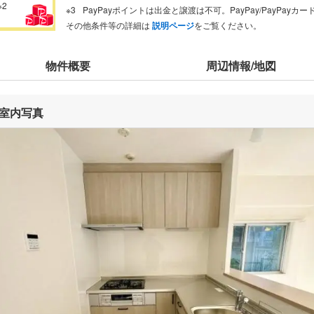
※2
PayPayポイントは出金と譲渡は不可。PayPay/PayPay
その他条件等の詳細は
説明ページ
をご覧ください。
物件概要
周辺情報/地図
室内写真