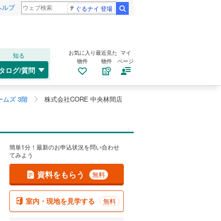
ヘルプ
ぐるナイ 登場
検索
お気に入り
最近見た
マイ
知る
物件
物件
ページ
タログ/質問
ムズ 3階
株式会社CORE 中央林間店
簡単1分！最新のお申込状況を問い合わせ
てみよう
資料をもらう
無料
室内・現地を見学する
無料