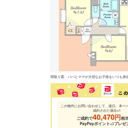
間取り図
この物件にお問い合わせして、後日、本ペ
成約された場合※1
40,470
円
ご成約で
相
PayPayポイント
プレゼ
※3