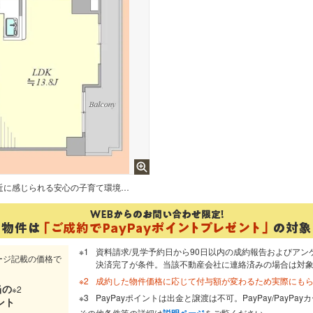
パパとママが大切なお子様をいつも身近に感じられる安心の子育て環境の立地になります。
資料請求/見学予約日から90日以内の成約報告およびアン
ージ記載の価格で
決済完了が条件。当該不動産会社に連絡済みの場合は対
成約した物件価格に応じて付与額が変わるため実際にも
当
の
※2
PayPayポイントは出金と譲渡は不可。PayPay/PayP
ント
その他条件等の詳細は
説明ページ
をご覧ください。