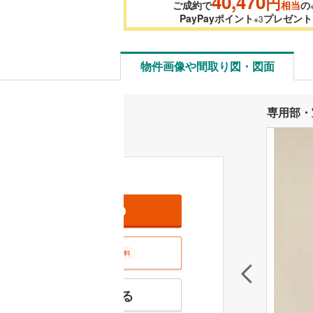
40,470
円
ご成約で
相当
の
PayPayポイント
プレゼント
※3
物件画像や間取り図・図面
専用部・
資料をもらう
無料
室内･現地を見学する
無料
特徴の似た物件を見る