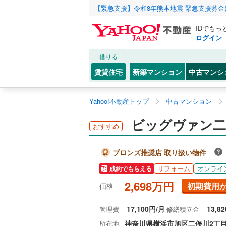
【緊急支援】令和8年熊本地震 緊急支援募
IDでもっ
ログイン
借りる
賃貸住宅
新築マンション
中古マンシ
Yahoo!不動産トップ
中古マンション
ビッグヴァン二
おすすめ
ブロンズ推奨店 取り扱い物件
リフォーム
オンライ
成約でもらえる
2,698万円
初期費用
価格
17,100円/月
13,8
管理費
修繕積立金
所在地
神奈川県横浜市旭区二俣川2丁