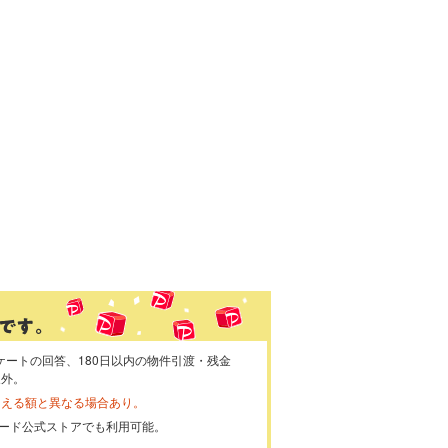
ケートの回答、180日以内の物件引渡・残金
象外。
らえる額と異なる場合あり。
ayカード公式ストアでも利用可能。