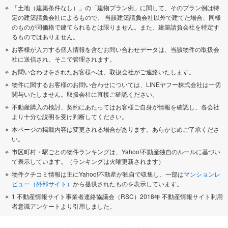
「土地（建築条件なし）」の「建物プラン例」に関して、そのプラン例は特
定の建築請負会社によるもので、 当該建築請負会社以外で建てた場合、同様
のものが同価格で建てられるとは限りません。また、建築請負会社を特定す
るものではありません。
お客様が入力する個人情報を含むお問い合わせデータは、当該物件の取扱会
社に送信され、そこで管理されます。
お問い合わせをされたお客様へは、取扱会社がご連絡いたします。
物件に関するお客様のお問い合わせについては、LINEヤフー株式会社は一切
関与いたしません。取扱会社に直接ご確認ください。
不動産購入の検討、契約にあたってはお客様ご自身が情報を確認し、各会社
より十分な説明を受け判断してください。
本ページの掲載内容は変更される場合があります。あらかじめご了承くださ
い。
市区町村・駅ごとの物件ランキングは、Yahoo!不動産独自のルールに基づい
て表示しています。（ランキングは火曜更新されます）
物件クチコミ情報は主にYahoo!不動産が独自で収集し、一部は
マンションレ
ビュー（外部サイト）
から提供されたものを表示しています。
1 不動産情報サイト事業者連絡協議会（RSC）2018年 不動産情報サイト利用
者意識アンケートより引用しました。