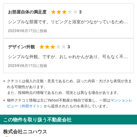
3
お部屋自体の満足度
シンプルな部屋です。リビングと浴室がつながっているため、
子供がお風呂入るとき、廊下を通る必要がなく、寒い日でも寒
2023年06月17日に投稿
い思いをすることなく着替えができます
3
デザイン/外観
シンプルな外観。ですが、おしゃれかんがあり、可もなく不可
もありません。近辺では一番新しいと思います
2023年06月17日に投稿
クチコミは個人の主観・意見であるため、誤った内容・大げさな表現が含ま
れる可能性があります。
また、投稿時点の情報であるため、現況とは異なる場合があります。
物件クチコミ情報は主にYahoo!不動産が独自で収集し、一部は
マンションレ
ビュー（外部サイト）
から提供されたものを表示しています。
この物件を取り扱う不動産会社
株式会社ニコハウス