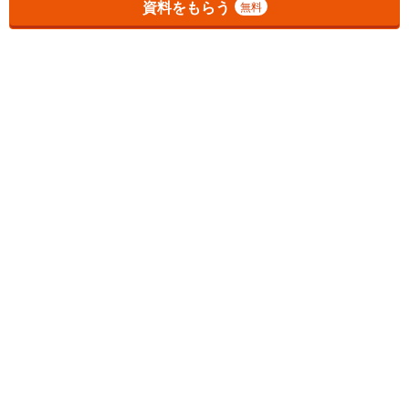
資料をもらう
無料
1
チェックした
件
をまとめて
資料をもらう
無料