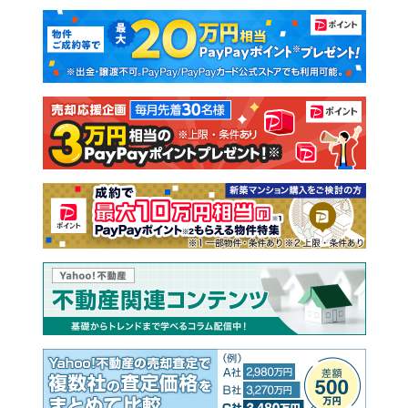
マンションカタログ
教えて！住まいの先生
新築マンション
中古マンション
新築一戸建て
中古一戸建て
注文住宅
土地
売却査定