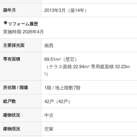
不動産会社に購入相談をする
無料
築年月
2013年3月（築14年）
リフォーム履歴
閉じる
実施時期 2026年4月
主要採光面
南西
専有面積
69.51m
（壁芯）
2
（テラス面積 22.94m
専用庭面積 32.23m
2
）
2
所在階 / 階建
1階 / 地上階数7階
総戸数
42戸（42戸）
建物状況
中古
建物現況
空家