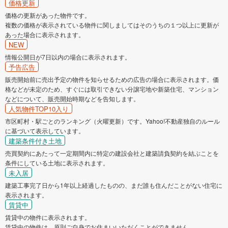
価格更新
価格の更新があった物件です。
複数の価格が表示されている物件に関しましてはそのうちの１つ以上に更新が
あった場合に表示されます。
NEW
情報公開日が7日以内の場合に表示されます。
予告広告
販売開始前に売出予定の物件を知らせるための広告の場合に表示されます。価
格などが未定のため、すぐには取引できない分譲宅地や新築住宅、マンション
などについて、販売開始時期などを告知します。
人気物件TOP10入り
市区町村・駅ごとのランキング（火曜更新）です。Yahoo!不動産独自のルール
に基づいて表示しています。
建築条件付き土地
売買契約にあたって一定期間内に特定の建設会社と建築請負契約を結ぶことを
条件にしている土地に表示されます。
未入居
建築工事完了日から1年以上経過したものの、まだ誰も住んだことがない住宅に
表示されます。
賃貸中
賃貸中の物件に表示されます。
賃貸中の物件は、原則ご自身でお住まいいただくことができません。