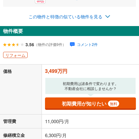
この物件と特徴の似ている物件を見る
0円
3,499万円
年2回払いを想定しています。毎月の返済額に加えて、ボー
物件概要
ナス時の増額分（1回分）を入力してください。
ボーナス払いの限度額は金融機関によって異なります。
3.56
（物件の評価9件）
コメント2件
108,128
円
/月
月々の返済額
閉じる
リフォーム
ローン返済額
90,828
円
（頭金比率
0
%
）
＋修繕積立金
6,300
円
＋管理費
11,000
円
3,499万円
価格
「金利」については、ご利用を予定されている金融機関等にご確認の
初期費用は諸条件で変わります。
上、ご自身での入力をお願いいたします。初期設定で自動入力されてい
不動産会社に相談しませんか？
る値は、実際の金融機関等における貸出金利とは何ら関係がなく、実際
の金融機関等における貸出金利を何ら保証するものではありません。返
初期費用が知りたい
済方法「元利均等返済」にて算出しております。入力された金利を35年
無料
適用した場合の計算結果を表示しています。
その他月額費用や、初期費用がかかります。ご注意ください。実際にお
管理費
11,000円/月
借り入れの際は各金融機関等に、必ずご自身でご確認をお願いいたしま
す。
条件によってお借り入れができないことがあります。
修繕積立金
6,300円/月