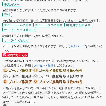
事業用物件
店舗や事務所などにお使いいただける物件に表示されます。
元付
その物件の元付業者（売主から直接依頼を受けている会社）に表示されます。
モデルルーム公開中
モデルハウス公開中
現地見学会開催中
オープンハウス開催中
記載のイベントが開催中の物件に表示されます。
オンライン対応可
オンライン対応可能な物件に表示されます。詳しくは
紹介ページ
をご確認くだ
さい。
成約でもらえる
【Yahoo!不動産】物件ご成約で最大20万円相当PayPayポイントプレゼント！
の対象物件です。詳細は
プレゼント詳細
をご覧ください。
ゴールド推奨店
ゴールド推奨店 取り扱い物件
シルバー推奨店
シルバー推奨店 取り扱い物件
ブロンズ推奨店
ブロンズ推奨店 取り扱い物件
広告商品を購入している不動産会社のうち、物件情報の正確性、法令遵守、ヤ
フー不動産における成約実績等、当社所定の基準を満たした優良な店舗運営を
実践していると認めた不動産会社（もしくは当該認定を受けた不動産会社の取
扱物件）に表示されます。