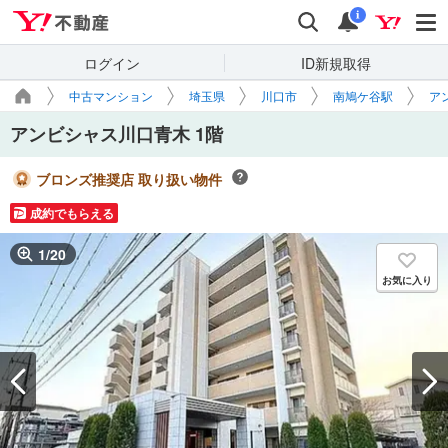
Yahoo!不動産
検索
通知
i
ログイン
ID新規取得
中古マンション
埼玉県
川口市
南鳩ケ谷駅
ア
アンビシャス川口青木 1階
ブロンズ推奨店 取り扱い物件
成約でもらえる
1
/
20
お気に入り