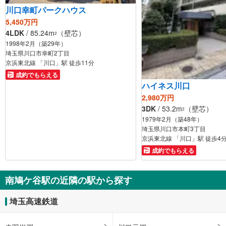
川口幸町パークハウス
5,450万円
4LDK
/ 85.24m
（壁芯）
2
1998年2月（築29年）
埼玉県川口市幸町2丁目
京浜東北線 「川口」駅 徒歩11分
成約でもらえる
ハイネス川口
2,980万円
3DK
/ 53.2m
（壁芯）
2
1979年2月（築48年）
埼玉県川口市本町3丁目
京浜東北線 「川口」駅 徒歩4
成約でもらえる
南鳩ケ谷駅の近隣の駅から探す
埼玉高速鉄道