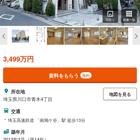
間取り
画像一覧
3,499万円
資料をもらう
無料
所在地
地図を見る
埼玉県川口市青木4丁目
交通
埼玉高速鉄道 「南鳩ケ谷」駅 徒歩13分
築年月
2013年3月（築14年）