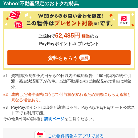
Yahoo!不動産限定のおトクな特典
％
金利
52,485円
ご成約で
相当
の
※2
0.01%
14.99%
PayPayポイント
プレゼント
※3
資料をもらう
無料
返済期間
一般的には最長35年まで借り入れ可能です。多くの金融機関
資料請求/見学予約日から90日以内の成約報告、180日以内の物件引
が完済時の年齢は80歳までを条件としています。
渡・残金決済完了が条件。当該不動産会社に連絡済みの場合は対象
万円
頭金
閉じる
外。
成約した物件価格に応じて付与額が変わるため実際にもらえる額と
異なる場合あり。
PayPayポイントは出金と譲渡は不可。PayPay/PayPayカード公式ス
0万円
3,499万円
トアでも利用可能。
自己資金から住宅購入にかけられる金額を入力してくださ
その他条件等の詳細は
説明ページ
をご覧ください。
い。一般的には物件価格の2割までが目安です。
万円
ボーナス
閉じる
/回
この物件情報をアプリで見る