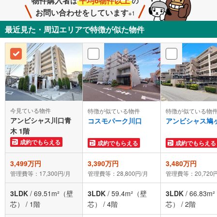
物件購入者
平均6物件以上
は
の
お問い合わせをしています
※1
最近見た・周辺エリアで特徴が似た物件
今見ている物件
特徴が似ている物件
特徴が似ている物
アンビシャス川口青
コスモパーク川口
アンビシャス鳩
木 1階
成約でもらえる
成約でもらえる
成約でもらえる
3,499万円
3,390万円
3,480万円
管理費等：17,300円/月
管理費等：28,800円/月
管理費等：20,720
3LDK
/
69.51m²（壁
3LDK
/
59.4m²（壁
3LDK
/
66.83m
芯）
/
1階
芯）
/
4階
芯）
/
2階