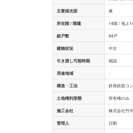
主要採光面
東
所在階 / 階建
14階 / 地上1
総戸数
84戸
建物状況
中古
引き渡し可能時期
相談
用途地域
-
構造・工法
鉄骨鉄筋コ
土地権利形態
所有権のみ
施工会社
株式会社竹
管理人
日勤