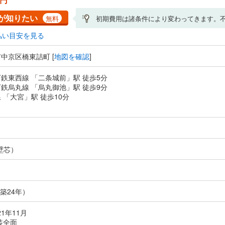
が知りたい
無料
初期費用は諸条件により変わってきます。
払い目安を見る
中京区橋東詰町 [
地図を確認
]
鉄東西線 「二条城前」駅 徒歩5分
鉄烏丸線 「烏丸御池」駅 徒歩9分
 「大宮」駅 徒歩10分
壁芯）
（築24年）
21年11月
装全面