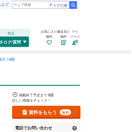
ヘルプ
トクだ値
検索
お気に入り
最近見た
マイ
知る
物件
物件
ページ
タログ/質問
川 14階
掲載終了予定まで
3日
詳しい情報をチェック！
資料をもらう
無料
電話でお問い合わせ