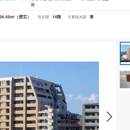
分
26.45m
（壁芯）
14階
東
所在階
主要採光面
2
資料をもらう
無料
徴の似た物件を見る