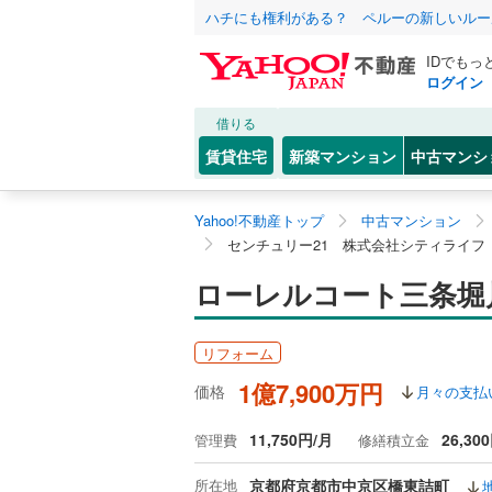
ハチにも権利がある？ ペルーの新しいルー
IDでもっ
ログイン
借りる
賃貸住宅
新築マンション
中古マンシ
Yahoo!不動産トップ
中古マンション
センチュリー21 株式会社シティライフ
ローレルコート三条堀川
リフォーム
1億7,900万円
価格
月々の支払
11,750円/月
26,30
管理費
修繕積立金
所在地
京都府京都市中京区橋東詰町