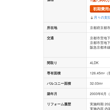
初期費用
月々の支
所在地
京都府京都市
交通
京都市営地下
京都市営地下
阪急京都本線
間取り
4LDK
専有面積
126.45m
（
2
バルコニー面積
32.03m
2
築年月
2003年6月
リフォーム履歴
実施時期 20
実施内容 内