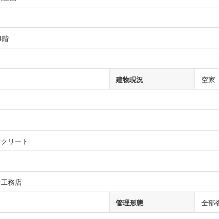
4階
建物現況
空家
ンクリート
中工務店
管理形態
全部