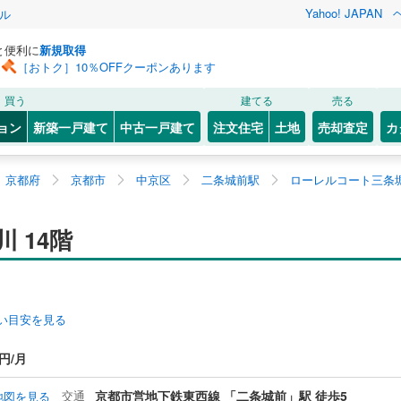
Yahoo! JAPAN
ル
と便利に
新規取得
［おトク］10％OFFクーポンあります
買う
建てる
売る
ョン
新築一戸建て
中古一戸建て
注文住宅
土地
売却査定
カ
京都府
京都市
中京区
二条城前駅
ローレルコート三条堀
 14階
い目安を見る
0円/月
交通
京都市営地下鉄東西線 「二条城前」駅 徒歩5
地図を見る