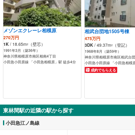
メゾンエクレーレ相模原
相武台団地1505号棟
270万円
475万円
1K
/ 18.65m
（壁芯）
3DK
/ 49.37m
（登記）
2
2
1991年3月（築36年）
1968年8月（築59年）
神奈川県相模原市南区相南4丁目
神奈川県相模原市南区相武台団
小田急小田原線 「小田急相模原」駅 徒歩4分
小田急小田原線 「小田急相模原
成約でもらえる
東林間駅の近隣の駅から探す
小田急江ノ島線