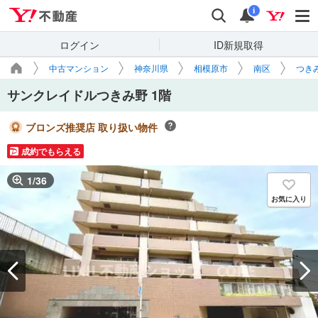
Yahoo!不動産
検索
通知
i
ログイン
ID新規取得
中古マンション
神奈川県
相模原市
南区
つき
サンクレイドルつきみ野 1階
ブロンズ推奨店 取り扱い物件
成約でもらえる
1
/
36
お気に入り