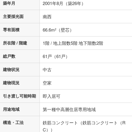
築年月
2001年8月（築26年）
閉じる
主要採光面
南西
専有面積
66.6m
（壁芯）
2
所在階 / 階建
1階 / 地上階数5階 地下階数2階
総戸数
61戸（61戸）
建物状況
中古
建物現況
空家
引き渡し可能時期
即入居可
用途地域
第一種中高層住居専用地域
構造・工法
鉄筋コンクリート（鉄筋コンクリート（R
C））