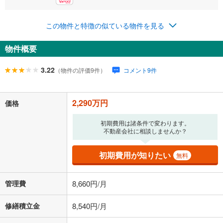
0円
2,290万円
年2回払いを想定しています。毎月の返済額に加えて、ボー
この物件と特徴の似ている物件を見る
ナス時の増額分（1回分）を入力してください。
ボーナス払いの限度額は金融機関によって異なります。
物件概要
76,645
円
/月
月々の返済額
閉じる
ローン返済額
59,445
円
（頭金比率
0
%
）
3.22
（物件の評価9件）
コメント9件
＋修繕積立金
8,540
円
＋管理費
8,660
円
2,290万円
「金利」については、ご利用を予定されている金融機関等にご確認の
価格
上、ご自身での入力をお願いいたします。初期設定で自動入力されてい
る値は、実際の金融機関等における貸出金利とは何ら関係がなく、実際
初期費用は諸条件で変わります。
の金融機関等における貸出金利を何ら保証するものではありません。返
不動産会社に相談しませんか？
済方法「元利均等返済」にて算出しております。入力された金利を35年
適用した場合の計算結果を表示しています。
初期費用が知りたい
無料
その他月額費用や、初期費用がかかります。ご注意ください。実際にお
借り入れの際は各金融機関等に、必ずご自身でご確認をお願いいたしま
す。
管理費
8,660円/月
条件によってお借り入れができないことがあります。
修繕積立金
8,540円/月
不動産会社に購入相談をする
無料