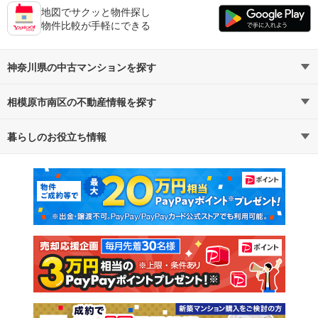
地図でサクッと物件探し
物件比較が手軽にできる
神奈川県の中古マンションを探す
相模原市南区の不動産情報を探す
路線・駅から探す
地域から探す
暮らしのお役立ち情報
不動産・住宅
賃貸住宅
通勤・通学時間から探す
地図から探す
マンションカタログ
教えて！住まいの先生
新築マンション
中古マンション
新築一戸建て
中古一戸建て
注文住宅
土地
売却査定