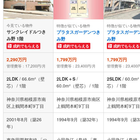
今見ている物件
特徴が似ている物件
特徴が似ている物
サンクレイドルつき
プラタスガーデンつき
プラタスガーデ
み野 1階
み野
み野
成約でもらえる
成約でもらえる
成約でもらえる
2,290万円
1,799万円
1,799万円
管理費等：17,200円/月
管理費等：23,400円/月
管理費等：23,400
2LDK
/
66.6m²（壁
2LDK＋S
/
2SLDK
/
60.0m
芯）
/
1階
60.0m²（壁芯）
/
1階
芯）
/
1階
神奈川県相模原市南
神奈川県相模原市南区
神奈川県相模原
区上鶴間本町9丁目
上鶴間本町9丁目
上鶴間本町9丁目
2001年8月（築26
1994年9月（築32年）
1994年9月（築
年）
東急田園都市線 「つ
小田急江ノ島線 「東
小田急江ノ島線 