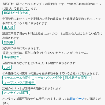
市区町村・駅ごとのランキング（火曜更新）です。Yahoo!不動産独自のルール
に基づいて表示しています。
建築条件付き土地
売買契約にあたって一定期間内に特定の建設会社と建築請負契約を結ぶことを
条件にしている土地に表示されます。
未入居
建築工事完了日から1年以上経過したものの、まだ誰も住んだことがない住宅に
表示されます。
賃貸中
賃貸中の物件に表示されます。
賃貸中の物件は、原則ご自身でお住まいいただくことができません。
事業用物件
店舗や事務所などにお使いいただける物件に表示されます。
元付
その物件の元付業者（売主から直接依頼を受けている会社）に表示されます。
モデルルーム公開中
モデルハウス公開中
現地見学会開催中
オープンハウス開催中
記載のイベントが開催中の物件に表示されます。
オンライン対応可
オンライン対応可能な物件に表示されます。詳しくは
紹介ページ
をご確認くだ
さい。