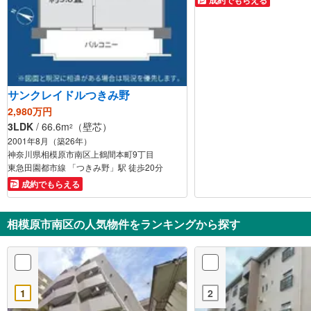
成約でもらえる
サンクレイドルつきみ野
2,980万円
3LDK
/ 66.6m
（壁芯）
2
2001年8月（築26年）
神奈川県相模原市南区上鶴間本町9丁目
東急田園都市線 「つきみ野」駅 徒歩20分
成約でもらえる
相模原市南区の人気物件をランキングから探す
1
2