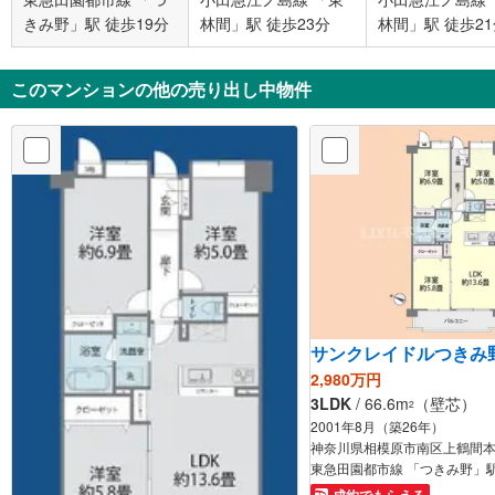
きみ野」駅 徒歩19分
林間」駅 徒歩23分
林間」駅 徒歩2
このマンションの他の売り出し中物件
サンクレイドルつきみ
2,980万円
3LDK
/ 66.6m
（壁芯）
2
2001年8月（築26年）
神奈川県相模原市南区上鶴間本
東急田園都市線 「つきみ野」駅