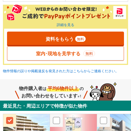
詳細を見る
資料をもらう
無料
室内･現地を見学する
無料
物件情報の誤りや掲載違反を発見された方はこちらからご連絡ください。
物件購入者
平均6物件以上
は
の
お問い合わせをしています
※1
最近見た・周辺エリアで特徴が似た物件