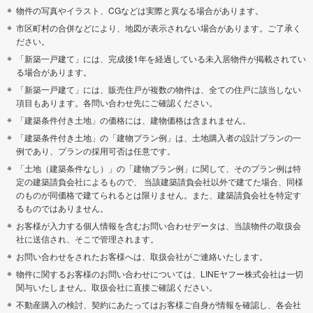
物件の写真やイラスト、CGなどは実際と異なる場合があります。
市区町村の合併などにより、地図が表示されない場合があります。ご了承く
ださい。
「新築一戸建て」には、完成後1年を経過している未入居物件が掲載されてい
る場合があります。
「新築一戸建て」には、販売住戸が複数の物件は、全ての住戸に該当しない
項目もあります。各問い合わせ先にご確認ください。
「建築条件付き土地」の価格には、建物価格は含まれません。
「建築条件付き土地」の「建物プラン例」は、土地購入者の設計プランの一
例であり、プランの採用可否は任意です。
「土地（建築条件なし）」の「建物プラン例」に関して、そのプラン例は特
定の建築請負会社によるもので、 当該建築請負会社以外で建てた場合、同様
のものが同価格で建てられるとは限りません。また、建築請負会社を特定す
るものではありません。
お客様が入力する個人情報を含むお問い合わせデータは、当該物件の取扱会
社に送信され、そこで管理されます。
お問い合わせをされたお客様へは、取扱会社がご連絡いたします。
物件に関するお客様のお問い合わせについては、LINEヤフー株式会社は一切
関与いたしません。取扱会社に直接ご確認ください。
不動産購入の検討、契約にあたってはお客様ご自身が情報を確認し、各会社