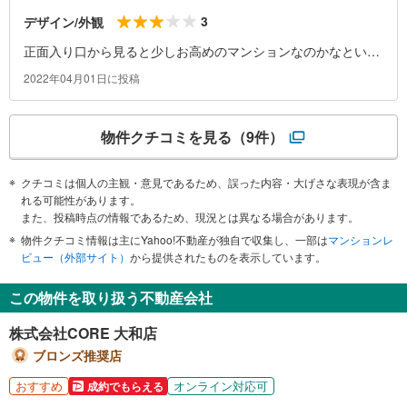
3
デザイン/外観
正面入り口から見ると少しお高めのマンションなのかなという
感じの、キレイめな入り口。
2022年04月01日に投稿
物件クチコミを見る
（9件）
クチコミは個人の主観・意見であるため、誤った内容・大げさな表現が含ま
れる可能性があります。
また、投稿時点の情報であるため、現況とは異なる場合があります。
物件クチコミ情報は主にYahoo!不動産が独自で収集し、一部は
マンションレ
ビュー（外部サイト）
から提供されたものを表示しています。
この物件を取り扱う不動産会社
株式会社CORE 大和店
ブロンズ推奨店
おすすめ
オンライン対応可
成約でもらえる