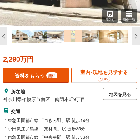
間取り
画像一覧
2,290万円
室内･現地を見学する
資料をもらう
無料
無料
所在地
地図を見る
神奈川県相模原市南区上鶴間本町9丁目
交通
東急田園都市線 「つきみ野」駅 徒歩19分
小田急江ノ島線 「東林間」駅 徒歩25分
東急田園都市線 「中央林間」駅 徒歩33分