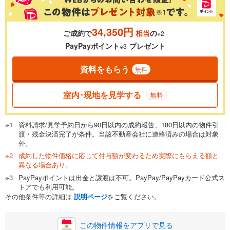
34,350円
ご成約で
相当
の
※2
0.01%
14.99%
PayPayポイント
プレゼント
※3
資料をもらう
無料
返済期間
一般的には最長35年まで借り入れ可能です。多くの金融機関
室内･現地を見学する
無料
が完済時の年齢は80歳までを条件としています。
万円
頭金
閉じる
資料請求/見学予約日から90日以内の成約報告、180日以内の物件引
渡・残金決済完了が条件。当該不動産会社に連絡済みの場合は対象
外。
成約した物件価格に応じて付与額が変わるため実際にもらえる額と
0万円
2,290万円
異なる場合あり。
自己資金から住宅購入にかけられる金額を入力してくださ
PayPayポイントは出金と譲渡は不可。PayPay/PayPayカード公式ス
い。一般的には物件価格の2割までが目安です。
万円
トアでも利用可能。
ボーナス
閉じる
/回
その他条件等の詳細は
説明ページ
をご覧ください。
この物件情報をアプリで見る