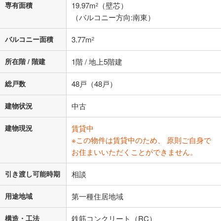
専有面積
19.97m
（壁芯）
2
（バルコニー方向:南東）
バルコニー面積
3.77m
2
所在階 / 階建
1階 / 地上5階建
総戸数
48戸（48戸）
建物状況
中古
建物現況
賃貸中
※この物件は賃貸中のため、 原則ご自身で
お住まいいただくことができません。
引き渡し可能時期
相談
用途地域
第一種住居地域
構造・工法
鉄筋コンクリート（RC）