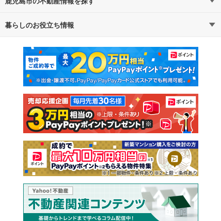
鹿児島市の不動産情報を探す
路線・駅から探す
地域から探す
暮らしのお役立ち情報
不動産・住宅
賃貸住宅
通勤・通学時間から探す
地図から探す
マンションカタログ
教えて！住まいの先生
新築マンション
中古マンション
新築一戸建て
中古一戸建て
注文住宅
土地
売却査定