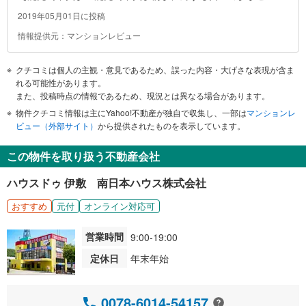
あるので、たくさんのお店が並んでいる。鹿児島の主要駅とい
2019年05月01日に投稿
うこともあり、人は多いが、ごったがえすことはほとんどな
情報提供元：マンションレビュー
い。「かごりん」という、レンタル自転車のサービスもある
し、市電もある。タクシーも駅の前に並んでいるので、どこか
クチコミは個人の主観・意見であるため、誤った内容・大げさな表現が含ま
に行く時のアクセスは良い。
れる可能性があります。
また、投稿時点の情報であるため、現況とは異なる場合があります。
物件クチコミ情報は主にYahoo!不動産が独自で収集し、一部は
マンションレ
ビュー（外部サイト）
から提供されたものを表示しています。
この物件を取り扱う不動産会社
ハウスドゥ 伊敷 南日本ハウス株式会社
おすすめ
元付
オンライン対応可
営業時間
9:00-19:00
定休日
年末年始
0078-6014-54157