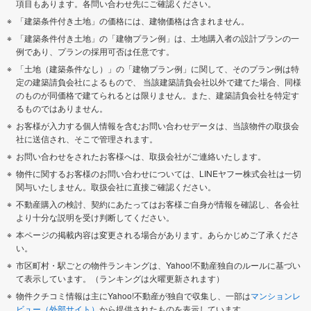
項目もあります。各問い合わせ先にご確認ください。
「建築条件付き土地」の価格には、建物価格は含まれません。
「建築条件付き土地」の「建物プラン例」は、土地購入者の設計プランの一
例であり、プランの採用可否は任意です。
「土地（建築条件なし）」の「建物プラン例」に関して、そのプラン例は特
定の建築請負会社によるもので、 当該建築請負会社以外で建てた場合、同様
のものが同価格で建てられるとは限りません。また、建築請負会社を特定す
るものではありません。
お客様が入力する個人情報を含むお問い合わせデータは、当該物件の取扱会
社に送信され、そこで管理されます。
お問い合わせをされたお客様へは、取扱会社がご連絡いたします。
物件に関するお客様のお問い合わせについては、LINEヤフー株式会社は一切
関与いたしません。取扱会社に直接ご確認ください。
不動産購入の検討、契約にあたってはお客様ご自身が情報を確認し、各会社
より十分な説明を受け判断してください。
本ページの掲載内容は変更される場合があります。あらかじめご了承くださ
い。
市区町村・駅ごとの物件ランキングは、Yahoo!不動産独自のルールに基づい
て表示しています。（ランキングは火曜更新されます）
物件クチコミ情報は主にYahoo!不動産が独自で収集し、一部は
マンションレ
ビュー（外部サイト）
から提供されたものを表示しています。