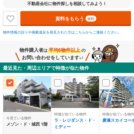
不動産会社に物件探しを相談してみよう！
資料をもらう
無料
物件情報の誤りや掲載違反を発見された方はこちらからご連絡ください。
物件購入者
平均6物件以上
は
の
お問い合わせをしています
※1
最近見た・周辺エリアで特徴が似た物件
特徴が似ている物件
特徴が似ている物
今見ている物件
ラ・レジダンス・ド・
唐湊スカイコー
メゾン・ド・城西 1階
ミディー