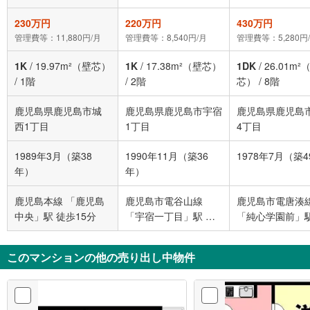
230万円
220万円
430万円
管理費等：11,880円/月
管理費等：8,540円/月
管理費等：5,280円
1K
/
19.97m²（壁芯）
1K
/
17.38m²（壁芯）
1DK
/
26.01m²
/
1階
/
2階
芯）
/
8階
鹿児島県鹿児島市城
鹿児島県鹿児島市宇宿
鹿児島県鹿児島
西1丁目
1丁目
4丁目
1989年3月（築38
1990年11月（築36
1978年7月（築
年）
年）
鹿児島本線 「鹿児島
鹿児島市電谷山線
鹿児島市電唐湊
中央」駅 徒歩15分
「宇宿一丁目」駅 徒
「純心学園前」駅
歩3分
歩3分
このマンションの他の売り出し中物件