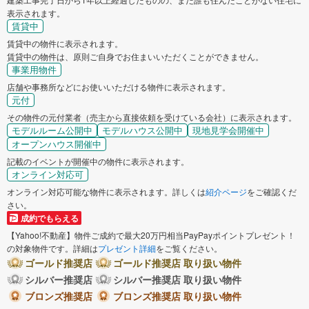
表示されます。
賃貸中
賃貸中の物件に表示されます。
賃貸中の物件は、原則ご自身でお住まいいただくことができません。
事業用物件
店舗や事務所などにお使いいただける物件に表示されます。
元付
その物件の元付業者（売主から直接依頼を受けている会社）に表示されます。
モデルルーム公開中
モデルハウス公開中
現地見学会開催中
オープンハウス開催中
記載のイベントが開催中の物件に表示されます。
オンライン対応可
オンライン対応可能な物件に表示されます。詳しくは
紹介ページ
をご確認くだ
さい。
成約でもらえる
【Yahoo!不動産】物件ご成約で最大20万円相当PayPayポイントプレゼント！
の対象物件です。詳細は
プレゼント詳細
をご覧ください。
ゴールド推奨店
ゴールド推奨店 取り扱い物件
シルバー推奨店
シルバー推奨店 取り扱い物件
ブロンズ推奨店
ブロンズ推奨店 取り扱い物件