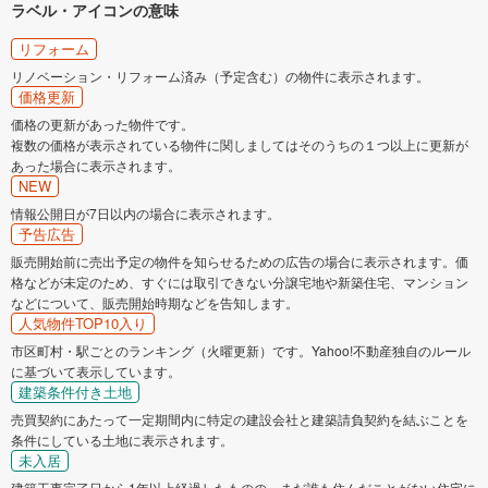
ラベル・アイコンの意味
リフォーム
リノベーション・リフォーム済み（予定含む）の物件に表示されます。
価格更新
価格の更新があった物件です。
複数の価格が表示されている物件に関しましてはそのうちの１つ以上に更新が
あった場合に表示されます。
NEW
情報公開日が7日以内の場合に表示されます。
予告広告
販売開始前に売出予定の物件を知らせるための広告の場合に表示されます。価
格などが未定のため、すぐには取引できない分譲宅地や新築住宅、マンション
などについて、販売開始時期などを告知します。
人気物件TOP10入り
市区町村・駅ごとのランキング（火曜更新）です。Yahoo!不動産独自のルール
に基づいて表示しています。
建築条件付き土地
売買契約にあたって一定期間内に特定の建設会社と建築請負契約を結ぶことを
条件にしている土地に表示されます。
未入居
建築工事完了日から1年以上経過したものの、まだ誰も住んだことがない住宅に