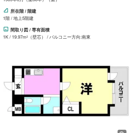
所在階 / 階建
1階 / 地上5階建
間取り図 / 専有面積
1K / 19.97m
（壁芯） / バルコニー方向:南東
2