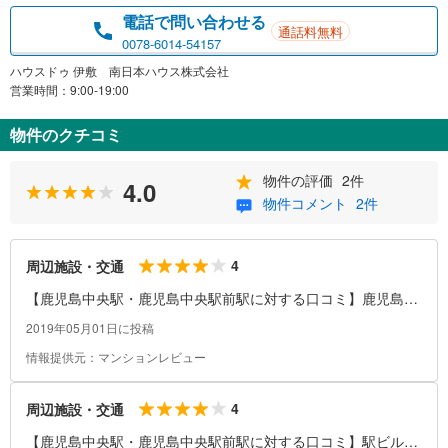
電話で問い合わせる
通話料無料
0078-6014-54157
ハウスドゥ 伊敷 南日本ハウス株式会社
営業時間：9:00-19:00
物件のクチコミ
物件の評価
2件
4.0
物件コメント
2件
4
周辺施設・交通
【鹿児島中央駅・鹿児島中央駅前駅に対する口コミ】鹿児島中
央駅から一番街に伸びる道は少し暗く、細い道のため、夜一人
2019年05月01日に投稿
で歩くのには少し抵抗がある。
情報提供元：マンションレビュー
4
周辺施設・交通
【鹿児島中央駅・鹿児島中央駅前駅に対する口コミ】駅ビルが