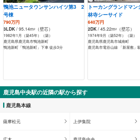
鴨池ニュータウンサンハイツ第3 2
トーカングランドマン
号棟
林寺シーサイド
790万円
640万円
3LDK
/ 95.14m
（壁芯）
2DK
/ 45.22m
（壁芯）
2
2
1982年1月（築45年）（築）
1974年9月（築52年）（築）
鹿児島県鹿児島市鴨池新町
鹿児島県鹿児島市城南町
鴨池新町「鴨池新町」下車 徒歩3分
鹿児島市電谷山線 「新屋敷」駅
鹿児島中央駅の近隣の駅から探す
鹿児島本線
薩摩松元
上伊集院
広木
鹿児島中央