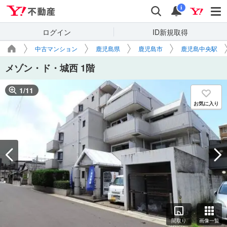
Yahoo!不動産
検索
通知
i
ログイン
ID新規取得
中古マンション
鹿児島県
鹿児島市
鹿児島中央駅
メゾン・ド・城西 1階
1
/
11
お気に入り
間取り
画像一覧