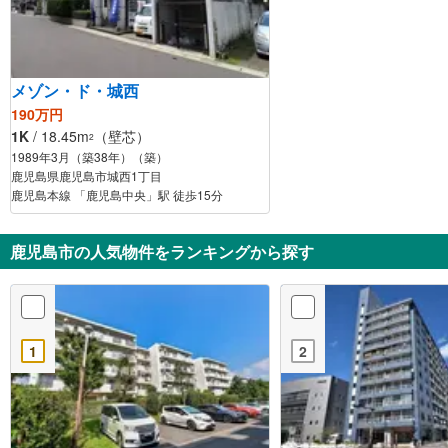
メゾン・ド・城西
190万円
1K
/ 18.45m
（壁芯）
2
1989年3月（築38年）（築）
鹿児島県鹿児島市城西1丁目
鹿児島本線 「鹿児島中央」駅 徒歩15分
鹿児島市の人気物件をランキングから探す
1
2