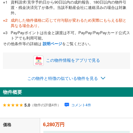
資料請求/見学予約日から90日以内の成約報告、180日以内の物件引
渡・残金決済完了が条件。当該不動産会社に連絡済みの場合は対象
外。
成約した物件価格に応じて付与額が変わるため実際にもらえる額と
0万円
6,280万円
異なる場合あり。
自己資金から住宅購入にかけられる金額を入力してくださ
PayPayポイントは出金と譲渡は不可。PayPay/PayPayカード公式ス
い。一般的には物件価格の2割までが目安です。
万円
トアでも利用可能。
ボーナス
閉じる
/回
その他条件等の詳細は
説明ページ
をご覧ください。
この物件情報をアプリで見る
0円
6,280万円
年2回払いを想定しています。毎月の返済額に加えて、ボー
この物件と特徴の似ている物件を見る
ナス時の増額分（1回分）を入力してください。
ボーナス払いの限度額は金融機関によって異なります。
物件概要
186,449
円
/月
月々の返済額
閉じる
ローン返済額
163,019
円
（頭金比率
0
%
）
5.0
（物件の評価4件）
コメント4件
＋修繕積立金
10,630
円
＋管理費
12,800
円
6,280万円
「金利」については、ご利用を予定されている金融機関等にご確認の
価格
上、ご自身での入力をお願いいたします。初期設定で自動入力されてい