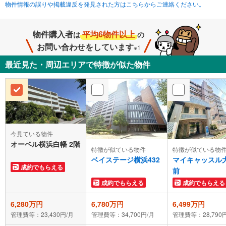
物件情報の誤りや掲載違反を発見された方はこちらからご連絡ください。
物件購入者
平均6物件以上
は
の
お問い合わせをしています
※1
最近見た・周辺エリアで特徴が似た物件
今見ている物件
オーベル横浜白幡 2階
特徴が似ている物件
特徴が似ている物
ベイステージ横浜432
マイキャッスル
成約でもらえる
前
成約でもらえる
成約でもらえる
6,280万円
6,780万円
6,499万円
管理費等：23,430円/月
管理費等：34,700円/月
管理費等：28,790