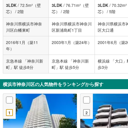
3LDK
/
72.5m²（壁
3LDK
/
76.71m²（壁
3LDK
/
70.32m
芯）
/
2階
芯）
/
2階
芯）
/
5階
神奈川県横浜市神奈
神奈川県横浜市神奈川
神奈川県横浜市
川区白幡東町
区新浦島町1丁目
区大口通
2016年1月（築11
2003年1月（築24年）
2001年6月（築
年）
京急本線 「神奈川新
京急本線 「神奈川新
横浜線 「大口」
町」駅 徒歩8分
町」駅 徒歩5分
歩3分
横浜市神奈川区の人気物件をランキングから探す
1
2