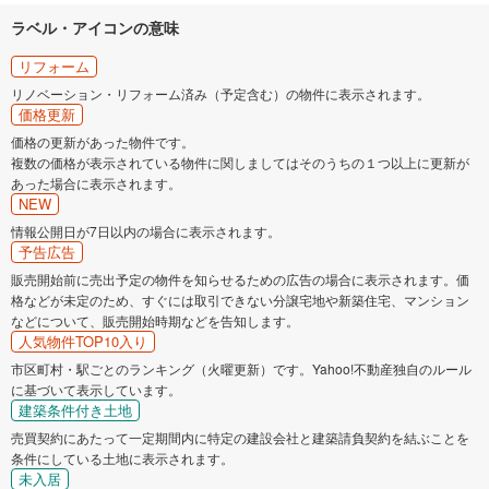
ラベル・アイコンの意味
リフォーム
リノベーション・リフォーム済み（予定含む）の物件に表示されます。
価格更新
価格の更新があった物件です。
複数の価格が表示されている物件に関しましてはそのうちの１つ以上に更新が
あった場合に表示されます。
NEW
情報公開日が7日以内の場合に表示されます。
予告広告
販売開始前に売出予定の物件を知らせるための広告の場合に表示されます。価
格などが未定のため、すぐには取引できない分譲宅地や新築住宅、マンション
などについて、販売開始時期などを告知します。
人気物件TOP10入り
市区町村・駅ごとのランキング（火曜更新）です。Yahoo!不動産独自のルール
に基づいて表示しています。
建築条件付き土地
売買契約にあたって一定期間内に特定の建設会社と建築請負契約を結ぶことを
条件にしている土地に表示されます。
未入居