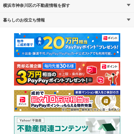
横浜市神奈川区の不動産情報を探す
路線・駅から探す
地域から探す
暮らしのお役立ち情報
不動産・住宅
賃貸住宅
通勤・通学時間から探す
地図から探す
マンションカタログ
教えて！住まいの先生
新築マンション
中古マンション
新築一戸建て
中古一戸建て
注文住宅
土地
売却査定