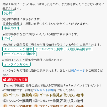
建築工事完了日から1年以上経過したものの、まだ誰も住んだことがない住宅に
表示されます。
賃貸中
賃貸中の物件に表示されます。
賃貸中の物件は、原則ご自身でお住まいいただくことができません。
事業用物件
店舗や事務所などにお使いいただける物件に表示されます。
元付
その物件の元付業者（売主から直接依頼を受けている会社）に表示されます。
モデルルーム公開中
モデルハウス公開中
現地見学会開催中
オープンハウス開催中
記載のイベントが開催中の物件に表示されます。
オンライン対応可
オンライン対応可能な物件に表示されます。詳しくは
紹介ページ
をご確認くだ
さい。
成約でもらえる
【Yahoo!不動産】物件ご成約で最大20万円相当PayPayポイントプレゼント！
の対象物件です。詳細は
プレゼント詳細
をご覧ください。
ゴールド推奨店
ゴールド推奨店 取り扱い物件
シルバー推奨店
シルバー推奨店 取り扱い物件
ブロンズ推奨店
ブロンズ推奨店 取り扱い物件