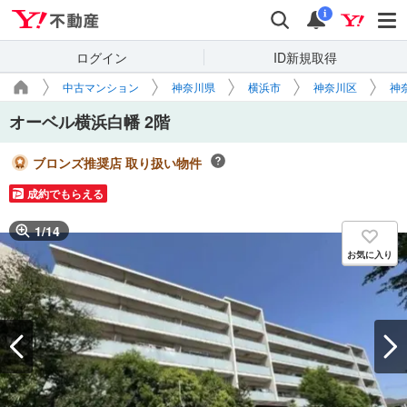
Yahoo!不動産
検索
通知
i
ログイン
ID新規取得
中古マンション
神奈川県
横浜市
神奈川区
神
オーベル横浜白幡 2階
ブロンズ推奨店 取り扱い物件
成約でもらえる
1
/
14
お気に入り