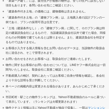
「新築一戸建て」には、販売住戸が複数の物件は、全ての住戸に該当しない
項目もあります。各問い合わせ先にご確認ください。
「建築条件付き土地」の価格には、建物価格は含まれません。
「建築条件付き土地」の「建物プラン例」は、土地購入者の設計プランの一
例であり、プランの採用可否は任意です。
「土地（建築条件なし）」の「建物プラン例」に関して、そのプラン例は特
定の建築請負会社によるもので、 当該建築請負会社以外で建てた場合、同様
のものが同価格で建てられるとは限りません。また、建築請負会社を特定す
るものではありません。
お客様が入力する個人情報を含むお問い合わせデータは、当該物件の取扱会
社に送信され、そこで管理されます。
お問い合わせをされたお客様へは、取扱会社がご連絡いたします。
物件に関するお客様のお問い合わせについては、LINEヤフー株式会社は一切
関与いたしません。取扱会社に直接ご確認ください。
不動産購入の検討、契約にあたってはお客様ご自身が情報を確認し、各会社
より十分な説明を受け判断してください。
本ページの掲載内容は変更される場合があります。あらかじめご了承くださ
い。
市区町村・駅ごとの物件ランキングは、Yahoo!不動産独自のルールに基づい
て表示しています。（ランキングは火曜更新されます）
物件クチコミ情報は主にYahoo!不動産が独自で収集し、一部は
マンションレ