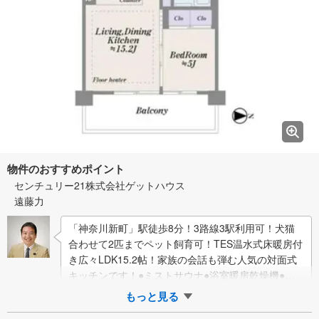
物件のおすすめポイント
センチュリー21株式会社ゲットハウス
遠藤力
「神奈川新町」駅徒歩8分！3路線3駅利用可！犬猫
合わせて2匹までペット飼育可！TES温水式床暖房付
き広々LDK15.2帖！家族の会話も弾む人気の対面式
キッチンです！●ミストサウナ●浴室暖房乾燥機●食
器洗浄乾燥機●オートロック●宅配…
もっと見る