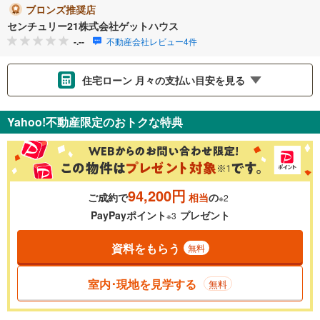
ブロンズ推奨店
センチュリー21株式会社ゲットハウス
-.--
不動産会社レビュー4件
住宅ローン 月々の支払い目安を見る
支払いの目安をシミュレーションすることができます。
Yahoo!不動産限定のおトクな特典
％
金利
94,200円
ご成約で
相当
の
※2
0.01%
14.99%
PayPayポイント
プレゼント
※3
資料をもらう
無料
返済期間
一般的には最長35年まで借り入れ可能です。多くの金融機関
室内･現地を見学する
無料
が完済時の年齢は80歳までを条件としています。
万円
頭金
閉じる