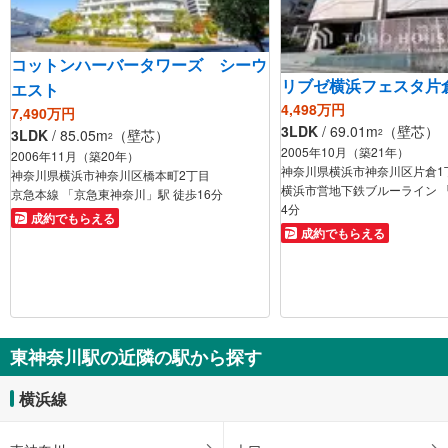
コットンハーバータワーズ シーウ
リブゼ横浜フェスタ片
エスト
4,498万円
7,490万円
3LDK
/ 69.01m
（壁芯）
2
3LDK
/ 85.05m
（壁芯）
2
2005年10月（築21年）
2006年11月（築20年）
神奈川県横浜市神奈川区片倉1
神奈川県横浜市神奈川区橋本町2丁目
横浜市営地下鉄ブルーライン 
京急本線 「京急東神奈川」駅 徒歩16分
4分
成約でもらえる
成約でもらえる
東神奈川駅の近隣の駅から探す
横浜線