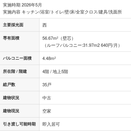
実施時期 2026年5月
実施内容 キッチン/浴室/トイレ/壁/床/全室クロス/建具/洗面所
主要採光面
西
専有面積
56.67m
（壁芯）
2
（ルーフバルコニー:31.97m2 640円/月）
バルコニー面積
4.48m
2
所在階 / 階建
4階 / 地上5階
総戸数
35戸
建物状況
中古
建物現況
空家
引き渡し可能時期
即入居可