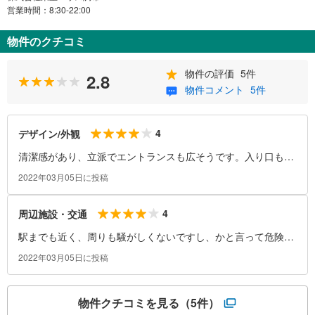
営業時間：8:30-22:00
物件のクチコミ
物件の評価
5件
2.8
物件コメント
5件
4
デザイン/外観
清潔感があり、立派でエントランスも広そうです。入り口も
広々としており、綺麗です。
2022年03月05日に投稿
4
周辺施設・交通
駅までも近く、周りも騒がしくないですし、かと言って危険な
静けさではなく落ち着いているので生活しやすそうです。
2022年03月05日に投稿
物件クチコミを見る
（5件）