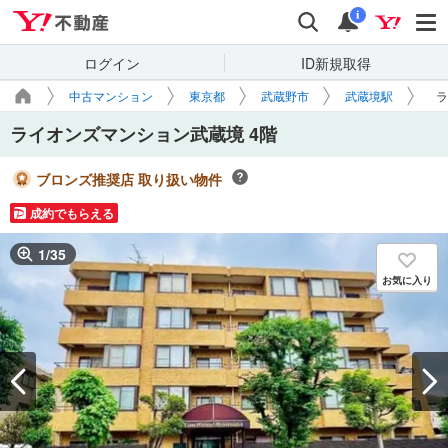
Yahoo!不動産
検索
通知
i
ログイン
ID新規取得
中古マンション
東京都
武蔵野市
武蔵境駅
ラ
ライオンズマンション武蔵境 4階
ブロンズ推奨店 取り扱い物件
成約でもらえる
1
/
35
お気に入り