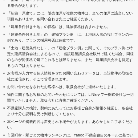
る場合があります。
「新築一戸建て」には、販売住戸が複数の物件は、全ての住戸に該当しない
項目もあります。各問い合わせ先にご確認ください。
「建築条件付き土地」の価格には、建物価格は含まれません。
「建築条件付き土地」の「建物プラン例」は、土地購入者の設計プランの一
例であり、プランの採用可否は任意です。
「土地（建築条件なし）」の「建物プラン例」に関して、そのプラン例は特
定の建築請負会社によるもので、 当該建築請負会社以外で建てた場合、同様
のものが同価格で建てられるとは限りません。また、建築請負会社を特定す
るものではありません。
お客様が入力する個人情報を含むお問い合わせデータは、当該物件の取扱会
社に送信され、そこで管理されます。
お問い合わせをされたお客様へは、取扱会社がご連絡いたします。
物件に関するお客様のお問い合わせについては、LINEヤフー株式会社は一切
関与いたしません。取扱会社に直接ご確認ください。
不動産購入の検討、契約にあたってはお客様ご自身が情報を確認し、各会社
より十分な説明を受け判断してください。
本ページの掲載内容は変更される場合があります。あらかじめご了承くださ
い。
市区町村・駅ごとの物件ランキングは、Yahoo!不動産独自のルールに基づい