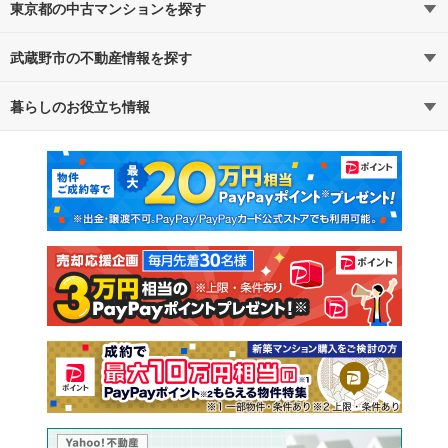
東京都の中古マンションを探す
武蔵野市の不動産情報を探す
路線・駅から探す
地域から探す
暮らしのお役立ち情報
不動産・住宅
賃貸住宅
通勤・通学時間から探す
地図から探す
マンションカタログ
教えて！住まいの先生
新築マンション
中古マンション
新築一戸建て
中古一戸建て
注文住宅
土地
売却査定