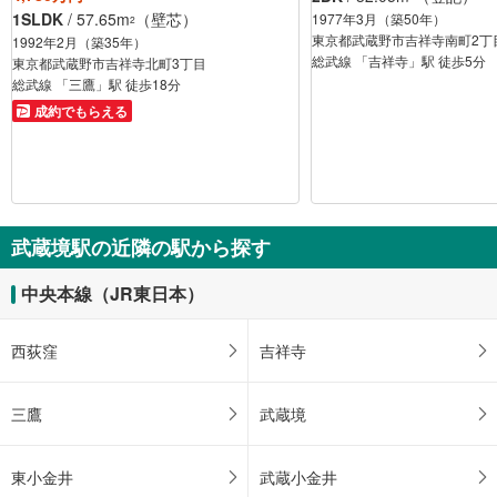
1SLDK
/ 57.65m
（壁芯）
1977年3月（築50年）
2
東京都武蔵野市吉祥寺南町2丁
1992年2月（築35年）
総武線 「吉祥寺」駅 徒歩5分
東京都武蔵野市吉祥寺北町3丁目
総武線 「三鷹」駅 徒歩18分
成約でもらえる
武蔵境駅の近隣の駅から探す
中央本線（JR東日本）
西荻窪
吉祥寺
三鷹
武蔵境
東小金井
武蔵小金井