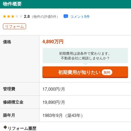
物件概要
163,827
円
/月
月々の返済額
閉じる
ローン返済額
126,937
円
（頭金比率
0
%
）
2.8
（物件の評価5件）
コメント5件
＋修繕積立金
19,890
円
＋管理費
17,000
円
リフォーム
「金利」については、ご利用を予定されている金融機関等にご確認の
4,890万円
上、ご自身での入力をお願いいたします。初期設定で自動入力されてい
価格
る値は、実際の金融機関等における貸出金利とは何ら関係がなく、実際
の金融機関等における貸出金利を何ら保証するものではありません。返
初期費用は諸条件で変わります。
済方法「元利均等返済」にて算出しております。入力された金利を35年
不動産会社に相談しませんか？
適用した場合の計算結果を表示しています。
その他月額費用や、初期費用がかかります。ご注意ください。実際にお
初期費用が知りたい
無料
借り入れの際は各金融機関等に、必ずご自身でご確認をお願いいたしま
す。
条件によってお借り入れができないことがあります。
管理費
17,000円/月
不動産会社に購入相談をする
無料
修繕積立金
19,890円/月
築年月
1983年9月（築43年）
閉じる
リフォーム履歴