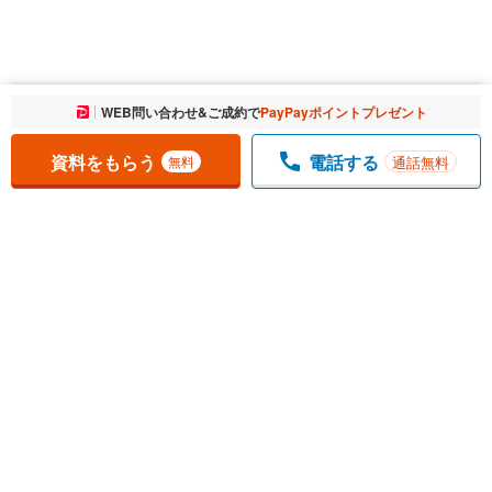
お気に入りに追加しました。
WEB問い合わせ&ご成約で
PayPayポイントプレゼント
一覧を開く
資料をもらう
電話する
通話無料
無料
1
チェックした
件
をまとめて
資料をもらう
無料