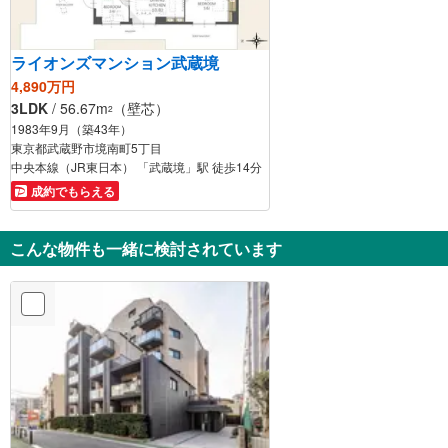
ライオンズマンション武蔵境
4,890万円
3LDK
/ 56.67m
（壁芯）
2
1983年9月（築43年）
東京都武蔵野市境南町5丁目
中央本線（JR東日本） 「武蔵境」駅 徒歩14分
成約でもらえる
こんな物件も一緒に検討されています