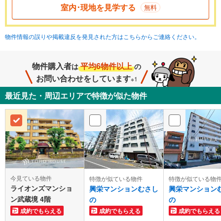
室内･現地を見学する
無料
物件情報の誤りや掲載違反を発見された方はこちらからご連絡ください。
物件購入者
平均6物件以上
は
の
お問い合わせをしています
※1
最近見た・周辺エリアで特徴が似た物件
今見ている物件
特徴が似ている物件
特徴が似ている物
ライオンズマンショ
興栄マンションむさし
興栄マンション
ン武蔵境 4階
の
の
成約でもらえる
成約でもらえる
成約でもらえる