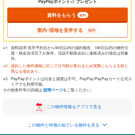
PayPayポイント
プレゼント
※3
資料をもらう
無料
返済期間
一般的には最長35年まで借り入れ可能です。多くの金融機関
室内･現地を見学する
無料
が完済時の年齢は80歳までを条件としています。
万円
頭金
閉じる
資料請求/見学予約日から90日以内の成約報告、180日以内の物件引
渡・残金決済完了が条件。当該不動産会社に連絡済みの場合は対象
外。
成約した物件価格に応じて付与額が変わるため実際にもらえる額と
0万円
4,890万円
異なる場合あり。
自己資金から住宅購入にかけられる金額を入力してくださ
PayPayポイントは出金と譲渡は不可。PayPay/PayPayカード公式ス
い。一般的には物件価格の2割までが目安です。
万円
トアでも利用可能。
ボーナス
閉じる
/回
その他条件等の詳細は
説明ページ
をご覧ください。
この物件情報をアプリで見る
0円
4,890万円
年2回払いを想定しています。毎月の返済額に加えて、ボー
この物件と特徴の似ている物件を見る
ナス時の増額分（1回分）を入力してください。
ボーナス払いの限度額は金融機関によって異なります。