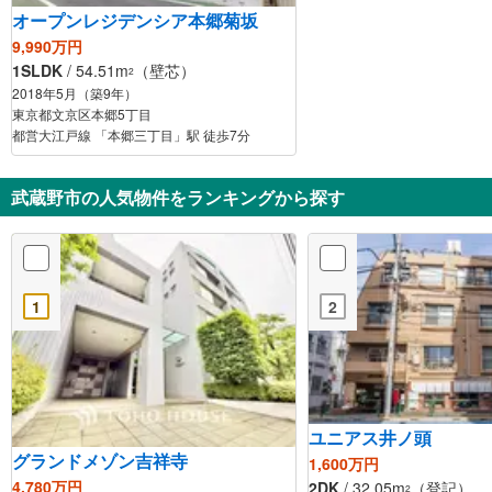
オープンレジデンシア本郷菊坂
9,990万円
1SLDK
/ 54.51m
（壁芯）
2
2018年5月（築9年）
東京都文京区本郷5丁目
都営大江戸線 「本郷三丁目」駅 徒歩7分
武蔵野市の人気物件をランキングから探す
1
2
ユニアス井ノ頭
グランドメゾン吉祥寺
1,600万円
4,780万円
2DK
/ 32.05m
（登記）
2