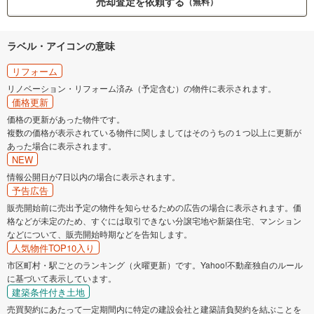
売却査定を依頼する
（無料）
ラベル・アイコンの意味
リフォーム
リノベーション・リフォーム済み（予定含む）の物件に表示されます。
価格更新
価格の更新があった物件です。
複数の価格が表示されている物件に関しましてはそのうちの１つ以上に更新が
あった場合に表示されます。
NEW
情報公開日が7日以内の場合に表示されます。
予告広告
販売開始前に売出予定の物件を知らせるための広告の場合に表示されます。価
格などが未定のため、すぐには取引できない分譲宅地や新築住宅、マンション
などについて、販売開始時期などを告知します。
人気物件TOP10入り
市区町村・駅ごとのランキング（火曜更新）です。Yahoo!不動産独自のルール
に基づいて表示しています。
建築条件付き土地
売買契約にあたって一定期間内に特定の建設会社と建築請負契約を結ぶことを