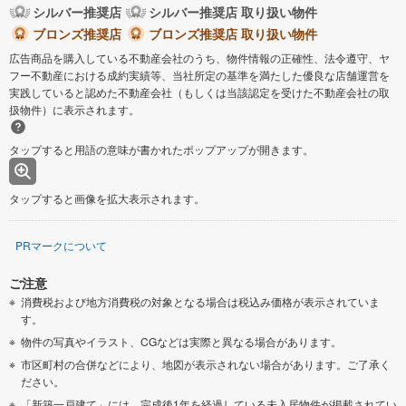
シルバー推奨店
シルバー推奨店 取り扱い物件
ブロンズ推奨店
ブロンズ推奨店 取り扱い物件
広告商品を購入している不動産会社のうち、物件情報の正確性、法令遵守、ヤ
フー不動産における成約実績等、当社所定の基準を満たした優良な店舗運営を
実践していると認めた不動産会社（もしくは当該認定を受けた不動産会社の取
扱物件）に表示されます。
タップすると用語の意味が書かれたポップアップが開きます。
タップすると画像を拡大表示されます。
PRマークについて
ご注意
消費税および地方消費税の対象となる場合は税込み価格が表示されていま
す。
物件の写真やイラスト、CGなどは実際と異なる場合があります。
市区町村の合併などにより、地図が表示されない場合があります。ご了承く
ださい。
「新築一戸建て」には、完成後1年を経過している未入居物件が掲載されてい