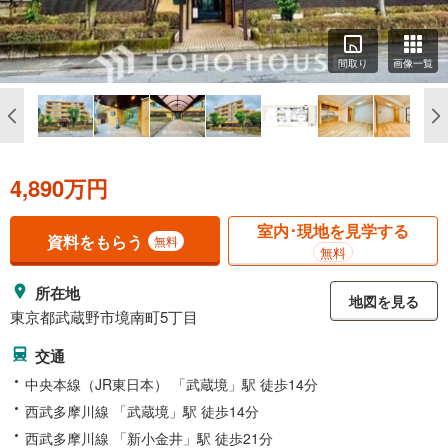
間取り
画像一覧
4,890万円
室内･現地を見学する
資料をもらう
無料
無料
所在地
地図を見る
東京都武蔵野市境南町5丁目
交通
中央本線（JR東日本） 「武蔵境」駅 徒歩14分
西武多摩川線 「武蔵境」駅 徒歩14分
西武多摩川線 「新小金井」駅 徒歩21分