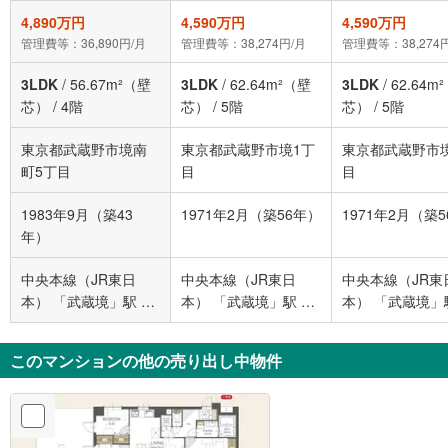
4,890万円
4,590万円
4,590万円
管理費等：36,890円/月
管理費等：38,274円/月
管理費等：38,274
3LDK
/
56.67m²（壁
3LDK
/
62.64m²（壁
3LDK
/
62.64m
芯）
/
4階
芯）
/
5階
芯）
/
5階
東京都武蔵野市境南
東京都武蔵野市境1丁
東京都武蔵野市
町5丁目
目
目
1983年9月（築43
1971年2月（築56年）
1971年2月（築
年）
中央本線（JR東日
中央本線（JR東日
中央本線（JR東
本） 「武蔵境」駅 徒
本） 「武蔵境」駅 徒
本） 「武蔵境」
歩14分
歩9分
歩9分
このマンションの他の売り出し中物件