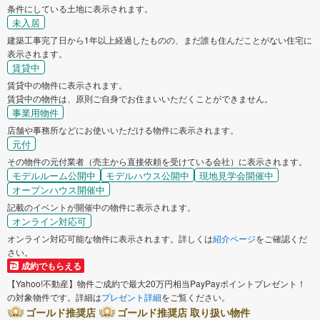
条件にしている土地に表示されます。
未入居
建築工事完了日から1年以上経過したものの、まだ誰も住んだことがない住宅に
表示されます。
賃貸中
賃貸中の物件に表示されます。
賃貸中の物件は、原則ご自身でお住まいいただくことができません。
事業用物件
店舗や事務所などにお使いいただける物件に表示されます。
元付
その物件の元付業者（売主から直接依頼を受けている会社）に表示されます。
モデルルーム公開中
モデルハウス公開中
現地見学会開催中
オープンハウス開催中
記載のイベントが開催中の物件に表示されます。
オンライン対応可
オンライン対応可能な物件に表示されます。詳しくは
紹介ページ
をご確認くだ
さい。
成約でもらえる
【Yahoo!不動産】物件ご成約で最大20万円相当PayPayポイントプレゼント！
の対象物件です。詳細は
プレゼント詳細
をご覧ください。
ゴールド推奨店
ゴールド推奨店 取り扱い物件