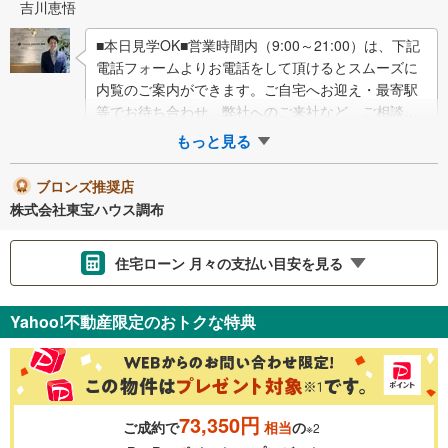
吉川恵悟
■本日見学OK■営業時間内（9:00～21:00）は、下記
電話フォームよりお電話をして頂けるとスムーズに
内覧のご案内ができます。ご自宅へお迎え・最寄駅
等でお待ち合わせ、弊社へのご来社など、ご相談く
ださいませ。ご希望があれば周辺環境…
もっと見る
ブロンズ推奨店
株式会社東宝ハウス調布
住宅ローン 月々の支払い目安を見る
支払いの目安をシミュレーションすることができます。
Yahoo!不動産限定のおトクな特典
％
金利
73,350円
ご成約で
相当
の
※2
0.01%
14.99%