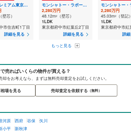
アイルプレミアム東京府中
モンシャトー・ラポール多摩
円
2,280万円
2,280万円
（壁芯）
48.12m
（壁芯）
45.03m
（登記
2
2
1LDK
1LDK
中市住吉町1丁目
東京都府中市紅葉丘2丁目
東京都府中市紅
詳細を見る
詳細を見る
詳細
もっと見る
らで売ればいくらの物件が買える？
売却をお考えなら、まずは無料売却査定をお試しください。
新相場を見る
売却査定を依頼する
（無料）
倍河原
西府
谷保
矢川
新小平
新秋津