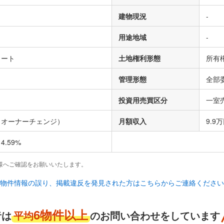
建物現況
-
用途地域
-
リート
土地権利形態
所有
管理形態
全部
投資用売買区分
一室
（オーナーチェンジ）
月額収入
9.9
.59%
様へご確認をお願いいたします。
物件情報の誤り、掲載違反を発見された方はこちらからご連絡ください
6物件以上
者は
平均
のお問い合わせをしています