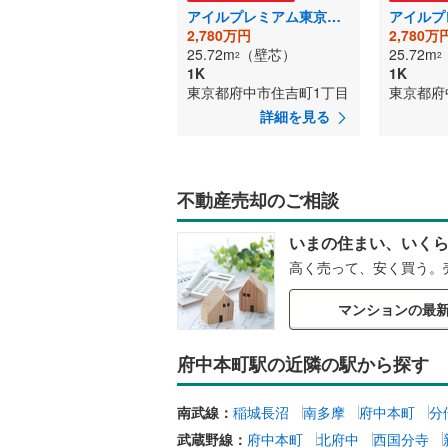
アイルプレミアム東京府中
2,780万円
2,780万
25.72m
（壁芯）
25.72m
2
2
1K
1K
東京都府中市住吉町1丁目
東京都府
詳細を見る
不動産売却のご相談
いまの住まい、いく
高く売って、安く買う。
マンションの最
府中本町駅の近隣の駅から探す
南武線：
稲城長沼
南多摩
府中本町
分
武蔵野線：
府中本町
北府中
西国分寺