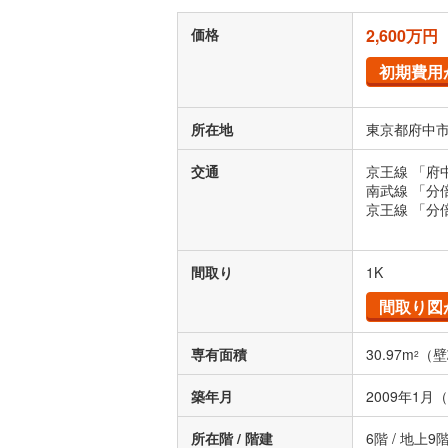
価格
2,600万円
初期費用
所在地
東京都府中市
交通
京王線 「府
南武線 「分
京王線 「分
間取り
1K
間取り図
専有面積
30.97m
（壁
2
築年月
2009年1月
所在階 / 階建
6階 / 地上9