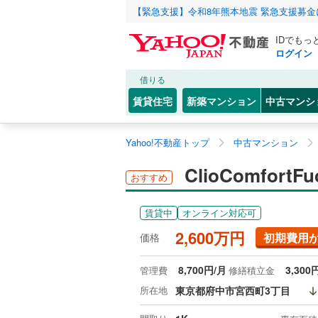
【緊急支援】令和8年熊本地震 緊急支援募
IDでもっ
ログイン
借りる
賃貸住宅
新築マンション
中古マンシ
Yahoo!不動産トップ
中古マンション
ClioComfortFu
おすすめ
賃貸中
オンライン対応可
2,600万円
初期費用
価格
8,700円/月
3,300
管理費
修繕積立金
所在地
東京都府中市宮西町3丁目