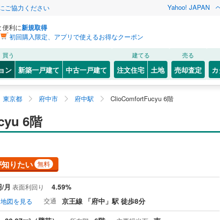
Yahoo! JAPAN
金にご協力ください
と便利に
新規取得
初回購入限定、アプリで使えるお得なクーポン
買う
建てる
売る
ョン
新築一戸建て
中古一戸建て
注文住宅
土地
売却査定
カ
東京都
府中市
府中駅
ClioComfortFucyu 6階
cyu 6階
が知りたい
無料
円/月
4.59%
表面利回り
交通
京王線 「府中」駅 徒歩8分
地図を見る