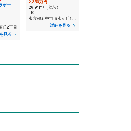
2,350万円
モンシャトー・ラポール多摩
26.91m
（壁芯）
2
1K
）
東京都府中市清水が丘1丁目
詳細を見る
葉丘2丁目
を見る