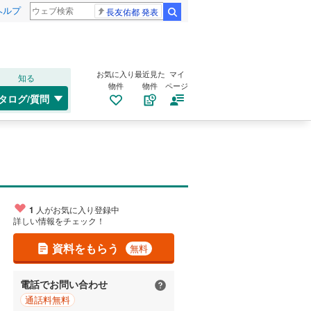
ヘルプ
長友佑都 発表
検索
お気に入り
最近見た
マイ
知る
物件
物件
ページ
タログ/質問
1
人がお気に入り登録中
詳しい情報をチェック！
資料をもらう
無料
電話でお問い合わせ
通話料無料