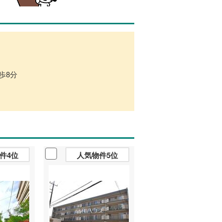
歩8分
件4位
人気物件5位