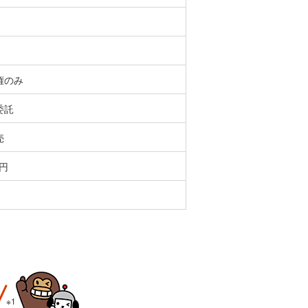
権のみ
委託
売
万円
※1