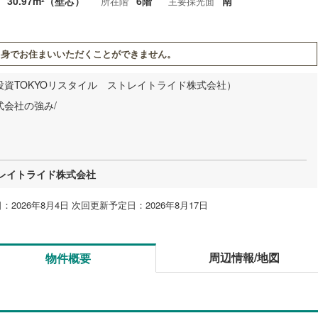
30.97m
（壁芯）
6階
南
所在階
主要採光面
2
身でお住まいいただくことができません。
投資TOKYOリスタイル ストレイトライド株式会社）
会社の強み/
トレイトライド株式会社
：2026年8月4日 次回更新予定日：2026年8月17日
周辺情報/地図
物件概要