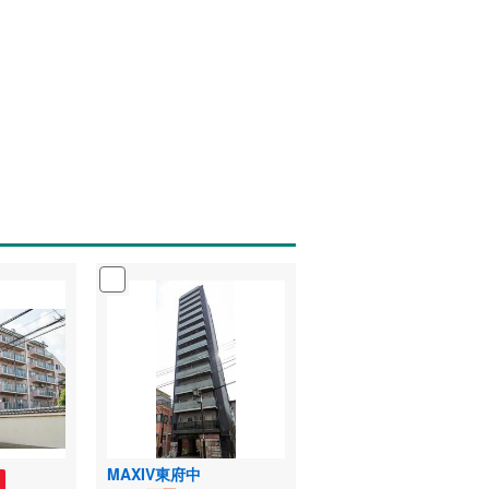
MAXIV東府中
る