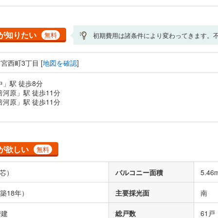
が知りたい
無料
初期費用は諸条件により変わってきます。
宮西町3丁目 [
地図を確認
]
中」駅 徒歩8分
倍河原」駅 徒歩11分
倍河原」駅 徒歩11分
が欲しい
無料
芯）
バルコニー面積
5.46
（築18年）
主要採光面
南
階建
総戸数
61戸