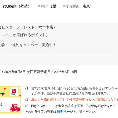
73.65m
（壁芯）
2階
南東
所在階
主要採光面
2
会社スターフォレスト 六本木店）
レスト が選ばれるポイント】
見学・ご成約キャンペーン実施中！
店
：2026年8月5日 次回更新予定日：2026年8月18日
資料請求/見学予約日から90日以内の成約報告およびアンケー
了が条件。当該不動産会社に連絡済みの場合は対象外。
成約した物件価格に応じて付与額が変わるため実際にもらえ
※2
PayPayポイントは出金と譲渡は不可。PayPay/PayPay
その他条件等の詳細は
説明ページ
をご覧ください。