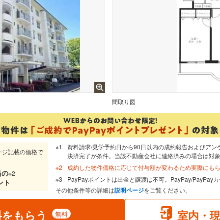
間取り図
資料請求/見学予約日から90日以内の成約報告およびアン
ージ記載の価格で
決済完了が条件。当該不動産会社に連絡済みの場合は対
成約した物件価格に応じて付与額が変わるため実際にも
当
の
※2
PayPayポイントは出金と譲渡は不可。PayPay/PayP
ント
その他条件等の詳細は
説明ページ
をご覧ください。
料をもらう
室内・
無料