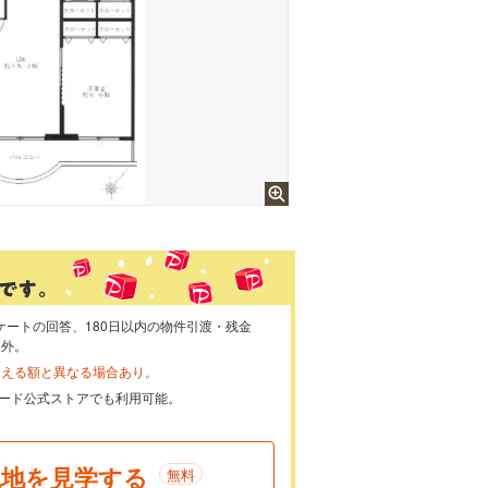
ケートの回答、180日以内の物件引渡・残金
象外。
らえる額と異なる場合あり。
ayカード公式ストアでも利用可能。
現地を見学する
無料