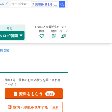
ヘルプ
光GENJI 8月19日
検索
お気に入り
最近見た
マイ
知る
物件
物件
ページ
タログ/質問
棟 2階
簡単1分！最新のお申込状況を問い合わせ
てみよう
資料をもらう
無料
室内・現地を見学する
無料