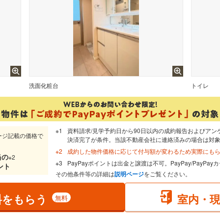
洗面化粧台
トイレ
資料請求/見学予約日から90日以内の成約報告およびアン
ージ記載の価格で
決済完了が条件。当該不動産会社に連絡済みの場合は対
成約した物件価格に応じて付与額が変わるため実際にも
当
の
※2
PayPayポイントは出金と譲渡は不可。PayPay/PayP
ント
その他条件等の詳細は
説明ページ
をご覧ください。
料をもらう
室内・
無料