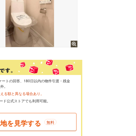
ケートの回答、180日以内の物件引渡・残金
象外。
らえる額と異なる場合あり。
ayカード公式ストアでも利用可能。
現地を見学する
無料