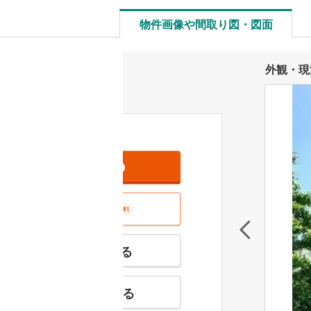
物件画像や間取り図・図面
外観・現
資料をもらう
無料
室内･現地を見学する
無料
特徴の似た物件を見る
お気に入りに追加する