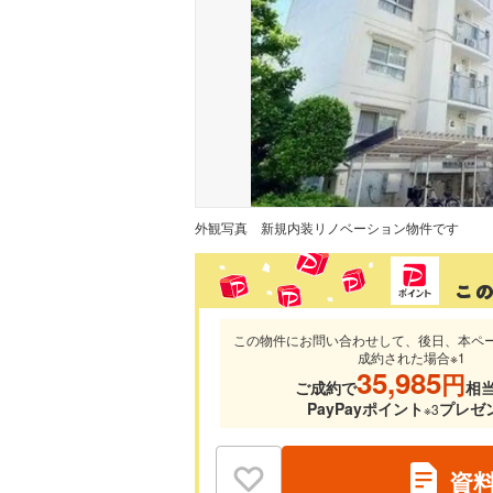
外観写真
新規内装リノベーション物件です
この物件にお問い合わせして、後日、本ペ
成約された場合※1
35,985
円
ご成約で
相
PayPayポイント
プレゼ
※3
資