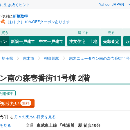
Yahoo! JAPAN
クに生き抜くヒント
と便利に
新規取得
［おトク］10％OFFクーポンあります
買う
建てる
売る
ョン
新築一戸建て
中古一戸建て
注文住宅
土地
売却査定
カ
埼玉県
志木市
柳瀬川駅
志木ニュータウン南の森壱番街11号
南の森壱番街11号棟 2階
会開催中
が知りたい
無料
7円/月
月々の支払い目安を見る
交通
東武東上線 「柳瀬川」駅 徒歩10分
を見る