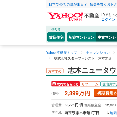
日本で45℃の夏が来る!? 猛暑を賢くおト
IDでもっ
ログイン
借りる
賃貸住宅
新築マンション
中古マンシ
Yahoo!不動産トップ
中古マンション
株式会社スターフォレスト 六本木店
志木ニュータウン
おすすめ
リフォーム
現地見学
成約でもらえる
2,399万円
初期費用
価格
9,771円/月
12,53
管理費
修繕積立金
所在地
埼玉県志木市館1丁目
地図