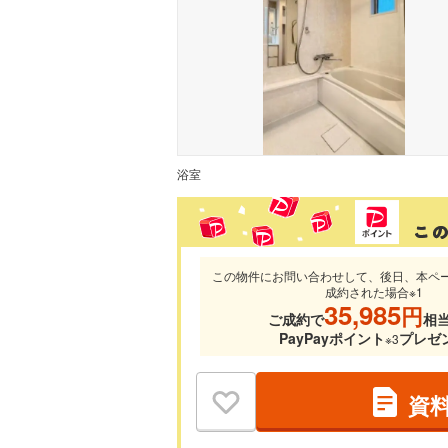
浴室
この物件にお問い合わせして、後日、本ペ
成約された場合※1
35,985
円
ご成約で
相
PayPayポイント
プレゼ
※3
資