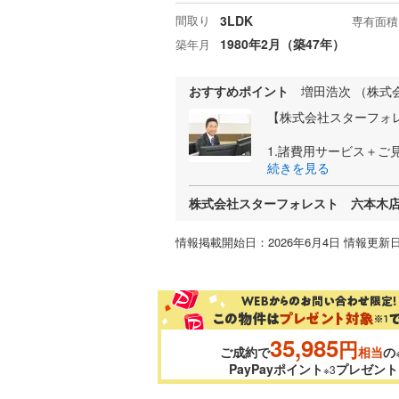
間取り
3LDK
専有面積
1980年2月（築47年）
築年月
おすすめポイント
増田浩次 （株式
【株式会社スターフォ
1.諸費用サービス＋ご
続きを見る
株式会社スターフォレスト 六本木
情報掲載開始日：2026年6月4日 情報更新日
35,985
円
ご成約で
相当
の
PayPayポイント
プレゼント
※3