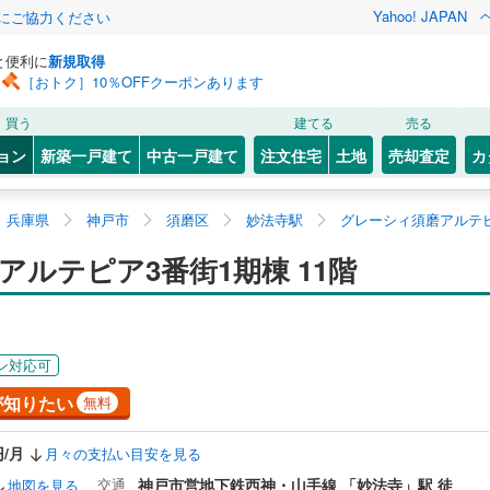
Yahoo! JAPAN
金にご協力ください
と便利に
新規取得
［おトク］10％OFFクーポンあります
買う
建てる
売る
ョン
新築一戸建て
中古一戸建て
注文住宅
土地
売却査定
カ
兵庫県
神戸市
須磨区
妙法寺駅
グレーシィ須磨アルテピ
ルテピア3番街1期棟 11階
ン対応可
が知りたい
無料
円/月
月々の支払い目安を見る
交通
神戸市営地下鉄西神・山手線 「妙法寺」駅 徒
地図を見る