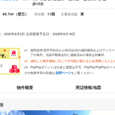
歩15分
66.7m
（壁芯）
11階
東
所在階
主要採光面
2
：2026年8月5日 次回更新予定日：2026年8月18日
資料請求/見学予約日から90日以内の成約報告およびアンケー
了が条件。当該不動産会社に連絡済みの場合は対象外。
成約した物件価格に応じて付与額が変わるため実際にもらえ
※2
PayPayポイントは出金と譲渡は不可。PayPay/PayPay
その他条件等の詳細は
説明ページ
をご覧ください。
物件概要
周辺情報/地図
況