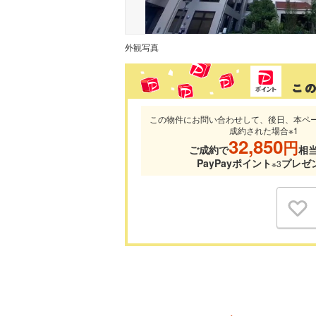
外観写真
この物件にお問い合わせして、後日、本ペ
成約された場合※1
32,850
円
ご成約で
相
PayPayポイント
プレゼ
※3