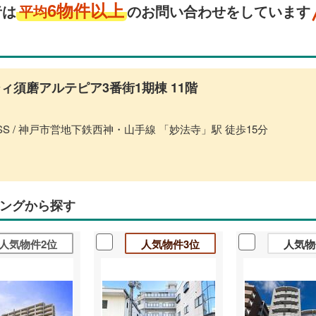
6物件以上
者は
平均
のお問い合わせをしています
ィ須磨アルテピア3番街1期棟 11階
SS / 神戸市営地下鉄西神・山手線 「妙法寺」駅 徒歩15分
ングから探す
人気物件2位
人気物件3位
人気物