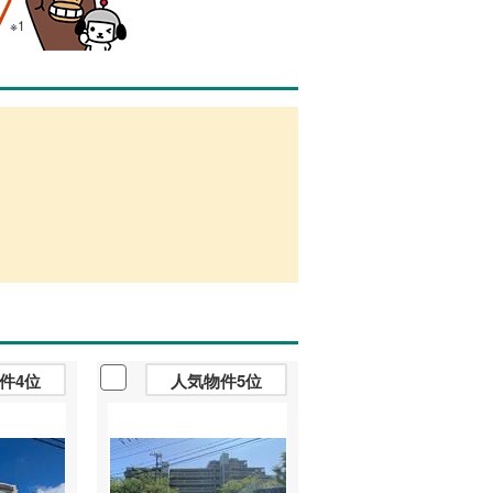
※1
件4位
人気物件5位