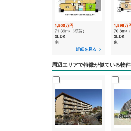
1,800万円
1,899万
71.39m
（壁芯）
70.8m
（
2
2
3LDK
3LDK
南
東
詳細を見る
周辺エリアで特徴が似ている物件