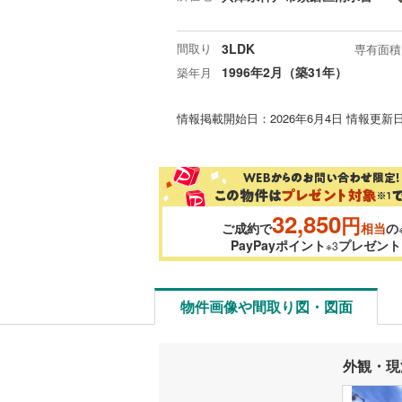
間取り
3LDK
専有面積
1996年2月（築31年）
築年月
情報掲載開始日：2026年6月4日 情報更新日
32,850
円
ご成約で
相当
の
PayPayポイント
プレゼント
※3
物件画像や間取り図・図面
外観・現