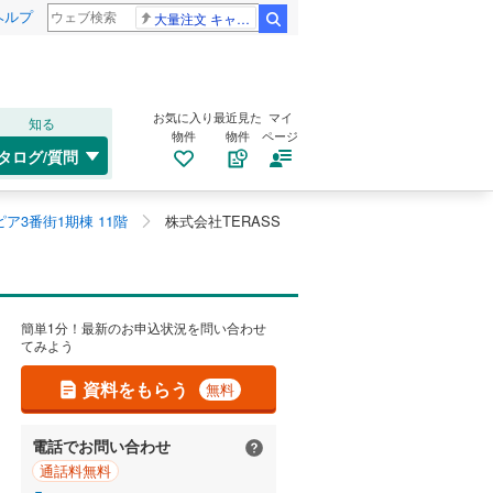
ヘルプ
大量注文 キャンセル
検索
お気に入り
最近見た
マイ
知る
物件
物件
ページ
タログ/質問
ア3番街1期棟 11階
株式会社TERASS
簡単1分！最新のお申込状況を問い合わせ
てみよう
資料をもらう
無料
電話でお問い合わせ
通話料無料