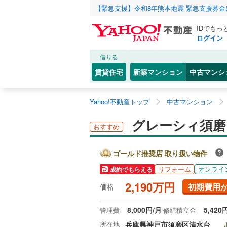
【緊急支援】令和8年熊本地震 緊急支援募
IDでもっ
ログイン
借りる
賃貸住宅
新築マンション
中古マンシ
Yahoo!不動産トップ
中古マンション
グレーシィ須磨ア
おすすめ
ゴールド推奨店 取り扱い物件
リフォーム
オンライ
成約でもらえる
2,190万円
初期費用
価格
8,000円/月
5,420
管理費
修繕積立金
所在地
兵庫県神戸市須磨区清水台