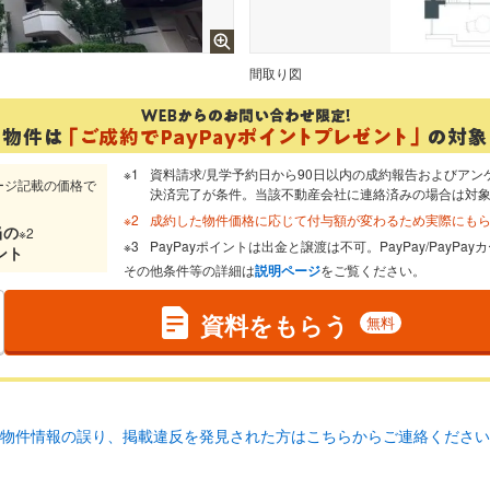
間取り図
資料請求/見学予約日から90日以内の成約報告およびアン
ージ記載の価格で
決済完了が条件。当該不動産会社に連絡済みの場合は対
成約した物件価格に応じて付与額が変わるため実際にも
当
の
※2
PayPayポイントは出金と譲渡は不可。PayPay/PayP
ント
その他条件等の詳細は
説明ページ
をご覧ください。
資料をもらう
無料
物件情報の誤り、掲載違反を発見された方はこちらからご連絡ください