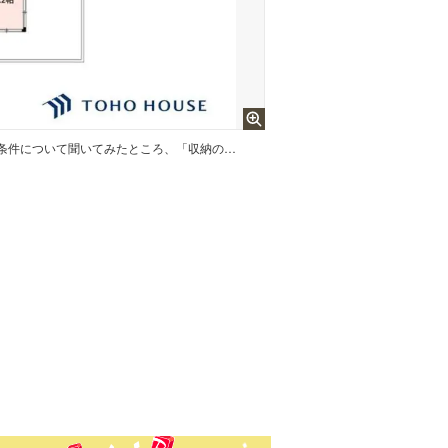
間取図間取り選びで重視する条件について聞いてみたところ、「収納の多さ」「室内の明るさ」「風通しの良さ」が上位に並んだ。特に明るさ、風通しは後から変えにくいポイント