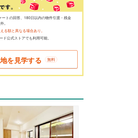
ケートの回答、180日以内の物件引渡・残金
象外。
らえる額と異なる場合あり。
ayカード公式ストアでも利用可能。
現地を見学する
無料