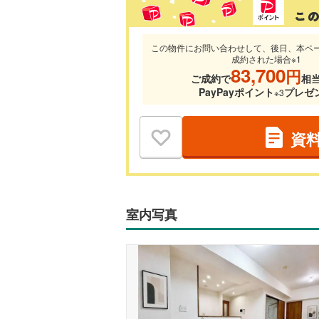
この物件にお問い合わせして、後日、本ペ
成約された場合※1
83,700
円
ご成約で
相
PayPayポイント
プレゼ
※3
資
室内写真