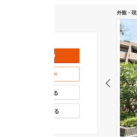
外観・現
資料をもらう
無料
室内･現地を見学する
無料
特徴の似た物件を見る
お気に入りに追加する