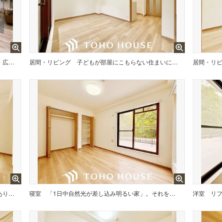
LDKは家族だんらんをデザイン。広いLDKでは家族が集まり一緒の時間を過ごせる工夫がされております。※家具・小物・植栽等は、バーチャルステージングを使用して配置しています。販売価格には含まれません。
居間・リビング
子どもが部屋にこもらない住まいにするには、居心地のいいリビングにすることが大前提。日当たりがよく、家族が行き来しやすい位置にあり、子どもが遊べる広さがあるかチェックしよう
居間・リ
ルーフバルコニーあり。日当たりが良く開放感があります。
寝室
「1日中自然光が差し込み明るい家」。それを実現するため、南面に最大限の開口をとり、太陽の位置に左右されることなく爽やかな明るさが実現されております。
洋室
リ