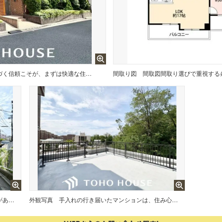
建物に対して高い耐震性・耐久力に基づく信頼こそが、まずは快適な住まいに欠かせない条件だと考えております。長年の経験と試行錯誤から生まれた様々な技術が、強固なすまいづくりを実現しております。
間取り図
通風・採光にも優れ、心地よい光と風があふれています。 贅沢といえるほどの豊かな居住性と、プライドを満たすクオリティが見事に調和した住空間。新築戸建でなければ体感できないひとときをご体感頂ける筈です。
外観写真
手入れの行き届いたマンションは、住み心地も良く、資産価値も維持されます。マンションではまず、外壁やエントランスなどの共用部分の維持管理がポイント。