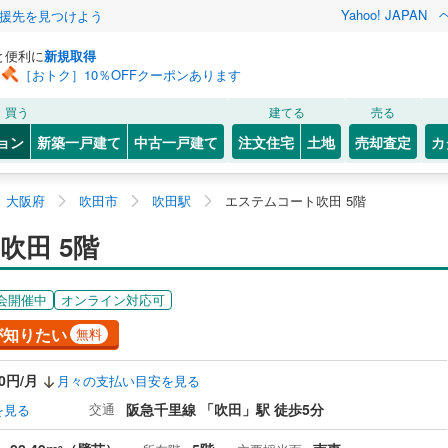
Yahoo! JAPAN
援先を見つけよう
と便利に
新規取得
［おトク］10％OFFクーポンあります
買う
建てる
売る
ョン
新築一戸建て
中古一戸建て
注文住宅
土地
売却査定
カ
大阪府
吹田市
吹田駅
エステムコート吹田 5階
吹田 5階
会開催中
オンライン対応可
が知りたい
無料
00円/月
月々の支払い目安を見る
交通
阪急千里線 「吹田」駅 徒歩5分
を見る