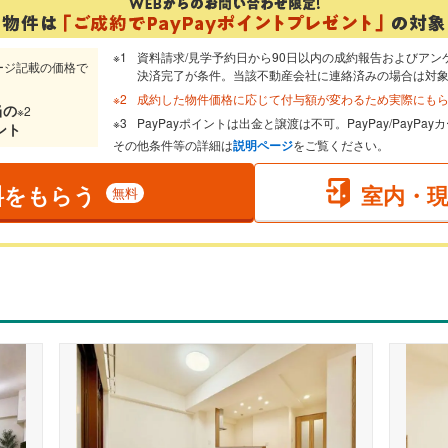
資料請求/見学予約日から90日以内の成約報告およびアン
ージ記載の価格で
決済完了が条件。当該不動産会社に連絡済みの場合は対
成約した物件価格に応じて付与額が変わるため実際にも
当
の
※2
PayPayポイントは出金と譲渡は不可。PayPay/PayP
ント
その他条件等の詳細は
説明ページ
をご覧ください。
料をもらう
室内・
無料