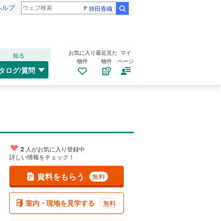
ヘルプ
持田香織
検索
お気に入り
最近見た
マイ
知る
物件
物件
ページ
タログ/質問
2
人がお気に入り登録中
詳しい情報をチェック！
資料をもらう
無料
室内・現地を見学する
無料