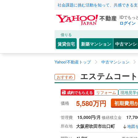
社会課題に挑む活動を知って、共感できる支
IDでもっ
ログイン
借りる
賃貸住宅
新築マンション
中古マンシ
Yahoo!不動産トップ
中古マンション
エステムコート
おすすめ
リフォーム
現地見学
成約でもらえる
5,580万円
初期費用
価格
15,000円/月
17,7
管理費
修繕積立金
所在地
大阪府吹田市出口町
地図