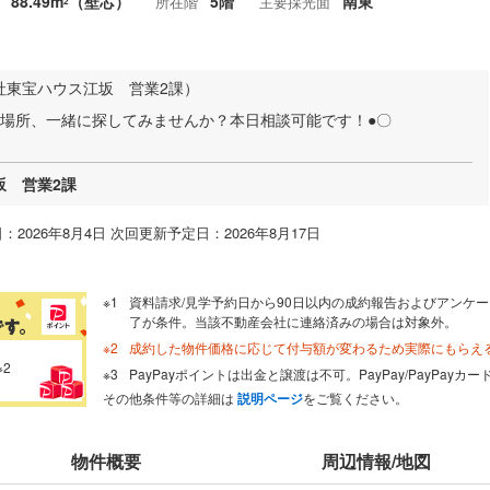
88.49m
（壁芯）
5階
南東
所在階
主要採光面
2
社東宝ハウス江坂 営業2課）
る場所、一緒に探してみませんか？本日相談可能です！●〇
坂 営業2課
：2026年8月4日 次回更新予定日：2026年8月17日
資料請求/見学予約日から90日以内の成約報告およびアンケー
了が条件。当該不動産会社に連絡済みの場合は対象外。
成約した物件価格に応じて付与額が変わるため実際にもらえ
※2
PayPayポイントは出金と譲渡は不可。PayPay/PayPay
その他条件等の詳細は
説明ページ
をご覧ください。
物件概要
周辺情報/地図