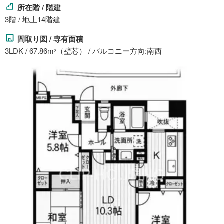
所在階 / 階建
3階 / 地上14階建
間取り図 / 専有面積
3LDK / 67.86m
（壁芯） / バルコニー方向:南西
2