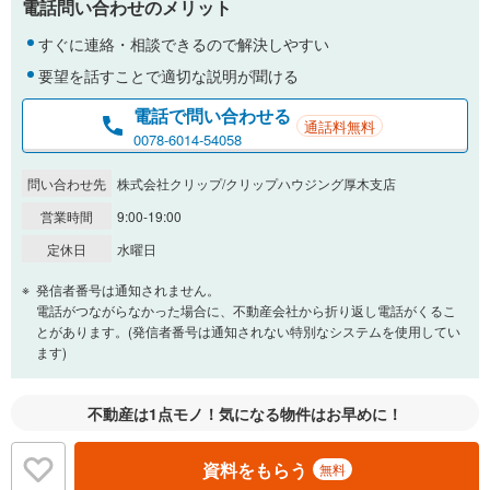
電話問い合わせのメリット
％
金利
すぐに連絡・相談できるので解決しやすい
要望を話すことで適切な説明が聞ける
電話で問い合わせる
通話料無料
0.01%
14.99%
0078-6014-54058
問い合わせ先
株式会社クリップ/クリップハウジング厚木支店
返済期間
営業時間
9:00-19:00
一般的には最長35年まで借り入れ可能です。多くの金融機関
定休日
水曜日
が完済時の年齢は80歳までを条件としています。
万円
頭金
発信者番号は通知されません。
閉じる
電話がつながらなかった場合に、不動産会社から折り返し電話がくるこ
とがあります。(発信者番号は通知されない特別なシステムを使用してい
ます)
0万円
3,100万円
自己資金から住宅購入にかけられる金額を入力してくださ
不動産は1点モノ！気になる物件はお早めに！
い。一般的には物件価格の2割までが目安です。
万円
ボーナス
閉じる
/回
資料をもらう
無料