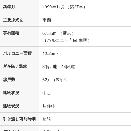
不動産会社に購入相談をする
無料
築年月
1999年11月（築27年）
主要採光面
南西
閉じる
専有面積
67.86m
（壁芯）
2
（バルコニー方向:南西）
バルコニー面積
12.25m
2
所在階 / 階建
3階 / 地上14階建
総戸数
62戸（62戸）
建物状況
中古
建物現況
居住中
引き渡し可能時期
相談