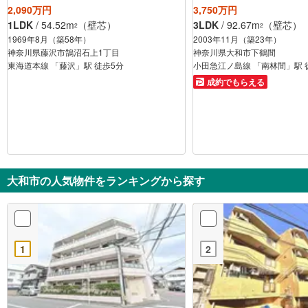
2,090万円
3,750万円
1LDK
/ 54.52m
（壁芯）
3LDK
/ 92.67m
（壁芯）
2
2
1969年8月（築58年）
2003年11月（築23年）
神奈川県藤沢市鵠沼石上1丁目
神奈川県大和市下鶴間
東海道本線 「藤沢」駅 徒歩5分
小田急江ノ島線 「南林間」駅 
成約でもらえる
大和市の人気物件をランキングから探す
1
2