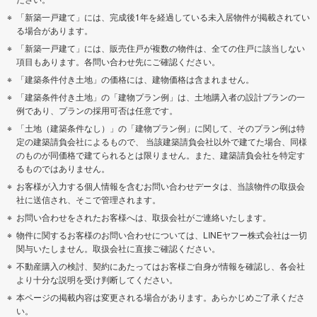
「新築一戸建て」には、完成後1年を経過している未入居物件が掲載されてい
る場合があります。
「新築一戸建て」には、販売住戸が複数の物件は、全ての住戸に該当しない
項目もあります。各問い合わせ先にご確認ください。
「建築条件付き土地」の価格には、建物価格は含まれません。
「建築条件付き土地」の「建物プラン例」は、土地購入者の設計プランの一
例であり、プランの採用可否は任意です。
「土地（建築条件なし）」の「建物プラン例」に関して、そのプラン例は特
定の建築請負会社によるもので、 当該建築請負会社以外で建てた場合、同様
のものが同価格で建てられるとは限りません。また、建築請負会社を特定す
るものではありません。
お客様が入力する個人情報を含むお問い合わせデータは、当該物件の取扱会
社に送信され、そこで管理されます。
お問い合わせをされたお客様へは、取扱会社がご連絡いたします。
物件に関するお客様のお問い合わせについては、LINEヤフー株式会社は一切
関与いたしません。取扱会社に直接ご確認ください。
不動産購入の検討、契約にあたってはお客様ご自身が情報を確認し、各会社
より十分な説明を受け判断してください。
本ページの掲載内容は変更される場合があります。あらかじめご了承くださ
い。