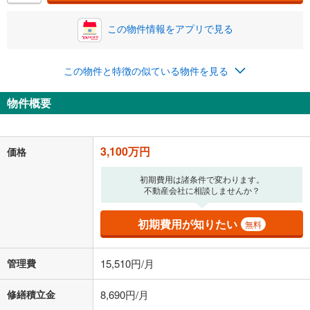
この物件情報をアプリで見る
0円
3,100万円
年2回払いを想定しています。毎月の返済額に加えて、ボー
ナス時の増額分（1回分）を入力してください。
この物件と特徴の似ている物件を見る
ボーナス払いの限度額は金融機関によって異なります。
104,671
円
/月
物件概要
月々の返済額
閉じる
ローン返済額
80,471
円
（頭金比率
0
%
）
＋修繕積立金
8,690
円
＋管理費
15,510
円
3,100万円
価格
「金利」については、ご利用を予定されている金融機関等にご確認の
初期費用は諸条件で変わります。
上、ご自身での入力をお願いいたします。初期設定で自動入力されてい
不動産会社に相談しませんか？
る値は、実際の金融機関等における貸出金利とは何ら関係がなく、実際
の金融機関等における貸出金利を何ら保証するものではありません。返
初期費用が知りたい
無料
済方法「元利均等返済」にて算出しております。入力された金利を35年
適用した場合の計算結果を表示しています。
その他月額費用や、初期費用がかかります。ご注意ください。実際にお
管理費
15,510円/月
借り入れの際は各金融機関等に、必ずご自身でご確認をお願いいたしま
す。
条件によってお借り入れができないことがあります。
修繕積立金
8,690円/月