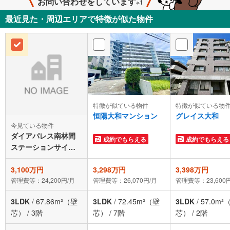
お問い合わせをしています
※1
最近見た・周辺エリアで特徴が似た物件
特徴が似ている物件
特徴が似ている物
恒陽大和マンション
グレイス大和
今見ている物件
ダイアパレス南林間
成約でもらえる
成約でもらえる
ステーションサイド
テ1パ 3階
3,100万円
3,298万円
3,398万円
管理費等：24,200円/月
管理費等：26,070円/月
管理費等：23,600
3LDK
/
67.86m²（壁
3LDK
/
72.45m²（壁
3LDK
/
57.0m²
芯）
/
3階
芯）
/
7階
芯）
/
2階