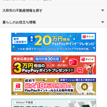
大和市の不動産情報を探す
路線・駅から探す
地域から探す
暮らしのお役立ち情報
不動産・住宅
賃貸住宅
通勤・通学時間から探す
地図から探す
マンションカタログ
教えて！住まいの先生
新築マンション
中古マンション
新築一戸建て
中古一戸建て
注文住宅
土地
売却査定