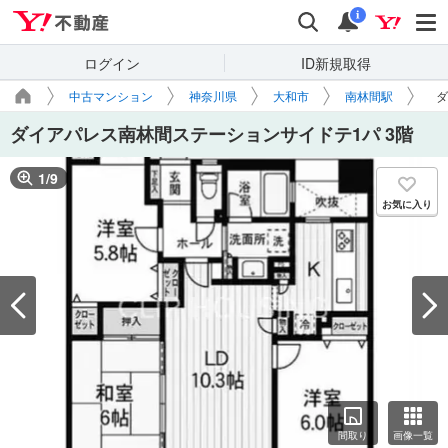
Yahoo!不動産
検索
通知
i
ログイン
ID新規取得
中古マンション
神奈川県
大和市
南林間駅
ダ
ダイアパレス南林間ステーションサイドテ1パ 3階
1
/
9
お気に入り
間取り
画像一覧