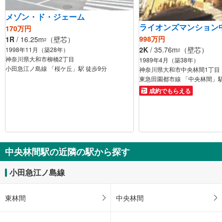
メゾン・ド・ジェーム
ライオンズマンション
170万円
998万円
1R
/ 16.25m
（壁芯）
2
2K
/ 35.76m
（壁芯）
1998年11月（築28年）
2
神奈川県大和市柳橋2丁目
1989年4月（築38年）
小田急江ノ島線 「桜ケ丘」駅 徒歩9分
神奈川県大和市中央林間1丁目
東急田園都市線 「中央林間」駅
成約でもらえる
中央林間駅の近隣の駅から探す
小田急江ノ島線
東林間
中央林間