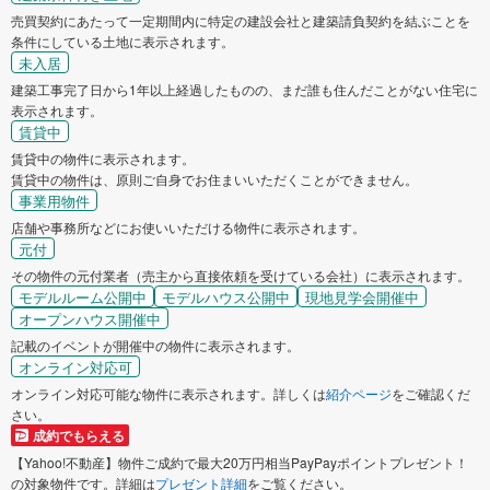
売買契約にあたって一定期間内に特定の建設会社と建築請負契約を結ぶことを
条件にしている土地に表示されます。
未入居
建築工事完了日から1年以上経過したものの、まだ誰も住んだことがない住宅に
表示されます。
賃貸中
賃貸中の物件に表示されます。
賃貸中の物件は、原則ご自身でお住まいいただくことができません。
事業用物件
店舗や事務所などにお使いいただける物件に表示されます。
元付
その物件の元付業者（売主から直接依頼を受けている会社）に表示されます。
モデルルーム公開中
モデルハウス公開中
現地見学会開催中
オープンハウス開催中
記載のイベントが開催中の物件に表示されます。
オンライン対応可
オンライン対応可能な物件に表示されます。詳しくは
紹介ページ
をご確認くだ
さい。
成約でもらえる
【Yahoo!不動産】物件ご成約で最大20万円相当PayPayポイントプレゼント！
の対象物件です。詳細は
プレゼント詳細
をご覧ください。