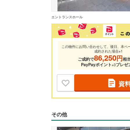
エントランスホール
この物件にお問い合わせして、後日、本ペ
成約された場合※1
86,250
円
ご成約で
相
PayPayポイント
プレゼ
※3
資
その他