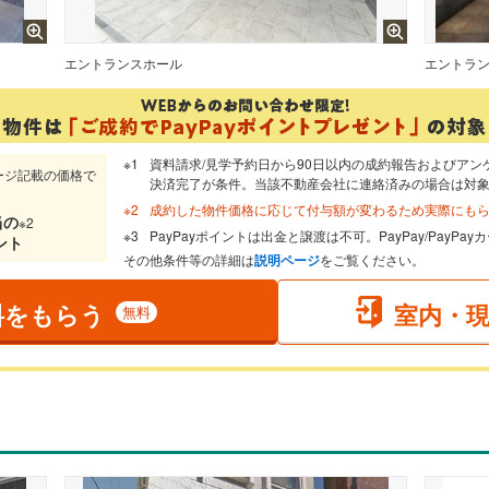
エントランスホール
エントラ
資料請求/見学予約日から90日以内の成約報告およびアン
ージ記載の価格で
決済完了が条件。当該不動産会社に連絡済みの場合は対
成約した物件価格に応じて付与額が変わるため実際にも
当
の
※2
PayPayポイントは出金と譲渡は不可。PayPay/PayP
ント
その他条件等の詳細は
説明ページ
をご覧ください。
料をもらう
室内・
無料