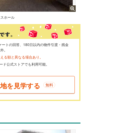
ンスホール
ケートの回答、180日以内の物件引渡・残金
象外。
らえる額と異なる場合あり。
ayカード公式ストアでも利用可能。
現地を見学する
無料