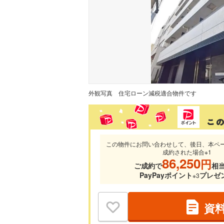
外観写真
住宅ローン減税適合物件です
この物件にお問い合わせして、後日、本ペ
成約された場合※1
86,250
円
ご成約で
相
PayPayポイント
プレゼ
※3
資