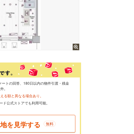
ケートの回答、180日以内の物件引渡・残金
象外。
らえる額と異なる場合あり。
ayカード公式ストアでも利用可能。
現地を見学する
無料