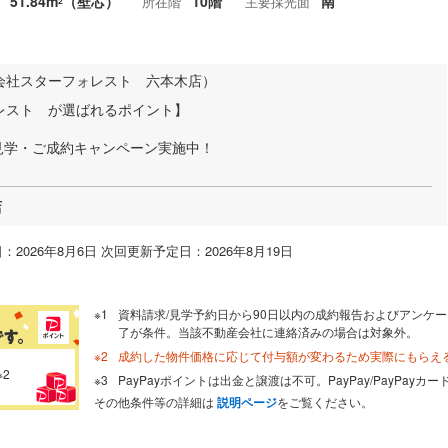
51.84m
（壁芯）
10階
南
所在階
主要採光面
2
会社スターフォレスト 六本木店）
レスト が選ばれるポイント】
見学・ご成約キャンペーン実施中！
店
：2026年8月6日 次回更新予定日：2026年8月19日
資料請求/見学予約日から90日以内の成約報告およびアンケー
了が条件。当該不動産会社に連絡済みの場合は対象外。
成約した物件価格に応じて付与額が変わるため実際にもらえ
※2
PayPayポイントは出金と譲渡は不可。PayPay/PayPay
その他条件等の詳細は
説明ページ
をご覧ください。