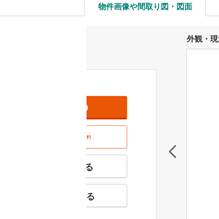
物件画像や間取り図・図面
外観・現
資料をもらう
無料
室内･現地を見学する
無料
特徴の似た物件を見る
お気に入りに追加する