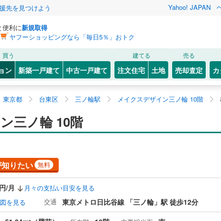
Yahoo! JAPAN
援先を見つけよう
と便利に
新規取得
ヤフーショッピングなら「毎日5％」おトク
買う
建てる
売る
ョン
新築一戸建て
中古一戸建て
注文住宅
土地
売却査定
カ
東京都
台東区
三ノ輪駅
メイクスデザイン三ノ輪 10階
三ノ輪 10階
が知りたい
無料
0円/月
月々の支払い目安を見る
交通
東京メトロ日比谷線 「三ノ輪」駅 徒歩12分
図を見る