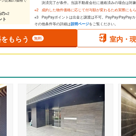
決済完了が条件。当該不動産会社に連絡済みの場合は対
成約した物件価格に応じて付与額が変わるため実際にも
当
の
※2
PayPayポイントは出金と譲渡は不可。PayPay/PayP
ント
その他条件等の詳細は
説明ページ
をご覧ください。
料をもらう
室内・
無料