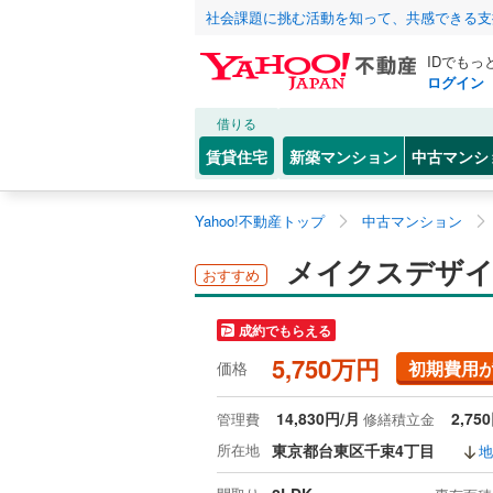
社会課題に挑む活動を知って、共感できる支
IDでもっ
ログイン
借りる
賃貸住宅
新築マンション
中古マンシ
Yahoo!不動産トップ
中古マンション
メイクスデザイン
おすすめ
成約でもらえる
5,750万円
初期費用
価格
14,830円/月
2,75
管理費
修繕積立金
所在地
東京都台東区千束4丁目
地