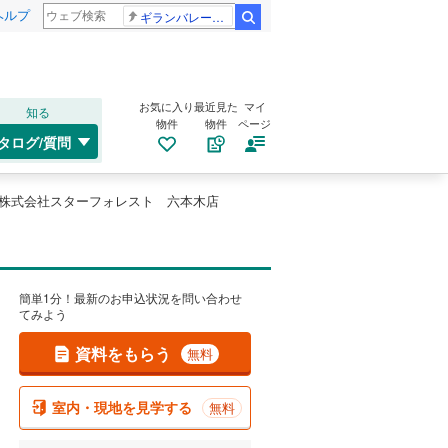
ヘルプ
ギランバレー症候群
検索
お気に入り
最近見た
マイ
知る
物件
物件
ページ
タログ/質問
株式会社スターフォレスト 六本木店
簡単1分！最新のお申込状況を問い合わせ
てみよう
資料をもらう
無料
室内・現地を見学する
無料