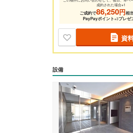
成約された場合※1
86,250
円
ご成約で
相
PayPayポイント
プレゼ
※3
資
設備