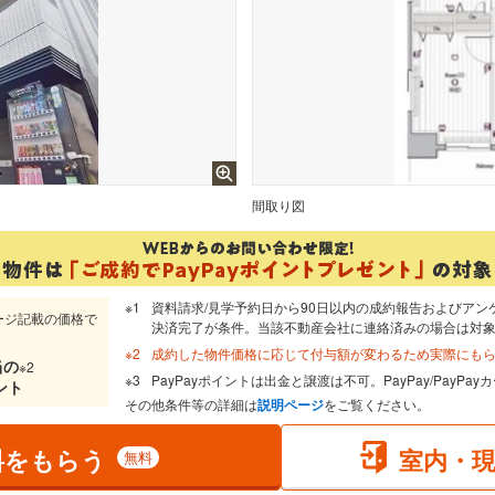
間取り図
資料請求/見学予約日から90日以内の成約報告およびアン
ージ記載の価格で
決済完了が条件。当該不動産会社に連絡済みの場合は対
成約した物件価格に応じて付与額が変わるため実際にも
当
の
※2
PayPayポイントは出金と譲渡は不可。PayPay/PayP
ント
その他条件等の詳細は
説明ページ
をご覧ください。
料をもらう
室内・
無料