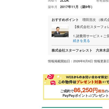
間取り
2LDK
専有面積
2017年11月（築9年）
築年月
おすすめポイント
増田浩次 （株式
【株式会社スターフォ
1.諸費用サービス＋ご
続きを見る
株式会社スターフォレスト 六本木
情報掲載開始日：2026年6月6日 情報更新日
86,250
円
ご成約で
相当
の
PayPayポイント
プレゼント
※3