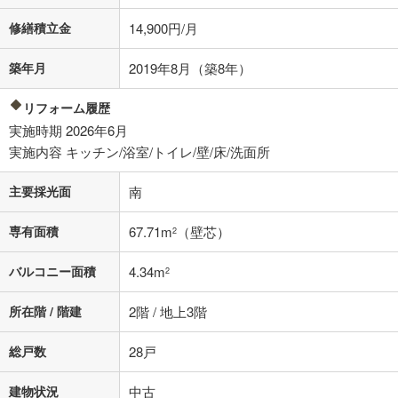
条件によってお借り入れができないことがあります。
修繕積立金
14,900円/月
不動産会社に購入相談をする
無料
築年月
2019年8月（築8年）
閉じる
リフォーム履歴
実施時期 2026年6月
実施内容 キッチン/浴室/トイレ/壁/床/洗面所
主要採光面
南
専有面積
67.71m
（壁芯）
2
バルコニー面積
4.34m
2
所在階 / 階建
2階 / 地上3階
総戸数
28戸
建物状況
中古