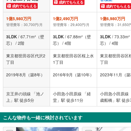
成約でもらえる
成約でもらえる
成約でもらえる
1億5,980万円
1億2,490万円
1億6,980万円
管理費等：30,700円/月
管理費等：29,400円/月
管理費等：31,650
3LDK
/
67.71m²（壁
3LDK
/
67.88m²（壁
3LDK
/
73.33m
芯）
/
2階
芯）
/
4階
芯）
/
4階
東京都世田谷区代沢2
東京都世田谷区桜上水
東京都世田谷区
丁目
1丁目
丁目
2019年8月（築8年）
2016年9月（築10年）
2023年11月（
京王井の頭線 「池ノ
小田急小田原線 「経
小田急小田原線 
上」駅 徒歩5分
堂」駅 徒歩11分
歳船橋」駅 徒歩
こんな物件も一緒に検討されています