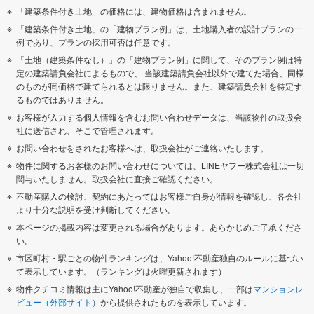
「建築条件付き土地」の価格には、建物価格は含まれません。
「建築条件付き土地」の「建物プラン例」は、土地購入者の設計プランの一
例であり、プランの採用可否は任意です。
「土地（建築条件なし）」の「建物プラン例」に関して、そのプラン例は特
定の建築請負会社によるもので、 当該建築請負会社以外で建てた場合、同様
のものが同価格で建てられるとは限りません。また、建築請負会社を特定す
るものではありません。
お客様が入力する個人情報を含むお問い合わせデータは、当該物件の取扱会
社に送信され、そこで管理されます。
お問い合わせをされたお客様へは、取扱会社がご連絡いたします。
物件に関するお客様のお問い合わせについては、LINEヤフー株式会社は一切
関与いたしません。取扱会社に直接ご確認ください。
不動産購入の検討、契約にあたってはお客様ご自身が情報を確認し、各会社
より十分な説明を受け判断してください。
本ページの掲載内容は変更される場合があります。あらかじめご了承くださ
い。
市区町村・駅ごとの物件ランキングは、Yahoo!不動産独自のルールに基づい
て表示しています。（ランキングは火曜更新されます）
物件クチコミ情報は主にYahoo!不動産が独自で収集し、一部は
マンションレ
ビュー（外部サイト）
から提供されたものを表示しています。