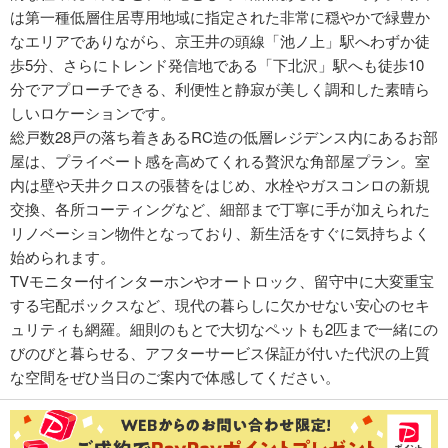
は第一種低層住居専用地域に指定された非常に穏やかで緑豊か
なエリアでありながら、京王井の頭線「池ノ上」駅へわずか徒
歩5分、さらにトレンド発信地である「下北沢」駅へも徒歩10
分でアプローチできる、利便性と静寂が美しく調和した素晴ら
しいロケーションです。
総戸数28戸の落ち着きあるRC造の低層レジデンス内にあるお部
屋は、プライベート感を高めてくれる贅沢な角部屋プラン。室
内は壁や天井クロスの張替をはじめ、水栓やガスコンロの新規
交換、各所コーティングなど、細部まで丁寧に手が加えられた
リノベーション物件となっており、新生活をすぐに気持ちよく
始められます。
TVモニター付インターホンやオートロック、留守中に大変重宝
する宅配ボックスなど、現代の暮らしに欠かせない安心のセキ
ュリティも網羅。細則のもとで大切なペットも2匹まで一緒にの
びのびと暮らせる、アフターサービス保証が付いた代沢の上質
な空間をぜひ当日のご案内で体感してください。