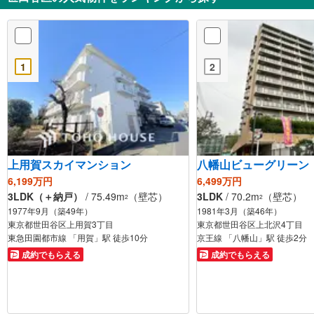
1
2
上用賀スカイマンション
八幡山ビューグリーン
6,199万円
6,499万円
3LDK（＋納戸）
/ 75.49m
（壁芯）
3LDK
/ 70.2m
（壁芯）
2
2
1977年9月（築49年）
1981年3月（築46年）
東京都世田谷区上用賀3丁目
東京都世田谷区上北沢4丁目
東急田園都市線 「用賀」駅 徒歩10分
京王線 「八幡山」駅 徒歩2分
成約でもらえる
成約でもらえる