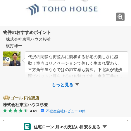
物件のおすすめポイント
株式会社東宝ハウス杉並
横打雄一
代沢の閑静な街並みに調和する邸宅の美しさに感
動！室内はリノベーションで美しく生まれ変わり、
三方角部屋ならではの独立感も贅沢。下北沢が徒歩
圏でペットと暮らせるのも魅力です。◆京王井の頭
線「池ノ上」駅徒歩5分に加えて人気の「下北沢」
もっと見る
駅…
ゴールド推奨店
株式会社東宝ハウス杉並
4.61
不動産会社レビュー39件
住宅ローン 月々の支払い目安を見る