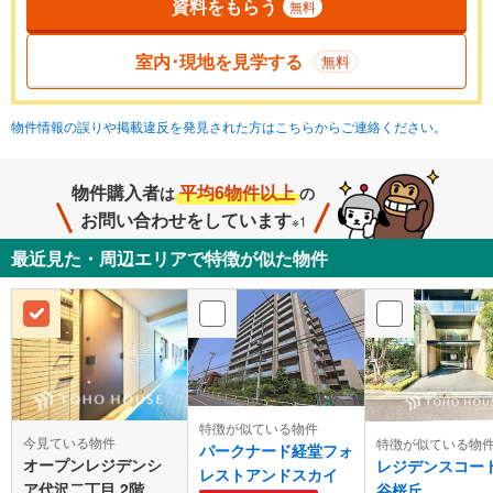
資料をもらう
無料
室内･現地を見学する
無料
物件情報の誤りや掲載違反を発見された方はこちらからご連絡ください。
物件購入者
平均6物件以上
は
の
お問い合わせをしています
※1
最近見た・周辺エリアで特徴が似た物件
特徴が似ている物件
今見ている物件
特徴が似ている物
パークナード経堂フォ
オープンレジデンシ
レジデンスコー
レストアンドスカイ
ア代沢二丁目 2階
谷桜丘