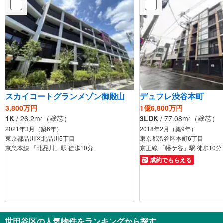
スカイコートグランメゾン御殿山
デュフレ渋谷本町
3,800万円
1億6,800万円
1K
/ 26.2m
（壁芯）
3LDK
/ 77.08m
（壁芯）
2
2
2021年3月（築6年）
2018年2月（築9年）
東京都品川区北品川5丁目
東京都渋谷区本町6丁目
京急本線 「北品川」駅 徒歩10分
京王線 「幡ケ谷」駅 徒歩10分
成約でもらえる
世田谷区の人気物件をランキングから探す