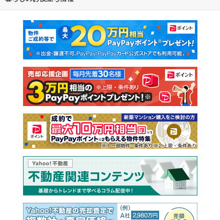
通勤・通学時間から探す
地図から探す
マンションカタログ
教えて！住まいの先生
新築マンション
中古マンション
新築一戸建て
中古一戸建て
注文住宅
土地
売却査定