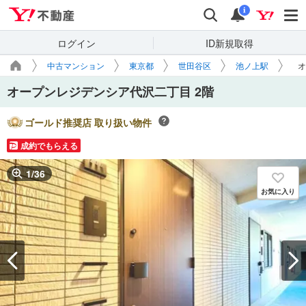
Yahoo!不動産
検索
通知
i
ログイン
ID新規取得
中古マンション
東京都
世田谷区
池ノ上駅
オ
オープンレジデンシア代沢二丁目 2階
ゴールド推奨店 取り扱い物件
成約でもらえる
1
/
36
お気に入り