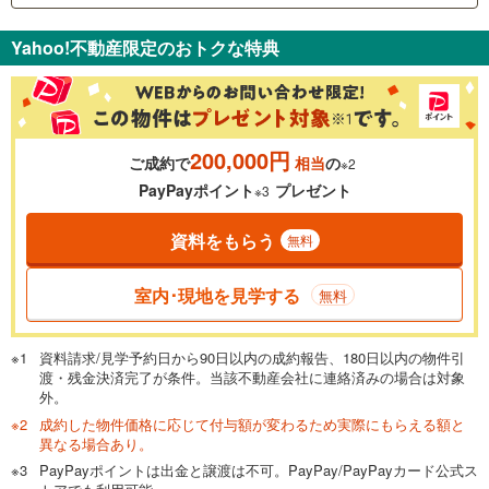
支払いの目安をシミュレーションすることができます。
Yahoo!不動産限定のおトクな特典
％
金利
200,000円
ご成約で
相当
の
※2
0.01%
14.99%
PayPayポイント
プレゼント
※3
資料をもらう
無料
返済期間
一般的には最長35年まで借り入れ可能です。多くの金融機関
室内･現地を見学する
無料
が完済時の年齢は80歳までを条件としています。
万円
頭金
閉じる
資料請求/見学予約日から90日以内の成約報告、180日以内の物件引
渡・残金決済完了が条件。当該不動産会社に連絡済みの場合は対象
外。
成約した物件価格に応じて付与額が変わるため実際にもらえる額と
0万円
1億5,980万円
異なる場合あり。
自己資金から住宅購入にかけられる金額を入力してくださ
PayPayポイントは出金と譲渡は不可。PayPay/PayPayカード公式ス
い。一般的には物件価格の2割までが目安です。
万円