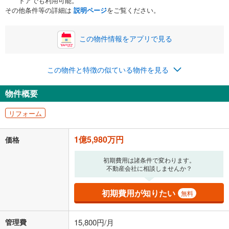
トアでも利用可能。
ボーナス
閉じる
/回
その他条件等の詳細は
説明ページ
をご覧ください。
この物件情報をアプリで見る
0円
1億5,980万円
年2回払いを想定しています。毎月の返済額に加えて、ボー
この物件と特徴の似ている物件を見る
ナス時の増額分（1回分）を入力してください。
ボーナス払いの限度額は金融機関によって異なります。
物件概要
445,517
円
/月
月々の返済額
閉じる
ローン返済額
414,817
円
（頭金比率
0
%
）
リフォーム
＋修繕積立金
14,900
円
＋管理費
15,800
円
1億5,980万円
価格
「金利」については、ご利用を予定されている金融機関等にご確認の
上、ご自身での入力をお願いいたします。初期設定で自動入力されてい
初期費用は諸条件で変わります。
る値は、実際の金融機関等における貸出金利とは何ら関係がなく、実際
不動産会社に相談しませんか？
の金融機関等における貸出金利を何ら保証するものではありません。返
済方法「元利均等返済」にて算出しております。入力された金利を35年
初期費用が知りたい
無料
適用した場合の計算結果を表示しています。
その他月額費用や、初期費用がかかります。ご注意ください。実際にお
借り入れの際は各金融機関等に、必ずご自身でご確認をお願いいたしま
管理費
15,800円/月
す。