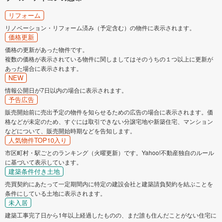
リフォーム
リノベーション・リフォーム済み（予定含む）の物件に表示されます。
価格更新
価格の更新があった物件です。
複数の価格が表示されている物件に関しましてはそのうちの１つ以上に更新が
あった場合に表示されます。
NEW
情報公開日が7日以内の場合に表示されます。
予告広告
販売開始前に売出予定の物件を知らせるための広告の場合に表示されます。価
格などが未定のため、すぐには取引できない分譲宅地や新築住宅、マンション
などについて、販売開始時期などを告知します。
人気物件TOP10入り
市区町村・駅ごとのランキング（火曜更新）です。Yahoo!不動産独自のルール
に基づいて表示しています。
建築条件付き土地
売買契約にあたって一定期間内に特定の建設会社と建築請負契約を結ぶことを
条件にしている土地に表示されます。
未入居
建築工事完了日から1年以上経過したものの、まだ誰も住んだことがない住宅に