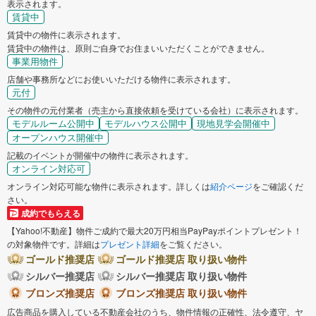
表示されます。
賃貸中
賃貸中の物件に表示されます。
賃貸中の物件は、原則ご自身でお住まいいただくことができません。
事業用物件
店舗や事務所などにお使いいただける物件に表示されます。
元付
その物件の元付業者（売主から直接依頼を受けている会社）に表示されます。
モデルルーム公開中
モデルハウス公開中
現地見学会開催中
オープンハウス開催中
記載のイベントが開催中の物件に表示されます。
オンライン対応可
オンライン対応可能な物件に表示されます。詳しくは
紹介ページ
をご確認くだ
さい。
成約でもらえる
【Yahoo!不動産】物件ご成約で最大20万円相当PayPayポイントプレゼント！
の対象物件です。詳細は
プレゼント詳細
をご覧ください。
ゴールド推奨店
ゴールド推奨店 取り扱い物件
シルバー推奨店
シルバー推奨店 取り扱い物件
ブロンズ推奨店
ブロンズ推奨店 取り扱い物件
広告商品を購入している不動産会社のうち、物件情報の正確性、法令遵守、ヤ