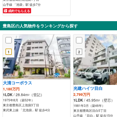
山手線 「池袋」駅 徒歩7分
成約でもらえる
豊島区の人気物件をランキングから探す
1
2
大清コーポラス
光建ハイツ目白
1,180万円
2,799万円
1LDK
/ 28.84m
（登記）
2
1LDK
/ 45.95m
（壁芯）
1975年8月（築52年）
2
東京都豊島区上池袋3丁目
1981年3月（築46年）
東武東上線 「北池袋」駅 徒歩4分
東京都豊島区目白5丁目
山手線 「目白」駅 徒歩15分