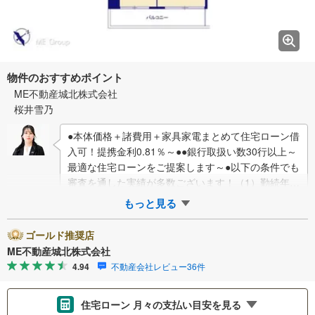
物件のおすすめポイント
ME不動産城北株式会社
桜井雪乃
●本体価格＋諸費用＋家具家電まとめて住宅ローン借
入可！提携金利0.81％～●●銀行取扱い数30行以上～
最適な住宅ローンをご提案します～●以下の条件でも
審査を通した実績が多数ございます！（1）勤続年数
1ヶ月（2）自己資金0円（3）産…
もっと見る
ゴールド推奨店
ME不動産城北株式会社
4.94
不動産会社レビュー36件
住宅ローン 月々の支払い目安を見る