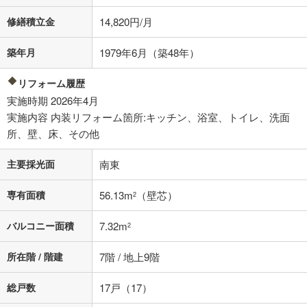
条件によってお借り入れができないことがあります。
修繕積立金
14,820円/月
不動産会社に購入相談をする
無料
築年月
1979年6月（築48年）
閉じる
リフォーム履歴
実施時期 2026年4月
実施内容 内装リフォーム箇所:キッチン、浴室、トイレ、洗面
所、壁、床、その他
主要採光面
南東
専有面積
56.13m
（壁芯）
2
バルコニー面積
7.32m
2
所在階 / 階建
7階 / 地上9階
総戸数
17戸（17）