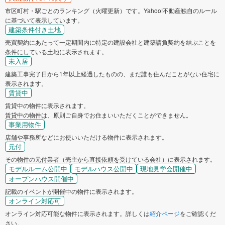
市区町村・駅ごとのランキング（火曜更新）です。Yahoo!不動産独自のルール
に基づいて表示しています。
建築条件付き土地
売買契約にあたって一定期間内に特定の建設会社と建築請負契約を結ぶことを
条件にしている土地に表示されます。
未入居
建築工事完了日から1年以上経過したものの、まだ誰も住んだことがない住宅に
表示されます。
賃貸中
賃貸中の物件に表示されます。
賃貸中の物件は、原則ご自身でお住まいいただくことができません。
事業用物件
店舗や事務所などにお使いいただける物件に表示されます。
元付
その物件の元付業者（売主から直接依頼を受けている会社）に表示されます。
モデルルーム公開中
モデルハウス公開中
現地見学会開催中
オープンハウス開催中
記載のイベントが開催中の物件に表示されます。
オンライン対応可
オンライン対応可能な物件に表示されます。詳しくは
紹介ページ
をご確認くだ
さい。