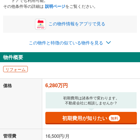
トアでも利用可能。
ボーナス
閉じる
/回
その他条件等の詳細は
説明ページ
をご覧ください。
この物件情報をアプリで見る
0円
6,280万円
年2回払いを想定しています。毎月の返済額に加えて、ボー
この物件と特徴の似ている物件を見る
ナス時の増額分（1回分）を入力してください。
ボーナス払いの限度額は金融機関によって異なります。
物件概要
194,339
円
/月
月々の返済額
閉じる
ローン返済額
163,019
円
（頭金比率
0
%
）
リフォーム
＋修繕積立金
14,820
円
＋管理費
16,500
円
6,280万円
価格
「金利」については、ご利用を予定されている金融機関等にご確認の
上、ご自身での入力をお願いいたします。初期設定で自動入力されてい
初期費用は諸条件で変わります。
る値は、実際の金融機関等における貸出金利とは何ら関係がなく、実際
不動産会社に相談しませんか？
の金融機関等における貸出金利を何ら保証するものではありません。返
済方法「元利均等返済」にて算出しております。入力された金利を35年
初期費用が知りたい
無料
適用した場合の計算結果を表示しています。
その他月額費用や、初期費用がかかります。ご注意ください。実際にお
借り入れの際は各金融機関等に、必ずご自身でご確認をお願いいたしま
管理費
16,500円/月
す。