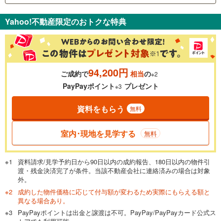
支払いの目安をシミュレーションすることができます。
Yahoo!不動産限定のおトクな特典
％
金利
94,200円
ご成約で
相当
の
※2
0.01%
14.99%
PayPayポイント
プレゼント
※3
資料をもらう
無料
返済期間
一般的には最長35年まで借り入れ可能です。多くの金融機関
室内･現地を見学する
無料
が完済時の年齢は80歳までを条件としています。
万円
頭金
閉じる
資料請求/見学予約日から90日以内の成約報告、180日以内の物件引
渡・残金決済完了が条件。当該不動産会社に連絡済みの場合は対象
外。
成約した物件価格に応じて付与額が変わるため実際にもらえる額と
0万円
6,280万円
異なる場合あり。
自己資金から住宅購入にかけられる金額を入力してくださ
PayPayポイントは出金と譲渡は不可。PayPay/PayPayカード公式ス
い。一般的には物件価格の2割までが目安です。
万円