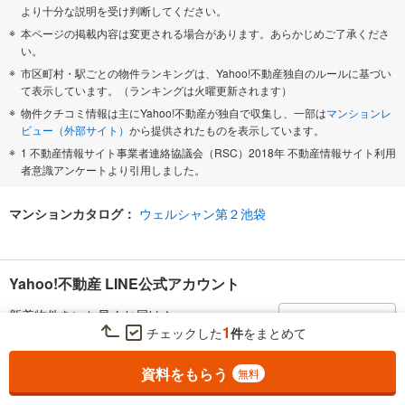
より十分な説明を受け判断してください。
本ページの掲載内容は変更される場合があります。あらかじめご了承くださ
い。
市区町村・駅ごとの物件ランキングは、Yahoo!不動産独自のルールに基づい
て表示しています。（ランキングは火曜更新されます）
物件クチコミ情報は主にYahoo!不動産が独自で収集し、一部は
マンションレ
ビュー（外部サイト）
から提供されたものを表示しています。
1 不動産情報サイト事業者連絡協議会（RSC）2018年 不動産情報サイト利用
者意識アンケートより引用しました。
マンションカタログ：
ウェルシャン第２池袋
Yahoo!不動産 LINE公式アカウント
新着物件をいち早くお届け！
友だち追加
1
チェックした
件
をまとめて
お気に入りに追加しました。
一覧を開く
便利な機能のご紹介
資料をもらう
無料
Yahoo!不動産 アプリ