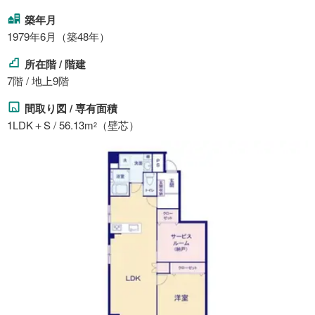
築年月
1979年6月（築48年）
所在階 / 階建
7階 / 地上9階
間取り図 / 専有面積
1LDK＋S / 56.13m
（壁芯）
2