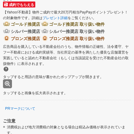
成約でもらえる
【Yahoo!不動産】物件ご成約で最大20万円相当PayPayポイントプレゼント！
の対象物件です。詳細は
プレゼント詳細
をご覧ください。
ゴールド推奨店
ゴールド推奨店 取り扱い物件
シルバー推奨店
シルバー推奨店 取り扱い物件
ブロンズ推奨店
ブロンズ推奨店 取り扱い物件
広告商品を購入している不動産会社のうち、物件情報の正確性、法令遵守、ヤ
フー不動産における成約実績等、当社所定の基準を満たした優良な店舗運営を
実践していると認めた不動産会社（もしくは当該認定を受けた不動産会社の取
扱物件）に表示されます。
タップすると用語の意味が書かれたポップアップが開きます。
タップすると画像を拡大表示されます。
PRマークについて
ご注意
消費税および地方消費税の対象となる場合は税込み価格が表示されていま
す。