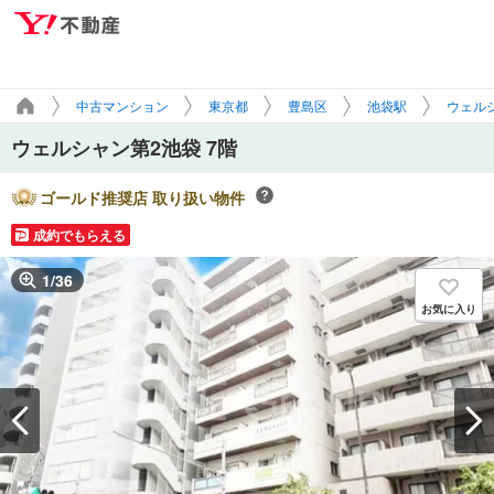
中古マンション
東京都
豊島区
池袋駅
ウェルシ
ウェルシャン第2池袋 7階
ゴールド推奨店 取り扱い物件
成約でもらえる
1
/
36
お気に入り