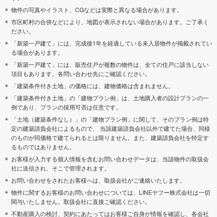
物件の写真やイラスト、CGなどは実際と異なる場合があります。
市区町村の合併などにより、地図が表示されない場合があります。ご了承く
ださい。
「新築一戸建て」には、完成後1年を経過している未入居物件が掲載されてい
る場合があります。
「新築一戸建て」には、販売住戸が複数の物件は、全ての住戸に該当しない
項目もあります。各問い合わせ先にご確認ください。
「建築条件付き土地」の価格には、建物価格は含まれません。
「建築条件付き土地」の「建物プラン例」は、土地購入者の設計プランの一
例であり、プランの採用可否は任意です。
「土地（建築条件なし）」の「建物プラン例」に関して、そのプラン例は特
定の建築請負会社によるもので、 当該建築請負会社以外で建てた場合、同様
のものが同価格で建てられるとは限りません。また、建築請負会社を特定す
るものではありません。
お客様が入力する個人情報を含むお問い合わせデータは、当該物件の取扱会
社に送信され、そこで管理されます。
お問い合わせをされたお客様へは、取扱会社がご連絡いたします。
物件に関するお客様のお問い合わせについては、LINEヤフー株式会社は一切
関与いたしません。取扱会社に直接ご確認ください。
不動産購入の検討、契約にあたってはお客様ご自身が情報を確認し、各会社