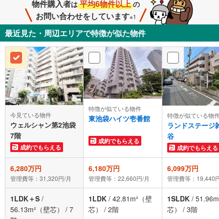
物件購入者
平均6物件以上
は
の
お問い合わせをしています
※1
最近見た・周辺エリアで特徴が似た物件
特徴が似ている物件
今見ている物件
特徴が似ている物
東池袋ハイツ壱番館
ウェルシャン第2池袋
ランドステージ
7階
谷
成約でもらえる
成約でもらえる
成約でもらえる
6,280万円
6,180万円
6,099万円
管理費等：31,320円/月
管理費等：22,660円/月
管理費等：19,440
1LDK＋S
/
1LDK
/
42.81m²（壁
1SLDK
/
51.96
56.13m²（壁芯）
/
7
芯）
/
2階
芯）
/
3階