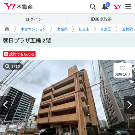
Yahoo!不動産
検索
通知
i
ログイン
ID新規取得
中古マンション
宮城県
仙台市
青葉区
五橋駅
朝日プラザ五橋 2階
成約でもらえる
1
/
12
お気に入り