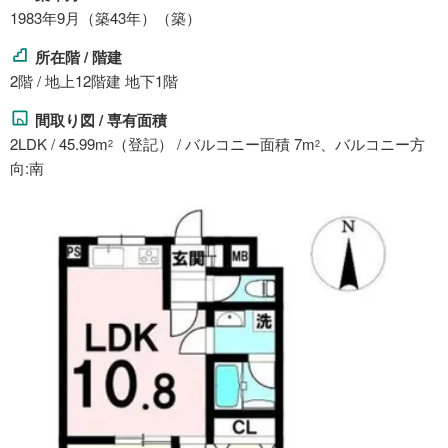
1983年9月（築43年）（築）
所在階 / 階建
2階 / 地上12階建 地下1階
間取り図 / 専有面積
2LDK / 45.99m
（登記） / バルコニー面積 7m
、バルコニー方
2
2
向:南