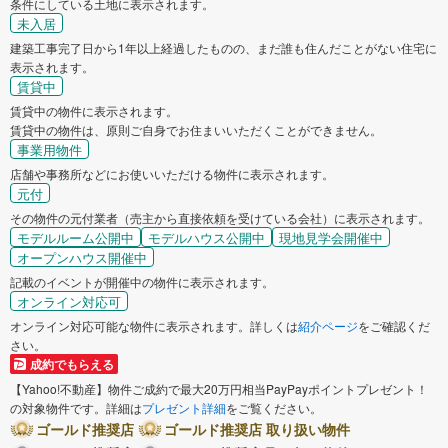
条件にしている土地に表示されます。
未入居
建築工事完了日から1年以上経過したものの、まだ誰も住んだことがない住宅に
表示されます。
賃貸中
賃貸中の物件に表示されます。
賃貸中の物件は、原則ご自身でお住まいいただくことができません。
事業用物件
店舗や事務所などにお使いいただける物件に表示されます。
元付
その物件の元付業者（売主から直接依頼を受けている会社）に表示されます。
モデルルーム公開中
モデルハウス公開中
現地見学会開催中
オープンハウス開催中
記載のイベントが開催中の物件に表示されます。
オンライン対応可
オンライン対応可能な物件に表示されます。詳しくは
紹介ページ
をご確認くだ
さい。
成約でもらえる
【Yahoo!不動産】物件ご成約で最大20万円相当PayPayポイントプレゼント！
の対象物件です。詳細は
プレゼント詳細
をご覧ください。
ゴールド推奨店
ゴールド推奨店 取り扱い物件