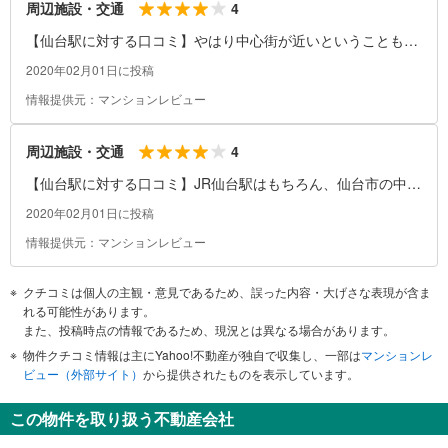
4
周辺施設・交通
【仙台駅に対する口コミ】やはり中心街が近いということもあ
り、通勤通学時や休日はホーム、電車内が混み合います。
2020年02月01日に投稿
情報提供元：マンションレビュー
4
周辺施設・交通
【仙台駅に対する口コミ】JR仙台駅はもちろん、仙台市の中心
街にも直結しており、様々な商業施設への出口があるため目的
2020年02月01日に投稿
地へ簡単に行くことができます。床や柱に乗り換え案内の看板
情報提供元：マンションレビュー
や表示があるため、乗り換えの際も安心して目的のホームまで
たどり着けます。
クチコミは個人の主観・意見であるため、誤った内容・大げさな表現が含ま
れる可能性があります。
また、投稿時点の情報であるため、現況とは異なる場合があります。
物件クチコミ情報は主にYahoo!不動産が独自で収集し、一部は
マンションレ
ビュー（外部サイト）
から提供されたものを表示しています。
この物件を取り扱う不動産会社