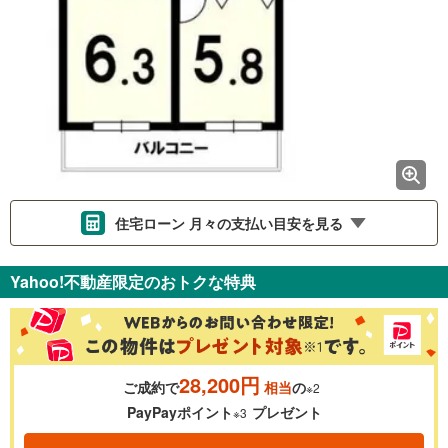
住宅ローン 月々の支払い目安を見る
支払いの目安をシミュレーションすることができます。
Yahoo!不動産限定のおトクな特典
％
金利
28,200円
ご成約で
相当
の
※2
0.01%
14.99%
PayPayポイント
プレゼント
※3