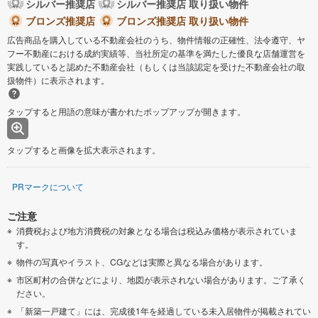
シルバー推奨店
シルバー推奨店 取り扱い物件
ブロンズ推奨店
ブロンズ推奨店 取り扱い物件
広告商品を購入している不動産会社のうち、物件情報の正確性、法令遵守、ヤ
フー不動産における成約実績等、当社所定の基準を満たした優良な店舗運営を
実践していると認めた不動産会社（もしくは当該認定を受けた不動産会社の取
扱物件）に表示されます。
タップすると用語の意味が書かれたポップアップが開きます。
タップすると画像を拡大表示されます。
PRマークについて
ご注意
消費税および地方消費税の対象となる場合は税込み価格が表示されていま
す。
物件の写真やイラスト、CGなどは実際と異なる場合があります。
市区町村の合併などにより、地図が表示されない場合があります。ご了承く
ださい。
「新築一戸建て」には、完成後1年を経過している未入居物件が掲載されてい