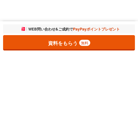
お気に入りに追加しました。
WEB問い合わせ&ご成約で
PayPayポイントプレゼント
一覧を開く
資料をもらう
無料
1
チェックした
件
をまとめて
資料をもらう
無料