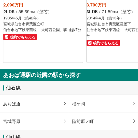
2,090万円
3,790万円
2LDK
/ 55.69m
（壁芯）
3LDK
/ 71.59m
（壁芯）
2
2
1985年5月（築42年）
2014年4月（築13年）
宮城県仙台市青葉区立町
宮城県仙台市青葉区霊屋下
仙台市地下鉄東西線 「大町西公園」駅 徒歩7分
仙台市地下鉄東西線 「大町西公
分
成約でもらえる
成約でもらえる
あおば通駅の近隣の駅から探す
仙石線
あおば通
榴ケ岡
宮城野原
陸前原ノ町
仙山線