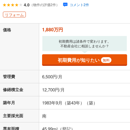
ローン返済額
48,802
円
（頭金比率
0
%
）
4.0
（物件の評価2件）
コメント2件
＋修繕積立金
12,700
円
＋管理費
6,500
円
リフォーム
「金利」については、ご利用を予定されている金融機関等にご確認の
1,880万円
上、ご自身での入力をお願いいたします。初期設定で自動入力されてい
価格
る値は、実際の金融機関等における貸出金利とは何ら関係がなく、実際
の金融機関等における貸出金利を何ら保証するものではありません。返
初期費用は諸条件で変わります。
済方法「元利均等返済」にて算出しております。入力された金利を35年
不動産会社に相談しませんか？
適用した場合の計算結果を表示しています。
その他月額費用や、初期費用がかかります。ご注意ください。実際にお
初期費用が知りたい
無料
借り入れの際は各金融機関等に、必ずご自身でご確認をお願いいたしま
す。
条件によってお借り入れができないことがあります。
管理費
6,500円/月
不動産会社に購入相談をする
無料
修繕積立金
12,700円/月
築年月
1983年9月（築43年）（築）
閉じる
主要採光面
南
専有面積
45.99m
（登記）
2