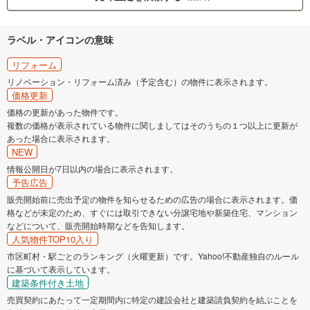
ラベル・アイコンの意味
リフォーム
リノベーション・リフォーム済み（予定含む）の物件に表示されます。
価格更新
価格の更新があった物件です。
複数の価格が表示されている物件に関しましてはそのうちの１つ以上に更新が
あった場合に表示されます。
NEW
情報公開日が7日以内の場合に表示されます。
予告広告
販売開始前に売出予定の物件を知らせるための広告の場合に表示されます。価
格などが未定のため、すぐには取引できない分譲宅地や新築住宅、マンション
などについて、販売開始時期などを告知します。
人気物件TOP10入り
市区町村・駅ごとのランキング（火曜更新）です。Yahoo!不動産独自のルール
に基づいて表示しています。
建築条件付き土地
売買契約にあたって一定期間内に特定の建設会社と建築請負契約を結ぶことを