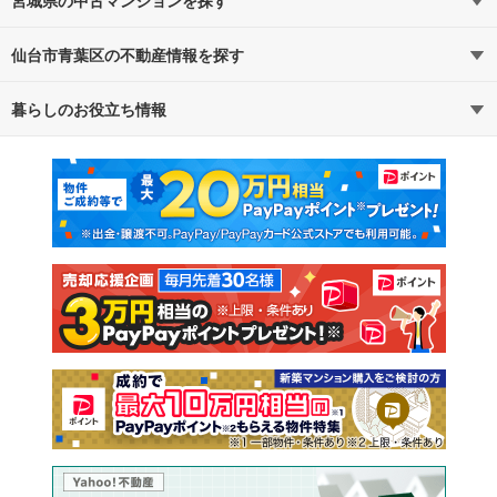
宮城県の中古マンションを探す
仙台市青葉区の不動産情報を探す
路線・駅から探す
地域から探す
暮らしのお役立ち情報
不動産・住宅
賃貸住宅
通勤・通学時間から探す
地図から探す
マンションカタログ
教えて！住まいの先生
新築マンション
中古マンション
新築一戸建て
中古一戸建て
注文住宅
土地
売却査定