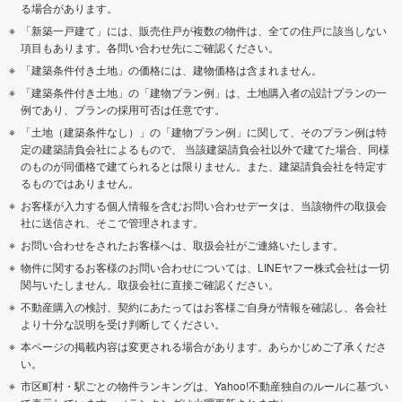
る場合があります。
「新築一戸建て」には、販売住戸が複数の物件は、全ての住戸に該当しない
項目もあります。各問い合わせ先にご確認ください。
「建築条件付き土地」の価格には、建物価格は含まれません。
「建築条件付き土地」の「建物プラン例」は、土地購入者の設計プランの一
例であり、プランの採用可否は任意です。
「土地（建築条件なし）」の「建物プラン例」に関して、そのプラン例は特
定の建築請負会社によるもので、 当該建築請負会社以外で建てた場合、同様
のものが同価格で建てられるとは限りません。また、建築請負会社を特定す
るものではありません。
お客様が入力する個人情報を含むお問い合わせデータは、当該物件の取扱会
社に送信され、そこで管理されます。
お問い合わせをされたお客様へは、取扱会社がご連絡いたします。
物件に関するお客様のお問い合わせについては、LINEヤフー株式会社は一切
関与いたしません。取扱会社に直接ご確認ください。
不動産購入の検討、契約にあたってはお客様ご自身が情報を確認し、各会社
より十分な説明を受け判断してください。
本ページの掲載内容は変更される場合があります。あらかじめご了承くださ
い。
市区町村・駅ごとの物件ランキングは、Yahoo!不動産独自のルールに基づい