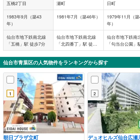
五橋2丁目
瀬町
日町
1983年9月（築43
1981年7月（築46年）
1979年11月（築
年）
年）
仙台市地下鉄南北線
仙台市地下鉄南北線
仙台市地下鉄南
「五橋」駅 徒歩7分
「北四番丁」駅 徒歩
「勾当台公園」駅
14分
歩5分
仙台市青葉区の人気物件をランキングから探す
1
2
朝日プラザ立町
デュオヒルズ仙台広瀬