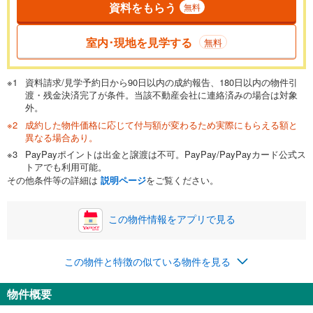
資料をもらう
無料
返済期間
一般的には最長35年まで借り入れ可能です。多くの金融機関
室内･現地を見学する
無料
が完済時の年齢は80歳までを条件としています。
万円
頭金
閉じる
資料請求/見学予約日から90日以内の成約報告、180日以内の物件引
渡・残金決済完了が条件。当該不動産会社に連絡済みの場合は対象
外。
成約した物件価格に応じて付与額が変わるため実際にもらえる額と
0万円
1,880万円
異なる場合あり。
自己資金から住宅購入にかけられる金額を入力してくださ
PayPayポイントは出金と譲渡は不可。PayPay/PayPayカード公式ス
い。一般的には物件価格の2割までが目安です。
万円
トアでも利用可能。
ボーナス
閉じる
/回
その他条件等の詳細は
説明ページ
をご覧ください。
この物件情報をアプリで見る
0円
1,880万円
年2回払いを想定しています。毎月の返済額に加えて、ボー
この物件と特徴の似ている物件を見る
ナス時の増額分（1回分）を入力してください。
ボーナス払いの限度額は金融機関によって異なります。
物件概要
68,002
円
/月
月々の返済額
閉じる