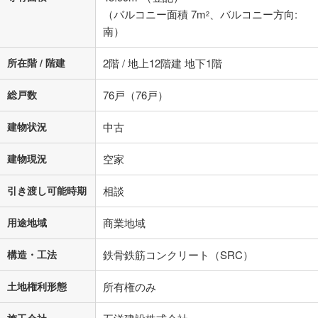
（バルコニー面積 7m
、バルコニー方向:
2
南）
所在階 / 階建
2階 / 地上12階建 地下1階
総戸数
76戸（76戸）
建物状況
中古
建物現況
空家
引き渡し可能時期
相談
用途地域
商業地域
構造・工法
鉄骨鉄筋コンクリート（SRC）
土地権利形態
所有権のみ