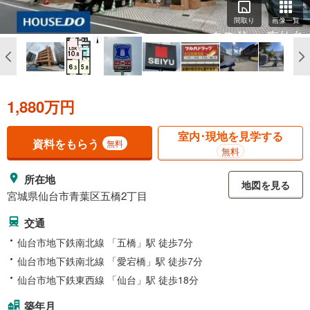
間取り
画像一覧
1,880万円
室内･現地を見学する
資料をもらう
無料
無料
所在地
地図を見る
宮城県仙台市青葉区五橋2丁目
交通
仙台市地下鉄南北線 「五橋」駅 徒歩7分
仙台市地下鉄南北線 「愛宕橋」駅 徒歩7分
仙台市地下鉄東西線 「仙台」駅 徒歩18分
築年月