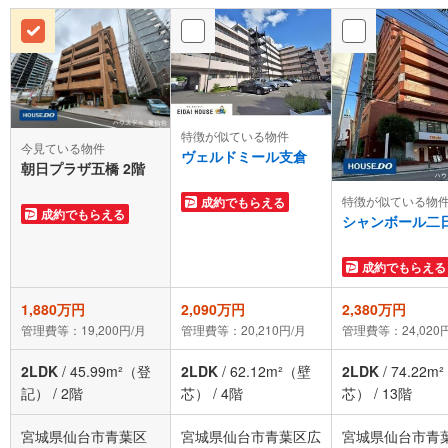
特徴が似ている物件
今見ている物件
ヴェルドミール支倉
朝日プラザ五橋 2階
特徴が似ている物
成約でもらえる
成約でもらえる
シャンボール二
成約でもらえる
1,880万円
2,090万円
2,380万円
管理費等：19,200円/月
管理費等：20,210円/月
管理費等：24,020
2LDK
/
45.99m²（登
2LDK
/
62.12m²（壁
2LDK
/
74.22m
記）
/
2階
芯）
/
4階
芯）
/
13階
宮城県仙台市青葉区
宮城県仙台市青葉区広
宮城県仙台市青