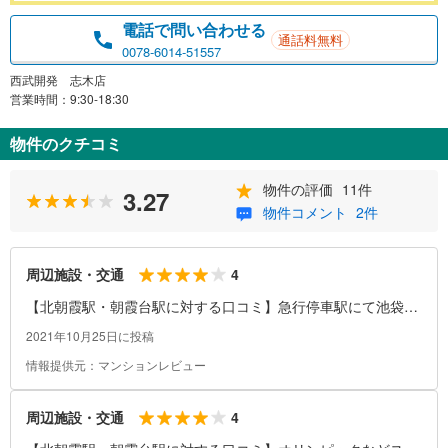
電話で問い合わせる
通話料無料
0078-6014-51557
西武開発 志木店
営業時間：9:30-18:30
物件のクチコミ
物件の評価
11件
3.27
物件コメント
2件
4
周辺施設・交通
【北朝霞駅・朝霞台駅に対する口コミ】急行停車駅にて池袋も
川越もそんなに遠く感じず行く事が出来ます。改札を出て2分
2021年10月25日に投稿
程で武蔵野線の北朝霞がある為、朝霞台から浦和、越谷、三郷
情報提供元：マンションレビュー
などにも行きやすく、少し遠く感じてしまいますが北朝霞から
舞浜まで行く事も出来ますので、乗換なしでディズニーへ行き
たい時など便利です。帰りも東京駅方面よりは空いた電車で帰
4
周辺施設・交通
って来れるのは魅力だと思います。