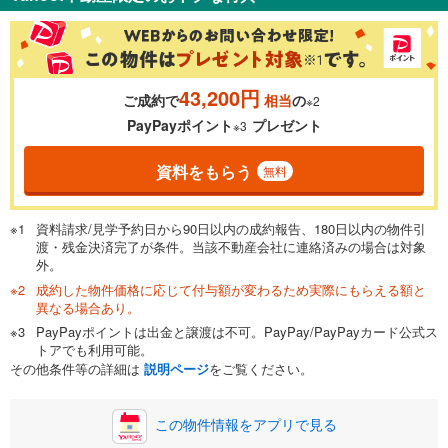
％
金利
43,200円
ご成約で
相当
の
※2
0.01%
14.99%
PayPayポイント
プレゼント
※3
資料をもらう
無料
返済期間
一般的には最長35年まで借り入れ可能です。多くの金融機関
資料請求/見学予約日から90日以内の成約報告、180日以内の物件引
が完済時の年齢は80歳までを条件としています。
渡・残金決済完了が条件。当該不動産会社に連絡済みの場合は対象
万円
頭金
閉じる
外。
成約した物件価格に応じて付与額が変わるため実際にもらえる額と
異なる場合あり。
PayPayポイントは出金と譲渡は不可。PayPay/PayPayカード公式ス
0万円
2,880万円
トアでも利用可能。
自己資金から住宅購入にかけられる金額を入力してくださ
その他条件等の詳細は
説明ページ
をご覧ください。
い。一般的には物件価格の2割までが目安です。
万円
ボーナス
閉じる
/回
この物件情報をアプリで見る