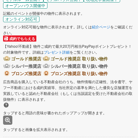
オープンハウス開催中
記載のイベントが開催中の物件に表示されます。
オンライン対応可
オンライン対応可能な物件に表示されます。詳しくは
紹介ページ
をご確認くだ
さい。
成約でもらえる
【Yahoo!不動産】物件ご成約で最大20万円相当PayPayポイントプレゼント！
の対象物件です。詳細は
プレゼント詳細
をご覧ください。
ゴールド推奨店
ゴールド推奨店 取り扱い物件
シルバー推奨店
シルバー推奨店 取り扱い物件
ブロンズ推奨店
ブロンズ推奨店 取り扱い物件
広告商品を購入している不動産会社のうち、物件情報の正確性、法令遵守、ヤ
フー不動産における成約実績等、当社所定の基準を満たした優良な店舗運営を
実践していると認めた不動産会社（もしくは当該認定を受けた不動産会社の取
扱物件）に表示されます。
タップすると用語の意味が書かれたポップアップが開きます。
タップすると画像を拡大表示されます。