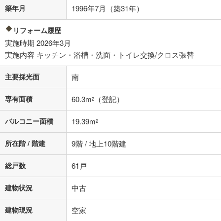
不動産会社に購入相談をする
無料
築年月
1996年7月（築31年）
リフォーム履歴
閉じる
実施時期 2026年3月
実施内容 キッチン・浴槽・洗面・トイレ交換/クロス張替
主要採光面
南
専有面積
60.3m
（登記）
2
バルコニー面積
19.39m
2
所在階 / 階建
9階 / 地上10階建
総戸数
61戸
建物状況
中古
建物現況
空家