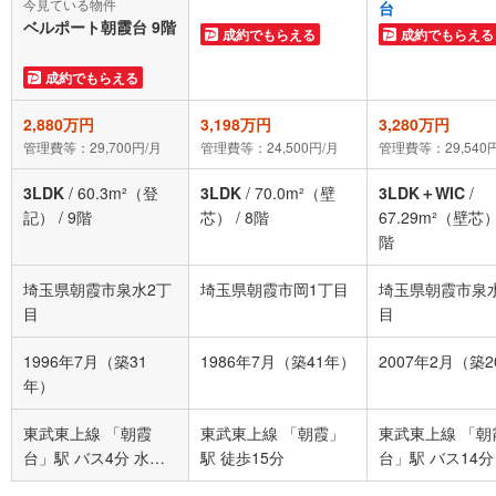
今見ている物件
台
ベルポート朝霞台 9階
成約でもらえる
成約でもらえる
成約でもらえる
2,880万円
3,198万円
3,280万円
管理費等：29,700円/月
管理費等：24,500円/月
管理費等：29,540
3LDK
/
60.3m²（登
3LDK
/
70.0m²（壁
3LDK＋WIC
/
記）
/
9階
芯）
/
8階
67.29m²（壁芯
階
埼玉県朝霞市泉水2丁
埼玉県朝霞市岡1丁目
埼玉県朝霞市泉
目
目
1996年7月（築31
1986年7月（築41年）
2007年2月（築
年）
東武東上線 「朝霞
東武東上線 「朝霞」
東武東上線 「朝
台」駅 バス4分 水道
駅 徒歩15分
台」駅 バス14分
道路入口 バス停下車
止坂上 バス停下