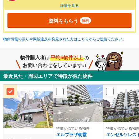
詳細を見る
資料をもらう
無料
物件情報の誤りや掲載違反を発見された方はこちらからご連絡ください。
物件購入者
平均6物件以上
は
の
お問い合わせをしています
※1
最近見た・周辺エリアで特徴が似た物件
特徴が似ている物件
特徴が似ている物
エルプラザ朝霞
エンゼルソレス