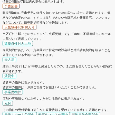
情報公開日が7日以内の場合に表示されます。
予告広告
販売開始前に売出予定の物件を知らせるための広告の場合に表示されます。価
格などが未定のため、すぐには取引できない分譲宅地や新築住宅、マンション
などについて、販売開始時期などを告知します。
人気物件TOP10入り
市区町村・駅ごとのランキング（火曜更新）です。Yahoo!不動産独自のルール
に基づいて表示しています。
建築条件付き土地
売買契約にあたって一定期間内に特定の建設会社と建築請負契約を結ぶことを
条件にしている土地に表示されます。
未入居
建築工事完了日から1年以上経過したものの、まだ誰も住んだことがない住宅に
表示されます。
賃貸中
賃貸中の物件に表示されます。
賃貸中の物件は、原則ご自身でお住まいいただくことができません。
事業用物件
店舗や事務所などにお使いいただける物件に表示されます。
元付
その物件の元付業者（売主から直接依頼を受けている会社）に表示されます。
モデルルーム公開中
モデルハウス公開中
現地見学会開催中