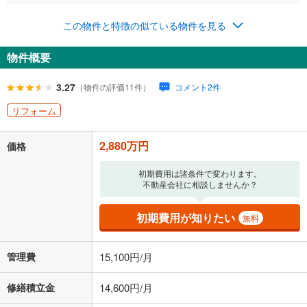
この物件と特徴の似ている物件を見る
0円
2,880万円
年2回払いを想定しています。毎月の返済額に加えて、ボー
物件概要
ナス時の増額分（1回分）を入力してください。
ボーナス払いの限度額は金融機関によって異なります。
3.27
（物件の評価11件）
コメント2件
104,460
円
/月
月々の返済額
閉じる
リフォーム
ローン返済額
74,760
円
（頭金比率
0
%
）
＋修繕積立金
14,600
円
＋管理費
15,100
円
2,880万円
価格
「金利」については、ご利用を予定されている金融機関等にご確認の
初期費用は諸条件で変わります。
上、ご自身での入力をお願いいたします。初期設定で自動入力されてい
不動産会社に相談しませんか？
る値は、実際の金融機関等における貸出金利とは何ら関係がなく、実際
の金融機関等における貸出金利を何ら保証するものではありません。返
初期費用が知りたい
済方法「元利均等返済」にて算出しております。入力された金利を35年
無料
適用した場合の計算結果を表示しています。
その他月額費用や、初期費用がかかります。ご注意ください。実際にお
管理費
15,100円/月
借り入れの際は各金融機関等に、必ずご自身でご確認をお願いいたしま
す。
条件によってお借り入れができないことがあります。
修繕積立金
14,600円/月