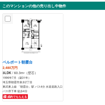
徒歩4分
歩1分
このマンションの他の売り出し中物件
ベルポート朝霞台
2,480万円
3LDK
/ 60.3m
（壁芯）
2
1996年7月（築31年）
埼玉県朝霞市泉水2丁目
東武東上線 「朝霞台」駅 バス4分 水道道路入口
バス停下車 徒歩4分
成約でもらえる