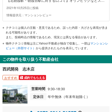
【北朝霞駅・朝霞台駅に対する口コミ】オリンピックなどスー
パーはありますが衣服に拘りが無ければ良いですが、色々な場
2021年10月25日に投稿
所に行ける割に飲食店も充実している割に周りにショッピング
情報提供元：マンションレビュー
モールなど無く不便な気がします。車や電車移動すれば気にな
らないかと思います。
クチコミは個人の主観・意見であるため、誤った内容・大げさな表現が含ま
れる可能性があります。
また、投稿時点の情報であるため、現況とは異なる場合があります。
物件クチコミ情報は主にYahoo!不動産が独自で収集し、一部は
マンションレ
ビュー（外部サイト）
から提供されたものを表示しています。
この物件を取り扱う不動産会社
西武開発 志木店
おすすめ
成約でもらえる
営業時間
9:30-18:30
定休日
年中無休（年末年始除く）