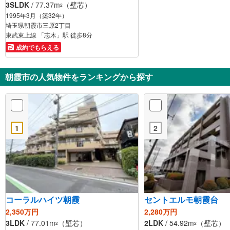
3SLDK
/ 77.37m
（壁芯）
2
1995年3月（築32年）
埼玉県朝霞市三原2丁目
東武東上線 「志木」駅 徒歩8分
成約でもらえる
朝霞市の人気物件をランキングから探す
1
2
コーラルハイツ朝霞
セントエルモ朝霞台
2,350万円
2,280万円
3LDK
/ 77.01m
（壁芯）
2LDK
/ 54.92m
（壁芯）
2
2