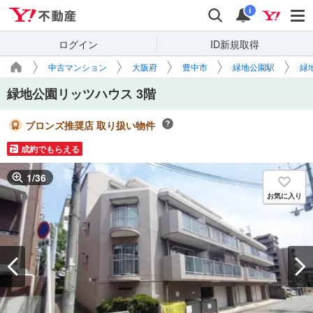
Yahoo!不動産
検索
通知
i
ログイン
ID新規取得
中古マンション
大阪府
豊中市
緑地公園駅
緑
緑地公園リッツハウス 3階
ブロンズ推奨店 取り扱い物件
成約でもらえる
1
/
36
お気に入り