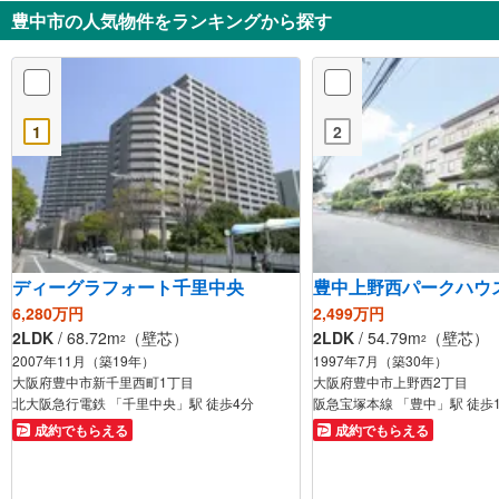
豊中市の人気物件をランキングから探す
1
2
ディーグラフォート千里中央
豊中上野西パークハウ
6,280万円
2,499万円
2LDK
/ 68.72m
（壁芯）
2LDK
/ 54.79m
（壁芯）
2
2
2007年11月（築19年）
1997年7月（築30年）
大阪府豊中市新千里西町1丁目
大阪府豊中市上野西2丁目
北大阪急行電鉄 「千里中央」駅 徒歩4分
阪急宝塚本線 「豊中」駅 徒歩
成約でもらえる
成約でもらえる