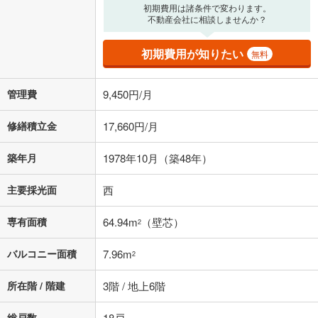
る値は、実際の金融機関等における貸出金利とは何ら関係がなく、実際
初期費用は諸条件で変わります。
の金融機関等における貸出金利を何ら保証するものではありません。返
不動産会社に相談しませんか？
済方法「元利均等返済」にて算出しております。入力された金利を35年
適用した場合の計算結果を表示しています。
初期費用が知りたい
無料
その他月額費用や、初期費用がかかります。ご注意ください。実際にお
借り入れの際は各金融機関等に、必ずご自身でご確認をお願いいたしま
す。
管理費
9,450円/月
条件によってお借り入れができないことがあります。
修繕積立金
17,660円/月
不動産会社に購入相談をする
無料
築年月
1978年10月（築48年）
閉じる
主要採光面
西
専有面積
64.94m
（壁芯）
2
バルコニー面積
7.96m
2
所在階 / 階建
3階 / 地上6階
総戸数
18戸