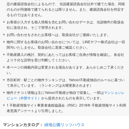
定の建築請負会社によるもので、 当該建築請負会社以外で建てた場合、同様
のものが同価格で建てられるとは限りません。また、建築請負会社を特定す
るものではありません。
お客様が入力する個人情報を含むお問い合わせデータは、当該物件の取扱会
社に送信され、そこで管理されます。
お問い合わせをされたお客様へは、取扱会社がご連絡いたします。
物件に関するお客様のお問い合わせについては、LINEヤフー株式会社は一切
関与いたしません。取扱会社に直接ご確認ください。
不動産購入の検討、契約にあたってはお客様ご自身が情報を確認し、各会社
より十分な説明を受け判断してください。
本ページの掲載内容は変更される場合があります。あらかじめご了承くださ
い。
市区町村・駅ごとの物件ランキングは、Yahoo!不動産独自のルールに基づい
て表示しています。（ランキングは火曜更新されます）
物件クチコミ情報は主にYahoo!不動産が独自で収集し、一部は
マンションレ
ビュー（外部サイト）
から提供されたものを表示しています。
1 不動産情報サイト事業者連絡協議会（RSC）2018年 不動産情報サイト利用
者意識アンケートより引用しました。
マンションカタログ：
緑地公園リッツハウス