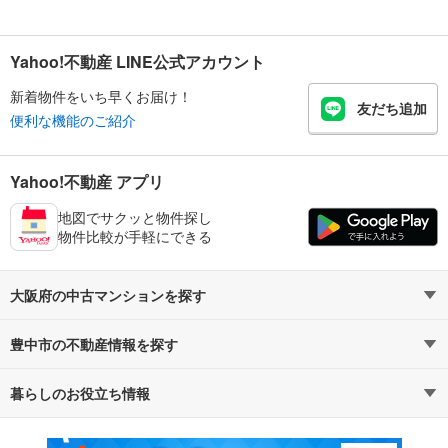
Yahoo!不動産 LINE公式アカウント
新着物件をいち早くお届け！
友だち追加
便利な機能のご紹介
Yahoo!不動産 アプリ
地図でサクッと物件探し
物件比較が手軽にできる
大阪府の中古マンションを探す
豊中市の不動産情報を探す
路線・駅から探す
地域から探す
暮らしのお役立ち情報
不動産・住宅
賃貸住宅
通勤・通学時間から探す
地図から探す
マンションカタログ
教えて！住まいの先生
新築マンション
中古マンション