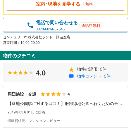
室内･現地を見学する
無料
電話で問い合わせる
通話料無料
0078-6014-57545
センチュリー21株式会社ランド 阿波座店
営業時間：10:00-20:00
物件のクチコミ
物件の評価
2件
4.0
物件コメント
2件
4
周辺施設・交通
【緑地公園駅に対する口コミ】服部緑地公園へ行くための最寄
りの駅です。駅ビルになっており、中には阪急オアシス（スー
2019年03月01日に投稿
パー）、飲食店、本屋、床屋などがあります。駅出口から服部
情報提供元：マンションレビュー
緑地公園への道はゆるい坂道の遊歩道になっています。木々も
繁っていて歩くと気持ちいいです。