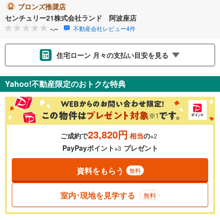
ブロンズ推奨店
センチュリー21株式会社ランド 阿波座店
-.--
不動産会社レビュー4件
住宅ローン 月々の支払い目安を見る
支払いの目安をシミュレーションすることができます。
Yahoo!不動産限定のおトクな特典
％
金利
23,820円
ご成約で
相当
の
※2
0.01%
14.99%
PayPayポイント
プレゼント
※3
資料をもらう
無料
返済期間
一般的には最長35年まで借り入れ可能です。多くの金融機関
室内･現地を見学する
無料
が完済時の年齢は80歳までを条件としています。
万円
頭金
閉じる