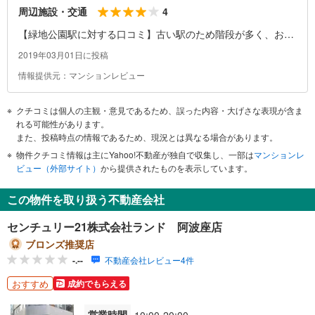
4
周辺施設・交通
【緑地公園駅に対する口コミ】古い駅のため階段が多く、お年
寄りや小さなお子さんを連れた方は移動が大変です。駅の隅に
2019年03月01日に投稿
エレベーターが設置されていますが、外に出た後に公園に行く
情報提供元：マンションレビュー
場合は、結局また別の階段を降りることになるためご注意くだ
さい。
クチコミは個人の主観・意見であるため、誤った内容・大げさな表現が含ま
れる可能性があります。
また、投稿時点の情報であるため、現況とは異なる場合があります。
物件クチコミ情報は主にYahoo!不動産が独自で収集し、一部は
マンションレ
ビュー（外部サイト）
から提供されたものを表示しています。
この物件を取り扱う不動産会社
センチュリー21株式会社ランド 阿波座店
ブロンズ推奨店
-.--
不動産会社レビュー4件
おすすめ
成約でもらえる
営業時間