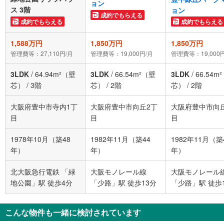
ョン
ス 3階
ョン
成約でもらえる
成約でもらえる
成約でもらえる
1,588万円
1,850万円
1,850万円
管理費等：27,110円/月
管理費等：19,000円/月
管理費等：19,000
3LDK
/
64.94m²（壁
3LDK
/
66.54m²（壁
3LDK
/
66.54m
芯）
/
3階
芯）
/
2階
芯）
/
2階
大阪府豊中市寺内1丁
大阪府豊中市向丘2丁
大阪府豊中市向
目
目
目
1978年10月（築48
1982年11月（築44
1982年11月（築
年）
年）
年）
北大阪急行電鉄 「緑
大阪モノレール線
大阪モノレール
地公園」駅 徒歩4分
「少路」駅 徒歩13分
「少路」駅 徒歩
こんな物件も一緒に検討されています