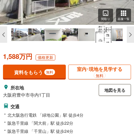
間取り
画像一覧
1,588万円
価格更新
室内･現地を見学する
資料をもらう
無料
無料
所在地
地図を見る
大阪府豊中市寺内1丁目
交通
北大阪急行電鉄 「緑地公園」駅 徒歩4分
阪急千里線 「関大前」駅 徒歩22分
阪急千里線 「千里山」駅 徒歩24分