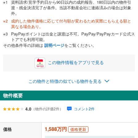
資料請求/見学予約日から90日以内の成約報告、180日以内の物件引
渡・残金決済完了が条件。当該不動産会社に連絡済みの場合は対象
外。
成約した物件価格に応じて付与額が変わるため実際にもらえる額と
0万円
1,588万円
異なる場合あり。
自己資金から住宅購入にかけられる金額を入力してくださ
PayPayポイントは出金と譲渡は不可。PayPay/PayPayカード公式ス
い。一般的には物件価格の2割までが目安です。
万円
トアでも利用可能。
ボーナス
閉じる
/回
その他条件等の詳細は
説明ページ
をご覧ください。
この物件情報をアプリで見る
0円
1,588万円
年2回払いを想定しています。毎月の返済額に加えて、ボー
この物件と特徴の似ている物件を見る
ナス時の増額分（1回分）を入力してください。
ボーナス払いの限度額は金融機関によって異なります。
物件概要
68,332
円
/月
月々の返済額
閉じる
ローン返済額
41,222
円
（頭金比率
0
%
）
4.0
（物件の評価2件）
コメント2件
＋修繕積立金
17,660
円
＋管理費
9,450
円
1,588万円
「金利」については、ご利用を予定されている金融機関等にご確認の
価格
価格更新
上、ご自身での入力をお願いいたします。初期設定で自動入力されてい