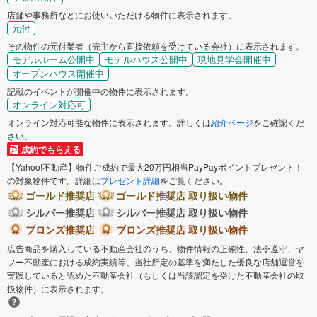
店舗や事務所などにお使いいただける物件に表示されます。
元付
その物件の元付業者（売主から直接依頼を受けている会社）に表示されます。
モデルルーム公開中
モデルハウス公開中
現地見学会開催中
オープンハウス開催中
記載のイベントが開催中の物件に表示されます。
オンライン対応可
オンライン対応可能な物件に表示されます。詳しくは
紹介ページ
をご確認くだ
さい。
成約でもらえる
【Yahoo!不動産】物件ご成約で最大20万円相当PayPayポイントプレゼント！
の対象物件です。詳細は
プレゼント詳細
をご覧ください。
ゴールド推奨店
ゴールド推奨店 取り扱い物件
シルバー推奨店
シルバー推奨店 取り扱い物件
ブロンズ推奨店
ブロンズ推奨店 取り扱い物件
広告商品を購入している不動産会社のうち、物件情報の正確性、法令遵守、ヤ
フー不動産における成約実績等、当社所定の基準を満たした優良な店舗運営を
実践していると認めた不動産会社（もしくは当該認定を受けた不動産会社の取
扱物件）に表示されます。