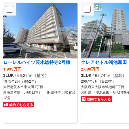
ローレルハイツ茨木総持寺2号棟
クレアセトル鴻池新田
1,999万円
2,890万円
3LDK
/ 66.23m
（壁芯）
3LDK
/ 68.74m
（壁芯）
2
2
1975年2月（築52年）
2007年5月（築20年）
大阪府茨木市東太田1丁目
大阪府東大阪市鴻池町2丁目
東海道本線（JR西日本） 「JR総持寺」駅 徒歩
片町線 「鴻池新田」駅 徒歩9
12分
成約でもらえる
成約でもらえる