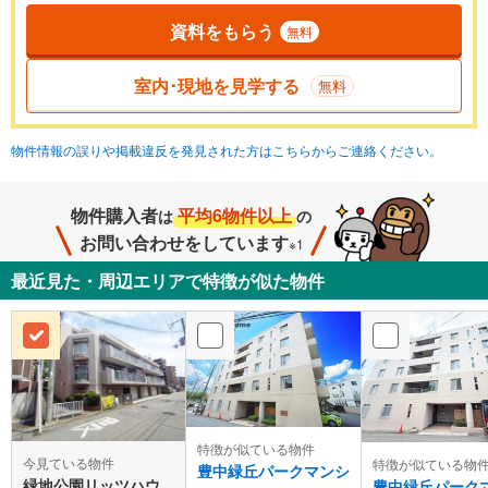
資料をもらう
無料
室内･現地を見学する
無料
物件情報の誤りや掲載違反を発見された方はこちらからご連絡ください。
物件購入者
平均6物件以上
は
の
お問い合わせをしています
※1
最近見た・周辺エリアで特徴が似た物件
特徴が似ている物件
今見ている物件
特徴が似ている物
豊中緑丘パークマンシ
緑地公園リッツハウ
豊中緑丘パーク