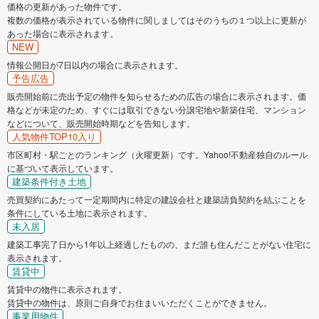
価格の更新があった物件です。
複数の価格が表示されている物件に関しましてはそのうちの１つ以上に更新が
あった場合に表示されます。
NEW
情報公開日が7日以内の場合に表示されます。
予告広告
販売開始前に売出予定の物件を知らせるための広告の場合に表示されます。価
格などが未定のため、すぐには取引できない分譲宅地や新築住宅、マンション
などについて、販売開始時期などを告知します。
人気物件TOP10入り
市区町村・駅ごとのランキング（火曜更新）です。Yahoo!不動産独自のルール
に基づいて表示しています。
建築条件付き土地
売買契約にあたって一定期間内に特定の建設会社と建築請負契約を結ぶことを
条件にしている土地に表示されます。
未入居
建築工事完了日から1年以上経過したものの、まだ誰も住んだことがない住宅に
表示されます。
賃貸中
賃貸中の物件に表示されます。
賃貸中の物件は、原則ご自身でお住まいいただくことができません。
事業用物件