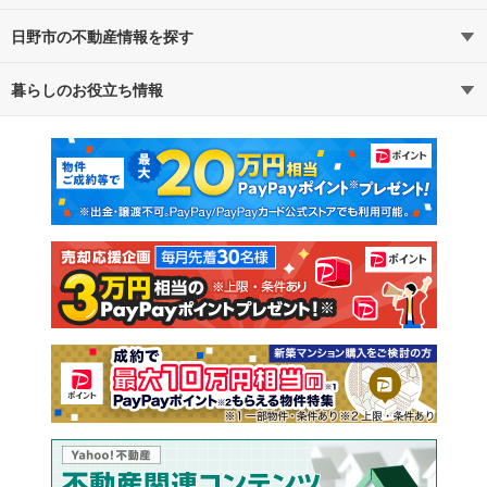
日野市の不動産情報を探す
路線・駅から探す
地域から探す
暮らしのお役立ち情報
不動産・住宅
賃貸住宅
通勤・通学時間から探す
地図から探す
マンションカタログ
教えて！住まいの先生
新築マンション
中古マンション
新築一戸建て
中古一戸建て
注文住宅
土地
売却査定