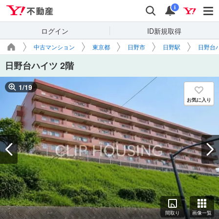
Yahoo!不動産
検索
通知
i
ログイン
ID新規取得
中古マンション
東京都
日野市
日野駅
日野台ハ
日野台ハイツ 2階
1
/
19
お気に入り
間取り
画像一覧