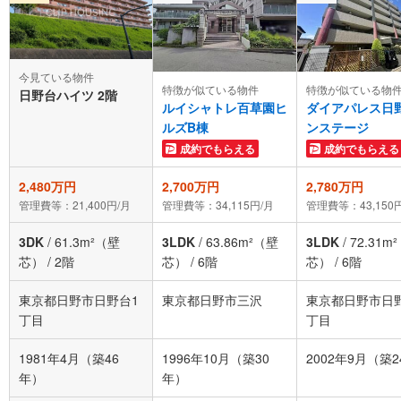
今見ている物件
特徴が似ている物件
特徴が似ている物
日野台ハイツ 2階
ルイシャトレ百草園ヒ
ダイアパレス日
ルズB棟
ンステージ
成約でもらえる
成約でもらえる
2,480万円
2,700万円
2,780万円
管理費等：21,400円/月
管理費等：34,115円/月
管理費等：43,150
3DK
/
61.3m²（壁
3LDK
/
63.86m²（壁
3LDK
/
72.31m
芯）
/
2階
芯）
/
6階
芯）
/
6階
東京都日野市日野台1
東京都日野市三沢
東京都日野市日
丁目
丁目
1981年4月（築46
1996年10月（築30
2002年9月（築
年）
年）