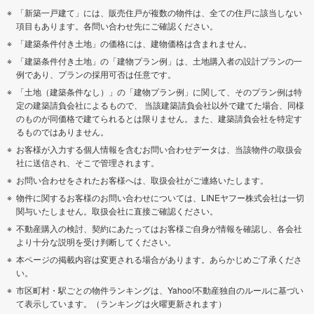
「新築一戸建て」には、販売住戸が複数の物件は、全ての住戸に該当しない
項目もあります。各問い合わせ先にご確認ください。
「建築条件付き土地」の価格には、建物価格は含まれません。
「建築条件付き土地」の「建物プラン例」は、土地購入者の設計プランの一
例であり、プランの採用可否は任意です。
「土地（建築条件なし）」の「建物プラン例」に関して、そのプラン例は特
定の建築請負会社によるもので、 当該建築請負会社以外で建てた場合、同様
のものが同価格で建てられるとは限りません。また、建築請負会社を特定す
るものではありません。
お客様が入力する個人情報を含むお問い合わせデータは、当該物件の取扱会
社に送信され、そこで管理されます。
お問い合わせをされたお客様へは、取扱会社がご連絡いたします。
物件に関するお客様のお問い合わせについては、LINEヤフー株式会社は一切
関与いたしません。取扱会社に直接ご確認ください。
不動産購入の検討、契約にあたってはお客様ご自身が情報を確認し、各会社
より十分な説明を受け判断してください。
本ページの掲載内容は変更される場合があります。あらかじめご了承くださ
い。
市区町村・駅ごとの物件ランキングは、Yahoo!不動産独自のルールに基づい
て表示しています。（ランキングは火曜更新されます）