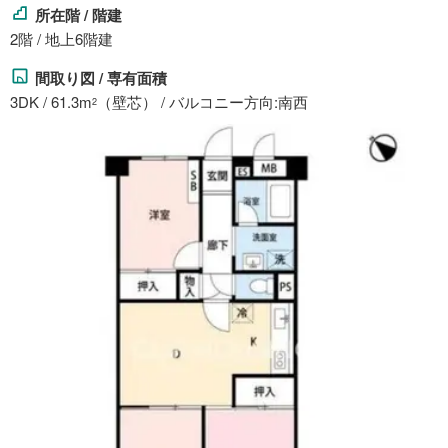
所在階 / 階建
2階 / 地上6階建
間取り図 / 専有面積
3DK / 61.3m
（壁芯） / バルコニー方向:南西
2