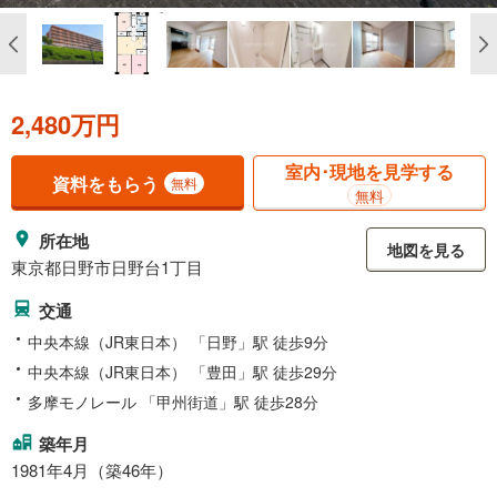
2,480万円
室内･現地を見学する
資料をもらう
無料
無料
所在地
地図を見る
東京都日野市日野台1丁目
交通
中央本線（JR東日本） 「日野」駅 徒歩9分
中央本線（JR東日本） 「豊田」駅 徒歩29分
多摩モノレール 「甲州街道」駅 徒歩28分
築年月
1981年4月（築46年）