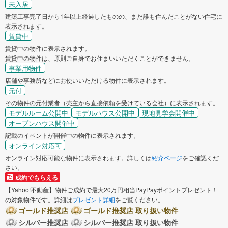
未入居
建築工事完了日から1年以上経過したものの、まだ誰も住んだことがない住宅に
表示されます。
賃貸中
賃貸中の物件に表示されます。
賃貸中の物件は、原則ご自身でお住まいいただくことができません。
事業用物件
店舗や事務所などにお使いいただける物件に表示されます。
元付
その物件の元付業者（売主から直接依頼を受けている会社）に表示されます。
モデルルーム公開中
モデルハウス公開中
現地見学会開催中
オープンハウス開催中
記載のイベントが開催中の物件に表示されます。
オンライン対応可
オンライン対応可能な物件に表示されます。詳しくは
紹介ページ
をご確認くだ
さい。
成約でもらえる
【Yahoo!不動産】物件ご成約で最大20万円相当PayPayポイントプレゼント！
の対象物件です。詳細は
プレゼント詳細
をご覧ください。
ゴールド推奨店
ゴールド推奨店 取り扱い物件
シルバー推奨店
シルバー推奨店 取り扱い物件