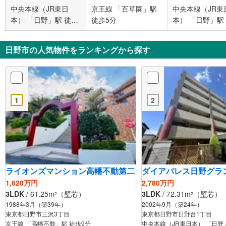
中央本線（JR東日
京王線 「百草園」駅
中央本線（JR東
本） 「日野」駅 徒歩
徒歩5分
本） 「日野」駅
9分
12分
日野市の人気物件をランキングから探す
1
2
ライオンズマンション高幡不動第二
ダイアパレス日野グラ
1,620万円
2,780万円
3LDK
/ 61.25m
（壁芯）
3LDK
/ 72.31m
（壁芯）
2
2
1988年3月（築39年）
2002年9月（築24年）
東京都日野市三沢3丁目
東京都日野市日野台1丁目
京王線 「高幡不動」駅 徒歩9分
中央本線（JR東日本） 「日野」