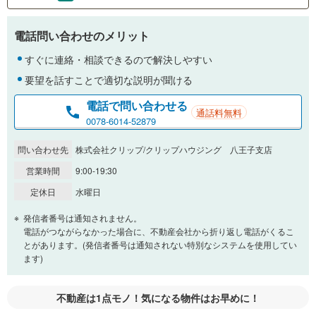
支払いの目安をシミュレーションすることができます。
電話問い合わせのメリット
％
金利
すぐに連絡・相談できるので解決しやすい
要望を話すことで適切な説明が聞ける
電話で問い合わせる
通話料無料
0.01%
14.99%
0078-6014-52879
問い合わせ先
株式会社クリップ/クリップハウジング 八王子支店
返済期間
営業時間
9:00-19:30
一般的には最長35年まで借り入れ可能です。多くの金融機関
定休日
水曜日
が完済時の年齢は80歳までを条件としています。
万円
頭金
発信者番号は通知されません。
閉じる
電話がつながらなかった場合に、不動産会社から折り返し電話がくるこ
とがあります。(発信者番号は通知されない特別なシステムを使用してい
ます)
0万円
2,480万円
自己資金から住宅購入にかけられる金額を入力してくださ
不動産は1点モノ！気になる物件はお早めに！
い。一般的には物件価格の2割までが目安です。
万円