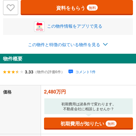
ボーナス
閉じる
/回
資料をもらう
無料
この物件情報をアプリで見る
0円
2,480万円
年2回払いを想定しています。毎月の返済額に加えて、ボー
ナス時の増額分（1回分）を入力してください。
この物件と特徴の似ている物件を見る
ボーナス払いの限度額は金融機関によって異なります。
85,777
円
/月
物件概要
月々の返済額
閉じる
ローン返済額
64,377
円
（頭金比率
0
%
）
3.33
（物件の評価6件）
コメント1件
＋修繕積立金
10,480
円
＋管理費
10,920
円
「金利」については、ご利用を予定されている金融機関等にご確認の
2,480万円
価格
上、ご自身での入力をお願いいたします。初期設定で自動入力されてい
る値は、実際の金融機関等における貸出金利とは何ら関係がなく、実際
初期費用は諸条件で変わります。
の金融機関等における貸出金利を何ら保証するものではありません。返
不動産会社に相談しませんか？
済方法「元利均等返済」にて算出しております。入力された金利を35年
適用した場合の計算結果を表示しています。
初期費用が知りたい
無料
その他月額費用や、初期費用がかかります。ご注意ください。実際にお
借り入れの際は各金融機関等に、必ずご自身でご確認をお願いいたしま
す。