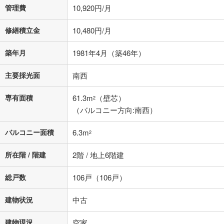
管理費
10,920円/月
条件によってお借り入れができないことがあります。
修繕積立金
不動産会社に購入相談をする
10,480円/月
無料
築年月
1981年4月（築46年）
閉じる
主要採光面
南西
専有面積
61.3m
（壁芯）
2
（バルコニー方向:南西）
バルコニー面積
6.3m
2
所在階 / 階建
2階 / 地上6階建
総戸数
106戸（106戸）
建物状況
中古
建物現況
空家