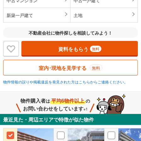
中古マンション
中古一戸建て
新築一戸建て
土地
不動産会社に物件探しを相談してみよう！
資料をもらう
無料
室内･現地を見学する
無料
物件情報の誤りや掲載違反を発見された方はこちらからご連絡ください。
物件購入者
平均6物件以上
は
の
お問い合わせをしています
※1
最近見た・周辺エリアで特徴が似た物件