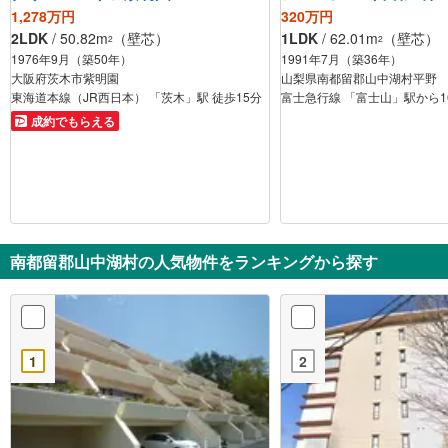
1,278万円
320万円
2LDK
/ 50.82m
（壁芯）
1LDK
/ 62.01m
（壁芯）
2
2
1976年9月（築50年）
1991年7月（築36年）
大阪府茨木市紫明園
山梨県南都留郡山中湖村平野
東海道本線（JR西日本） 「茨木」駅 徒歩15分
富士急行線 「富士山」駅から16
成約でもらえる
南都留郡山中湖村の人気物件をランキングから探す
1
2