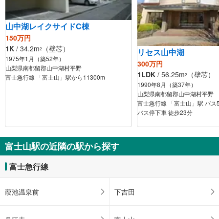
山中湖レイクサイドC棟
150万円
1K
/ 34.2m
（壁芯）
2
リセス山中湖
1975年1月（築52年）
300万円
山梨県南都留郡山中湖村平野
1LDK
/ 56.25m
（壁芯）
2
富士急行線 「富士山」駅から11300m
1990年8月（築37年）
山梨県南都留郡山中湖村平野
富士急行線 「富士山」駅 バス
バス停下車 徒歩23分
富士山駅の近隣の駅から探す
富士急行線
葭池温泉前
下吉田