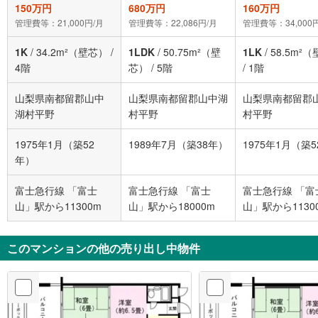
150万円
680万円
160万円
管理費等：21,000円/月
管理費等：22,086円/月
管理費等：34,000
1K
/
34.2m²（壁芯）
/
1LDK
/
50.75m²（壁
1LK
/
58.5m²
4階
芯）
/
5階
/
1階
山梨県南都留郡山中
山梨県南都留郡山中湖
山梨県南都留郡
湖村平野
村平野
村平野
1975年1月（築52
1989年7月（築38年）
1975年1月（築
年）
富士急行線 「富士
富士急行線 「富士
富士急行線 「富
山」駅から11300m
山」駅から18000m
山」駅から1130
このマンションの他の売り出し中物件