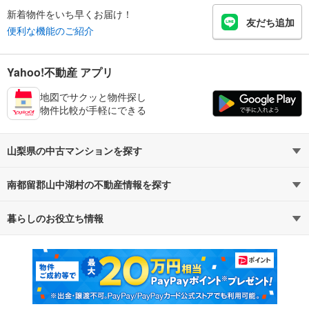
新着物件をいち早くお届け！
友だち追加
便利な機能のご紹介
Yahoo!不動産 アプリ
地図でサクッと物件探し
物件比較が手軽にできる
山梨県の中古マンションを探す
南都留郡山中湖村の不動産情報を探す
路線・駅から探す
地域から探す
暮らしのお役立ち情報
不動産・住宅
賃貸住宅
通勤・通学時間から探す
地図から探す
マンションカタログ
教えて！住まいの先生
新築マンション
中古マンション
新築一戸建て
中古一戸建て