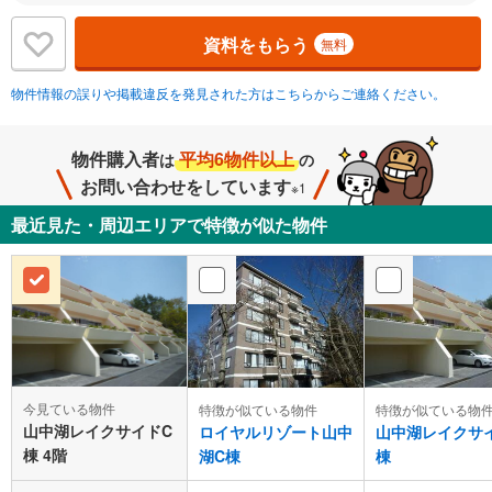
資料をもらう
無料
物件情報の誤りや掲載違反を発見された方はこちらからご連絡ください。
物件購入者
平均6物件以上
は
の
お問い合わせをしています
※1
最近見た・周辺エリアで特徴が似た物件
今見ている物件
特徴が似ている物件
特徴が似ている物
山中湖レイクサイドC
ロイヤルリゾート山中
山中湖レイクサ
棟 4階
湖C棟
棟