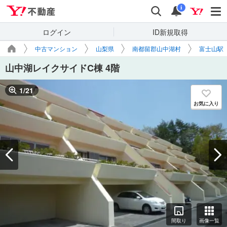
Yahoo!不動産
検索
通知
i
ログイン
ID新規取得
中古マンション
山梨県
南都留郡山中湖村
富士山駅
山中湖レイクサイドC棟 4階
1
/
21
お気に入り
間取り
画像一覧