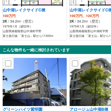
山中湖レイクサイドC棟
山中湖レイクサイドC
100万円
100万円、120万円
2K
/ 34.2m
（壁芯）
2K
/ 34.2m
（壁芯）
2
2
1975年1月（築52年）
1975年1月（築52年）
山梨県南都留郡山中湖村平野
山梨県南都留郡山中湖村平野
富士急行線 「富士山」駅から11300m
富士急行線 「富士山」駅から11
こんな物件も一緒に検討されています
グリーンハイツ紫明園
アロージュ山中湖B棟