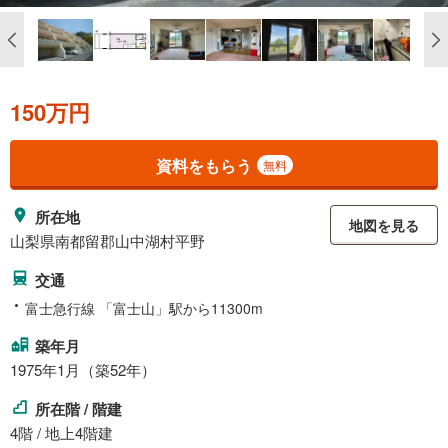
150万円
資料をもらう
無料
所在地
地図を見る
山梨県南都留郡山中湖村平野
交通
富士急行線 「富士山」駅から11300m
築年月
1975年1月（築52年）
所在階 / 階建
4階 / 地上4階建