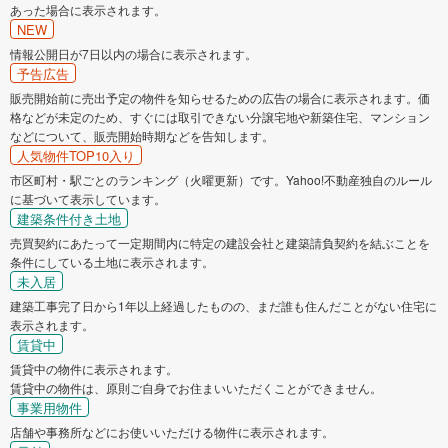
あった場合に表示されます。
NEW
情報公開日が7日以内の場合に表示されます。
予告広告
販売開始前に売出予定の物件を知らせるための広告の場合に表示されます。価
格などが未定のため、すぐには取引できない分譲宅地や新築住宅、マンション
などについて、販売開始時期などを告知します。
人気物件TOP10入り
市区町村・駅ごとのランキング（火曜更新）です。Yahoo!不動産独自のルール
に基づいて表示しています。
建築条件付き土地
売買契約にあたって一定期間内に特定の建設会社と建築請負契約を結ぶことを
条件にしている土地に表示されます。
未入居
建築工事完了日から1年以上経過したものの、まだ誰も住んだことがない住宅に
表示されます。
賃貸中
賃貸中の物件に表示されます。
賃貸中の物件は、原則ご自身でお住まいいただくことができません。
事業用物件
店舗や事務所などにお使いいただける物件に表示されます。