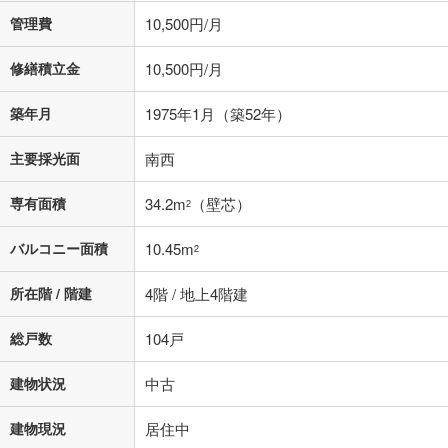
管理費
10,500円/月
修繕積立金
10,500円/月
築年月
1975年1月（築52年）
主要採光面
南西
専有面積
34.2m
（壁芯）
2
バルコニー面積
10.45m
2
所在階 / 階建
4階 / 地上4階建
総戸数
104戸
建物状況
中古
建物現況
居住中