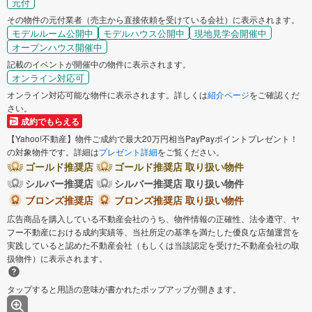
元付
その物件の元付業者（売主から直接依頼を受けている会社）に表示されます。
モデルルーム公開中
モデルハウス公開中
現地見学会開催中
オープンハウス開催中
記載のイベントが開催中の物件に表示されます。
オンライン対応可
オンライン対応可能な物件に表示されます。詳しくは
紹介ページ
をご確認くだ
さい。
成約でもらえる
【Yahoo!不動産】物件ご成約で最大20万円相当PayPayポイントプレゼント！
の対象物件です。詳細は
プレゼント詳細
をご覧ください。
ゴールド推奨店
ゴールド推奨店 取り扱い物件
シルバー推奨店
シルバー推奨店 取り扱い物件
ブロンズ推奨店
ブロンズ推奨店 取り扱い物件
広告商品を購入している不動産会社のうち、物件情報の正確性、法令遵守、ヤ
フー不動産における成約実績等、当社所定の基準を満たした優良な店舗運営を
実践していると認めた不動産会社（もしくは当該認定を受けた不動産会社の取
扱物件）に表示されます。
タップすると用語の意味が書かれたポップアップが開きます。