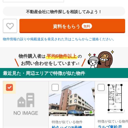
不動産会社に物件探しを相談してみよう！
資料をもらう
無料
物件情報の誤りや掲載違反を発見された方はこちらからご連絡ください。
物件購入者
平均6物件以上
は
の
お問い合わせをしています
※1
最近見た・周辺エリアで特徴が似た物件
特徴が似ている物
特徴が似ている物件
ラルゴ東松戸
松久ハイツ8号棟