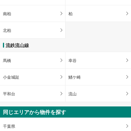
南柏
柏
北柏
流鉄流山線
馬橋
幸谷
小金城趾
鰭ケ崎
平和台
流山
同じエリアから物件を探す
千葉県