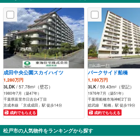
成田中央公園スカイハイツ
パークサイド船橋
1,280万円
1,180万円
3LDK
/ 57.78m
（壁芯）
3LK
/ 59.43m
（登記）
2
2
1980年7月（築47年）
1976年7月（築51年）
千葉県富里市日吉台4丁目
千葉県船橋市海神町2丁目
京成本線 「京成成田」駅 徒歩14分
総武線 「船橋」駅 徒歩19分
成約でもらえる
成約でもらえる
松戸市の人気物件をランキングから探す