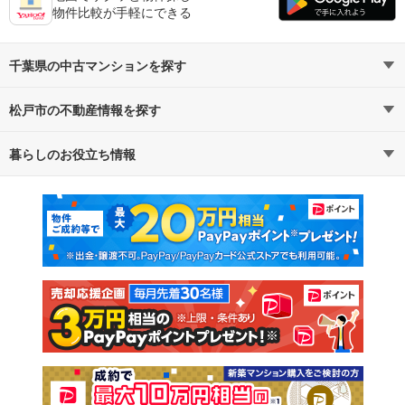
物件比較が手軽にできる
千葉県の中古マンションを探す
松戸市の不動産情報を探す
路線・駅から探す
地域から探す
暮らしのお役立ち情報
不動産・住宅
賃貸住宅
通勤・通学時間から探す
地図から探す
マンションカタログ
教えて！住まいの先生
新築マンション
中古マンション
新築一戸建て
中古一戸建て
注文住宅
土地
売却査定