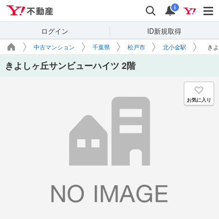
Yahoo!不動産
検索
通知
i
ログイン
ID新規取得
中古マンション
千葉県
松戸市
北小金駅
きよ
きよしヶ丘サンビューハイツ 2階
お気に入り