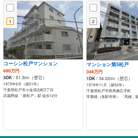
1
2
コーシン松戸マンション
マンション第5松戸
690万円
348万円
3DK
/ 51.3m
（壁芯）
1DK
/ 34.02m
（壁芯）
2
2
1975年9月（築51年）
1974年11月（築52年）
千葉県松戸市小金清志町2丁目
千葉県松戸市西馬橋広手町
武蔵野線 「新松戸」駅 徒歩12分
常磐線（各駅停車） 「馬橋」駅