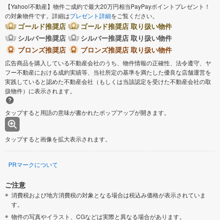
【Yahoo!不動産】物件ご成約で最大20万円相当PayPayポイントプレゼント！
の対象物件です。詳細は
プレゼント詳細
をご覧ください。
ゴールド推奨店
ゴールド推奨店 取り扱い物件
シルバー推奨店
シルバー推奨店 取り扱い物件
ブロンズ推奨店
ブロンズ推奨店 取り扱い物件
広告商品を購入している不動産会社のうち、物件情報の正確性、法令遵守、ヤ
フー不動産における成約実績等、当社所定の基準を満たした優良な店舗運営を
実践していると認めた不動産会社（もしくは当該認定を受けた不動産会社の取
扱物件）に表示されます。
タップすると用語の意味が書かれたポップアップが開きます。
タップすると画像を拡大表示されます。
PRマークについて
ご注意
消費税および地方消費税の対象となる場合は税込み価格が表示されていま
す。
物件の写真やイラスト、CGなどは実際と異なる場合があります。