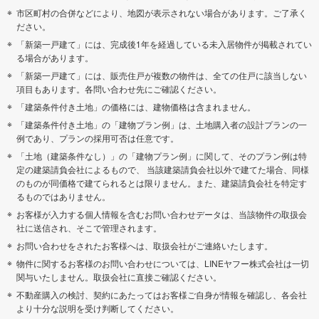
市区町村の合併などにより、地図が表示されない場合があります。ご了承く
ださい。
「新築一戸建て」には、完成後1年を経過している未入居物件が掲載されてい
る場合があります。
「新築一戸建て」には、販売住戸が複数の物件は、全ての住戸に該当しない
項目もあります。各問い合わせ先にご確認ください。
「建築条件付き土地」の価格には、建物価格は含まれません。
「建築条件付き土地」の「建物プラン例」は、土地購入者の設計プランの一
例であり、プランの採用可否は任意です。
「土地（建築条件なし）」の「建物プラン例」に関して、そのプラン例は特
定の建築請負会社によるもので、 当該建築請負会社以外で建てた場合、同様
のものが同価格で建てられるとは限りません。また、建築請負会社を特定す
るものではありません。
お客様が入力する個人情報を含むお問い合わせデータは、当該物件の取扱会
社に送信され、そこで管理されます。
お問い合わせをされたお客様へは、取扱会社がご連絡いたします。
物件に関するお客様のお問い合わせについては、LINEヤフー株式会社は一切
関与いたしません。取扱会社に直接ご確認ください。
不動産購入の検討、契約にあたってはお客様ご自身が情報を確認し、各会社
より十分な説明を受け判断してください。