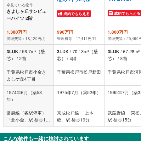
今見ている物件
きよしヶ丘サンビュ
成約でもらえる
成約でもらえる
ーハイツ 2階
1,380万円
990万円
1,800万円
管理費等：18,120円/月
管理費等：17,411円/月
管理費等：25,490
3LDK
/
56.7m²（壁
3LDK
/
70.13m²（壁
3LDK
/
67.28m
芯）
/
2階
芯）
/
4階
芯）
/
8階
千葉県松戸市小金き
千葉県松戸市松戸新田
千葉県松戸市河
よしケ丘4丁目
1974年6月（築53
1975年7月（築52年）
1995年7月（築
年）
常磐線（各駅停車）
京成松戸線 「上本
武蔵野線 「東松
「北小金」駅 徒歩15
郷」駅 徒歩19分
駅 徒歩15分
分
こんな物件も一緒に検討されています