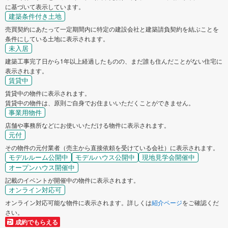
に基づいて表示しています。
建築条件付き土地
売買契約にあたって一定期間内に特定の建設会社と建築請負契約を結ぶことを
条件にしている土地に表示されます。
未入居
建築工事完了日から1年以上経過したものの、まだ誰も住んだことがない住宅に
表示されます。
賃貸中
賃貸中の物件に表示されます。
賃貸中の物件は、原則ご自身でお住まいいただくことができません。
事業用物件
店舗や事務所などにお使いいただける物件に表示されます。
元付
その物件の元付業者（売主から直接依頼を受けている会社）に表示されます。
モデルルーム公開中
モデルハウス公開中
現地見学会開催中
オープンハウス開催中
記載のイベントが開催中の物件に表示されます。
オンライン対応可
オンライン対応可能な物件に表示されます。詳しくは
紹介ページ
をご確認くだ
さい。
成約でもらえる