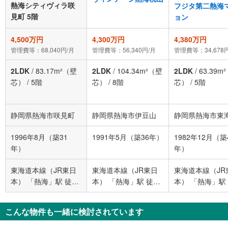
熱海シティヴィラ咲
フジタ第二熱海
見町 5階
ョン
4,500万円
4,300万円
4,380万円
管理費等：68,040円/月
管理費等：56,340円/月
管理費等：34,678
2LDK
/
83.17m²（壁
2LDK
/
104.34m²（壁
2LDK
/
63.39m
芯）
/
5階
芯）
/
8階
芯）
/
5階
静岡県熱海市咲見町
静岡県熱海市伊豆山
静岡県熱海市東
1996年8月（築31
1991年5月（築36年）
1982年12月（築
年）
年）
東海道本線（JR東日
東海道本線（JR東日
東海道本線（JR
本） 「熱海」駅 徒歩
本） 「熱海」駅 徒歩
本） 「熱海」駅
6分
10分
9分
こんな物件も一緒に検討されています