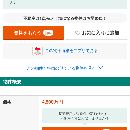
ます)
0万円
4,500万円
自己資金から住宅購入にかけられる金額を入力してくださ
不動産は1点モノ！気になる物件はお早めに！
い。一般的には物件価格の2割までが目安です。
万円
ボーナス
閉じる
/回
資料をもらう
お気に入りに追加
無料
この物件情報をアプリで見る
0円
4,500万円
年2回払いを想定しています。毎月の返済額に加えて、ボー
ナス時の増額分（1回分）を入力してください。
この物件と特徴の似ている物件を見る
ボーナス払いの限度額は金融機関によって異なります。
184,853
円
/月
物件概要
月々の返済額
閉じる
ローン返済額
116,813
円
（頭金比率
0
%
）
＋修繕積立金
25,740
円
＋管理費
42,300
円
4,500万円
価格
「金利」については、ご利用を予定されている金融機関等にご確認の
初期費用は諸条件で変わります。
上、ご自身での入力をお願いいたします。初期設定で自動入力されてい
不動産会社に相談しませんか？
る値は、実際の金融機関等における貸出金利とは何ら関係がなく、実際
の金融機関等における貸出金利を何ら保証するものではありません。返