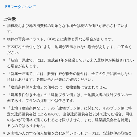
PRマークについて
ご注意
消費税および地方消費税の対象となる場合は税込み価格が表示されていま
す。
物件の写真やイラスト、CGなどは実際と異なる場合があります。
市区町村の合併などにより、地図が表示されない場合があります。ご了承く
ださい。
「新築一戸建て」には、完成後1年を経過している未入居物件が掲載されてい
る場合があります。
「新築一戸建て」には、販売住戸が複数の物件は、全ての住戸に該当しない
項目もあります。各問い合わせ先にご確認ください。
「建築条件付き土地」の価格には、建物価格は含まれません。
「建築条件付き土地」の「建物プラン例」は、土地購入者の設計プランの一
例であり、プランの採用可否は任意です。
「土地（建築条件なし）」の「建物プラン例」に関して、そのプラン例は特
定の建築請負会社によるもので、 当該建築請負会社以外で建てた場合、同様
のものが同価格で建てられるとは限りません。また、建築請負会社を特定す
るものではありません。
お客様が入力する個人情報を含むお問い合わせデータは、当該物件の取扱会