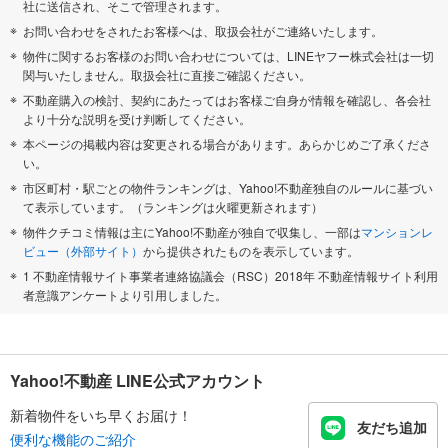
社に送信され、そこで管理されます。
お問い合わせをされたお客様へは、取扱会社がご連絡いたします。
物件に関するお客様のお問い合わせについては、LINEヤフー株式会社は一切
関与いたしません。取扱会社に直接ご確認ください。
不動産購入の検討、契約にあたってはお客様ご自身が情報を確認し、各会社
より十分な説明を受け判断してください。
本ページの掲載内容は変更される場合があります。あらかじめご了承くださ
い。
市区町村・駅ごとの物件ランキングは、Yahoo!不動産独自のルールに基づい
て表示しています。（ランキングは火曜更新されます）
物件クチコミ情報は主にYahoo!不動産が独自で収集し、一部は
マンションレ
ビュー（外部サイト）
から提供されたものを表示しています。
1 不動産情報サイト事業者連絡協議会（RSC）2018年 不動産情報サイト利用
者意識アンケートより引用しました。
Yahoo!不動産 LINE公式アカウント
新着物件をいち早くお届け！
友だち追加
便利な機能のご紹介