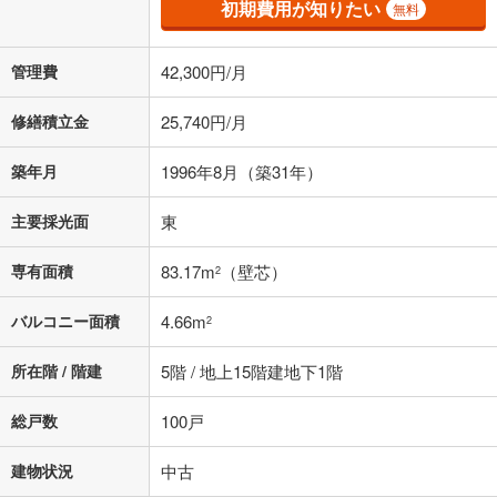
初期費用が知りたい
無料
済方法「元利均等返済」にて算出しております。入力された金利を35年
適用した場合の計算結果を表示しています。
その他月額費用や、初期費用がかかります。ご注意ください。実際にお
管理費
42,300円/月
借り入れの際は各金融機関等に、必ずご自身でご確認をお願いいたしま
す。
条件によってお借り入れができないことがあります。
修繕積立金
25,740円/月
不動産会社に購入相談をする
無料
築年月
1996年8月（築31年）
主要採光面
東
閉じる
専有面積
83.17m
（壁芯）
2
バルコニー面積
4.66m
2
所在階 / 階建
5階 / 地上15階建地下1階
総戸数
100戸
建物状況
中古