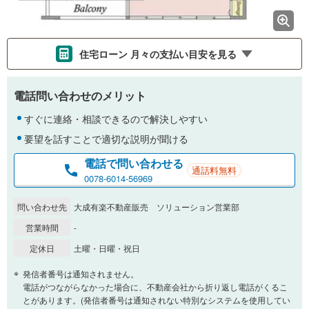
住宅ローン 月々の支払い目安を見る
支払いの目安をシミュレーションすることができます。
電話問い合わせのメリット
％
金利
すぐに連絡・相談できるので解決しやすい
要望を話すことで適切な説明が聞ける
電話で問い合わせる
通話料無料
0.01%
14.99%
0078-6014-56969
問い合わせ先
大成有楽不動産販売 ソリューション営業部
返済期間
営業時間
-
一般的には最長35年まで借り入れ可能です。多くの金融機関
定休日
土曜・日曜・祝日
が完済時の年齢は80歳までを条件としています。
万円
頭金
発信者番号は通知されません。
閉じる
電話がつながらなかった場合に、不動産会社から折り返し電話がくるこ
とがあります。(発信者番号は通知されない特別なシステムを使用してい