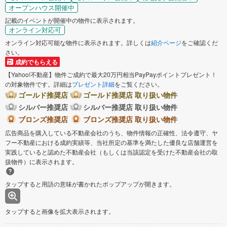
オープンハウス開催中
記載のイベントが開催中の物件に表示されます。
オンライン対応可
オンライン対応可能な物件に表示されます。詳しくは
紹介ページ
をご確認くだ
さい。
成約でもらえる
【Yahoo!不動産】物件ご成約で最大20万円相当PayPayポイントプレゼント！
の対象物件です。詳細は
プレゼント詳細
をご覧ください。
ゴールド推奨店
ゴールド推奨店 取り扱い物件
シルバー推奨店
シルバー推奨店 取り扱い物件
ブロンズ推奨店
ブロンズ推奨店 取り扱い物件
広告商品を購入している不動産会社のうち、物件情報の正確性、法令遵守、ヤ
フー不動産における成約実績等、当社所定の基準を満たした優良な店舗運営を
実践していると認めた不動産会社（もしくは当該認定を受けた不動産会社の取
扱物件）に表示されます。
タップすると用語の意味が書かれたポップアップが開きます。
タップすると画像を拡大表示されます。