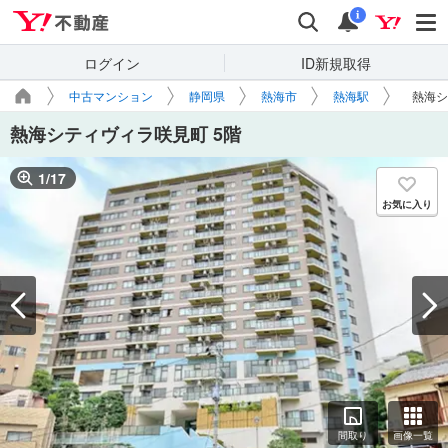
Yahoo!不動産
検索
通知
i
ログイン
ID新規取得
中古マンション
静岡県
熱海市
熱海駅
熱海シ
熱海シティヴィラ咲見町 5階
1
/
17
お気に入り
間取り
画像一覧