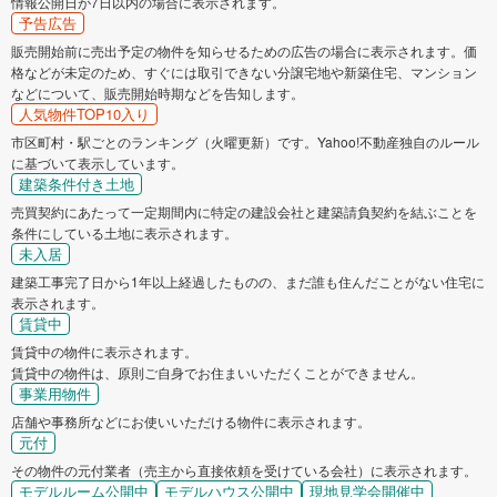
情報公開日が7日以内の場合に表示されます。
予告広告
販売開始前に売出予定の物件を知らせるための広告の場合に表示されます。価
格などが未定のため、すぐには取引できない分譲宅地や新築住宅、マンション
などについて、販売開始時期などを告知します。
人気物件TOP10入り
市区町村・駅ごとのランキング（火曜更新）です。Yahoo!不動産独自のルール
に基づいて表示しています。
建築条件付き土地
売買契約にあたって一定期間内に特定の建設会社と建築請負契約を結ぶことを
条件にしている土地に表示されます。
未入居
建築工事完了日から1年以上経過したものの、まだ誰も住んだことがない住宅に
表示されます。
賃貸中
賃貸中の物件に表示されます。
賃貸中の物件は、原則ご自身でお住まいいただくことができません。
事業用物件
店舗や事務所などにお使いいただける物件に表示されます。
元付
その物件の元付業者（売主から直接依頼を受けている会社）に表示されます。
モデルルーム公開中
モデルハウス公開中
現地見学会開催中