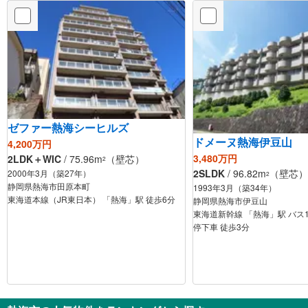
ゼファー熱海シーヒルズ
ドメーヌ熱海伊豆山
4,200万円
3,480万円
2LDK＋WIC
/ 75.96m
（壁芯）
2
2SLDK
/ 96.82m
（壁芯）
2000年3月（築27年）
2
静岡県熱海市田原本町
1993年3月（築34年）
東海道本線（JR東日本） 「熱海」駅 徒歩6分
静岡県熱海市伊豆山
東海道新幹線 「熱海」駅 バス1
停下車 徒歩3分