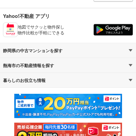
Yahoo!不動産 アプリ
地図でサクッと物件探し
物件比較が手軽にできる
静岡県の中古マンションを探す
熱海市の不動産情報を探す
路線・駅から探す
地域から探す
暮らしのお役立ち情報
不動産・住宅
賃貸住宅
通勤・通学時間から探す
地図から探す
マンションカタログ
教えて！住まいの先生
新築マンション
中古マンション
新築一戸建て
中古一戸建て
注文住宅
土地