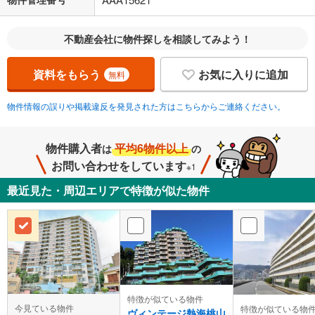
不動産会社に物件探しを相談してみよう！
資料をもらう
お気に入りに追加
無料
物件情報の誤りや掲載違反を発見された方はこちらからご連絡ください。
物件購入者
平均6物件以上
は
の
お問い合わせをしています
※1
最近見た・周辺エリアで特徴が似た物件
特徴が似ている物件
今見ている物件
特徴が似ている物
ヴィンテージ熱海桃山