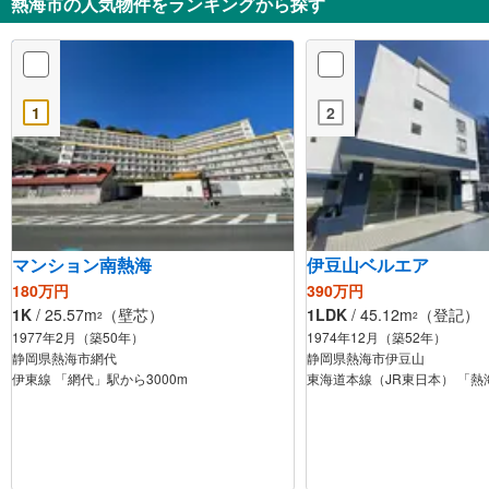
熱海市の人気物件をランキングから探す
1
2
マンション南熱海
伊豆山ベルエア
180万円
390万円
1K
/ 25.57m
（壁芯）
1LDK
/ 45.12m
（登記）
2
2
1977年2月（築50年）
1974年12月（築52年）
静岡県熱海市網代
静岡県熱海市伊豆山
伊東線 「網代」駅から3000m
東海道本線（JR東日本） 「熱