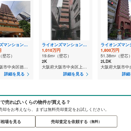
ライオンズマンション東本町第3
ライオンズマンション上町台
円
1,010万円
1,800万円
（壁芯）
19.6m
（壁芯）
51.38m
（壁芯
2
2
2K
2LDK
大阪府大阪市中央区徳井町2丁目
大阪府大阪市中央区上本町西4丁目
大阪府大阪市中
詳細を見る
詳細を見る
詳細
らで売ればいくらの物件が買える？
売却をお考えなら、まずは無料売却査定をお試しください。
新相場を見る
売却査定を依頼する
（無料）