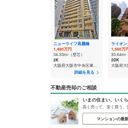
ニューライフ高麗橋
1,480万円
1,560万
34.33m
（壁芯）
33.64m
2
2
2K
2DK
大阪府大阪市中央区東高麗橋
詳細を見る
不動産売却のご相談
いまの住まい、いく
高く売って、安く買う。
マンションの最