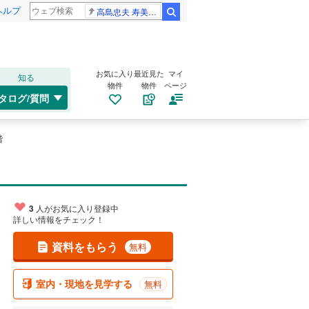
ヘルプ
高島忠夫 寿美花代さん死去
検索
お気に入り
最近見た
マイ
知る
物件
物件
ページ
タログ/質問
階
3
人がお気に入り登録中
詳しい情報をチェック！
資料をもらう
無料
室内・現地を見学する
無料