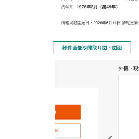
1978年2月（築49年）
築年月
情報掲載開始日：2026年6月11日 情報更新日
物件画像や間取り図・図面
外観・現
資料をもらう
無料
室内･現地を見学する
無料