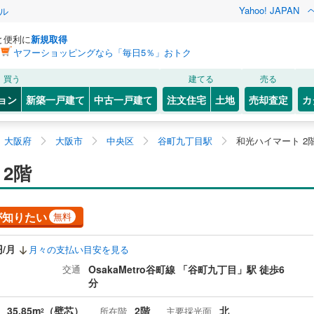
Yahoo! JAPAN
ル
と便利に
新規取得
ヤフーショッピングなら「毎日5％」おトク
買う
建てる
売る
ョン
新築一戸建て
中古一戸建て
注文住宅
土地
売却査定
カ
大阪府
大阪市
中央区
谷町九丁目駅
和光ハイマート 2
2階
が知りたい
無料
円/月
月々の支払い目安を見る
交通
OsakaMetro谷町線 「谷町九丁目」駅 徒歩6
分
35.85m
（壁芯）
2階
北
所在階
主要採光面
2