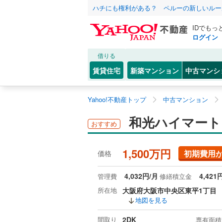
ハチにも権利がある？ ペルーの新しいルー
IDでもっ
ログイン
借りる
賃貸住宅
新築マンション
中古マンシ
Yahoo!不動産トップ
中古マンション
和光ハイマート 
おすすめ
1,500万円
初期費用
価格
4,032円/月
4,421
管理費
修繕積立金
所在地
大阪府大阪市中央区東平1丁目
地図を見る
間取り
2DK
専有面積