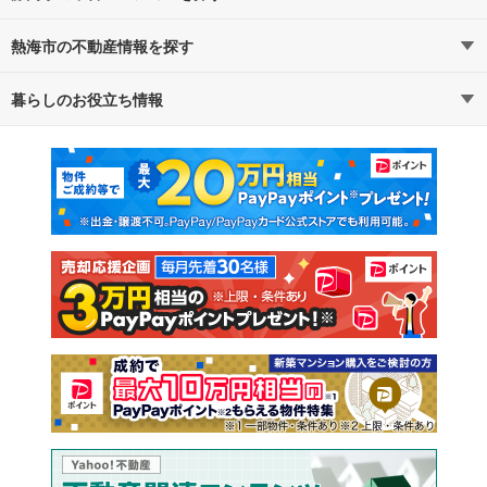
熱海市の不動産情報を探す
路線・駅から探す
地域から探す
暮らしのお役立ち情報
不動産・住宅
賃貸住宅
通勤・通学時間から探す
地図から探す
マンションカタログ
教えて！住まいの先生
新築マンション
中古マンション
新築一戸建て
中古一戸建て
注文住宅
土地
売却査定