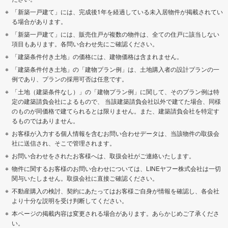
「新築一戸建て」には、完成後1年を経過している未入居物件が掲載されてい
る場合があります。
「新築一戸建て」には、販売住戸が複数の物件は、全ての住戸に該当しない
項目もあります。各問い合わせ先にご確認ください。
「建築条件付き土地」の価格には、建物価格は含まれません。
「建築条件付き土地」の「建物プラン例」は、土地購入者の設計プランの一
例であり、プランの採用可否は任意です。
「土地（建築条件なし）」の「建物プラン例」に関して、そのプラン例は特
定の建築請負会社によるもので、 当該建築請負会社以外で建てた場合、同様
のものが同価格で建てられるとは限りません。また、建築請負会社を特定す
るものではありません。
お客様が入力する個人情報を含むお問い合わせデータは、当該物件の取扱会
社に送信され、そこで管理されます。
お問い合わせをされたお客様へは、取扱会社がご連絡いたします。
物件に関するお客様のお問い合わせについては、LINEヤフー株式会社は一切
関与いたしません。取扱会社に直接ご確認ください。
不動産購入の検討、契約にあたってはお客様ご自身が情報を確認し、各会社
より十分な説明を受け判断してください。
本ページの掲載内容は変更される場合があります。あらかじめご了承くださ
い。