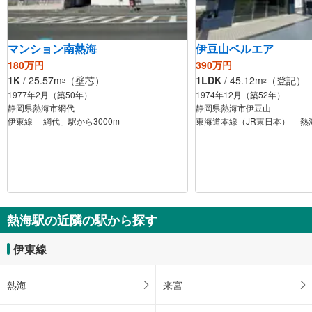
マンション南熱海
伊豆山ベルエア
180万円
390万円
1K
/ 25.57m
（壁芯）
1LDK
/ 45.12m
（登記）
2
2
1977年2月（築50年）
1974年12月（築52年）
静岡県熱海市網代
静岡県熱海市伊豆山
伊東線 「網代」駅から3000m
東海道本線（JR東日本） 「熱
熱海駅の近隣の駅から探す
伊東線
熱海
来宮