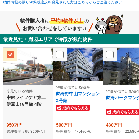
物件情報の誤りや掲載違反を発見された方はこちらからご連絡ください。
物件購入者
平均6物件以上
は
の
お問い合わせをしています
※1
最近見た・周辺エリアで特徴が似た物件
特徴が似ている物件
今見ている物件
特徴が似ている物
熱海野中山マンション
中銀ライフケア第二
熱海パークマン
2号館
伊豆山18号館 4階
成約でもらえる
成約でもらえる
950万円
590万円
430万円
管理費等：69,320円/月
管理費等：14,450円/月
管理費等：22,580