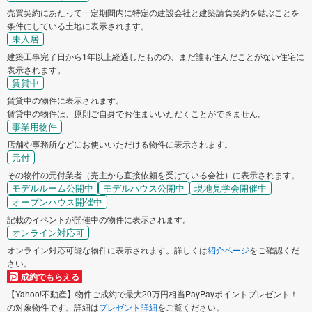
売買契約にあたって一定期間内に特定の建設会社と建築請負契約を結ぶことを
条件にしている土地に表示されます。
未入居
建築工事完了日から1年以上経過したものの、まだ誰も住んだことがない住宅に
表示されます。
賃貸中
賃貸中の物件に表示されます。
賃貸中の物件は、原則ご自身でお住まいいただくことができません。
事業用物件
店舗や事務所などにお使いいただける物件に表示されます。
元付
その物件の元付業者（売主から直接依頼を受けている会社）に表示されます。
モデルルーム公開中
モデルハウス公開中
現地見学会開催中
オープンハウス開催中
記載のイベントが開催中の物件に表示されます。
オンライン対応可
オンライン対応可能な物件に表示されます。詳しくは
紹介ページ
をご確認くだ
さい。
成約でもらえる
【Yahoo!不動産】物件ご成約で最大20万円相当PayPayポイントプレゼント！
の対象物件です。詳細は
プレゼント詳細
をご覧ください。