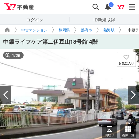
Yahoo!不動産
検索
通知
i
ログイン
ID新規取得
中古マンション
静岡県
熱海市
熱海駅
中銀ラ
中銀ライフケア第二伊豆山18号館 4階
1
/
26
お気に入り
間取り
画像一覧