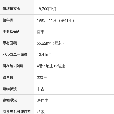
す。
条件によってお借り入れができないことがあります。
修繕積立金
18,700円/月
不動産会社に購入相談をする
無料
築年月
1985年11月（築41年）
主要採光面
南東
閉じる
専有面積
55.22m
（壁芯）
2
バルコニー面積
10.41m
2
所在階 / 階建
4階 / 地上12階建
総戸数
223戸
建物状況
中古
建物現況
居住中
引き渡し可能時期
相談