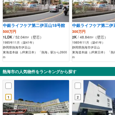
中銀ライフケア第二伊豆山18号館
中銀ライフケア第二伊豆
500万円
300万円
1LDK
/ 52.04m
（壁芯）
2K
/ 48.84m
（壁芯）
2
2
1985年11月（築41年）
1985年11月（築41年）
静岡県熱海市伊豆山
静岡県熱海市伊豆山
東海道本線（JR東日本） 「熱海」駅から2600
東海道本線（JR東日本） 「熱海
m
m
熱海市の人気物件をランキングから探す
1
2