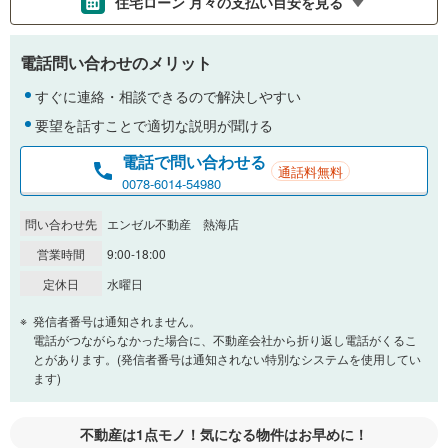
住宅ローン 月々の支払い目安を見る
支払いの目安をシミュレーションすることができます。
電話問い合わせのメリット
％
金利
すぐに連絡・相談できるので解決しやすい
要望を話すことで適切な説明が聞ける
電話で問い合わせる
通話料無料
0.01%
14.99%
0078-6014-54980
問い合わせ先
エンゼル不動産 熱海店
返済期間
営業時間
9:00-18:00
一般的には最長35年まで借り入れ可能です。多くの金融機関
定休日
水曜日
が完済時の年齢は80歳までを条件としています。
万円
頭金
発信者番号は通知されません。
閉じる
電話がつながらなかった場合に、不動産会社から折り返し電話がくるこ
とがあります。(発信者番号は通知されない特別なシステムを使用してい
ます)
0万円
950万円
自己資金から住宅購入にかけられる金額を入力してくださ
不動産は1点モノ！気になる物件はお早めに！