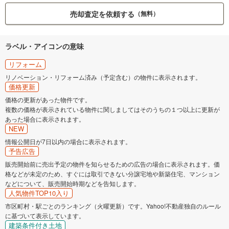
売却査定を依頼する
（無料）
ラベル・アイコンの意味
リフォーム
リノベーション・リフォーム済み（予定含む）の物件に表示されます。
価格更新
価格の更新があった物件です。
複数の価格が表示されている物件に関しましてはそのうちの１つ以上に更新が
あった場合に表示されます。
NEW
情報公開日が7日以内の場合に表示されます。
予告広告
販売開始前に売出予定の物件を知らせるための広告の場合に表示されます。価
格などが未定のため、すぐには取引できない分譲宅地や新築住宅、マンション
などについて、販売開始時期などを告知します。
人気物件TOP10入り
市区町村・駅ごとのランキング（火曜更新）です。Yahoo!不動産独自のルール
に基づいて表示しています。
建築条件付き土地