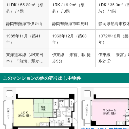
1LDK
/
55.22m²（壁
1DK
/
19.2m²（壁
1DK
/
35.0m²（
芯）
/
4階
芯）
/
3階
芯）
/
1階
静岡県熱海市伊豆山
静岡県熱海市咲見町
静岡県熱海市桜
1985年11月（築41
1963年12月（築63
1972年12月（築
年）
年）
年）
東海道本線（JR東日
伊東線 「来宮」駅 徒
伊東線 「来宮」
本） 「熱海」駅から
歩9分
歩21分
2600m
このマンションの他の売り出し中物件