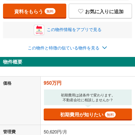
い。一般的には物件価格の2割までが目安です。
万円
ボーナス
閉じる
/回
資料をもらう
お気に入りに追加
無料
この物件情報をアプリで見る
0円
950万円
年2回払いを想定しています。毎月の返済額に加えて、ボー
ナス時の増額分（1回分）を入力してください。
この物件と特徴の似ている物件を見る
ボーナス払いの限度額は金融機関によって異なります。
93,980
円
/月
物件概要
月々の返済額
閉じる
ローン返済額
24,660
円
（頭金比率
0
%
）
＋修繕積立金
18,700
円
＋管理費
50,620
円
950万円
価格
「金利」については、ご利用を予定されている金融機関等にご確認の
初期費用は諸条件で変わります。
上、ご自身での入力をお願いいたします。初期設定で自動入力されてい
不動産会社に相談しませんか？
る値は、実際の金融機関等における貸出金利とは何ら関係がなく、実際
の金融機関等における貸出金利を何ら保証するものではありません。返
初期費用が知りたい
無料
済方法「元利均等返済」にて算出しております。入力された金利を35年
適用した場合の計算結果を表示しています。
その他月額費用や、初期費用がかかります。ご注意ください。実際にお
管理費
50,620円/月
借り入れの際は各金融機関等に、必ずご自身でご確認をお願いいたしま