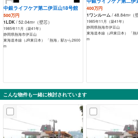
中銀ライフケア第二伊豆
中銀ライフケア第二伊豆山18号館
400万円
1ワンルーム
/ 48.84m
（
500万円
2
1985年11月（築41年）
1LDK
/ 52.04m
（壁芯）
2
静岡県熱海市伊豆山
1985年11月（築41年）
東海道本線（JR東日本） 「熱海
静岡県熱海市伊豆山
m
東海道本線（JR東日本） 「熱海」駅から2600
m
こんな物件も一緒に検討されています