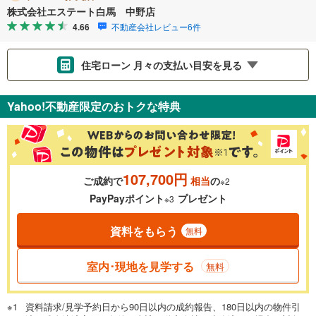
株式会社エステート白馬 中野店
4.66
不動産会社レビュー6件
住宅ローン 月々の支払い目安を見る
支払いの目安をシミュレーションすることができます。
Yahoo!不動産限定のおトクな特典
％
金利
107,700円
ご成約で
相当
の
※2
0.01%
14.99%
PayPayポイント
プレゼント
※3
資料をもらう
無料
返済期間
一般的には最長35年まで借り入れ可能です。多くの金融機関
室内･現地を見学する
無料
が完済時の年齢は80歳までを条件としています。
万円
頭金
閉じる
資料請求/見学予約日から90日以内の成約報告、180日以内の物件引