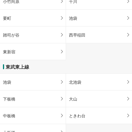
小竹向原
千川
要町
池袋
雑司が谷
西早稲田
東新宿
東武東上線
池袋
北池袋
下板橋
大山
中板橋
ときわ台