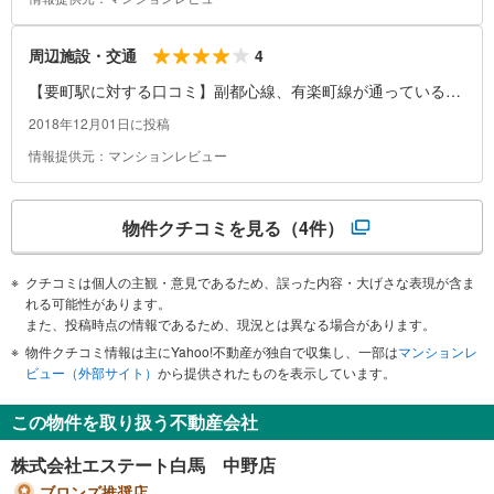
4
周辺施設・交通
【要町駅に対する口コミ】副都心線、有楽町線が通っているた
め交通アクセスは大変よいです。また徒歩でも池袋駅に行ける
2018年12月01日に投稿
ため（だいたい３０分ぐらい）たとえ終電を逃しても、たいて
情報提供元：マンションレビュー
いは帰宅できます。食事どころも多く、スーパー、ドラッグス
トアもあるため一人暮らしでも不自由はないと思います。
物件クチコミを見る
（4件）
クチコミは個人の主観・意見であるため、誤った内容・大げさな表現が含ま
れる可能性があります。
また、投稿時点の情報であるため、現況とは異なる場合があります。
物件クチコミ情報は主にYahoo!不動産が独自で収集し、一部は
マンションレ
ビュー（外部サイト）
から提供されたものを表示しています。
この物件を取り扱う不動産会社
株式会社エステート白馬 中野店
ブロンズ推奨店