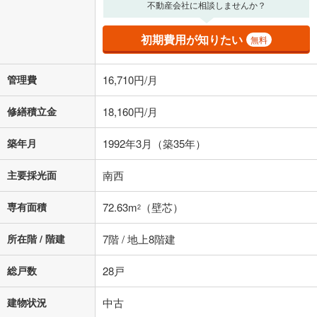
の金融機関等における貸出金利を何ら保証するものではありません。返
不動産会社に相談しませんか？
済方法「元利均等返済」にて算出しております。入力された金利を35年
適用した場合の計算結果を表示しています。
初期費用が知りたい
無料
その他月額費用や、初期費用がかかります。ご注意ください。実際にお
借り入れの際は各金融機関等に、必ずご自身でご確認をお願いいたしま
す。
管理費
16,710円/月
条件によってお借り入れができないことがあります。
修繕積立金
18,160円/月
不動産会社に購入相談をする
無料
築年月
1992年3月（築35年）
閉じる
主要採光面
南西
専有面積
72.63m
（壁芯）
2
所在階 / 階建
7階 / 地上8階建
総戸数
28戸
建物状況
中古