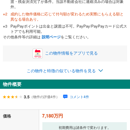
渡・残金決済完了が条件。当該不動産会社に連絡済みの場合は対象
外。
成約した物件価格に応じて付与額が変わるため実際にもらえる額と
0万円
7,180万円
異なる場合あり。
自己資金から住宅購入にかけられる金額を入力してくださ
PayPayポイントは出金と譲渡は不可。PayPay/PayPayカード公式ス
い。一般的には物件価格の2割までが目安です。
万円
トアでも利用可能。
ボーナス
閉じる
/回
その他条件等の詳細は
説明ページ
をご覧ください。
この物件情報をアプリで見る
0円
7,180万円
年2回払いを想定しています。毎月の返済額に加えて、ボー
この物件と特徴の似ている物件を見る
ナス時の増額分（1回分）を入力してください。
ボーナス払いの限度額は金融機関によって異なります。
物件概要
221,252
円
/月
月々の返済額
閉じる
ローン返済額
186,382
円
（頭金比率
0
%
）
3.5
（物件の評価4件）
コメント4件
＋修繕積立金
18,160
円
＋管理費
16,710
円
7,180万円
「金利」については、ご利用を予定されている金融機関等にご確認の
価格
上、ご自身での入力をお願いいたします。初期設定で自動入力されてい
る値は、実際の金融機関等における貸出金利とは何ら関係がなく、実際
初期費用は諸条件で変わります。