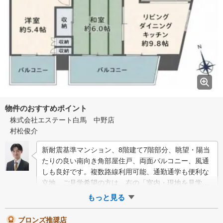
物件のおすすめポイント
株式会社エステート白馬 中野店
村松俊介
新耐震基準マンション、8階建て7階部分、眺望・陽当
たりの良い南向き角部屋住戸、両面バルコニー、風通
しも良好です。複数路線利用可能、通勤通学も便利な
立地。ご見学希望の方は、右の「室内・現地を見学す
る（白いボタン）」からエントリーして…
もっと見る
ブロンズ推奨店