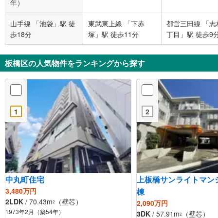
年）
山手線 「池袋」駅 徒
東武東上線 「下赤
都営三田線 「志
歩18分
塚」駅 徒歩11分
丁目」駅 徒歩9
板橋区の人気物件をランキングから探す
1
2
中丸町住宅
上板橋サンライトマン
3,480万円
棟
2LDK
/ 70.43m
（壁芯）
2,090万円
2
1973年2月（築54年）
3DK
/ 57.91m
（壁芯）
2