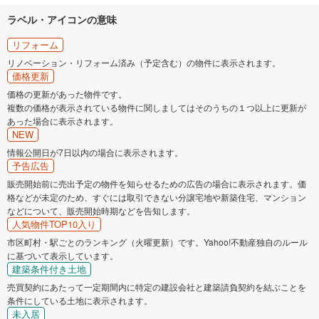
ラベル・アイコンの意味
リフォーム
リノベーション・リフォーム済み（予定含む）の物件に表示されます。
価格更新
価格の更新があった物件です。
複数の価格が表示されている物件に関しましてはそのうちの１つ以上に更新が
あった場合に表示されます。
NEW
情報公開日が7日以内の場合に表示されます。
予告広告
販売開始前に売出予定の物件を知らせるための広告の場合に表示されます。価
格などが未定のため、すぐには取引できない分譲宅地や新築住宅、マンション
などについて、販売開始時期などを告知します。
人気物件TOP10入り
市区町村・駅ごとのランキング（火曜更新）です。Yahoo!不動産独自のルール
に基づいて表示しています。
建築条件付き土地
売買契約にあたって一定期間内に特定の建設会社と建築請負契約を結ぶことを
条件にしている土地に表示されます。
未入居