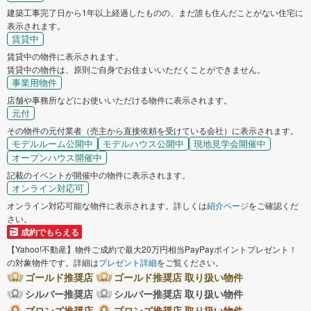
建築工事完了日から1年以上経過したものの、まだ誰も住んだことがない住宅に
表示されます。
賃貸中
賃貸中の物件に表示されます。
賃貸中の物件は、原則ご自身でお住まいいただくことができません。
事業用物件
店舗や事務所などにお使いいただける物件に表示されます。
元付
その物件の元付業者（売主から直接依頼を受けている会社）に表示されます。
モデルルーム公開中
モデルハウス公開中
現地見学会開催中
オープンハウス開催中
記載のイベントが開催中の物件に表示されます。
オンライン対応可
オンライン対応可能な物件に表示されます。詳しくは
紹介ページ
をご確認くだ
さい。
成約でもらえる
【Yahoo!不動産】物件ご成約で最大20万円相当PayPayポイントプレゼント！
の対象物件です。詳細は
プレゼント詳細
をご覧ください。
ゴールド推奨店
ゴールド推奨店 取り扱い物件
シルバー推奨店
シルバー推奨店 取り扱い物件
ブロンズ推奨店
ブロンズ推奨店 取り扱い物件