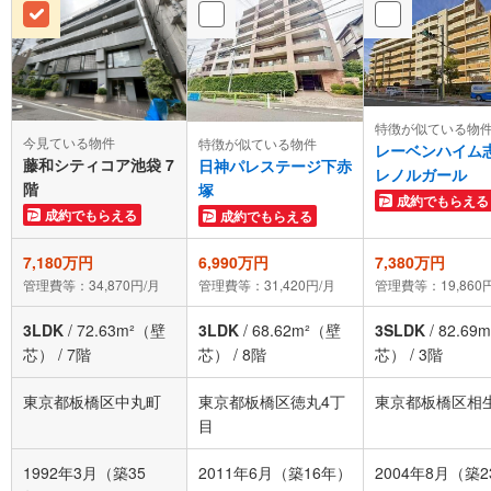
特徴が似ている物
今見ている物件
特徴が似ている物件
レーベンハイム
藤和シティコア池袋 7
日神パレステージ下赤
レノルガール
階
塚
成約でもらえる
成約でもらえる
成約でもらえる
7,180万円
6,990万円
7,380万円
管理費等：34,870円/月
管理費等：31,420円/月
管理費等：19,860
3LDK
/
72.63m²（壁
3LDK
/
68.62m²（壁
3SLDK
/
82.69
芯）
/
7階
芯）
/
8階
芯）
/
3階
東京都板橋区中丸町
東京都板橋区徳丸4丁
東京都板橋区相
目
1992年3月（築35
2011年6月（築16年）
2004年8月（築