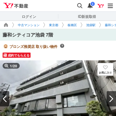
Yahoo!不動産
検索
通知
i
ログイン
ID新規取得
中古マンション
東京都
板橋区
池袋駅
藤和シ
藤和シティコア池袋 7階
ブロンズ推奨店 取り扱い物件
成約でもらえる
1
/
20
お気に入り