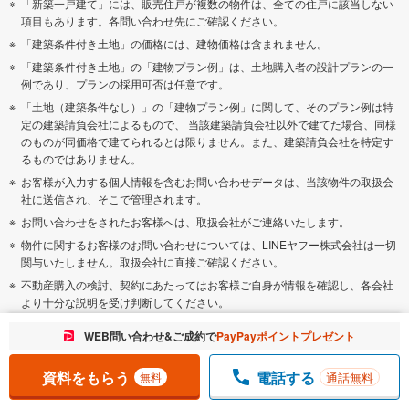
「新築一戸建て」には、販売住戸が複数の物件は、全ての住戸に該当しない
項目もあります。各問い合わせ先にご確認ください。
「建築条件付き土地」の価格には、建物価格は含まれません。
「建築条件付き土地」の「建物プラン例」は、土地購入者の設計プランの一
例であり、プランの採用可否は任意です。
「土地（建築条件なし）」の「建物プラン例」に関して、そのプラン例は特
定の建築請負会社によるもので、 当該建築請負会社以外で建てた場合、同様
のものが同価格で建てられるとは限りません。また、建築請負会社を特定す
るものではありません。
お客様が入力する個人情報を含むお問い合わせデータは、当該物件の取扱会
社に送信され、そこで管理されます。
お問い合わせをされたお客様へは、取扱会社がご連絡いたします。
物件に関するお客様のお問い合わせについては、LINEヤフー株式会社は一切
関与いたしません。取扱会社に直接ご確認ください。
不動産購入の検討、契約にあたってはお客様ご自身が情報を確認し、各会社
より十分な説明を受け判断してください。
本ページの掲載内容は変更される場合があります。あらかじめご了承くださ
お気に入りに追加しました。
WEB問い合わせ&ご成約で
PayPayポイントプレゼント
一覧を開く
い。
市区町村・駅ごとの物件ランキングは、Yahoo!不動産独自のルールに基づい
資料をもらう
電話する
通話無料
無料
て表示しています。（ランキングは火曜更新されます）
物件クチコミ情報は主にYahoo!不動産が独自で収集し、一部は
マンションレ