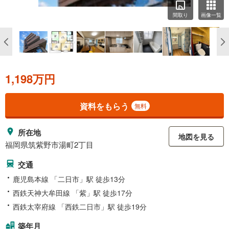
間取り
画像一覧
1,198万円
資料をもらう
無料
所在地
地図を見る
福岡県筑紫野市湯町2丁目
交通
鹿児島本線 「二日市」駅 徒歩13分
西鉄天神大牟田線 「紫」駅 徒歩17分
西鉄太宰府線 「西鉄二日市」駅 徒歩19分
築年月