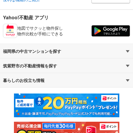
Yahoo!不動産 アプリ
地図でサクッと物件探し
物件比較が手軽にできる
福岡県の中古マンションを探す
筑紫野市の不動産情報を探す
路線・駅から探す
地域から探す
暮らしのお役立ち情報
不動産・住宅
賃貸住宅
通勤・通学時間から探す
地図から探す
マンションカタログ
教えて！住まいの先生
新築マンション
中古マンション
新築一戸建て
中古一戸建て
注文住宅
土地