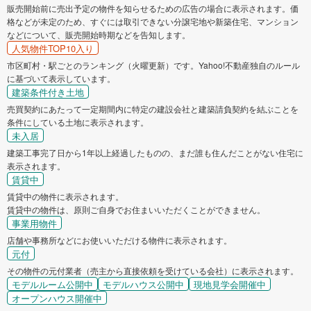
販売開始前に売出予定の物件を知らせるための広告の場合に表示されます。価
格などが未定のため、すぐには取引できない分譲宅地や新築住宅、マンション
などについて、販売開始時期などを告知します。
人気物件TOP10入り
市区町村・駅ごとのランキング（火曜更新）です。Yahoo!不動産独自のルール
に基づいて表示しています。
建築条件付き土地
売買契約にあたって一定期間内に特定の建設会社と建築請負契約を結ぶことを
条件にしている土地に表示されます。
未入居
建築工事完了日から1年以上経過したものの、まだ誰も住んだことがない住宅に
表示されます。
賃貸中
賃貸中の物件に表示されます。
賃貸中の物件は、原則ご自身でお住まいいただくことができません。
事業用物件
店舗や事務所などにお使いいただける物件に表示されます。
元付
その物件の元付業者（売主から直接依頼を受けている会社）に表示されます。
モデルルーム公開中
モデルハウス公開中
現地見学会開催中
オープンハウス開催中