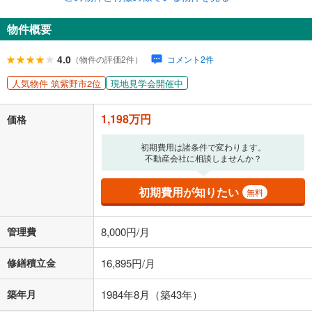
0円
1,198万円
年2回払いを想定しています。毎月の返済額に加えて、ボー
物件概要
ナス時の増額分（1回分）を入力してください。
ボーナス払いの限度額は金融機関によって異なります。
4.0
（物件の評価2件）
コメント2件
55,993
円
/月
月々の返済額
閉じる
人気物件 筑紫野市2位
現地見学会開催中
ローン返済額
31,098
円
（頭金比率
0
%
）
＋修繕積立金
16,895
円
＋管理費
8,000
円
1,198万円
価格
「金利」については、ご利用を予定されている金融機関等にご確認の
初期費用は諸条件で変わります。
上、ご自身での入力をお願いいたします。初期設定で自動入力されてい
不動産会社に相談しませんか？
る値は、実際の金融機関等における貸出金利とは何ら関係がなく、実際
の金融機関等における貸出金利を何ら保証するものではありません。返
初期費用が知りたい
済方法「元利均等返済」にて算出しております。入力された金利を35年
無料
適用した場合の計算結果を表示しています。
その他月額費用や、初期費用がかかります。ご注意ください。実際にお
管理費
8,000円/月
借り入れの際は各金融機関等に、必ずご自身でご確認をお願いいたしま
す。
条件によってお借り入れができないことがあります。
修繕積立金
16,895円/月
不動産会社に購入相談をする
無料
築年月
1984年8月（築43年）