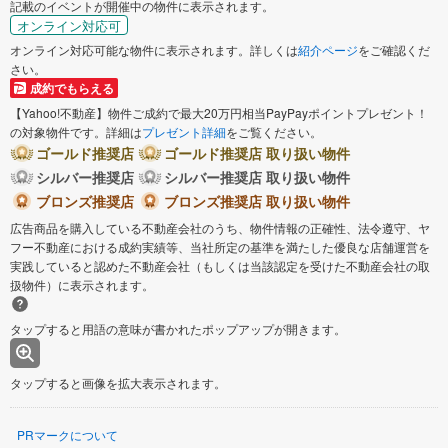
記載のイベントが開催中の物件に表示されます。
オンライン対応可
オンライン対応可能な物件に表示されます。詳しくは
紹介ページ
をご確認くだ
さい。
成約でもらえる
【Yahoo!不動産】物件ご成約で最大20万円相当PayPayポイントプレゼント！
の対象物件です。詳細は
プレゼント詳細
をご覧ください。
ゴールド推奨店
ゴールド推奨店 取り扱い物件
シルバー推奨店
シルバー推奨店 取り扱い物件
ブロンズ推奨店
ブロンズ推奨店 取り扱い物件
広告商品を購入している不動産会社のうち、物件情報の正確性、法令遵守、ヤ
フー不動産における成約実績等、当社所定の基準を満たした優良な店舗運営を
実践していると認めた不動産会社（もしくは当該認定を受けた不動産会社の取
扱物件）に表示されます。
タップすると用語の意味が書かれたポップアップが開きます。
タップすると画像を拡大表示されます。
PRマークについて