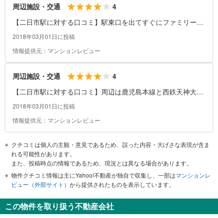
4
周辺施設・交通
【二日市駅に対する口コミ】駅東口を出てすぐにファミリーマ
ート、さらに南に300メートルほどでディスカウントドラッグ
2018年03月01日に投稿
ストアコスモス二日市駅前店があり、ちょっとしたお買い物に
情報提供元：マンションレビュー
便利です。筑紫野市役所も駅から北に500メートルの場所にあ
り、行政手続きなどもできます。
4
周辺施設・交通
【二日市駅に対する口コミ】周辺は鹿児島本線と西鉄天神大牟
田線の踏切が多数あり、踏切の待ち時間が長いことがデメリッ
2018年03月01日に投稿
トです。
情報提供元：マンションレビュー
クチコミは個人の主観・意見であるため、誤った内容・大げさな表現が含ま
れる可能性があります。
また、投稿時点の情報であるため、現況とは異なる場合があります。
物件クチコミ情報は主にYahoo!不動産が独自で収集し、一部は
マンションレ
ビュー（外部サイト）
から提供されたものを表示しています。
この物件を取り扱う不動産会社