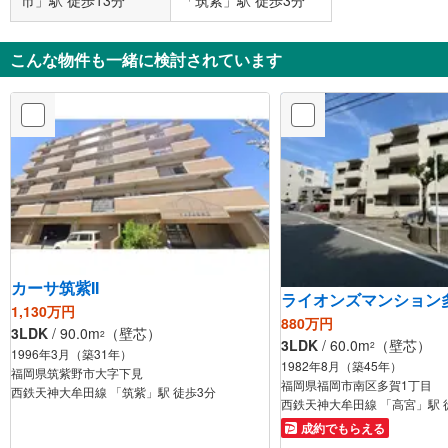
市」駅 徒歩13分
「筑紫」駅 徒歩3分
こんな物件も一緒に検討されています
カーサ筑紫II
ライオンズマンション
1,130万円
880万円
3LDK
/ 90.0m
（壁芯）
2
3LDK
/ 60.0m
（壁芯）
2
1996年3月（築31年）
1982年8月（築45年）
福岡県筑紫野市大字下見
福岡県福岡市南区多賀1丁目
西鉄天神大牟田線 「筑紫」駅 徒歩3分
西鉄天神大牟田線 「高宮」駅 
成約でもらえる