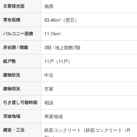
主要採光面
南西
閉じる
専有面積
63.46m
（壁芯）
2
バルコニー面積
11.74m
2
所在階 / 階建
3階 / 地上階数7階
総戸数
11戸（11戸）
建物状況
中古
建物現況
空家
引き渡し可能時期
相談
用途地域
商業地域
構造・工法
鉄筋コンクリート（鉄筋コンクリート（R