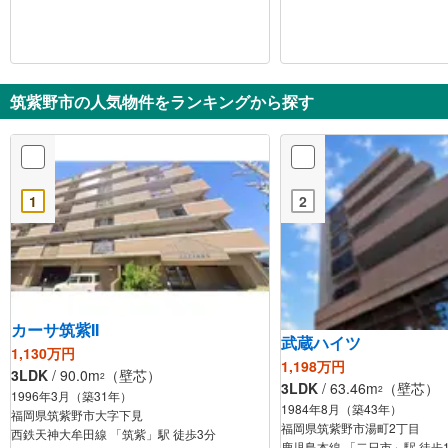
筑紫野市の人気物件をランキングから探す
1
2
カーサ筑紫II
武蔵ハイツ
1,130万円
1,198万円
3LDK
/ 90.0m
（壁芯）
2
3LDK
/ 63.46m
（壁芯）
2
1996年3月（築31年）
1984年8月（築43年）
福岡県筑紫野市大字下見
福岡県筑紫野市湯町2丁目
西鉄天神大牟田線 「筑紫」駅 徒歩3分
鹿児島本線 「二日市」駅 徒歩