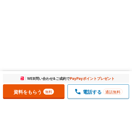
お気に入りに追加しました。
WEB問い合わせ&ご成約で
PayPayポイントプレゼント
一覧を開く
資料をもらう
電話する
通話無料
無料
1
チェックした
件
をまとめて
資料をもらう
無料