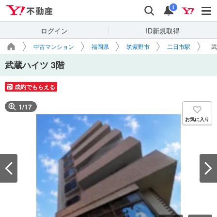
Yahoo!不動産
検索
通知
i
ログイン
ID新規取得
中古マンション
福岡県
筑紫野市
二日市駅
武
武蔵ハイツ 3階
成約でもらえる
1
/
17
お気に入り