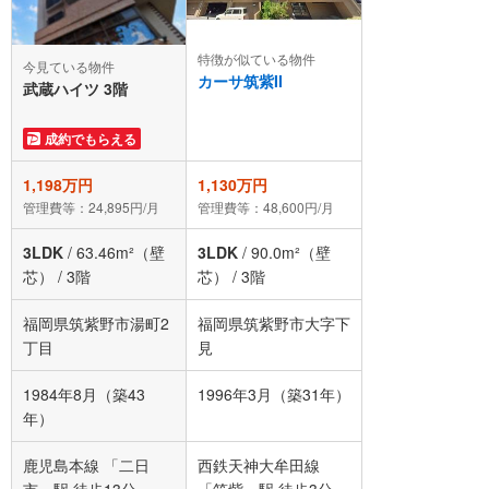
特徴が似ている物件
今見ている物件
カーサ筑紫II
武蔵ハイツ 3階
成約でもらえる
1,198万円
1,130万円
管理費等：24,895円/月
管理費等：48,600円/月
3LDK
/
63.46m²（壁
3LDK
/
90.0m²（壁
芯）
/
3階
芯）
/
3階
福岡県筑紫野市湯町2
福岡県筑紫野市大字下
丁目
見
1984年8月（築43
1996年3月（築31年）
年）
鹿児島本線 「二日
西鉄天神大牟田線