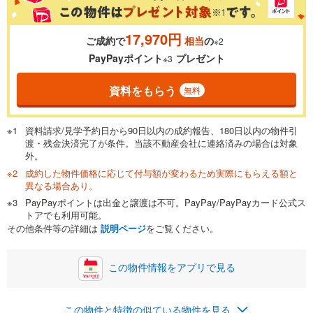
17,970円
ご成約で
相当
の
※2
0.01%
14.99%
PayPayポイント
プレゼント
※3
資料をもらう
無料
返済期間
一般的には最長35年まで借り入れ可能です。多くの金融機関
資料請求/見学予約日から90日以内の成約報告、180日以内の物件引
が完済時の年齢は80歳までを条件としています。
渡・残金決済完了が条件。当該不動産会社に連絡済みの場合は対象
万円
頭金
閉じる
外。
成約した物件価格に応じて付与額が変わるため実際にもらえる額と
異なる場合あり。
PayPayポイントは出金と譲渡は不可。PayPay/PayPayカード公式ス
0万円
1,198万円
トアでも利用可能。
自己資金から住宅購入にかけられる金額を入力してくださ
その他条件等の詳細は
説明ページ
をご覧ください。
い。一般的には物件価格の2割までが目安です。
万円
ボーナス
閉じる
/回
この物件情報をアプリで見る
この物件と特徴の似ている物件を見る