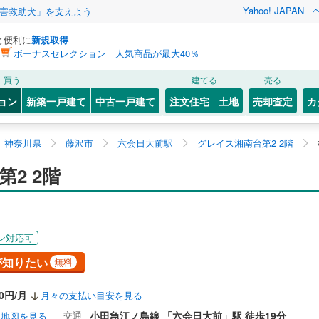
Yahoo! JAPAN
害救助犬」を支えよう
と便利に
新規取得
ボーナスセレクション 人気商品が最大40％
買う
建てる
売る
ョン
新築一戸建て
中古一戸建て
注文住宅
土地
売却査定
カ
神奈川県
藤沢市
六会日大前駅
グレイス湘南台第2 2階
2 2階
ン対応可
が知りたい
無料
50円/月
月々の支払い目安を見る
交通
小田急江ノ島線 「六会日大前」駅 徒歩19分
地図を見る