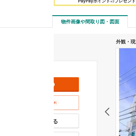
PayPayポイント
プレゼント
※3
物件画像や間取り図・図面
外観・現
資料をもらう
無料
室内･現地を見学する
無料
特徴の似た物件を見る