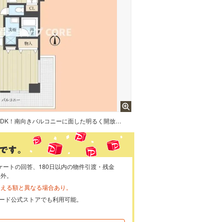
約18帖の広々LDKが魅力の2LDK！南向きバルコニーに面した明るく開放的な空間です。各部屋やリビングの収納も充実しており、すっきり快適な暮らしが叶います。
ケートの回答、180日以内の物件引渡・残金
象外。
らえる額と異なる場合あり。
ayカード公式ストアでも利用可能。