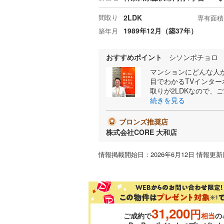
間取り
2LDK
専有面積
1989年12月（築37年）
築年月
おすすめポイント
シソンポチョロ （
マンションにどんな人
目でわかるTVインタ
取りが2LDKなので、
続きを見る
ブロンズ推奨店
株式会社CORE 大和店
情報掲載開始日：2026年6月12日 情報更新日
31,200
円
ご成約で
相当
の