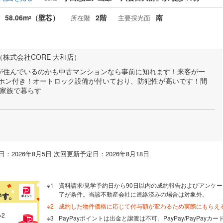
58.06m
（壁芯）
2階
南
所在階
主要採光面
2
株式会社CORE 大和店）
が住んでいるのかも中古マンションなら事前に知れます！来客が一
ーホン付き！オートロック設備が付いており、防犯性が高いです！間
ご家族で暮らす
：2026年8月5日 次回更新予定日：2026年8月18日
資料請求/見学予約日から90日以内の成約報告およびアンケー
了が条件。当該不動産会社に連絡済みの場合は対象外。
成約した物件価格に応じて付与額が変わるため実際にもらえ
※2
PayPayポイントは出金と譲渡は不可。PayPay/PayPay