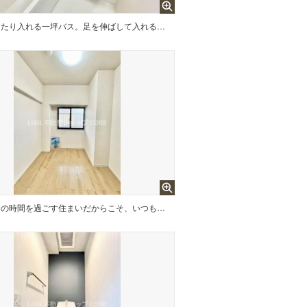
ゆったり入れる一坪バス。足を伸ばして入れるサイズは一日の疲れを癒すのに嬉しい広さですね。
多くの時間を過ごす住まいだからこそ、いつも快適な場所であるように心掛けています