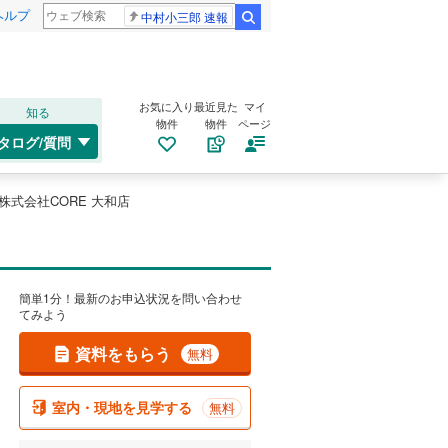
ヘルプ
中村小三郎 速報
検索
お気に入り
最近見た
マイ
知る
物件
物件
ページ
タログ/質問
株式会社CORE 大和店
簡単1分！最新のお申込状況を問い合わせ
てみよう
資料をもらう
無料
室内・現地を見学する
無料