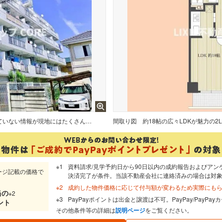
周辺環境・街並など、資料には掲載していない情報が現地にはたくさんございます。是非ご確認下さい。
間取り図
資料請求/見学予約日から90日以内の成約報告およびアン
ージ記載の価格で
決済完了が条件。当該不動産会社に連絡済みの場合は対
成約した物件価格に応じて付与額が変わるため実際にも
当
の
※2
PayPayポイントは出金と譲渡は不可。PayPay/PayP
ント
その他条件等の詳細は
説明ページ
をご覧ください。