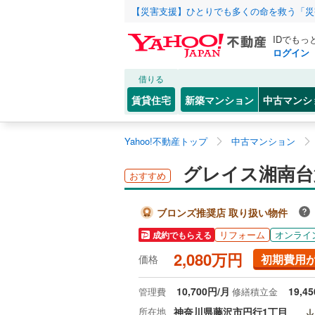
【災害支援】ひとりでも多くの命を救う「災
IDでもっ
ログイン
借りる
賃貸住宅
新築マンション
中古マンシ
Yahoo!不動産トップ
中古マンション
グレイス湘南台第
おすすめ
ブロンズ推奨店 取り扱い物件
リフォーム
オンライ
成約でもらえる
2,080万円
初期費用
価格
10,700円/月
19,4
管理費
修繕積立金
所在地
神奈川県藤沢市円行1丁目