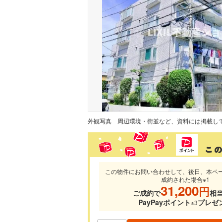
外観写真
この物件にお問い合わせして、後日、本ペ
成約された場合※1
31,200
円
ご成約で
相
PayPayポイント
プレゼ
※3