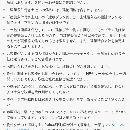
項目もあります。各問い合わせ先にご確認ください。
「建築条件付き土地」の価格には、建物価格は含まれません。
「建築条件付き土地」の「建物プラン例」は、土地購入者の設計プランの一
例であり、プランの採用可否は任意です。
「土地（建築条件なし）」の「建物プラン例」に関して、そのプラン例は特
定の建築請負会社によるもので、 当該建築請負会社以外で建てた場合、同様
のものが同価格で建てられるとは限りません。また、建築請負会社を特定す
るものではありません。
お客様が入力する個人情報を含むお問い合わせデータは、当該物件の取扱会
社に送信され、そこで管理されます。
お問い合わせをされたお客様へは、取扱会社がご連絡いたします。
物件に関するお客様のお問い合わせについては、LINEヤフー株式会社は一切
関与いたしません。取扱会社に直接ご確認ください。
不動産購入の検討、契約にあたってはお客様ご自身が情報を確認し、各会社
より十分な説明を受け判断してください。
本ページの掲載内容は変更される場合があります。あらかじめご了承くださ
い。
市区町村・駅ごとの物件ランキングは、Yahoo!不動産独自のルールに基づい
て表示しています。（ランキングは火曜更新されます）
物件クチコミ情報は主にYahoo!不動産が独自で収集し、一部は
マンションレ
ビュー（外部サイト）
から提供されたものを表示しています。