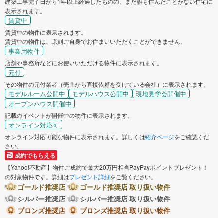
建築工事完了日から1年以上経過したものの、まだ誰も住んだことがない住宅に
表示されます。
賃貸中
賃貸中の物件に表示されます。
賃貸中の物件は、原則ご自身でお住まいいただくことができません。
事業用物件
店舗や事務所などにお使いいただける物件に表示されます。
元付
その物件の元付業者（売主から直接依頼を受けている会社）に表示されます。
モデルルーム公開中
モデルハウス公開中
現地見学会開催中
オープンハウス開催中
記載のイベントが開催中の物件に表示されます。
オンライン対応可
オンライン対応可能な物件に表示されます。詳しくは
紹介ページ
をご確認くだ
さい。
成約でもらえる
【Yahoo!不動産】物件ご成約で最大20万円相当PayPayポイントプレゼント！
の対象物件です。詳細は
プレゼント詳細
をご覧ください。
ゴールド推奨店
ゴールド推奨店 取り扱い物件
シルバー推奨店
シルバー推奨店 取り扱い物件
ブロンズ推奨店
ブロンズ推奨店 取り扱い物件