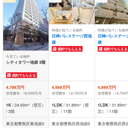
特徴が似ている物件
特徴が似ている物
日神パレステージ西池
日神パレステー
袋
袋
成約でもらえる
成約でもらえる
今見ている物件
シティタワー池袋 3階
成約でもらえる
4,799万円
4,999万円
4,999万円
管理費等：18,039円/月
管理費等：14,750円/月
管理費等：14,750
1K
/
24.69m²（壁芯）
1LDK
/
31.89m²（壁
1LDK
/
31.89m
/
3階
芯）
/
11階
芯）
/
11階
東京都豊島区東池袋2
東京都豊島区西池袋2
東京都豊島区西