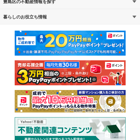
豊島区の不動産情報を探す
路線・駅から探す
地域から探す
暮らしのお役立ち情報
不動産・住宅
賃貸住宅
通勤・通学時間から探す
地図から探す
マンションカタログ
教えて！住まいの先生
新築マンション
中古マンション
新築一戸建て
中古一戸建て
注文住宅
土地
売却査定