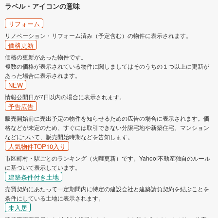
ラベル・アイコンの意味
リフォーム
リノベーション・リフォーム済み（予定含む）の物件に表示されます。
価格更新
価格の更新があった物件です。
複数の価格が表示されている物件に関しましてはそのうちの１つ以上に更新が
あった場合に表示されます。
NEW
情報公開日が7日以内の場合に表示されます。
予告広告
販売開始前に売出予定の物件を知らせるための広告の場合に表示されます。価
格などが未定のため、すぐには取引できない分譲宅地や新築住宅、マンション
などについて、販売開始時期などを告知します。
人気物件TOP10入り
市区町村・駅ごとのランキング（火曜更新）です。Yahoo!不動産独自のルール
に基づいて表示しています。
建築条件付き土地
売買契約にあたって一定期間内に特定の建設会社と建築請負契約を結ぶことを
条件にしている土地に表示されます。
未入居