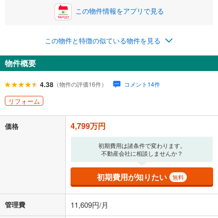
ボーナス
閉じる
/回
この物件情報をアプリで見る
この物件と特徴の似ている物件を見る
0円
4,799万円
年2回払いを想定しています。毎月の返済額に加えて、ボー
物件概要
ナス時の増額分（1回分）を入力してください。
ボーナス払いの限度額は金融機関によって異なります。
4.38
（物件の評価16件）
コメント14件
142,614
円
/月
月々の返済額
閉じる
リフォーム
ローン返済額
124,575
円
（頭金比率
0
%
）
＋修繕積立金
6,430
円
＋管理費
11,609
円
4,799万円
価格
「金利」については、ご利用を予定されている金融機関等にご確認の
初期費用は諸条件で変わります。
上、ご自身での入力をお願いいたします。初期設定で自動入力されてい
不動産会社に相談しませんか？
る値は、実際の金融機関等における貸出金利とは何ら関係がなく、実際
の金融機関等における貸出金利を何ら保証するものではありません。返
初期費用が知りたい
済方法「元利均等返済」にて算出しております。入力された金利を35年
無料
適用した場合の計算結果を表示しています。
その他月額費用や、初期費用がかかります。ご注意ください。実際にお
管理費
11,609円/月
借り入れの際は各金融機関等に、必ずご自身でご確認をお願いいたしま
す。