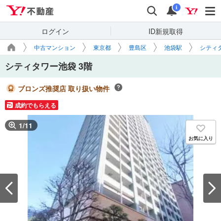
Yahoo!不動産
検索
通知
i
ログイン
ID新規取得
中古マンション
東京都
豊島区
池袋駅
シティタ
シティタワー池袋 3階
ブロンズ推奨店 取り扱い物件
成約でもらえる
1
/
11
お気に入り