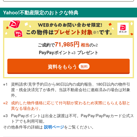
支払いの目安をシミュレーションすることができます。
Yahoo!不動産限定のおトクな特典
％
金利
71,985円
ご成約で
相当
の
※2
0.01%
14.99%
PayPayポイント
プレゼント
※3
資料をもらう
無料
返済期間
一般的には最長35年まで借り入れ可能です。多くの金融機関
資料請求/見学予約日から90日以内の成約報告、180日以内の物件引
が完済時の年齢は80歳までを条件としています。
渡・残金決済完了が条件。当該不動産会社に連絡済みの場合は対象
万円
頭金
閉じる
外。
成約した物件価格に応じて付与額が変わるため実際にもらえる額と
異なる場合あり。
PayPayポイントは出金と譲渡は不可。PayPay/PayPayカード公式ス
0万円
4,799万円
トアでも利用可能。
自己資金から住宅購入にかけられる金額を入力してくださ
その他条件等の詳細は
説明ページ
をご覧ください。
い。一般的には物件価格の2割までが目安です。
万円