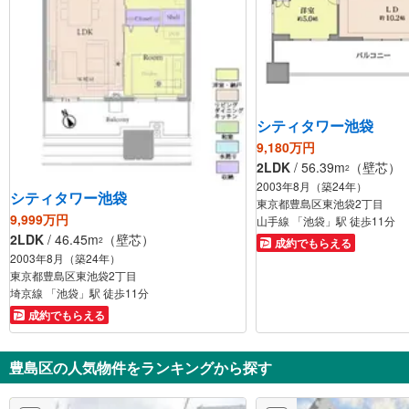
シティタワー池袋
9,180万円
2LDK
/ 56.39m
（壁芯）
2
2003年8月（築24年）
シティタワー池袋
東京都豊島区東池袋2丁目
9,999万円
山手線 「池袋」駅 徒歩11分
2LDK
/ 46.45m
（壁芯）
2
成約でもらえる
2003年8月（築24年）
東京都豊島区東池袋2丁目
埼京線 「池袋」駅 徒歩11分
成約でもらえる
豊島区の人気物件をランキングから探す