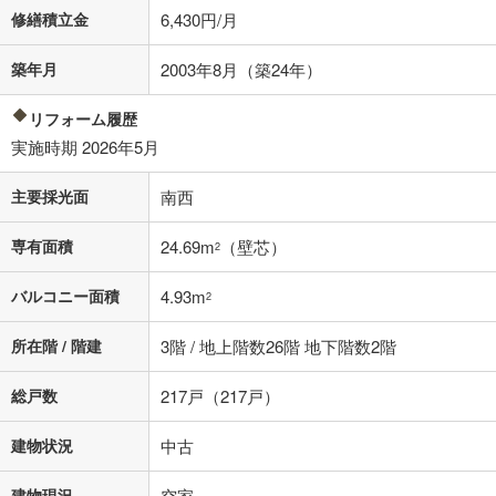
条件によってお借り入れができないことがあります。
修繕積立金
6,430円/月
不動産会社に購入相談をする
無料
築年月
2003年8月（築24年）
リフォーム履歴
閉じる
実施時期 2026年5月
主要採光面
南西
専有面積
24.69m
（壁芯）
2
バルコニー面積
4.93m
2
所在階 / 階建
3階 / 地上階数26階 地下階数2階
総戸数
217戸（217戸）
建物状況
中古
建物現況
空家