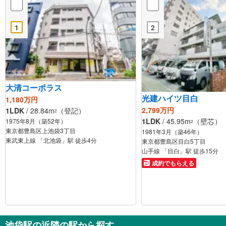
1
2
大清コーポラス
光建ハイツ目白
1,180万円
2,799万円
1LDK
/ 28.84m
（登記）
2
1LDK
/ 45.95m
（壁芯）
1975年8月（築52年）
2
東京都豊島区上池袋3丁目
1981年3月（築46年）
東武東上線 「北池袋」駅 徒歩4分
東京都豊島区目白5丁目
山手線 「目白」駅 徒歩15分
成約でもらえる
池袋駅の近隣の駅から探す