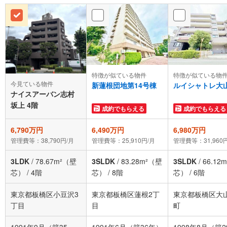
特徴が似ている物件
特徴が似ている物
今見ている物件
新蓮根団地第14号棟
ルイシャトレ大
ナイスアーバン志村
坂上 4階
成約でもらえる
成約でもらえる
6,790万円
6,490万円
6,980万円
管理費等：38,790円/月
管理費等：25,910円/月
管理費等：31,960
3LDK
/
78.67m²（壁
3SLDK
/
83.28m²（壁
3SLDK
/
66.12
芯）
/
4階
芯）
/
8階
芯）
/
6階
東京都板橋区小豆沢3
東京都板橋区蓮根2丁
東京都板橋区大
丁目
目
町