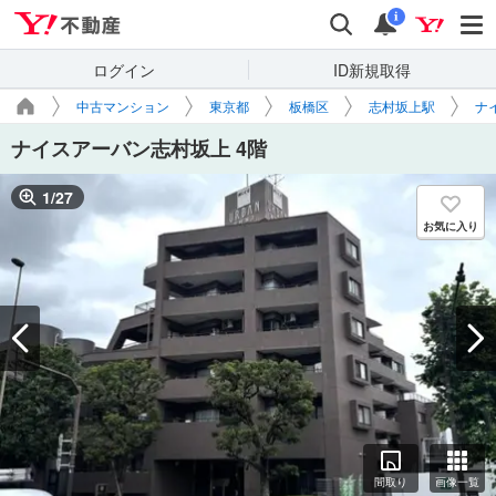
Yahoo!不動産
検索
通知
i
ログイン
ID新規取得
中古マンション
東京都
板橋区
志村坂上駅
ナ
ナイスアーバン志村坂上 4階
1
/
27
お気に入り
間取り
画像一覧