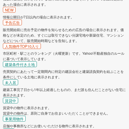
あった場合に表示されます。
NEW
情報公開日が7日以内の場合に表示されます。
予告広告
販売開始前に売出予定の物件を知らせるための広告の場合に表示されます。価
格などが未定のため、すぐには取引できない分譲宅地や新築住宅、マンション
などについて、販売開始時期などを告知します。
人気物件TOP10入り
市区町村・駅ごとのランキング（火曜更新）です。Yahoo!不動産独自のルール
に基づいて表示しています。
建築条件付き土地
売買契約にあたって一定期間内に特定の建設会社と建築請負契約を結ぶことを
条件にしている土地に表示されます。
未入居
建築工事完了日から1年以上経過したものの、まだ誰も住んだことがない住宅に
表示されます。
賃貸中
賃貸中の物件に表示されます。
賃貸中の物件は、原則ご自身でお住まいいただくことができません。
事業用物件
店舗や事務所などにお使いいただける物件に表示されます。