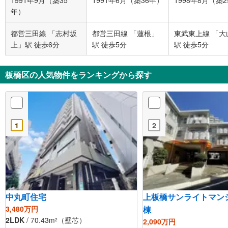
1991年9月（築35
1991年6月（築36年）
1998年8月（築
年）
都営三田線 「志村坂
都営三田線 「蓮根」
東武東上線 「大
上」駅 徒歩6分
駅 徒歩5分
駅 徒歩5分
板橋区の人気物件をランキングから探す
1
2
中丸町住宅
上板橋サンライトマン
3,480万円
棟
2LDK
/ 70.43m
（壁芯）
2,090万円
2