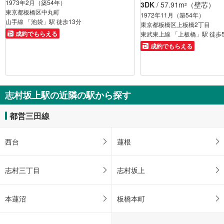
1973年2月（築54年）
3DK
/ 57.91m
（壁芯）
2
東京都板橋区中丸町
1972年11月（築54年）
山手線 「池袋」駅 徒歩13分
東京都板橋区上板橋2丁目
成約でもらえる
東武東上線 「上板橋」駅 徒歩
成約でもらえる
志村坂上駅の近隣の駅から探す
都営三田線
西台
蓮根
志村三丁目
志村坂上
本蓮沼
板橋本町