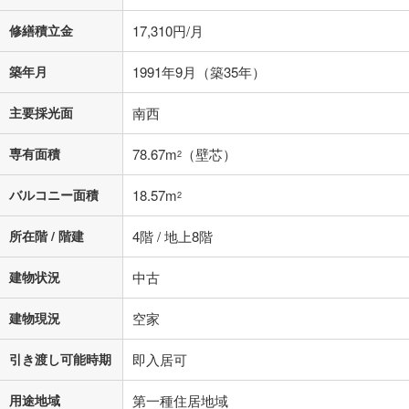
0円
6,790万円
年2回払いを想定しています。毎月の返済額に加えて、ボー
修繕積立金
17,310円/月
ナス時の増額分（1回分）を入力してください。
ボーナス払いの限度額は金融機関によって異なります。
築年月
1991年9月（築35年）
215,048
円
/月
月々の返済額
閉じる
主要採光面
南西
ローン返済額
176,258
円
（頭金比率
0
%
）
＋修繕積立金
17,310
円
＋管理費
21,480
円
専有面積
78.67m
（壁芯）
2
「金利」については、ご利用を予定されている金融機関等にご確認の
バルコニー面積
18.57m
2
上、ご自身での入力をお願いいたします。初期設定で自動入力されてい
る値は、実際の金融機関等における貸出金利とは何ら関係がなく、実際
の金融機関等における貸出金利を何ら保証するものではありません。返
所在階 / 階建
4階 / 地上8階
済方法「元利均等返済」にて算出しております。入力された金利を35年
適用した場合の計算結果を表示しています。
建物状況
中古
その他月額費用や、初期費用がかかります。ご注意ください。実際にお
借り入れの際は各金融機関等に、必ずご自身でご確認をお願いいたしま
建物現況
空家
す。
条件によってお借り入れができないことがあります。
引き渡し可能時期
即入居可
不動産会社に購入相談をする
無料
用途地域
第一種住居地域