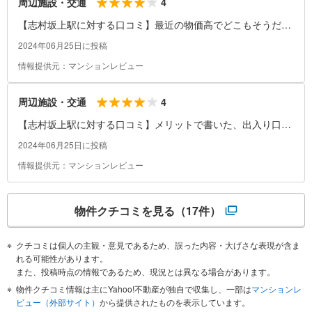
4
周辺施設・交通
【志村坂上駅に対する口コミ】最近の物価高でどこもそうだと
思いますが、リイーズナブルな店が、少ない気がします。
2024年06月25日に投稿
情報提供元：マンションレビュー
4
周辺施設・交通
【志村坂上駅に対する口コミ】メリットで書いた、出入り口が
４箇所ともとても離れていて、慣れていない方が、出入り口を
2024年06月25日に投稿
間違えると、とても歩くことなるのが、不便です。特に自分は
情報提供元：マンションレビュー
感ませんが、車の騒音に悩まされてる方も、多数いらっしゃる
と思われます。
物件クチコミを見る
（17件）
クチコミは個人の主観・意見であるため、誤った内容・大げさな表現が含ま
れる可能性があります。
また、投稿時点の情報であるため、現況とは異なる場合があります。
物件クチコミ情報は主にYahoo!不動産が独自で収集し、一部は
マンションレ
ビュー（外部サイト）
から提供されたものを表示しています。