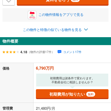
この物件情報をアプリで見る
0.01%
14.99%
この物件と特徴の似ている物件を見る
返済期間
物件概要
一般的には最長35年まで借り入れ可能です。多くの金融機関
が完済時の年齢は80歳までを条件としています。
万円
4.18
（物件の評価17件）
コメント17件
頭金
閉じる
6,790万円
価格
0万円
6,790万円
初期費用は諸条件で変わります。
自己資金から住宅購入にかけられる金額を入力してくださ
不動産会社に相談しませんか？
い。一般的には物件価格の2割までが目安です。
万円
ボーナス
閉じる
/回
初期費用が知りたい
無料
管理費
21,480円/月