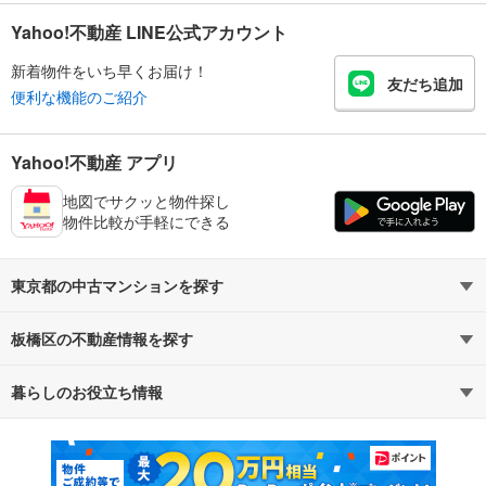
Yahoo!不動産 LINE公式アカウント
新着物件をいち早くお届け！
友だち追加
便利な機能のご紹介
Yahoo!不動産 アプリ
地図でサクッと物件探し
物件比較が手軽にできる
東京都の中古マンションを探す
板橋区の不動産情報を探す
路線・駅から探す
地域から探す
暮らしのお役立ち情報
不動産・住宅
賃貸住宅
通勤・通学時間から探す
地図から探す
マンションカタログ
教えて！住まいの先生
新築マンション
中古マンション