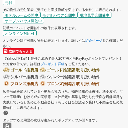
元付
その物件の元付業者（売主から直接依頼を受けている会社）に表示されます。
モデルルーム公開中
モデルハウス公開中
現地見学会開催中
オープンハウス開催中
記載のイベントが開催中の物件に表示されます。
オンライン対応可
オンライン対応可能な物件に表示されます。詳しくは
紹介ページ
をご確認くだ
さい。
成約でもらえる
【Yahoo!不動産】物件ご成約で最大20万円相当PayPayポイントプレゼント！
の対象物件です。詳細は
プレゼント詳細
をご覧ください。
ゴールド推奨店
ゴールド推奨店 取り扱い物件
シルバー推奨店
シルバー推奨店 取り扱い物件
ブロンズ推奨店
ブロンズ推奨店 取り扱い物件
広告商品を購入している不動産会社のうち、物件情報の正確性、法令遵守、ヤ
フー不動産における成約実績等、当社所定の基準を満たした優良な店舗運営を
実践していると認めた不動産会社（もしくは当該認定を受けた不動産会社の取
扱物件）に表示されます。
タップすると用語の意味が書かれたポップアップが開きます。