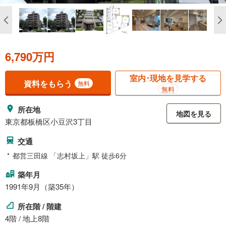
6,790万円
室内･現地を見学する
資料をもらう
無料
無料
所在地
地図を見る
東京都板橋区小豆沢3丁目
交通
都営三田線 「志村坂上」駅 徒歩6分
築年月
1991年9月（築35年）
所在階 / 階建
4階 / 地上8階