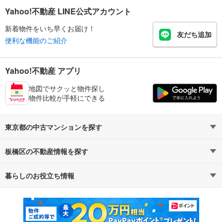
Yahoo!不動産 LINE公式アカウント
新着物件をいち早くお届け！
友だち追加
便利な機能のご紹介
Yahoo!不動産 アプリ
地図でサクッと物件探し
物件比較が手軽にできる
東京都の中古マンションを探す
板橋区の不動産情報を探す
路線・駅から探す
地域から探す
暮らしのお役立ち情報
不動産・住宅
賃貸住宅
通勤・通学時間から探す
地図から探す
マンションカタログ
教えて！住まいの先生
新築マンション
中古マンション