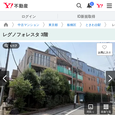
Yahoo!不動産
検索
通知
i
ログイン
ID新規取得
中古マンション
東京都
板橋区
ときわ台駅
レ
レグノフォレスタ 3階
1
/
17
お気に入り
間取り
画像一覧