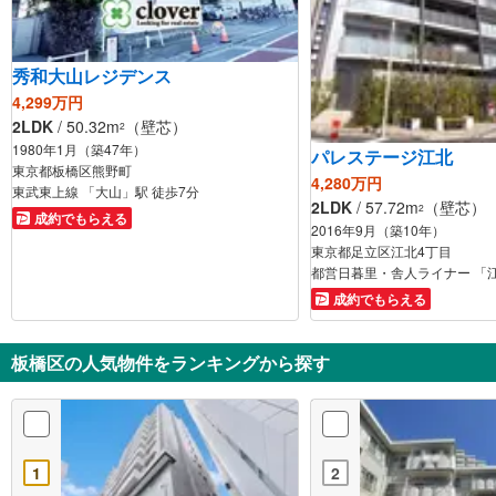
秀和大山レジデンス
4,299万円
2LDK
/ 50.32m
（壁芯）
2
1980年1月（築47年）
パレステージ江北
東京都板橋区熊野町
4,280万円
東武東上線 「大山」駅 徒歩7分
2LDK
/ 57.72m
（壁芯）
2
成約でもらえる
2016年9月（築10年）
東京都足立区江北4丁目
都営日暮里・舎人ライナー 「江
成約でもらえる
板橋区の人気物件をランキングから探す
1
2