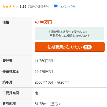
が完済時の年齢は80歳までを条件としています。
万円
3.25
（物件の評価4件）
コメント5件
頭金
閉じる
4,180万円
価格
0万円
4,180万円
初期費用は諸条件で変わります。
自己資金から住宅購入にかけられる金額を入力してくださ
不動産会社に相談しませんか？
い。一般的には物件価格の2割までが目安です。
万円
ボーナス
閉じる
/回
初期費用が知りたい
無料
管理費
11,750円/月
0円
4,180万円
年2回払いを想定しています。毎月の返済額に加えて、ボー
修繕積立金
10,575円/月
ナス時の増額分（1回分）を入力してください。
ボーナス払いの限度額は金融機関によって異なります。
築年月
2006年10月（築20年）
130,831
円
/月
月々の返済額
閉じる
主要採光面
南
ローン返済額
108,506
円
（頭金比率
0
%
）
＋修繕積立金
10,575
円
＋管理費
11,750
円
専有面積
51.75m
（壁芯）
2