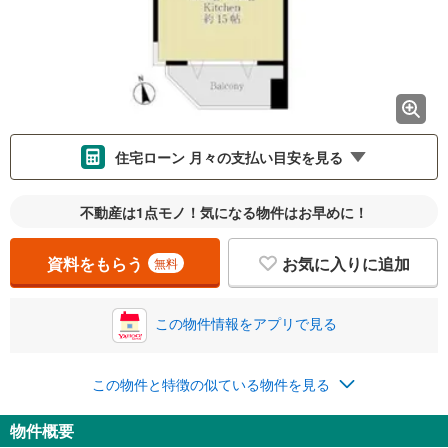
住宅ローン 月々の支払い目安を見る
支払いの目安をシミュレーションすることができます。
不動産は1点モノ！気になる物件はお早めに！
％
金利
資料をもらう
お気に入りに追加
無料
この物件情報をアプリで見る
0.01%
14.99%
この物件と特徴の似ている物件を見る
返済期間
物件概要
一般的には最長35年まで借り入れ可能です。多くの金融機関