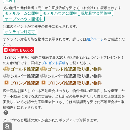
元付
その物件の元付業者（売主から直接依頼を受けている会社）に表示されます。
モデルルーム公開中
モデルハウス公開中
現地見学会開催中
オープンハウス開催中
記載のイベントが開催中の物件に表示されます。
オンライン対応可
オンライン対応可能な物件に表示されます。詳しくは
紹介ページ
をご確認くだ
さい。
成約でもらえる
【Yahoo!不動産】物件ご成約で最大20万円相当PayPayポイントプレゼント！
の対象物件です。詳細は
プレゼント詳細
をご覧ください。
ゴールド推奨店
ゴールド推奨店 取り扱い物件
シルバー推奨店
シルバー推奨店 取り扱い物件
ブロンズ推奨店
ブロンズ推奨店 取り扱い物件
広告商品を購入している不動産会社のうち、物件情報の正確性、法令遵守、ヤ
フー不動産における成約実績等、当社所定の基準を満たした優良な店舗運営を
実践していると認めた不動産会社（もしくは当該認定を受けた不動産会社の取
扱物件）に表示されます。
タップすると用語の意味が書かれたポップアップが開きます。