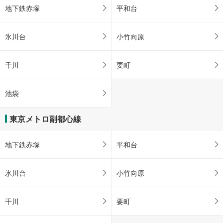
地下鉄赤塚
平和台
氷川台
小竹向原
千川
要町
池袋
東京メトロ副都心線
地下鉄赤塚
平和台
氷川台
小竹向原
千川
要町