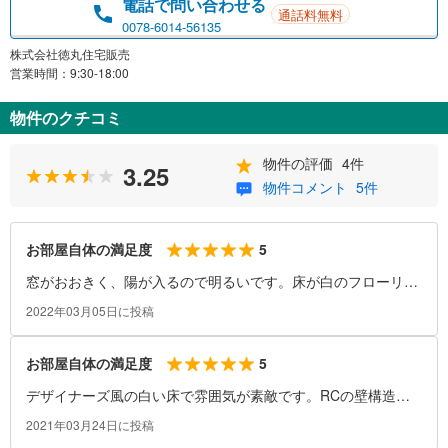
電話で問い合わせる
通話料無料
0078-6014-56135
株式会社徳丸住宅販売
営業時間：9:30-18:00
物件のクチコミ
物件の評価
4件
3.25
物件コメント
5件
5
お部屋自体の満足度
窓がおおきく、陽が入るので明るいです。床が白のフローリン
グなのもあって、明るく、広く感じます。1LDKですが、寝室
2022年03月05日に投稿
とのかべが全て透明のパーテーションなので、扉を開けてワン
ルームのようにも使えます
5
お部屋自体の満足度
デザイナーズ風の白い床で雰囲気が素敵です。RCの壁構造で
柱梁がないので、部屋も広く感じます。また、まども大きく開
2021年03月24日に投稿
戸なので解放感があります。