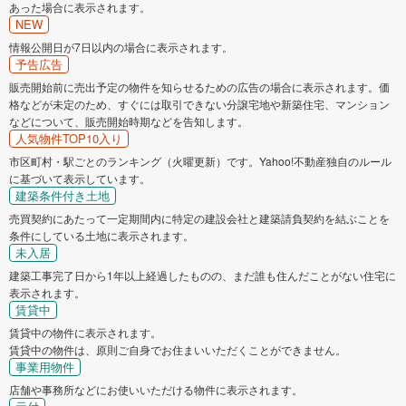
あった場合に表示されます。
NEW
情報公開日が7日以内の場合に表示されます。
予告広告
販売開始前に売出予定の物件を知らせるための広告の場合に表示されます。価
格などが未定のため、すぐには取引できない分譲宅地や新築住宅、マンション
などについて、販売開始時期などを告知します。
人気物件TOP10入り
市区町村・駅ごとのランキング（火曜更新）です。Yahoo!不動産独自のルール
に基づいて表示しています。
建築条件付き土地
売買契約にあたって一定期間内に特定の建設会社と建築請負契約を結ぶことを
条件にしている土地に表示されます。
未入居
建築工事完了日から1年以上経過したものの、まだ誰も住んだことがない住宅に
表示されます。
賃貸中
賃貸中の物件に表示されます。
賃貸中の物件は、原則ご自身でお住まいいただくことができません。
事業用物件
店舗や事務所などにお使いいただける物件に表示されます。