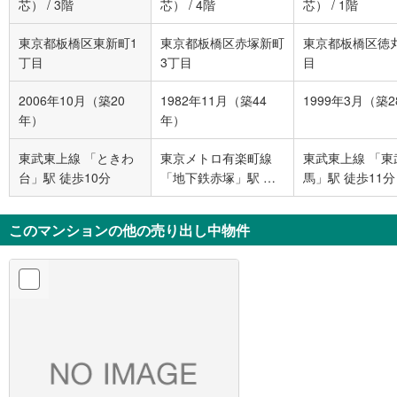
芯）
/
3階
芯）
/
4階
芯）
/
1階
東京都板橋区東新町1
東京都板橋区赤塚新町
東京都板橋区徳
丁目
3丁目
目
2006年10月（築20
1982年11月（築44
1999年3月（築
年）
年）
東武東上線 「ときわ
東京メトロ有楽町線
東武東上線 「東
台」駅 徒歩10分
「地下鉄赤塚」駅 徒
馬」駅 徒歩11分
歩7分
このマンションの他の売り出し中物件