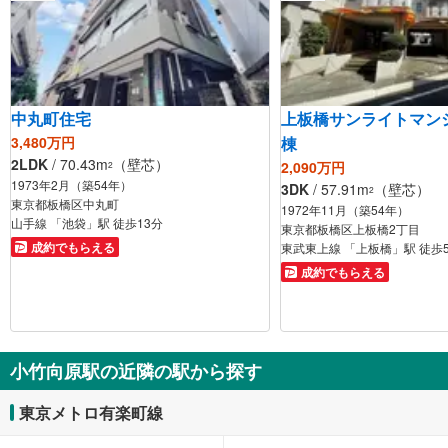
中丸町住宅
上板橋サンライトマン
3,480万円
棟
2LDK
/ 70.43m
（壁芯）
2,090万円
2
1973年2月（築54年）
3DK
/ 57.91m
（壁芯）
2
東京都板橋区中丸町
1972年11月（築54年）
山手線 「池袋」駅 徒歩13分
東京都板橋区上板橋2丁目
成約でもらえる
東武東上線 「上板橋」駅 徒歩
成約でもらえる
小竹向原駅の近隣の駅から探す
東京メトロ有楽町線