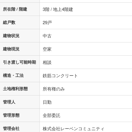
「金利」については、ご利用を予定されている金融機関等にご確認の
所在階 / 階建
3階 / 地上4階建
上、ご自身での入力をお願いいたします。初期設定で自動入力されてい
る値は、実際の金融機関等における貸出金利とは何ら関係がなく、実際
の金融機関等における貸出金利を何ら保証するものではありません。返
総戸数
29戸
済方法「元利均等返済」にて算出しております。入力された金利を35年
適用した場合の計算結果を表示しています。
建物状況
中古
その他月額費用や、初期費用がかかります。ご注意ください。実際にお
借り入れの際は各金融機関等に、必ずご自身でご確認をお願いいたしま
建物現況
空家
す。
条件によってお借り入れができないことがあります。
引き渡し可能時期
相談
不動産会社に購入相談をする
無料
構造・工法
鉄筋コンクリート
閉じる
土地権利形態
所有権のみ
管理人
日勤
管理形態
全部委託
管理会社
株式会社レーベンコミュニティ