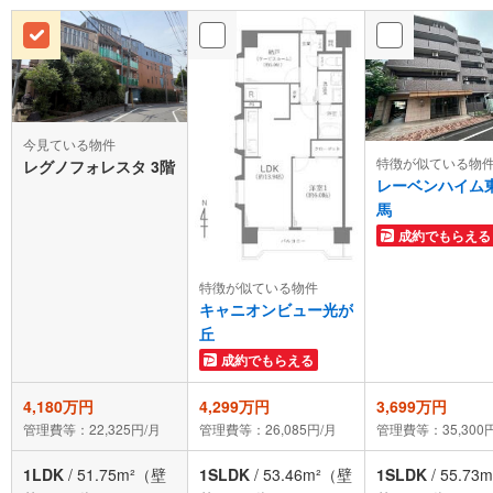
今見ている物件
特徴が似ている物
レグノフォレスタ 3階
レーベンハイム
馬
成約でもらえる
特徴が似ている物件
キャニオンビュー光が
丘
成約でもらえる
4,180万円
4,299万円
3,699万円
管理費等：22,325円/月
管理費等：26,085円/月
管理費等：35,300
1LDK
/
51.75m²（壁
1SLDK
/
53.46m²（壁
1SLDK
/
55.73