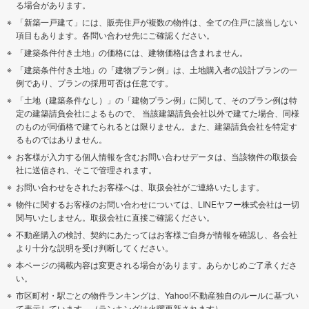
る場合があります。
「新築一戸建て」には、販売住戸が複数の物件は、全ての住戸に該当しない
項目もあります。各問い合わせ先にご確認ください。
「建築条件付き土地」の価格には、建物価格は含まれません。
「建築条件付き土地」の「建物プラン例」は、土地購入者の設計プランの一
例であり、プランの採用可否は任意です。
「土地（建築条件なし）」の「建物プラン例」に関して、そのプラン例は特
定の建築請負会社によるもので、 当該建築請負会社以外で建てた場合、同様
のものが同価格で建てられるとは限りません。また、建築請負会社を特定す
るものではありません。
お客様が入力する個人情報を含むお問い合わせデータは、当該物件の取扱会
社に送信され、そこで管理されます。
お問い合わせをされたお客様へは、取扱会社がご連絡いたします。
物件に関するお客様のお問い合わせについては、LINEヤフー株式会社は一切
関与いたしません。取扱会社に直接ご確認ください。
不動産購入の検討、契約にあたってはお客様ご自身が情報を確認し、各会社
より十分な説明を受け判断してください。
本ページの掲載内容は変更される場合があります。あらかじめご了承くださ
い。
市区町村・駅ごとの物件ランキングは、Yahoo!不動産独自のルールに基づい
て表示しています。（ランキングは火曜更新されます）