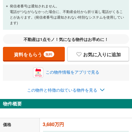
頭金
閉じる
発信者番号は通知されません。
電話がつながらなかった場合に、不動産会社から折り返し電話がくるこ
とがあります。(発信者番号は通知されない特別なシステムを使用してい
ます)
0万円
3,680万円
自己資金から住宅購入にかけられる金額を入力してくださ
い。一般的には物件価格の2割までが目安です。
不動産は1点モノ！気になる物件はお早めに！
万円
ボーナス
閉じる
/回
資料をもらう
お気に入りに追加
無料
0円
3,680万円
この物件情報をアプリで見る
年2回払いを想定しています。毎月の返済額に加えて、ボー
ナス時の増額分（1回分）を入力してください。
この物件と特徴の似ている物件を見る
ボーナス払いの限度額は金融機関によって異なります。
117,217
円
/月
月々の返済額
閉じる
物件概要
ローン返済額
95,527
円
（頭金比率
0
%
）
＋修繕積立金
12,090
円
＋管理費
9,600
円
3,680万円
価格
「金利」については、ご利用を予定されている金融機関等にご確認の