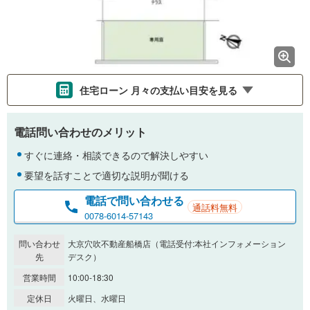
住宅ローン 月々の支払い目安を見る
支払いの目安をシミュレーションすることができます。
電話問い合わせのメリット
％
金利
すぐに連絡・相談できるので解決しやすい
要望を話すことで適切な説明が聞ける
電話で問い合わせる
通話料無料
0.01%
14.99%
0078-6014-57143
問い合わせ
大京穴吹不動産船橋店（電話受付:本社インフォメーション
返済期間
先
デスク）
営業時間
10:00-18:30
一般的には最長35年まで借り入れ可能です。多くの金融機関
が完済時の年齢は80歳までを条件としています。
定休日
火曜日、水曜日
万円