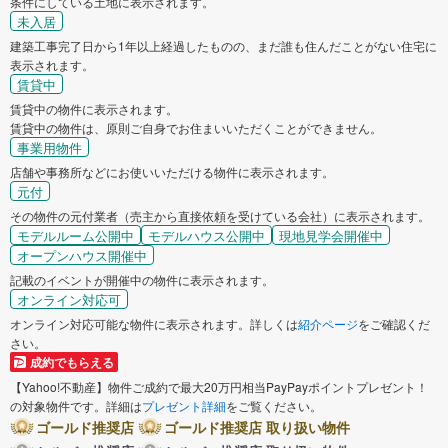
条件にしている土地に表示されます。
未入居
建築工事完了日から1年以上経過したものの、まだ誰も住んだことがない住宅に
表示されます。
賃貸中
賃貸中の物件に表示されます。
賃貸中の物件は、原則ご自身でお住まいいただくことができません。
事業用物件
店舗や事務所などにお使いいただける物件に表示されます。
元付
その物件の元付業者（売主から直接依頼を受けている会社）に表示されます。
モデルルーム公開中
モデルハウス公開中
現地見学会開催中
オープンハウス開催中
記載のイベントが開催中の物件に表示されます。
オンライン対応可
オンライン対応可能な物件に表示されます。詳しくは
紹介ページ
をご確認くだ
さい。
成約でもらえる
【Yahoo!不動産】物件ご成約で最大20万円相当PayPayポイントプレゼント！
の対象物件です。詳細は
プレゼント詳細
をご覧ください。
ゴールド推奨店
ゴールド推奨店 取り扱い物件