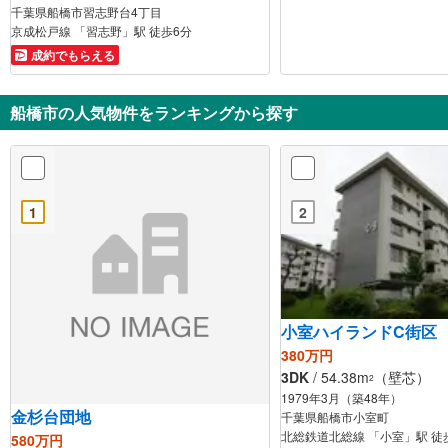
千葉県船橋市習志野台4丁目
京成松戸線 「習志野」駅 徒歩6分
成約でもらえる
船橋市の人気物件をランキングから探す
1
2
小室ハイランドC街区
380万円
3DK
/ 54.38m
（壁芯）
2
1979年3月（築48年）
金杉台団地
千葉県船橋市小室町
北総鉄道北総線 「小室」駅 徒
580万円