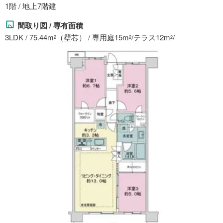
1階 / 地上7階建
間取り図 / 専有面積
3LDK / 75.44m
（壁芯） / 専用庭15m
/テラス12m
/
2
2
2