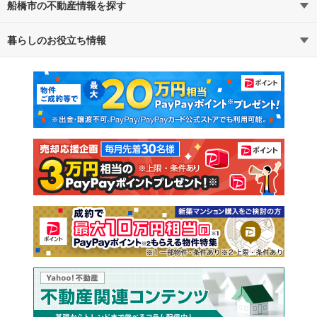
船橋市の不動産情報を探す
路線・駅から探す
地域から探す
暮らしのお役立ち情報
不動産・住宅
賃貸住宅
通勤・通学時間から探す
地図から探す
マンションカタログ
教えて！住まいの先生
新築マンション
中古マンション
新築一戸建て
中古一戸建て
注文住宅
土地
売却査定