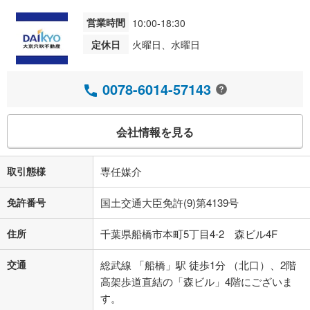
営業時間
10:00-18:30
定休日
火曜日、水曜日
0078-6014-57143
会社情報を見る
取引態様
専任媒介
免許番号
国土交通大臣免許(9)第4139号
住所
千葉県船橋市本町5丁目4-2 森ビル4F
交通
総武線 「船橋」駅 徒歩1分 （北口）、2階
高架歩道直結の「森ビル」4階にございま
す。