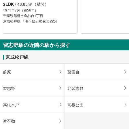
2LDK
/ 48.85m
（壁芯）
2
1971年7月（築56年）
千葉県船橋市金杉台1丁目
京成松戸線 「滝不動」駅 徒歩22分
習志野駅の近隣の駅から探す
京成松戸線
前原
薬園台
習志野
北習志野
高根木戸
高根公団
滝不動