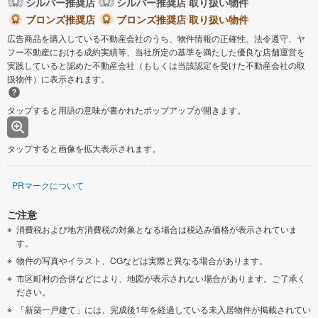
シルバー推奨店
シルバー推奨店 取り扱い物件
ブロンズ推奨店
ブロンズ推奨店 取り扱い物件
広告商品を購入している不動産会社のうち、物件情報の正確性、法令遵守、ヤ
フー不動産における成約実績等、当社所定の基準を満たした優良な店舗運営を
実践していると認めた不動産会社（もしくは当該認定を受けた不動産会社の取
扱物件）に表示されます。
タップすると用語の意味が書かれたポップアップが開きます。
タップすると画像を拡大表示されます。
PRマークについて
ご注意
消費税および地方消費税の対象となる場合は税込み価格が表示されていま
す。
物件の写真やイラスト、CGなどは実際と異なる場合があります。
市区町村の合併などにより、地図が表示されない場合があります。ご了承く
ださい。
「新築一戸建て」には、完成後1年を経過している未入居物件が掲載されてい