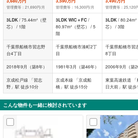
3,680万円
3,590万円
3,490万円
管理費等：21,690円/月
管理費等：16,300円/月
管理費等：25,120
3LDK
/
75.44m²（壁
3LDK WIC＋FC
/
3LDK
/
80.24m
芯）
/
1階
80.97m²（壁芯）
/
5
芯）
/
3階
階
千葉県船橋市習志野
千葉県船橋市湊町2丁
千葉県船橋市習
台4丁目
目
8丁目
2018年9月（築8年）
1981年3月（築46年）
2006年9月（築
京成松戸線 「習志
京成本線 「京成船
東葉高速鉄道 「
野」駅 徒歩10分
橋」駅 徒歩15分
日大前」駅 徒歩
こんな物件も一緒に検討されています