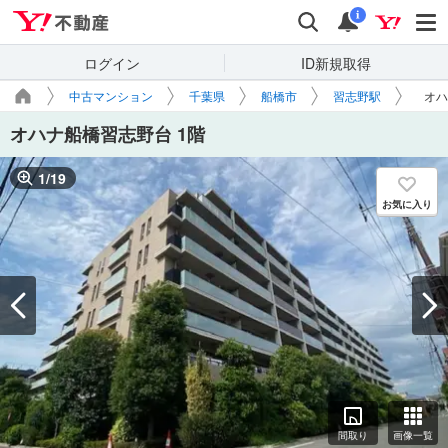
Yahoo!不動産
検索
通知
i
ログイン
ID新規取得
中古マンション
千葉県
船橋市
習志野駅
オハ
オハナ船橋習志野台 1階
1
/
19
お気に入り
間取り
画像一覧