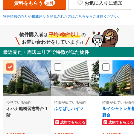
資料をもらう
お気に入りに追加
無料
物件情報の誤りや掲載違反を発見された方はこちらからご連絡ください。
物件購入者
平均6物件以上
は
の
お問い合わせをしています
※1
最近見た・周辺エリアで特徴が似た物件
今見ている物件
特徴が似ている物件
特徴が似ている物
オハナ船橋習志野台 1
ふなばしハイツ
ルイシャトレ船
階
野台
成約でもらえる
成約でもらえる