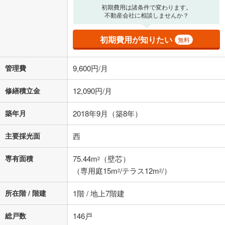
上、ご自身での入力をお願いいたします。初期設定で自動入力されてい
初期費用は諸条件で変わります。
る値は、実際の金融機関等における貸出金利とは何ら関係がなく、実際
不動産会社に相談しませんか？
の金融機関等における貸出金利を何ら保証するものではありません。返
済方法「元利均等返済」にて算出しております。入力された金利を35年
初期費用が知りたい
無料
適用した場合の計算結果を表示しています。
その他月額費用や、初期費用がかかります。ご注意ください。実際にお
借り入れの際は各金融機関等に、必ずご自身でご確認をお願いいたしま
管理費
9,600円/月
す。
条件によってお借り入れができないことがあります。
修繕積立金
12,090円/月
不動産会社に購入相談をする
無料
築年月
2018年9月（築8年）
閉じる
主要採光面
西
専有面積
75.44m
（壁芯）
2
（専用庭15m
/テラス12m
/）
2
2
所在階 / 階建
1階 / 地上7階建
総戸数
146戸