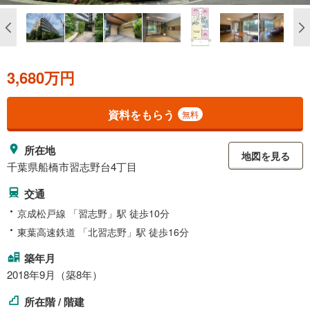
3,680万円
資料をもらう
無料
所在地
地図を見る
千葉県船橋市習志野台4丁目
交通
京成松戸線 「習志野」駅 徒歩10分
東葉高速鉄道 「北習志野」駅 徒歩16分
築年月
2018年9月（築8年）
所在階 / 階建