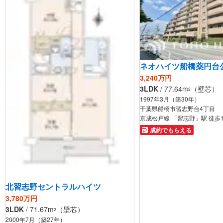
ネオハイツ船橋薬円台
3,240万円
3LDK
/ 77.64m
（壁芯）
2
1997年3月（築30年）
千葉県船橋市習志野台4丁目
京成松戸線 「習志野」駅 徒歩
成約でもらえる
北習志野セントラルハイツ
3,780万円
3LDK
/ 71.67m
（壁芯）
2
2000年7月（築27年）