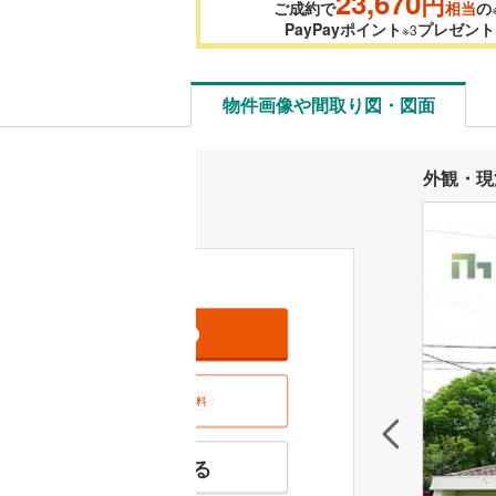
23,670
円
ご成約で
相当
の
PayPayポイント
プレゼント
※3
物件画像や間取り図・図面
外観・現
資料をもらう
無料
室内･現地を見学する
無料
特徴の似た物件を見る