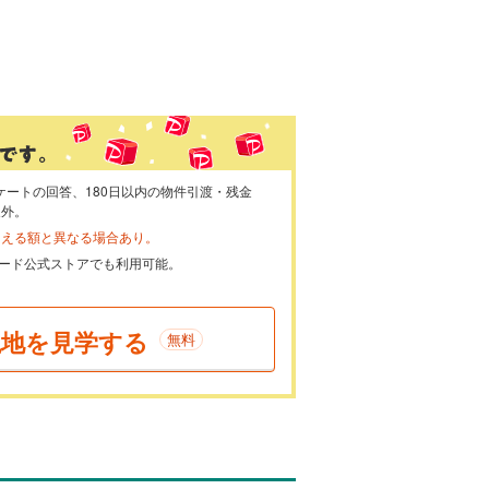
ケートの回答、180日以内の物件引渡・残金
象外。
らえる額と異なる場合あり。
ayカード公式ストアでも利用可能。
現地を見学する
無料