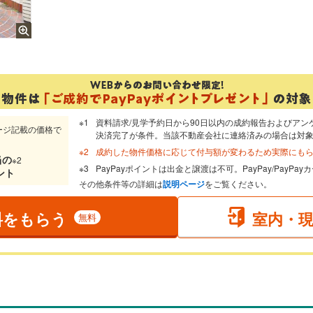
資料請求/見学予約日から90日以内の成約報告およびアン
ージ記載の価格で
決済完了が条件。当該不動産会社に連絡済みの場合は対
成約した物件価格に応じて付与額が変わるため実際にも
当
の
※2
PayPayポイントは出金と譲渡は不可。PayPay/PayP
ント
その他条件等の詳細は
説明ページ
をご覧ください。
料をもらう
室内・
無料