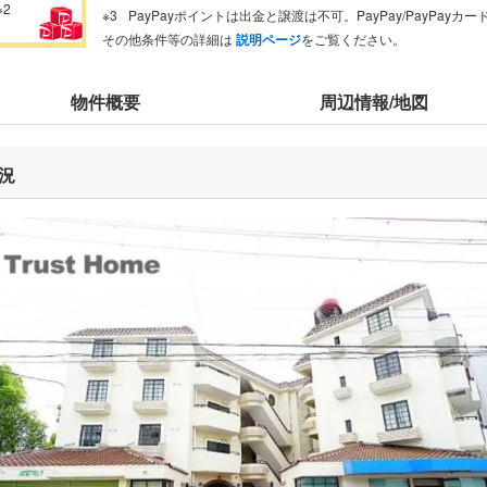
※2
PayPayポイントは出金と譲渡は不可。PayPay/PayPay
その他条件等の詳細は
説明ページ
をご覧ください。
物件概要
周辺情報/地図
況