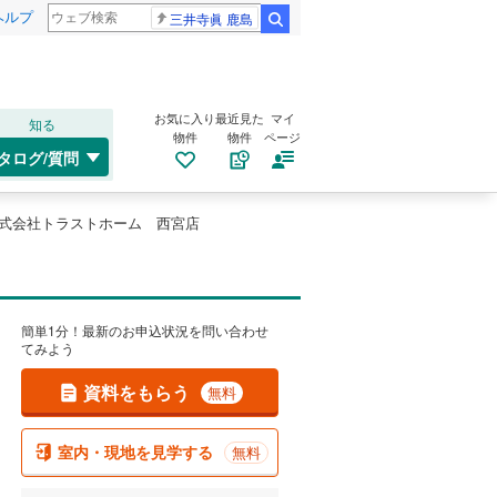
ヘルプ
三井寺眞 鹿島
検索
お気に入り
最近見た
マイ
知る
物件
物件
ページ
タログ/質問
式会社トラストホーム 西宮店
簡単1分！最新のお申込状況を問い合わせ
てみよう
資料をもらう
無料
室内・現地を見学する
無料