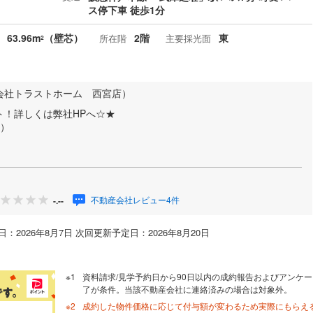
ス停下車 徒歩1分
63.96m
（壁芯）
2階
東
所在階
主要採光面
2
会社トラストホーム 西宮店）
ト！詳しくは弊社HPへ☆★
有）
不動産会社レビュー4件
-.--
：2026年8月7日 次回更新予定日：2026年8月20日
資料請求/見学予約日から90日以内の成約報告およびアンケー
了が条件。当該不動産会社に連絡済みの場合は対象外。
成約した物件価格に応じて付与額が変わるため実際にもらえ