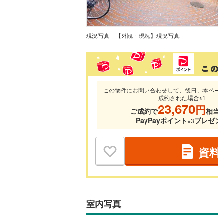
現況写真
【外観・現況】現況写真
この物件にお問い合わせして、後日、本ペ
成約された場合※1
23,670
円
ご成約で
相
PayPayポイント
プレゼ
※3
資
室内写真