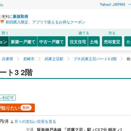
Yahoo! JAPAN
ル
と便利に
新規取得
初回購入限定、アプリで使えるお得なクーポン
買う
建てる
売る
ョン
新築一戸建て
中古一戸建て
注文住宅
土地
売却査定
カ
兵庫県
尼崎市
武庫之荘駅
プチ武庫之荘パート3 2階
株
ト3 2階
ン対応可
が知りたい
無料
0円/月
月々の支払い目安を見る
交通
阪急神戸本線 「武庫之荘」駅 バス7分 時友 バ