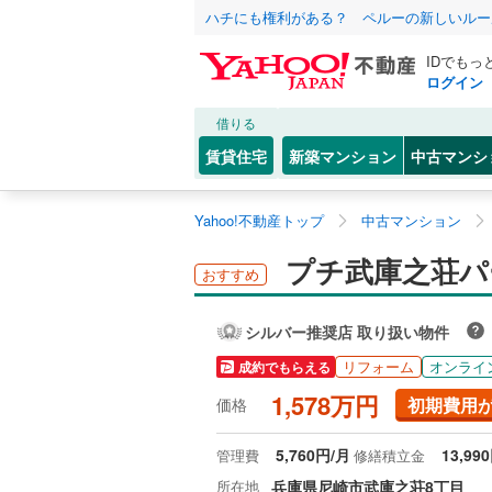
ハチにも権利がある？ ペルーの新しいルー
IDでもっ
ログイン
借りる
賃貸住宅
新築マンション
中古マンシ
Yahoo!不動産トップ
中古マンション
プチ武庫之荘パー
おすすめ
シルバー推奨店 取り扱い物件
リフォーム
オンライ
成約でもらえる
1,578万円
初期費用
価格
5,760円/月
13,99
管理費
修繕積立金
所在地
兵庫県尼崎市武庫之荘8丁目