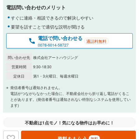
電話問い合わせのメリット
％
金利
すぐに連絡・相談できるので解決しやすい
要望を話すことで適切な説明が聞ける
電話で問い合わせる
通話料無料
0.01%
14.99%
0078-6014-58727
問い合わせ先
株式会社アートハウジング
返済期間
営業時間
9:30-18:30
一般的には最長35年まで借り入れ可能です。多くの金融機関
定休日
第1・3火曜日、毎週水曜日
が完済時の年齢は80歳までを条件としています。
万円
頭金
発信者番号は通知されません。
閉じる
電話がつながらなかった場合に、不動産会社から折り返し電話がくるこ
とがあります。(発信者番号は通知されない特別なシステムを使用してい
ます)
0万円
2,399万円
自己資金から住宅購入にかけられる金額を入力してくださ
不動産は1点モノ！気になる物件はお早めに！
い。一般的には物件価格の2割までが目安です。
万円
ボーナス
閉じる
/回
資料をもらう
無料