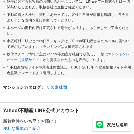
物件に関するお客様のお問い合わせについては、LINEヤフー株式会社は一切
関与いたしません。取扱会社に直接ご確認ください。
不動産購入の検討、契約にあたってはお客様ご自身が情報を確認し、各会社
より十分な説明を受け判断してください。
本ページの掲載内容は変更される場合があります。あらかじめご了承くださ
い。
市区町村・駅ごとの物件ランキングは、Yahoo!不動産独自のルールに基づい
て表示しています。（ランキングは火曜更新されます）
物件クチコミ情報は主にYahoo!不動産が独自で収集し、一部は
マンションレ
ビュー（外部サイト）
から提供されたものを表示しています。
1 不動産情報サイト事業者連絡協議会（RSC）2018年 不動産情報サイト利用
者意識アンケートより引用しました。
マンションカタログ：
リズ東林間
Yahoo!不動産 LINE公式アカウント
新着物件をいち早くお届け！
友だち追加
便利な機能のご紹介