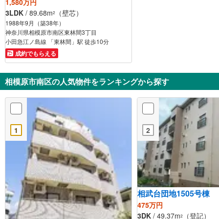
1,580万円
3LDK
/ 89.68m
（壁芯）
2
1988年9月（築38年）
神奈川県相模原市南区東林間3丁目
小田急江ノ島線 「東林間」駅 徒歩10分
成約でもらえる
相模原市南区の人気物件をランキングから探す
1
2
相武台団地1505号棟
475万円
3DK
/ 49.37m
（登記）
2