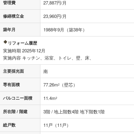
管理費
27,887円/月
不動産会社に購入相談をする
無料
修繕積立金
23,960円/月
築年月
1988年9月（築38年）
閉じる
リフォーム履歴
実施時期 2025年12月
実施内容 キッチン、浴室、トイレ、壁、床、
主要採光面
南
専有面積
77.26m
（壁芯）
2
バルコニー面積
11.4m
2
所在階 / 階建
3階 / 地上階数4階 地下階数1階
総戸数
11戸（11戸）