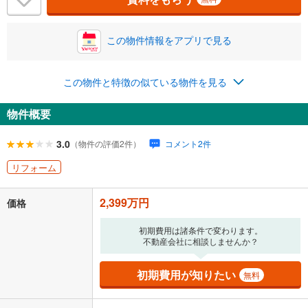
この物件情報をアプリで見る
0円
2,399万円
年2回払いを想定しています。毎月の返済額に加えて、ボー
ナス時の増額分（1回分）を入力してください。
この物件と特徴の似ている物件を見る
ボーナス払いの限度額は金融機関によって異なります。
114,121
円
/月
物件概要
月々の返済額
閉じる
ローン返済額
62,274
円
（頭金比率
0
%
）
3.0
（物件の評価2件）
コメント2件
＋修繕積立金
23,960
円
＋管理費
27,887
円
リフォーム
「金利」については、ご利用を予定されている金融機関等にご確認の
上、ご自身での入力をお願いいたします。初期設定で自動入力されてい
2,399万円
価格
る値は、実際の金融機関等における貸出金利とは何ら関係がなく、実際
の金融機関等における貸出金利を何ら保証するものではありません。返
初期費用は諸条件で変わります。
済方法「元利均等返済」にて算出しております。入力された金利を35年
不動産会社に相談しませんか？
適用した場合の計算結果を表示しています。
その他月額費用や、初期費用がかかります。ご注意ください。実際にお
初期費用が知りたい
無料
借り入れの際は各金融機関等に、必ずご自身でご確認をお願いいたしま
す。
条件によってお借り入れができないことがあります。