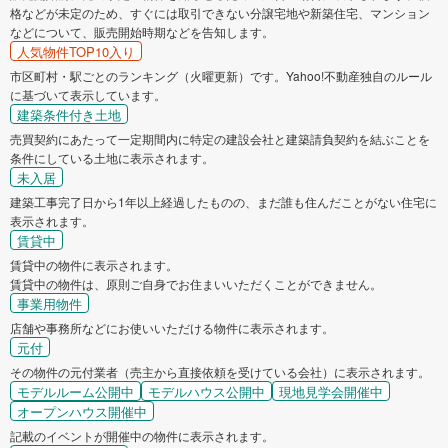
格などが未定のため、すぐには取引できない分譲宅地や新築住宅、マンション
などについて、販売開始時期などを告知します。
人気物件TOP10入り
市区町村・駅ごとのランキング（火曜更新）です。Yahoo!不動産独自のルール
に基づいて表示しています。
建築条件付き土地
売買契約にあたって一定期間内に特定の建設会社と建築請負契約を結ぶことを
条件にしている土地に表示されます。
未入居
建築工事完了日から1年以上経過したものの、まだ誰も住んだことがない住宅に
表示されます。
賃貸中
賃貸中の物件に表示されます。
賃貸中の物件は、原則ご自身でお住まいいただくことができません。
事業用物件
店舗や事務所などにお使いいただける物件に表示されます。
元付
その物件の元付業者（売主から直接依頼を受けている会社）に表示されます。
モデルルーム公開中
モデルハウス公開中
現地見学会開催中
オープンハウス開催中
記載のイベントが開催中の物件に表示されます。