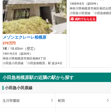
1968年8月（築59年）
神奈川県相模原市南区相武台団
小田急小田原線 「小田急相模原
成約でもらえる
メゾンエクレーレ相模原
270万円
1K
/ 18.65m
（壁芯）
2
1991年3月（築36年）
神奈川県相模原市南区相南4丁目
小田急小田原線 「小田急相模原」駅 徒歩4分
小田急相模原駅の近隣の駅から探す
小田急小田原線
玉川学園前
町田