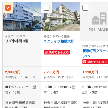
今見ている物件
特徴が似ている物件
リズ東林間 3階
ユニライフ相模大野
特徴が似ている物
新原町田グリー
成約でもらえる
ツF5
成約でもらえる
2,399万円
2,295万円
1,990万円
管理費等：51,847円/月
管理費等：22,200円/月
管理費等：21,100
3LDK
/
77.26m²（壁
3LDK
/
67.32m²（壁
3LDK
/
93.21m
芯）
/
3階
芯）
/
4階
記）
/
3階
神奈川県相模原市南
神奈川県相模原市南区
神奈川県相模原
区東林間3丁目
相模大野2丁目
鵜野森1丁目