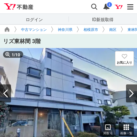
Yahoo!不動産
検索
通知
i
ログイン
ID新規取得
中古マンション
神奈川県
相模原市
南区
東林
リズ東林間 3階
1
/
10
お気に入り
間取り
画像一覧