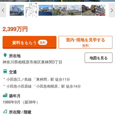
2,399万円
室内･現地を見学する
資料をもらう
無料
無料
所在地
地図を見る
神奈川県相模原市南区東林間3丁目
交通
小田急江ノ島線 「東林間」駅 徒歩11分
小田急小田原線 「小田急相模原」駅 徒歩14分
築年月
1988年9月（築38年）
所在階 / 階建