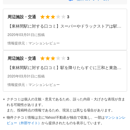
3
周辺施設・交通
【東林間駅に対する口コミ】スーパーやドラックストアは駅周
辺にあるのですが衣服や家具家電などは隣の相模大野駅まで行
2020年03月01日に投稿
かないと買えません。
情報提供元：マンションレビュー
3
周辺施設・交通
【東林間駅に対する口コミ】駅を降りたらすぐに三和と東急と
二つのスーパーがあり、コンビニも駅構内にセブンイレブンが
2020年03月01日に投稿
あり買い物するには便利です。電車は各停しか止まらないので
情報提供元：マンションレビュー
すが隣駅には相模大野と中央林間都心に出るには不便がなく、
新宿にも４０分程度で着きます。夜道は外灯が少ないところが
クチコミは個人の主観・意見であるため、誤った内容・大げさな表現が含ま
あります。
れる可能性があります。
また、投稿時点の情報であるため、現況とは異なる場合があります。
物件クチコミ情報は主にYahoo!不動産が独自で収集し、一部は
マンションレ
ビュー（外部サイト）
から提供されたものを表示しています。