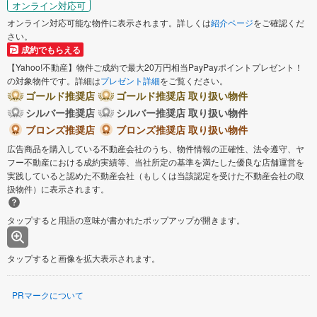
オンライン対応可
オンライン対応可能な物件に表示されます。詳しくは
紹介ページ
をご確認くだ
さい。
成約でもらえる
【Yahoo!不動産】物件ご成約で最大20万円相当PayPayポイントプレゼント！
の対象物件です。詳細は
プレゼント詳細
をご覧ください。
ゴールド推奨店
ゴールド推奨店 取り扱い物件
シルバー推奨店
シルバー推奨店 取り扱い物件
ブロンズ推奨店
ブロンズ推奨店 取り扱い物件
広告商品を購入している不動産会社のうち、物件情報の正確性、法令遵守、ヤ
フー不動産における成約実績等、当社所定の基準を満たした優良な店舗運営を
実践していると認めた不動産会社（もしくは当該認定を受けた不動産会社の取
扱物件）に表示されます。
タップすると用語の意味が書かれたポップアップが開きます。
タップすると画像を拡大表示されます。
PRマークについて