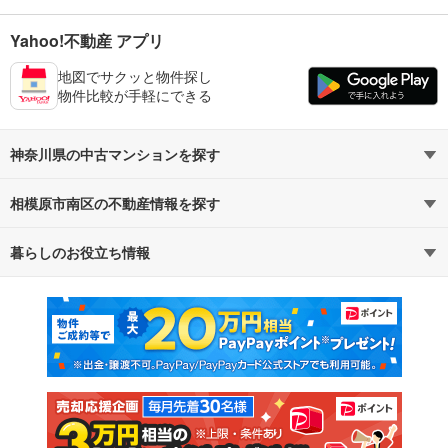
Yahoo!不動産 アプリ
地図でサクッと物件探し
物件比較が手軽にできる
神奈川県の中古マンションを探す
相模原市南区の不動産情報を探す
路線・駅から探す
地域から探す
暮らしのお役立ち情報
不動産・住宅
賃貸住宅
通勤・通学時間から探す
地図から探す
マンションカタログ
教えて！住まいの先生
新築マンション
中古マンション
新築一戸建て
中古一戸建て
注文住宅
土地