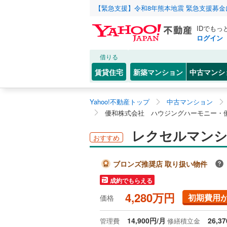
【緊急支援】令和8年熊本地震 緊急支援募
IDでもっ
ログイン
借りる
賃貸住宅
新築マンション
中古マンシ
Yahoo!不動産トップ
中古マンション
優和株式会社 ハウジングハーモニー・
レクセルマンシ
おすすめ
ブロンズ推奨店 取り扱い物件
成約でもらえる
4,280万円
初期費用
価格
14,900円/月
26,3
管理費
修繕積立金