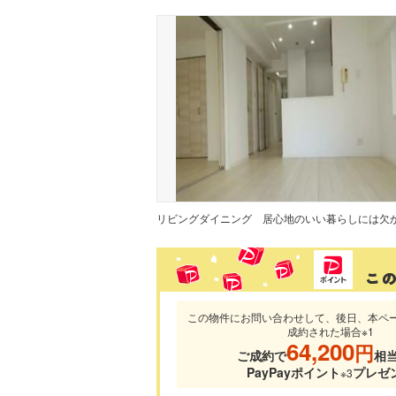
リビングダイニング
この物件にお問い合わせして、後日、本ペ
成約された場合※1
64,200
円
ご成約で
相
PayPayポイント
プレゼ
※3