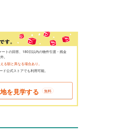
ケートの回答、180日以内の物件引渡・残金
象外。
らえる額と異なる場合あり。
ayカード公式ストアでも利用可能。
現地を見学する
無料