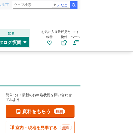
ヘルプ
えなこ
検索
お気に入り
最近見た
マイ
知る
物件
物件
ページ
タログ/質問
簡単1分！最新のお申込状況を問い合わせ
てみよう
資料をもらう
無料
室内・現地を見学する
無料