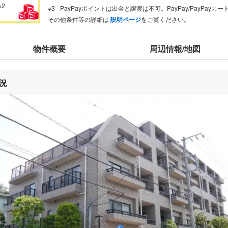
※2
PayPayポイントは出金と譲渡は不可。PayPay/PayPay
その他条件等の詳細は
説明ページ
をご覧ください。
物件概要
周辺情報/地図
況