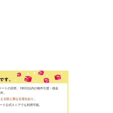
ケートの回答、180日以内の物件引渡・残金
象外。
らえる額と異なる場合あり。
ayカード公式ストアでも利用可能。