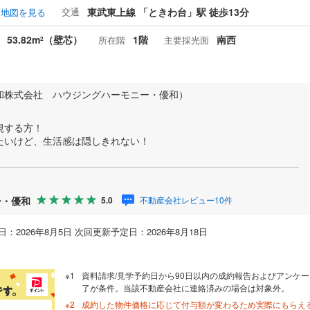
交通
東武東上線 「ときわ台」駅 徒歩13分
地図を見る
53.82m
（壁芯）
1階
南西
所在階
主要採光面
2
和株式会社 ハウジングハーモニー・優和）
】
視する方！
たいけど、生活感は隠しきれない！
ー・優和
不動産会社レビュー10件
5.0
：2026年8月5日 次回更新予定日：2026年8月18日
資料請求/見学予約日から90日以内の成約報告およびアンケー
了が条件。当該不動産会社に連絡済みの場合は対象外。
成約した物件価格に応じて付与額が変わるため実際にもらえ