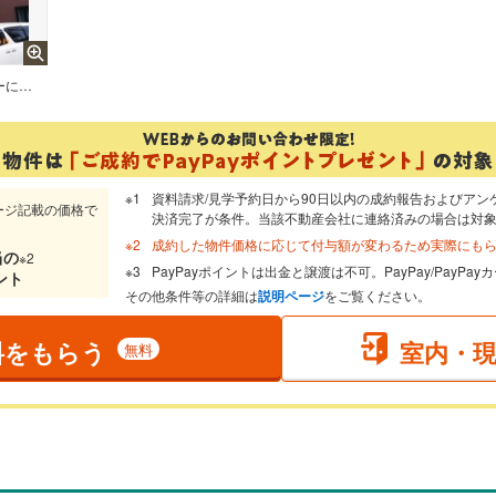
穏やかな風と陽光を導き、プライバシーに配慮された設計プランを採用し、居住性を一段と心地よいものにしています。
資料請求/見学予約日から90日以内の成約報告およびアン
ージ記載の価格で
決済完了が条件。当該不動産会社に連絡済みの場合は対
成約した物件価格に応じて付与額が変わるため実際にも
当
の
※2
PayPayポイントは出金と譲渡は不可。PayPay/PayP
ント
その他条件等の詳細は
説明ページ
をご覧ください。
料をもらう
室内・
無料