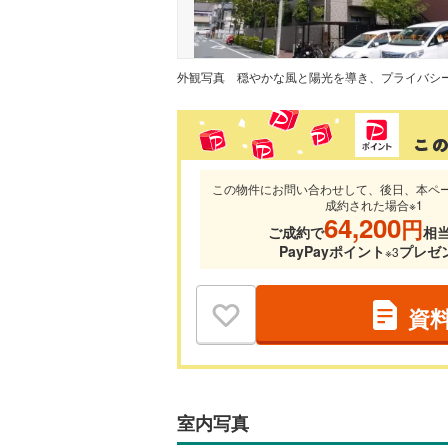
外観写真
この物件にお問い合わせして、後日、本ペ
成約された場合※1
64,200
円
ご成約で
相
PayPayポイント
プレゼ
※3
資
室内写真