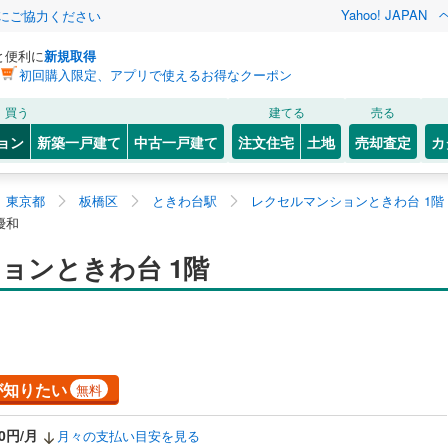
Yahoo! JAPAN
金にご協力ください
と便利に
新規取得
初回購入限定、アプリで使えるお得なクーポン
買う
建てる
売る
ョン
新築一戸建て
中古一戸建て
注文住宅
土地
売却査定
カ
東京都
板橋区
ときわ台駅
レクセルマンションときわ台 1階
優和
ョンときわ台 1階
が知りたい
無料
70円/月
月々の支払い目安を見る