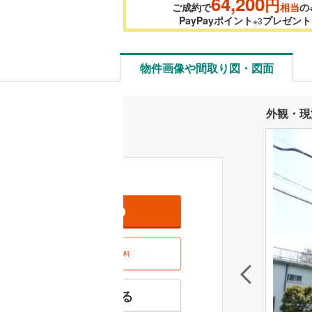
64,200
円
ご成約で
相当
の
PayPayポイント
プレゼント
※3
物件画像や間取り図・図面
外観・現
資料をもらう
無料
室内･現地を見学する
無料
特徴の似た物件を見る