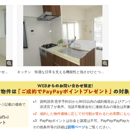
居心地のいい暮らしには欠かせない眩い採光。ゆったりとした幅の窓からこの空間に降り注ぐ採光が絶えません。
キッチン
快適な日常を支える機能性と強さがひとつになったキッチンです。
資料請求/見学予約日から90日以内の成約報告およびアン
ージ記載の価格で
決済完了が条件。当該不動産会社に連絡済みの場合は対
成約した物件価格に応じて付与額が変わるため実際にも
当
の
※2
PayPayポイントは出金と譲渡は不可。PayPay/PayP
ント
その他条件等の詳細は
説明ページ
をご覧ください。