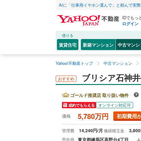
AIに「仕事用イヤホン選んで」と頼んで実
IDでもっ
ログイン
借りる
賃貸住宅
新築マンション
中古マンシ
Yahoo!不動産トップ
中古マンション
ブリシア石神井公
おすすめ
ゴールド推奨店 取り扱い物件
オンライン対応可
成約でもらえる
5,780万円
初期費用
価格
14,240円/月
3,80
管理費
修繕積立金
所在地
東京都練馬区高野台4丁目