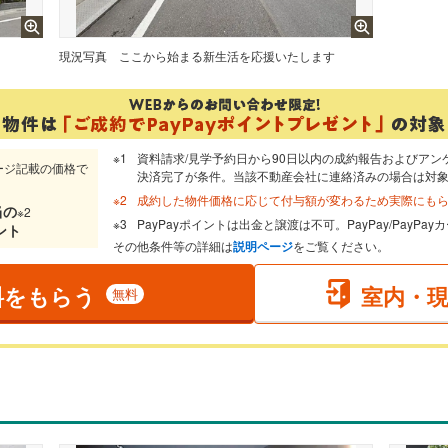
現況写真
ここから始まる新生活を応援いたします
資料請求/見学予約日から90日以内の成約報告およびアン
ージ記載の価格で
決済完了が条件。当該不動産会社に連絡済みの場合は対
成約した物件価格に応じて付与額が変わるため実際にも
当
の
※2
PayPayポイントは出金と譲渡は不可。PayPay/PayP
ント
その他条件等の詳細は
説明ページ
をご覧ください。
料をもらう
室内・
無料