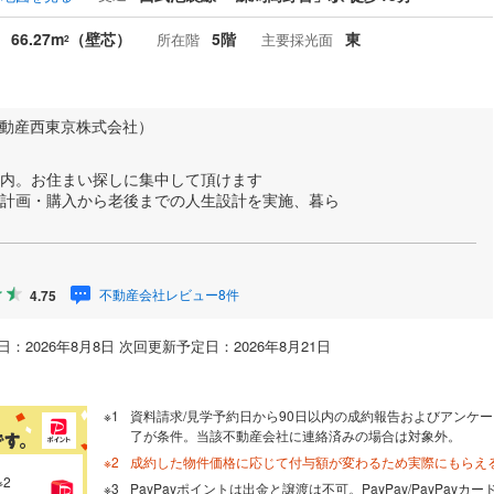
66.27m
（壁芯）
5階
東
所在階
主要採光面
2
不動産西東京株式会社）
案内。お住まい探しに集中して頂けます
金計画・購入から老後までの人生設計を実施、暮ら
不動産会社レビュー8件
4.75
：2026年8月8日 次回更新予定日：2026年8月21日
資料請求/見学予約日から90日以内の成約報告およびアンケー
了が条件。当該不動産会社に連絡済みの場合は対象外。
成約した物件価格に応じて付与額が変わるため実際にもらえ
※2
PayPayポイントは出金と譲渡は不可。PayPay/PayPay