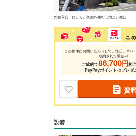
外観写真
ゆとりが笑顔を生む心地よい生活
この物件にお問い合わせして、後日、本ペ
成約された場合※1
86,700
円
ご成約で
相
PayPayポイント
プレゼ
※3
資
設備