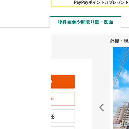
PayPayポイント
プレゼント
※3
物件画像や間取り図・図面
外観・現
資料をもらう
無料
室内･現地を見学する
無料
特徴の似た物件を見る