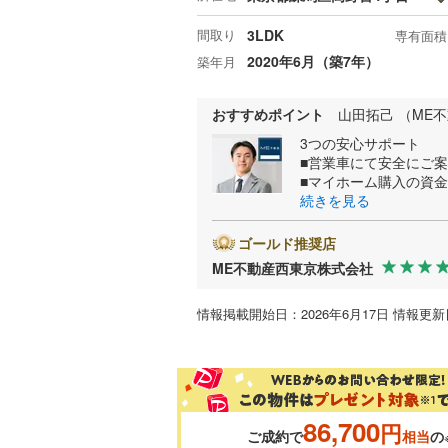
間取り
3LDK
専有面積
2020年6月（築7年）
築年月
おすすめポイント
山田拓己 （ME
3つの安心サポート
■営業車にて安全にご
■マイホーム購入の資
続きを見る
ゴールド推奨店
ME不動産西東京株式会社
情報掲載開始日：2026年6月17日 情報更新日
86,700
円
ご成約で
相当
の