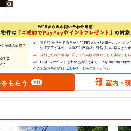
資料請求/見学予約日から90日以内の成約報告およびアン
ージ記載の価格で
決済完了が条件。当該不動産会社に連絡済みの場合は対
成約した物件価格に応じて付与額が変わるため実際にも
当
の
※2
PayPayポイントは出金と譲渡は不可。PayPay/PayP
ント
その他条件等の詳細は
説明ページ
をご覧ください。
料をもらう
室内・
無料