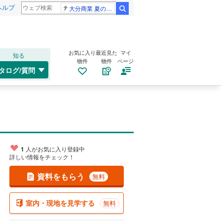
ヘルプ
大分商業 夏の甲子園
検索
お気に入り
最近見た
マイ
知る
物件
物件
ページ
タログ/質問
1
人がお気に入り登録中
詳しい情報をチェック！
資料をもらう
無料
室内・現地を見学する
無料