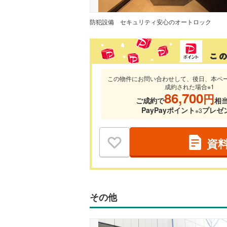
防犯設備
セキュリティ安心のオートロック
この物件にお問い合わせして、後日、本ペ
成約された場合※1
86,700
円
ご成約で
相
PayPayポイント
プレゼ
※3
資
その他