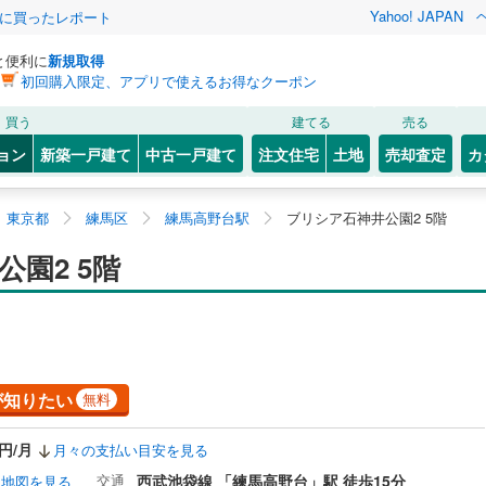
Yahoo! JAPAN
際に買ったレポート
と便利に
新規取得
初回購入限定、アプリで使えるお得なクーポン
買う
建てる
売る
ョン
新築一戸建て
中古一戸建て
注文住宅
土地
売却査定
カ
東京都
練馬区
練馬高野台駅
ブリシア石神井公園2 5階
園2 5階
が知りたい
無料
0円/月
月々の支払い目安を見る
交通
西武池袋線 「練馬高野台」駅 徒歩15分
地図を見る