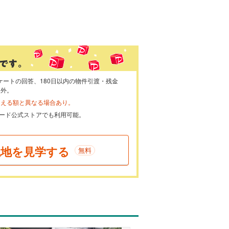
ケートの回答、180日以内の物件引渡・残金
象外。
らえる額と異なる場合あり。
ayカード公式ストアでも利用可能。
現地を見学する
無料