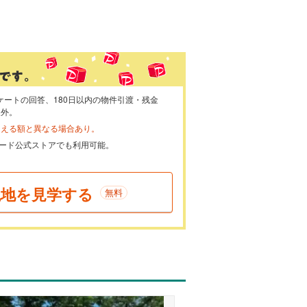
ケートの回答、180日以内の物件引渡・残金
象外。
らえる額と異なる場合あり。
ayカード公式ストアでも利用可能。
現地を見学する
無料