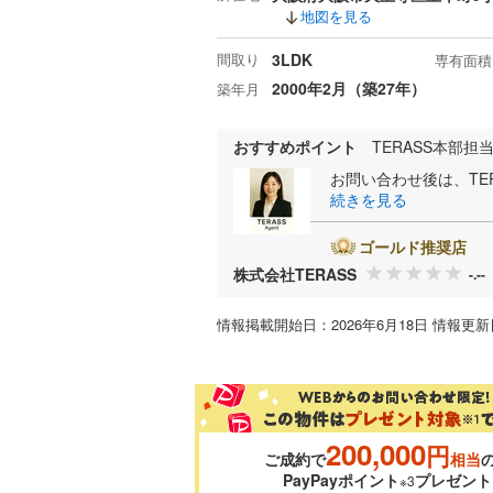
地図を見る
間取り
3LDK
専有面積
2000年2月（築27年）
築年月
おすすめポイント
TERASS本部担当
お問い合わせ後は、TER
続きを見る
ゴールド推奨店
株式会社TERASS
-.--
情報掲載開始日：2026年6月18日 情報更新日
200,000
円
ご成約で
相当
PayPayポイント
プレゼント
※3