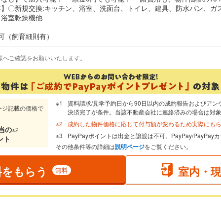
】〇新規交換:キッチン、浴室、洗面台、トイレ、建具、防水パン、ガ
ト、浴室乾燥機他
可（飼育細則有）
様へご確認をお願いいたします。
資料請求/見学予約日から90日以内の成約報告およびアン
ージ記載の価格で
決済完了が条件。当該不動産会社に連絡済みの場合は対
成約した物件価格に応じて付与額が変わるため実際にも
当
の
※2
PayPayポイントは出金と譲渡は不可。PayPay/PayP
ント
その他条件等の詳細は
説明ページ
をご覧ください。
料をもらう
室内・
無料