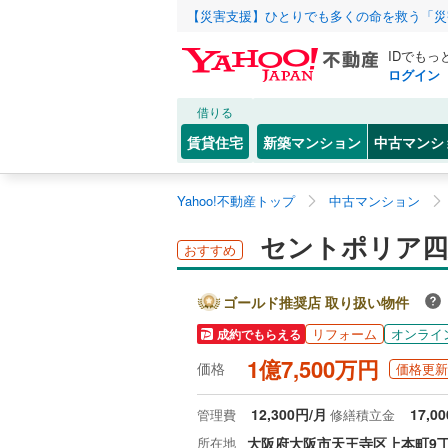
【災害支援】ひとりでも多くの命を救う「災
IDでもっ
ログイン
借りる
賃貸住宅
新築マンション
中古マンシ
Yahoo!不動産トップ
中古マンション
セントポリア四天
おすすめ
ゴールド推奨店 取り扱い物件
リフォーム
オンライ
成約でもらえる
1億7,500万円
価格
価格更新
12,300円/月
17,0
管理費
修繕積立金
所在地
大阪府大阪市天王寺区上本町9