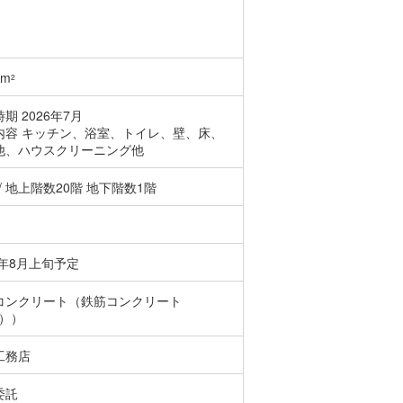
8m
2
期 2026年7月
内容 キッチン、浴室、トイレ、壁、床、
他、ハウスクリーニング他
 / 地上階数20階 地下階数1階
6年8月上旬予定
コンクリート（鉄筋コンクリート
C））
工務店
委託