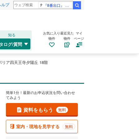
ヘルプ
『8番出口』 金ロー
検索
お気に入り
最近見た
マイ
知る
物件
物件
ページ
タログ/質問
ポリア四天王寺夕陽丘 18階
簡単1分！最新のお申込状況を問い合わせ
てみよう
資料をもらう
無料
室内・現地を見学する
無料