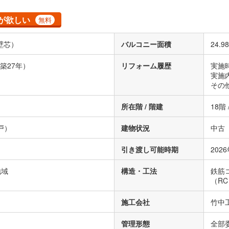
が欲しい
無料
壁芯）
バルコニー面積
24.9
（築27年）
リフォーム履歴
実施時
実施
その
所在階 / 階建
18階
2戸）
建物状況
中古
引き渡し可能時期
202
地域
構造・工法
鉄筋
（R
施工会社
竹中
管理形態
全部