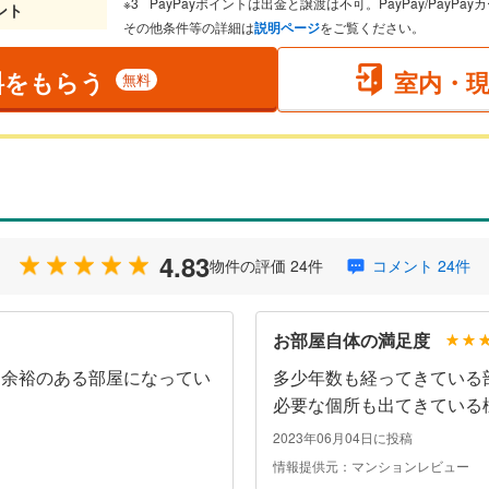
PayPayポイントは出金と譲渡は不可。PayPay/PayP
ント
その他条件等の詳細は
説明ページ
をご覧ください。
料をもらう
室内・
無料
4.83
物件の評価 24件
コメント 24件
お部屋自体の満足度
、余裕のある部屋になってい
多少年数も経ってきている
必要な個所も出てきている
2023年06月04日に投稿
情報提供元：マンションレビュー