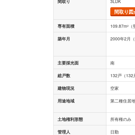
間取り
3LDK
間取り図
専有面積
109.87m
（
2
築年月
2000年2月
主要採光面
南
総戸数
132戸（13
建物現況
空家
用途地域
第二種住居
土地権利形態
所有権のみ
管理人
日勤