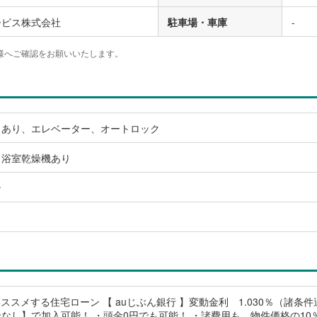
ービス株式会社
駐車場・車庫
-
様へご確認をお願いいたします。
スあり、エレベーター、オートロック
、浴室乾燥機あり
ン
がおススメする住宅ローン 【 auじぶん銀行 】変動金利 1.030％（諸条
なし】で加入可能！ ・頭金0円でも可能！ ・諸費用も、物件価格の10％