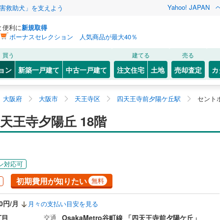
Yahoo! JAPAN
害救助犬」を支えよう
と便利に
新規取得
ボーナスセレクション 人気商品が最大40％
買う
建てる
売る
ョン
新築一戸建て
中古一戸建て
注文住宅
土地
売却査定
カ
大阪府
大阪市
天王寺区
四天王寺前夕陽ケ丘駅
セント
王寺夕陽丘 18階
ン対応可
初期費用が知りたい
無料
00円/月
月々の支払い目安を見る
丁目
交通
OsakaMetro谷町線 「四天王寺前夕陽ケ丘」