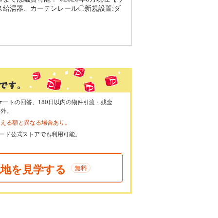
ス給湯器、カーテンレール〇新規設置:ダ
ケートの回答、180日以内の物件引渡・残金
象外。
らえる額と異なる場合あり。
ayカード公式ストアでも利用可能。
現地を見学する
無料