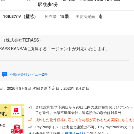
駅 徒歩4分
109.87m
（壁芯）
18階
南
所在階
主要採光面
2
 （株式会社TERASS）
ASS KANSAIに所属するエージェントが対応いたします。
不動産会社レビュー2件
：2026年8月8日 次回更新予定日：2026年8月21日
資料請求/見学予約日から90日以内の成約報告およびアンケー
了が条件。当該不動産会社に連絡済みの場合は対象外。
成約した物件価格に応じて付与額が変わるため実際にもらえ
の
※2
PayPayポイントは出金と譲渡は不可。PayPay/PayPay
その他条件等の詳細は
説明ページ
をご覧ください。