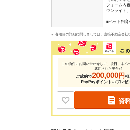
フォーム内容
ウンライ
■ペット飼育
各項目の詳細に関しましては、直接不動産会社
この物件にお問い合わせして、後日、本ペ
成約された場合※1
200,000
円
ご成約で
相
PayPayポイント
プレゼ
※3
資